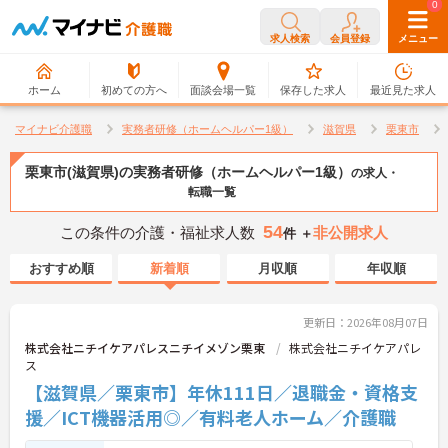
0
0
求人検索
会員登録
メニュー
ホーム
初めての方へ
面談会場一覧
保存した求人
最近見た求人
マイナビ介護職
実務者研修（ホームヘルパー1級）
滋賀県
栗東市
栗東市(滋賀県)の実務者研修（ホームヘルパー1級）
の求人・
転職一覧
54
この条件の介護・福祉求人数
非公開求人
件 ＋
おすすめ順
新着順
月収順
年収順
更新日：2026年08月07日
株式会社ニチイケアパレスニチイメゾン栗東
株式会社ニチイケアパレ
ス
【滋賀県／栗東市】年休111日／退職金・資格支
援／ICT機器活用◎／有料老人ホーム／介護職