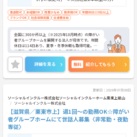
ご利用者様の安全性はもちろん、働くスタッフにと
がい者福祉に関する経験をお持ちの方大歓
っても身体的負担が少なく、高いモチベーションを
迎
車通勤可
未経験OK
残業少なめ
無資格OK
年間休日110日以上
保って業務に集中できます。
ブランクOK
社会保険完備
交通費支給
全国に300か所以上（※2025年10月時点）の障がい
者グループホームを展開する法人が母体です。年間
休日は114日あり、夏季・冬季休暇も取得可能。産
前産後・育児休暇制度もあり、子育て中の方も多数
活躍中で、ワークライフバランスを大切にしながら
働ける環境が整っています。研修制度や外部勉強会
詳細を見る
無料
紹介してもらう
の受講支援もあり、スキルアップもしっかりサポー
ト。将来的には管理者やエリアマネージャーへのキ
ャリアアップも目指せます。20代から60代まで幅広
い年代のスタッフが活躍しており、和やかな雰囲気
の職場です。介護経験を活かしたい方、福祉の資格
更新日：2026年07月08日
をお持ちの方、安定した法人でキャリアを築きたい
ソーシャルインクルー株式会社ソーシャルインクルーホーム栗東上砥山
方におすすめです。
ソーシャルインクルー株式会社
【滋賀県／栗東市上】週1回～の勤務OK☆障がい
★おすすめPOINT★
・生活支援員からスタートし、サービス管理責任者
者グループホームにて世話人募集〈非常勤・夜勤
やエリアマネージャーへと続く明確なステップアッ
専従〉
プの道筋が用意されています。急成長中の企業であ
るためポストも豊富にあり、専門性を高めながらマ