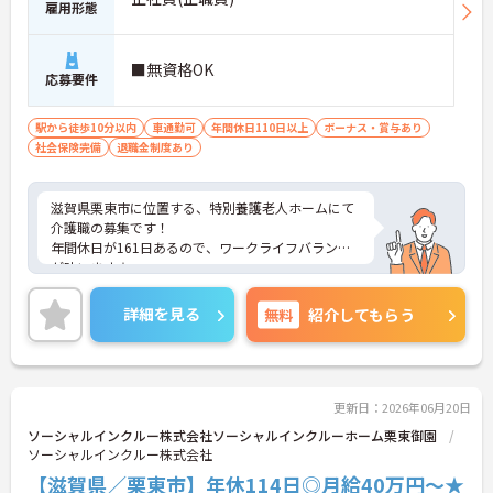
雇用形態
常時2～4名のスタッフで支援、国基準を上回る人員
配置や夜間複数名体制が敷かれているため、業務に
追われることなくご利用者様のペースに合わせたサ
■無資格OK
ポートが可能です。施設も専用設計で働きやすく、
応募要件
ご自身の理想とする福祉を実践できる環境が整って
います。
駅から徒歩10分以内
車通勤可
年間休日110日以上
ボーナス・賞与あり
社会保険完備
退職金制度あり
滋賀県栗東市に位置する、特別養護老人ホームにて
介護職の募集です！
年間休日が161日あるので、ワークライフバランス
が叶います☆
また、駅から徒歩9分の立地で、マイカー通勤も可
能なので通勤らくらくです◎
詳細を見る
無料
紹介してもらう
ご興味のある方には、面接対策ポイントなど、さら
に詳細をお話しいたしますのでお気軽にご相談くだ
さい！
更新日：2026年06月20日
ソーシャルインクルー株式会社ソーシャルインクルーホーム栗東御園
ソーシャルインクルー株式会社
【滋賀県／栗東市】年休114日◎月給40万円～★