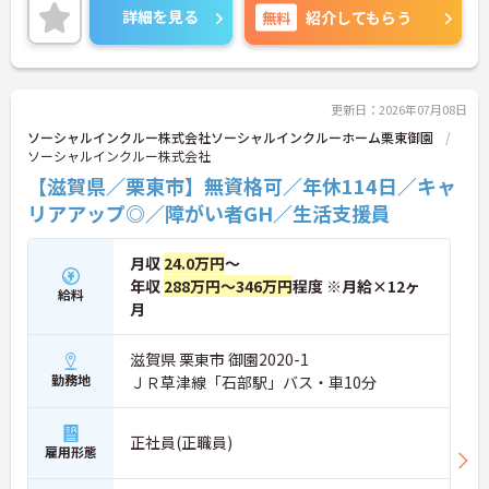
ワークや扶養内での勤務も歓迎しており、ご自身の
詳細を見る
無料
紹介してもらう
ペースで働けます。20代から60代まで幅広い世代が
活躍中で、未経験や無資格の方でも安心してスター
トできるよう、先輩スタッフが丁寧にサポートしま
す。昇給の機会は年2回あり、頑張りが評価される環
境です。正社員登用制度や産休・育休制度も整って
更新日：2026年07月08日
いるため、ライフステージに合わせて長く働き続け
ソーシャルインクルー株式会社ソーシャルインクルーホーム栗東御園
られます。介護に挑戦したい方や、空いた時間を有
ソーシャルインクルー株式会社
効活用したい方におすすめです。ご興味のある方は
【滋賀県／栗東市】無資格可／年休114日／キャ
詳細等をお伝えしますので、お気軽にお問い合わせ
ください。
リアアップ◎／障がい者GH／生活支援員
月収
24.0万円
～
年収
288万円～346万円
程度 ※月給×12ヶ
給料
月
滋賀県 栗東市 御園2020-1
勤務地
ＪＲ草津線「石部駅」バス・車10分
正社員(正職員)
雇用形態