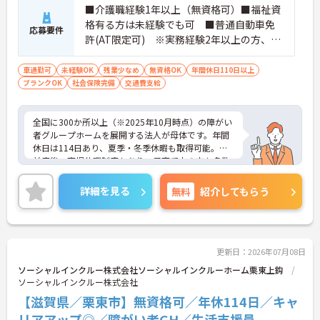
■介護職経験1年以上（無資格可）■福祉資
格有る方は未経験でも可 ■普通自動車免
応募要件
許(AT限定可) ※実務経験2年以上の方、障
がい者福祉に関する経験をお持ちの方大歓
迎
車通勤可
未経験OK
残業少なめ
無資格OK
年間休日110日以上
ブランクOK
社会保険完備
交通費支給
全国に300か所以上（※2025年10月時点）の障がい
者グループホームを展開する法人が母体です。年間
休日は114日あり、夏季・冬季休暇も取得可能。産
前産後・育児休暇制度もあり、子育て中の方も多数
活躍中で、ワークライフバランスを大切にしながら
働ける環境が整っています。研修制度や外部勉強会
詳細を見る
無料
紹介してもらう
の受講支援もあり、スキルアップもしっかりサポー
ト。将来的には管理者やエリアマネージャーへのキ
ャリアアップも目指せます。20代から60代まで幅広
い年代のスタッフが活躍しており、和やかな雰囲気
の職場です。介護経験を活かしたい方、福祉の資格
更新日：2026年07月08日
をお持ちの方、安定した法人でキャリアを築きたい
ソーシャルインクルー株式会社ソーシャルインクルーホーム栗東上鈎
方におすすめです。
ソーシャルインクルー株式会社
【滋賀県／栗東市】無資格可／年休114日／キャ
★おすすめPOINT★
・生活支援員からスタートし、サービス管理責任者
リアアップ◎／障がい者GH／生活支援員