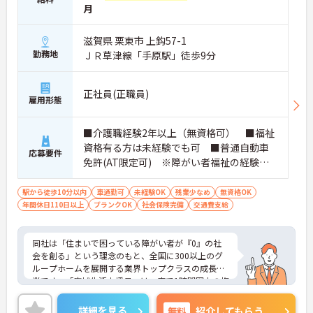
月
滋賀県 栗東市 上鈎57-1
勤務地
ＪＲ草津線「手原駅」徒歩9分
正社員(正職員)
雇用形態
■介護職経験2年以上（無資格可） ■福祉
資格有る方は未経験でも可 ■普通自動車
応募要件
免許(AT限定可) ※障がい者福祉の経験は
不問です。※実務経験2年以上の方、障がい
者福祉に関する経験をお持ちの方大歓迎
駅から徒歩10分以内
車通勤可
未経験OK
残業少なめ
無資格OK
年間休日110日以上
ブランクOK
社会保険完備
交通費支給
同社は「住まいで困っている障がい者が『0』の社
会を創る」という理念のもと、全国に300以上のグ
ループホームを展開する業界トップクラスの成長企
業です。「広域生活支援員」は、車で1時間圏内の複
数施設を横断的に担当し、現場支援とパートスタッ
フのサポートを行うハイクラスなポジションです。
詳細を見る
無料
紹介してもらう