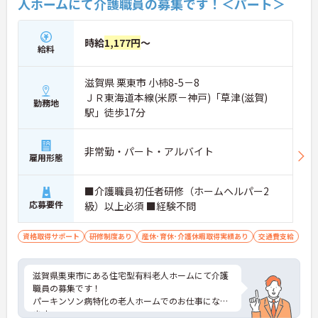
人ホームにて介護職員の募集です！＜パート＞
目標に寄り添う手厚いフォロー体制が整っていま
す。
時給
1,177円
～
給料
滋賀県 栗東市 小柿8-5－8
ＪＲ東海道本線(米原－神戸)「草津(滋賀)
勤務地
駅」徒歩17分
非常勤・パート・アルバイト
雇用形態
■介護職員初任者研修（ホームヘルパー2
応募要件
級）以上必須 ■経験不問
資格取得サポート
研修制度あり
産休･育休･介護休暇取得実績あり
交通費支給
滋賀県栗東市にある住宅型有料老人ホームにて介護
職員の募集です！
パーキンソン病特化の老人ホームでのお仕事になり
ます。