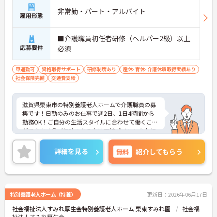
非常勤・パート・アルバイト
雇用形態
■介護職員初任者研修（ヘルパー2級）以上
応募要件
必須
車通勤可
資格取得サポート
研修制度あり
産休･育休･介護休暇取得実績あり
社会保険完備
交通費支給
滋賀県栗東市の特別養護老人ホームで介護職員の募
集です！日勤のみのお仕事で週2日、1日4時間から
勤務OK！ご自分の生活スタイルに合わせて働くこと
ができます◎ご興味のある方は面接ポイントをお伝
えしますので、お気軽にご相談ください！
詳細を見る
無料
紹介してもらう
特別養護老人ホーム（特養）
更新日：2026年06月17日
社会福祉法人すみれ厚生会特別養護老人ホーム 栗東すみれ園
社会福
祉法人すみれ厚生会