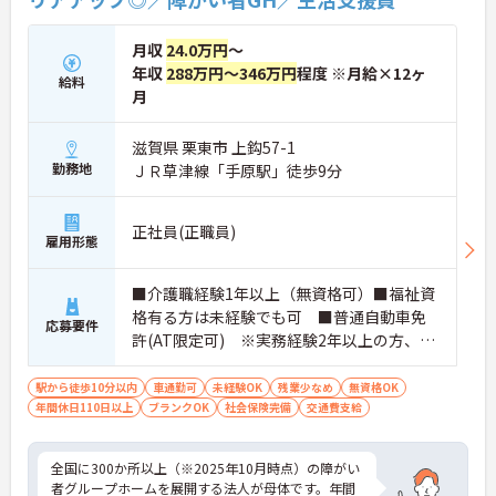
やエリアマネージャーへと続く明確なステップアッ
プの道筋が用意されています。急成長中の企業であ
月収
24.0万円
～
るためポストも豊富にあり、専門性を高めながらマ
ネジメント職への挑戦も視野に入れていただけま
年収
288万円～346万円
程度 ※月給×12ヶ
給料
す。
月
・年間休日114日、残業月平均10時間程度という就
業環境に加え、産前産後休暇や育児休暇制度がしっ
滋賀県 栗東市 上鈎57-1
かりと整備されています。オンとオフの切り替えを
勤務地
ＪＲ草津線「手原駅」徒歩9分
明確にし、心身ともに充実した状態で長くご活躍い
ただけます。
・グループホーム一棟あたりの入居者様20名定員を
正社員(正職員)
常時2～4名のスタッフで支援、国基準を上回る人員
雇用形態
配置や夜間複数名体制が敷かれているため、業務に
追われることなくご利用者様のペースに合わせたサ
ポートが可能です。施設も専用設計で働きやすく、
■介護職経験1年以上（無資格可）■福祉資
ご自身の理想とする福祉を実践できる環境が整って
格有る方は未経験でも可 ■普通自動車免
応募要件
います。
許(AT限定可) ※実務経験2年以上の方、障
がい者福祉に関する経験をお持ちの方大歓
迎
駅から徒歩10分以内
車通勤可
未経験OK
残業少なめ
無資格OK
年間休日110日以上
ブランクOK
社会保険完備
交通費支給
全国に300か所以上（※2025年10月時点）の障がい
者グループホームを展開する法人が母体です。年間