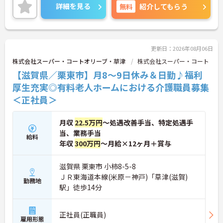
・育児短時間勤務が小学4年生まで利用でき、法令よ
ご興味ある方には、面接対策ポイントなど、さらに
詳細を見る
無料
紹介してもらう
り長い期間サポートを受けることができます
詳細をお話しいたしますのでお気軽にご相談くださ
・「くるみん」「えるぼし」「トモニン」の3つの
い！
厚生労働省認定を取得しており、ライフステージに
合わせた長期就業が実現できる職場です
更新日：2026年08月06日
株式会社スーパー・コートオリーブ・草津
株式会社スーパー・コート
【滋賀県／栗東市】月8～9日休み＆日勤♪福利
厚生充実◎有料老人ホームにおける介護職員募集
＜正社員＞
月収
22.5万円
～処遇改善手当、特定処遇手
当、業務手当
給料
年収
300万円
～月給×12ヶ月＋賞与
滋賀県 栗東市 小柿8-5-8
ＪＲ東海道本線(米原－神戸)「草津(滋賀)
勤務地
駅」徒歩14分
正社員(正職員)
雇用形態