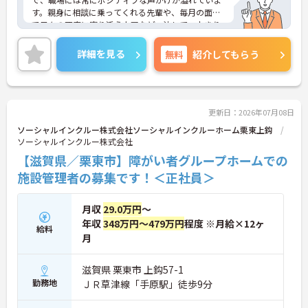
す。親身に相談に乗ってくれる先輩や、毎月の面談
で日々の不安に寄り添う上司など、決して一人きり
にさせないフォロー体制が万全。心理的安全性が高
く、中途入社でも自然と馴染める職場です。
詳細を見る
無料
紹介してもらう
◆無資格からでもプロフェッショナルを目指せる
「資格取得支援制度」を完備しています。初任者研
修から国家資格である介護福祉士まで、現場での実
務経験を積みながら、会社からのバックアップを受
けて資格取得に挑戦できます。
更新日：2026年07月08日
◆法人独自の介護技術認定制度「ケアマイスター」
ソーシャルインクルー株式会社ソーシャルインクルーホーム栗東上鈎
により、身につけたスキルを5段階でしっかり評価
ソーシャルインクルー株式会社
し手当で還元。さらに「目標管理シート」を用いた
【滋賀県／栗東市】障がい者グループホームでの
月1回の上司との面談があり、一人ひとりの不安や
目標に寄り添う手厚いフォロー体制が整っていま
施設管理者の募集です！＜正社員＞
す。
月収
29.0万円
～
年収
348万円～479万円
程度 ※月給×12ヶ
給料
月
滋賀県 栗東市 上鈎57-1
勤務地
ＪＲ草津線「手原駅」徒歩9分