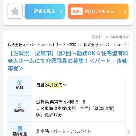
週3日～勤務が可能なので、ご自身のライフスタイ
ルに合わせて働くことができます◎
詳細を見る
無料
紹介してもらう
ご興味のある方には、面接対策ポイントなど、さら
に詳細をお話しいたしますのでお気軽にご相談くだ
さい！
更新日：2026年08月06日
株式会社スーパー・コートオリーブ・草津
株式会社スーパー・コート
【滋賀県／栗東市】週2回～勤務OK☆住宅型有料
老人ホームにて介護職員の募集！＜パート／夜勤
専従＞
日給
24,320円
～
給料
滋賀県 栗東市 小柿8-5－8
ＪＲ東海道本線(米原－神戸)「草津(滋賀)
勤務地
駅」徒歩17分
非常勤・パート・アルバイト
雇用形態