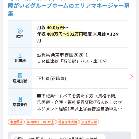
障がい者グループホームのエリアマネージャー募
集
月収
40.0万円
～
年収
480万円～532万円
程度 ※月給×12ヶ
給料
月
滋賀県 栗東市 御園2020-1
勤務地
ＪＲ草津線「石部駅」バス・車10分
正社員(正職員)
雇用形態
■下記条件すべてを満たす方（資格不問）
①医療・介護・福祉業界経験②5人以上のマ
応募要件
ネジメント経験1年以上③要普通自動車免許
（AT限定可）※介護業界に関する有資格者
（介護職員初任者研修、介護福祉士な
車通勤可
年間休日110日以上
社会保険完備
交通費支給
ど）、営業経験（業種問わず）、障がい福
祉経験歓迎
全国に300か所以上（※2025年10月時点）の障がい