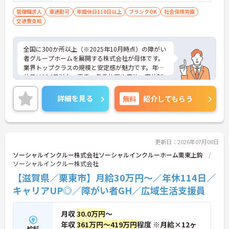
転免許(AT限定可) ※管理業務に就かれて
いた方歓迎
管理職求人
車通勤可
年間休日110日以上
ブランクOK
社会保険完備
交通費支給
全国に300か所以上（※2025年10月時点）の障がい
者グループホームを展開する株式会社が母体です。
業界トップクラスの規模と安定感が魅力です。年間
休日は114日以上、夏季・冬季休暇や産休・育休制
度もしっかり整っており、プライベートとの両立も
可能。これまでのご経験を活かし、新しいキャリア
詳細を見る
無料
紹介してもらう
を築きたい方、ぜひご応募ください。20代から60代
まで、幅広い年代の方が活躍できる職場です。ご興
味のある方は詳細等をお伝えしますので、お気軽に
お問い合わせください。
更新日：2026年07月08日
ソーシャルインクルー株式会社ソーシャルインクルーホーム栗東上鈎
ソーシャルインクルー株式会社
【滋賀県／栗東市】月給30万円～／年休114日／
キャリアUP◎／障がい者GH／広域生活支援員
月収
30.0万円
～
年収
361万円～419万円
程度 ※月給×12ヶ
給料