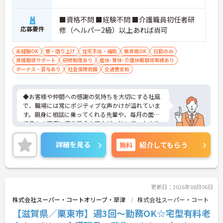
■資格不問 ■経験不問 ■介護職員初任者研
応募要件
修（ヘルパー2級）以上あれば尚可
未経験OK
寮・借り上げ
住宅手当・補助
無資格OK
日勤のみ
資格取得サポート
研修制度あり
産休･育休･介護休暇取得実績あり
ボーナス・賞与あり
社会保険完備
交通費支給
◆お客様や仲間への感謝の気持ちを大切にする社風
で、職場には常にポジティブな声かけが溢れていま
す。親身に相談に乗ってくれる先輩や、毎月の面談
で日々の不安に寄り添う上司など、決して一人きり
にさせないフォロー体制が万全。心理的安全性が高
く、中途入社でも自然と馴染める職場です。
詳細を見る
無料
紹介してもらう
◆無資格からでもプロフェッショナルを目指せる
「資格取得支援制度」を完備しています。初任者研
修から国家資格である介護福祉士まで、現場での実
務経験を積みながら、会社からのバックアップを受
けて資格取得に挑戦できます。
更新日：2026年08月06日
◆法人独自の介護技術認定制度「ケアマイスター」
株式会社スーパー・コートオリーブ・草津
株式会社スーパー・コート
により、身につけたスキルを5段階でしっかり評価
【滋賀県／栗東市】週3回～勤務OK☆宅型有料老
し手当で還元。さらに「目標管理シート」を用いた
月1回の上司との面談があり、一人ひとりの不安や