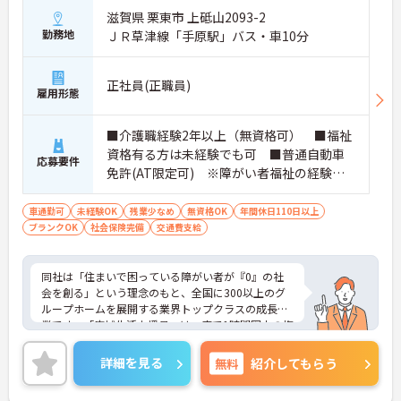
に加え、ソフト面でも「献立の事前決定・レシピ完
滋賀県 栗東市 上砥山2093-2
備」により現場の負担が大幅に軽減されています。
勤務地
ＪＲ草津線「手原駅」バス・車10分
ご利用者様の安全性はもちろん、働くスタッフにと
っても身体的負担が少なく、高いモチベーションを
保って業務に集中できます。
正社員(正職員)
雇用形態
■介護職経験2年以上（無資格可） ■福祉
資格有る方は未経験でも可 ■普通自動車
応募要件
免許(AT限定可) ※障がい者福祉の経験は
不問です。※実務経験2年以上の方、障がい
者福祉に関する経験をお持ちの方大歓迎
車通勤可
未経験OK
残業少なめ
無資格OK
年間休日110日以上
ブランクOK
社会保険完備
交通費支給
同社は「住まいで困っている障がい者が『0』の社
会を創る」という理念のもと、全国に300以上のグ
ループホームを展開する業界トップクラスの成長企
業です。「広域生活支援員」は、車で1時間圏内の複
数施設を横断的に担当し、現場支援とパートスタッ
フのサポートを行うハイクラスなポジションです。
詳細を見る
無料
紹介してもらう
最新設備とバリアフリーが完備され、スタッフの身
体的負担が少なく、広域手当5万円が付与されるこ