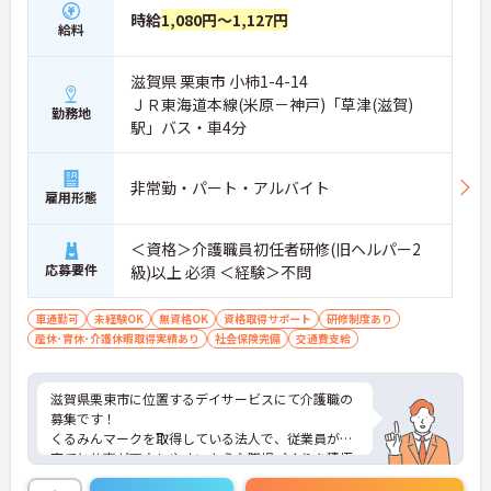
対策・ケアマネジャー対策など、資格取得支援講座
時給
1,080円～1,127円
を自社開講しており、資格保有率99.8%の実績があ
給料
ります
【残業月4.3時間、給与と働きやすさを両立している
職場です】
滋賀県 栗東市 小柿1-4-14
・賞与年2回・定期昇給、夜勤手当・家族手当・住
ＪＲ東海道本線(米原－神戸)「草津(滋賀)
勤務地
宅手当など各種手当が充実しています
駅」バス・車4分
・残業は月平均4.3時間と業界水準を大きく下回って
おり、有給休暇取得実績14日と休みも取りやすい環
境です
非常勤・パート・アルバイト
雇用形態
・年間休日111日以上・シフトは柔軟に対応してお
り、有給と組み合わせて海外旅行に行くスタッフも
いる職場です
＜資格＞介護職員初任者研修(旧ヘルパー2
・インカム導入によりスタッフ間のフリーハンド連
応募要件
級)以上 必須 ＜経験＞不問
絡・情報共有が可能、また、睡眠センサー・アレク
サ等IoT機器を活用し、業務効率化と質の高いケアを
両立しています
車通勤可
未経験OK
無資格OK
資格取得サポート
研修制度あり
・従業員満足度調査を定期実施し、スタッフの声を
産休･育休･介護休暇取得実績あり
社会保険完備
交通費支給
制度に反映する文化があります
・エリアマネージャー・社長が定期的にホームを周
り、スタッフと直接意見交換をしています
滋賀県栗東市に位置するデイサービスにて介護職の
【育児・家庭との両立を本気でサポートしている職
募集です！
場です】
くるみんマークを取得している法人で、従業員が子
・育休取得率100%・育休後就業復帰率100%と、育
育てと仕事が両立しやすいような職場づくりを積極
児と仕事を両立できる体制が整っています
的に行っています。