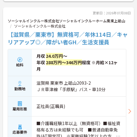
とで高い給与水準を実現しています。年間休日114
日の確保や、献立・レシピの完全標準化による業務
効率化など、ワークライフバランスを保ちながら定
更新日：2026年07月08日
年70歳まで長期的に活躍できる制度が盤石に整って
ソーシャルインクルー株式会社ソーシャルインクルーホーム栗東上砥山
います。複数施設を経験することで培われるマネジ
ソーシャルインクルー株式会社
メント視点は、将来的なエリアマネージャーへのキ
【滋賀県／栗東市】無資格可／年休114日／キャ
ャリアアップにも直結しており、最新の環境で専門
性を発揮したいプロフェッショナルの方にお勧めで
リアアップ◎／障がい者GH／生活支援員
す。
月収
24.0万円
～
★おすすめPOINT★
・広域支援員として複数のホームを巡るため、各ホ
年収
288万円～346万円
程度 ※月給×12ヶ
給料
ームのパートスタッフの教育やサポートにも携わる
月
ことができ、現場の介助業務にとどまらず、施設運
営や人材育成の視点を養うことで、将来のエリアマ
滋賀県 栗東市 上砥山2093-2
ネージャー候補としてのステップアップに直結しま
勤務地
ＪＲ草津線「手原駅」バス・車10分
す。
・定年70歳、再雇用75歳までという業界屈指の制度
があり、20代から60代まで幅広い年代が活躍してい
正社員(正職員)
ます。年間休日も114日確保されているため、無理
雇用形態
なく長期的なキャリアを築いていただけます。
・全施設がバリアフリー設計かつ最新設備を備えて
おり、清潔感にあふれた美しい環境です。ハード面
■介護職経験1年以上（無資格可）■福祉資
に加え、ソフト面でも「献立の事前決定・レシピ完
格有る方は未経験でも可 ■普通自動車免
応募要件
備」により現場の負担が大幅に軽減されています。
許(AT限定可) ※実務経験2年以上の方、障