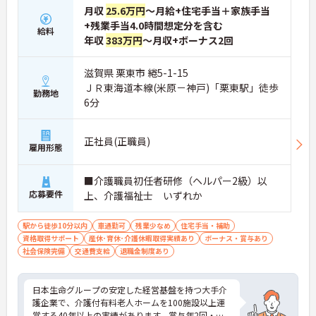
月収
25.6万円
～月給+住宅手当＋家族手当
+残業手当4.0時間想定分を含む
給料
年収
383万円
～月収+ボーナス2回
滋賀県 栗東市 綣5-1-15
ＪＲ東海道本線(米原－神戸)「栗東駅」徒歩
勤務地
6分
正社員(正職員)
雇用形態
■介護職員初任者研修（ヘルパー2級）以
応募要件
上、介護福祉士 いずれか
駅から徒歩10分以内
車通勤可
残業少なめ
住宅手当・補助
資格取得サポート
産休･育休･介護休暇取得実績あり
ボーナス・賞与あり
社会保険完備
交通費支給
退職金制度あり
日本生命グループの安定した経営基盤を持つ大手介
護企業で、介護付有料老人ホームを100施設以上運
営する40年以上の実績があります。賞与年2回・定