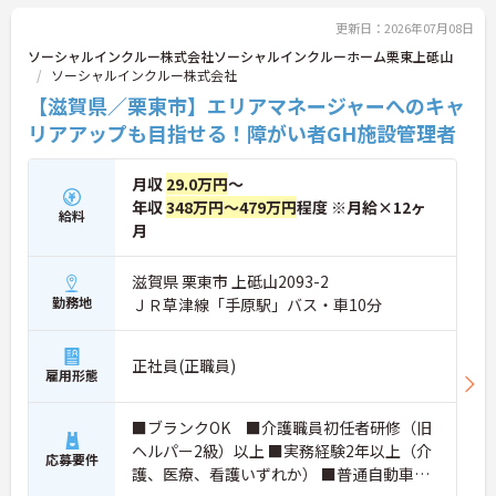
す。昇給の機会は年2回あり、頑張りが評価される環
境です。正社員登用制度や産休・育休制度も整って
更新日：2026年07月08日
いるため、ライフステージに合わせて長く働き続け
ソーシャルインクルー株式会社ソーシャルインクルーホーム栗東上砥山
られます。介護に挑戦したい方や、空いた時間を有
ソーシャルインクルー株式会社
効活用したい方におすすめです。ご興味のある方は
【滋賀県／栗東市】エリアマネージャーへのキャ
詳細等をお伝えしますので、お気軽にお問い合わせ
ください。
リアアップも目指せる！障がい者GH施設管理者
月収
29.0万円
～
年収
348万円～479万円
程度 ※月給×12ヶ
給料
月
滋賀県 栗東市 上砥山2093-2
勤務地
ＪＲ草津線「手原駅」バス・車10分
正社員(正職員)
雇用形態
■ブランクOK ■介護職員初任者研修（旧
ヘルパー2級）以上 ■実務経験2年以上（介
応募要件
護、医療、看護いずれか） ■普通自動車運