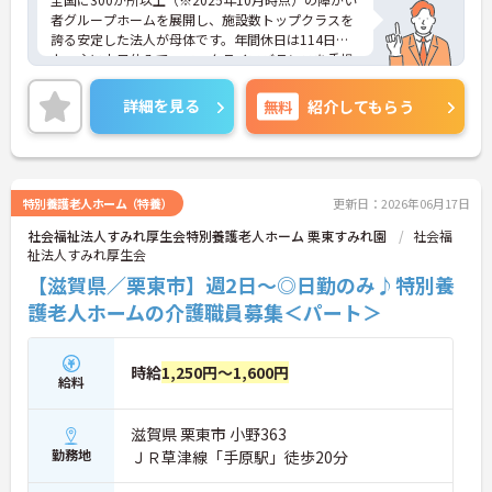
者グループホームを展開し、施設数トップクラスを
誇る安定した法人が母体です。年間休日は114日以
上、主に土日休みで、ワークライフバランスを重視
した働き方が可能です。産前産後・育児休暇制度も
あり、子育て世代も安心して働ける環境が整ってい
詳細を見る
無料
紹介してもらう
ます。一般社員研修や外部勉強会受講支援制度など
を通じて着実にスキルアップもできます。チームを
まとめ、メンバーの成長を後押しすることにやりが
いを感じる方、新しい挑戦に意欲的な方にぴったり
の職場です。ご興味のある方は詳細等をお伝えしま
特別養護老人ホーム（特養）
更新日：2026年06月17日
すので、お気軽にお問い合わせください。
社会福祉法人すみれ厚生会特別養護老人ホーム 栗東すみれ園
社会福
祉法人すみれ厚生会
【滋賀県／栗東市】週2日～◎日勤のみ♪特別養
護老人ホームの介護職員募集＜パート＞
時給
1,250円～1,600円
給料
滋賀県 栗東市 小野363
勤務地
ＪＲ草津線「手原駅」徒歩20分