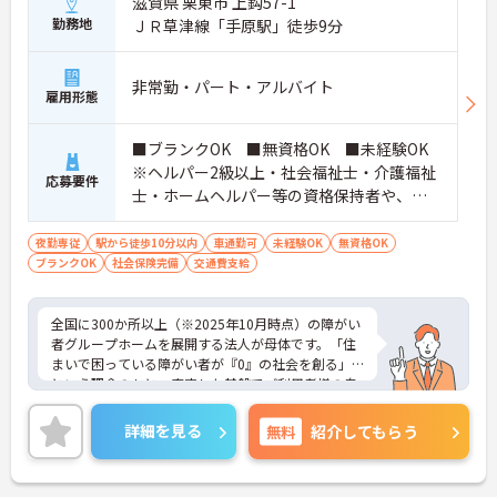
滋賀県 栗東市 上鈎57-1
ネージャー候補としてのステップアップに直結しま
勤務地
す。
ＪＲ草津線「手原駅」徒歩9分
・定年70歳、再雇用75歳までという業界屈指の制度
があり、20代から60代まで幅広い年代が活躍してい
ます。年間休日も114日確保されているため、無理
非常勤・パート・アルバイト
雇用形態
なく長期的なキャリアを築いていただけます。
・全施設がバリアフリー設計かつ最新設備を備えて
おり、清潔感にあふれた美しい環境です。ハード面
■ブランクOK ■無資格OK ■未経験OK
に加え、ソフト面でも「献立の事前決定・レシピ完
※ヘルパー2級以上・社会福祉士・介護福祉
応募要件
備」により現場の負担が大幅に軽減されています。
士・ホームヘルパー等の資格保持者や、福
ご利用者様の安全性はもちろん、働くスタッフにと
祉系業務経験者、障害者支援施設経験者、
っても身体的負担が少なく、高いモチベーションを
生活支援員、障害者支援員、就労支援員、
夜勤専従
保って業務に集中できます。
駅から徒歩10分以内
車通勤可
未経験OK
無資格OK
ブランクOK
社会保険完備
生活相談員等の経験歓迎
交通費支給
全国に300か所以上（※2025年10月時点）の障がい
者グループホームを展開する法人が母体です。「住
まいで困っている障がい者が『0』の社会を創る」
という理念のもと、安定した基盤でご利用者様の自
立を支援しています。週1日からの勤務が可能で、W
ワークや扶養内での勤務も歓迎しており、ご自身の
詳細を見る
無料
紹介してもらう
ペースで働けます。20代から60代まで幅広い世代が
活躍中で、未経験や無資格の方でも安心してスター
トできるよう、先輩スタッフが丁寧にサポートしま