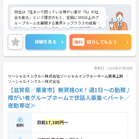
同社は「住まいで困っている障がい者が『0』の社
会を創る」という理念のもと、全国に300以上のグ
ループホームを展開する業界トップクラスの成長企
業です。「広域生活支援員」は、車で1時間圏内の複
数施設を横断的に担当し、現場支援とパートスタッ
フのサポートを行うハイクラスなポジションです。
詳細を見る
無料
紹介してもらう
最新設備とバリアフリーが完備され、スタッフの身
体的負担が少なく、広域手当5万円が付与されるこ
とで高い給与水準を実現しています。年間休日114
日の確保や、献立・レシピの完全標準化による業務
効率化など、ワークライフバランスを保ちながら定
更新日：2026年07月08日
年70歳まで長期的に活躍できる制度が盤石に整って
ソーシャルインクルー株式会社ソーシャルインクルーホーム栗東上鈎
います。複数施設を経験することで培われるマネジ
ソーシャルインクルー株式会社
メント視点は、将来的なエリアマネージャーへのキ
【滋賀県／栗東市】無資格OK！週1日～の勤務♪
ャリアアップにも直結しており、最新の環境で専門
性を発揮したいプロフェッショナルの方にお勧めで
障がい者グループホームで世話人募集＜パート／
す。
夜勤専従＞
★おすすめPOINT★
・広域支援員として複数のホームを巡るため、各ホ
日給
17,385円
～
ームのパートスタッフの教育やサポートにも携わる
給料
ことができ、現場の介助業務にとどまらず、施設運
営や人材育成の視点を養うことで、将来のエリアマ