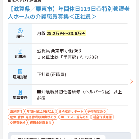
【滋賀県／栗東市】年間休日119日◎特別養護老
人ホームの介護職員募集＜正社員＞
月収
25.2万円～33.6万円
給料
滋賀県 栗東市 小野363
勤務地
ＪＲ草津線「手原駅」徒歩20分
正社員(正職員)
雇用形態
■介護職員初任者研修（ヘルパー2級）以上
応募要件
必須
車通勤可
年間休日110日以上
資格取得サポート
研修制度あり
産休･育休･介護休暇取得実績あり
ボーナス・賞与あり
社会保険完備
交通費支給
退職金制度あり