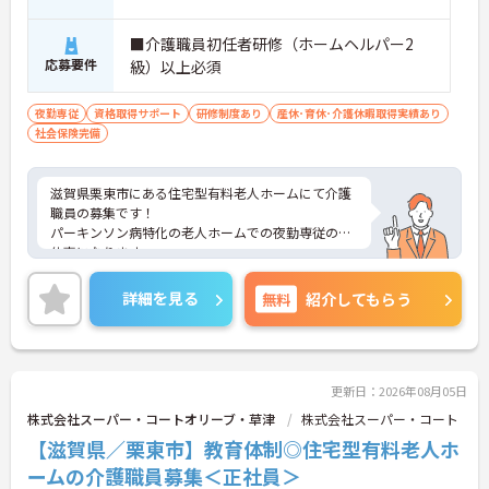
■介護職員初任者研修（ホームヘルパー2
応募要件
級）以上必須
夜勤専従
資格取得サポート
研修制度あり
産休･育休･介護休暇取得実績あり
社会保険完備
滋賀県栗東市にある住宅型有料老人ホームにて介護
職員の募集です！
パーキンソン病特化の老人ホームでの夜勤専従のお
仕事になります。
週2日～勤務が可能なので、ご自身のライフスタイ
ルに合わせて働くことができます◎
詳細を見る
無料
紹介してもらう
ご興味のある方には、面接対策ポイントなど、さら
に詳細をお話しいたしますのでお気軽にご相談くだ
さい！
更新日：2026年08月05日
株式会社スーパー・コートオリーブ・草津
株式会社スーパー・コート
【滋賀県／栗東市】教育体制◎住宅型有料老人ホ
ームの介護職員募集＜正社員＞