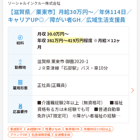
ソーシャルインクルー株式会社
【滋賀県／栗東市】月給30万円～／年休114日／
キャリアUP◎／障がい者GH／広域生活支援員
月収
30.0万円
～
年収
361万円～419万円
程度 ※月給×12ヶ
給料
月
滋賀県 栗東市 御園2020-1
勤務地
ＪＲ草津線「石部駅」バス・車10分
正社員(正職員)
雇用形態
■介護職経験2年以上（無資格可） ■福祉
資格有る方は未経験でも可 ■普通自動車
応募要件
免許(AT限定可) ※障がい者福祉の経験は
不問です。※実務経験2年以上の方、障がい
者福祉に関する経験をお持ちの方大歓迎
車通勤可
未経験OK
残業少なめ
無資格OK
年間休日110日以上
ブランクOK
社会保険完備
交通費支給