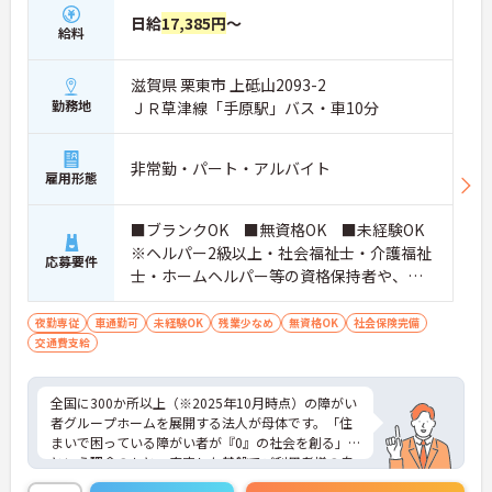
ネジメント職への挑戦も視野に入れていただけま
日給
17,385円
～
す。
給料
・年間休日114日、残業月平均10時間程度という就
業環境に加え、産前産後休暇や育児休暇制度がしっ
滋賀県 栗東市 上砥山2093-2
かりと整備されています。オンとオフの切り替えを
勤務地
明確にし、心身ともに充実した状態で長くご活躍い
ＪＲ草津線「手原駅」バス・車10分
ただけます。
・グループホーム一棟あたりの入居者様20名定員を
常時2～4名のスタッフで支援、国基準を上回る人員
非常勤・パート・アルバイト
雇用形態
配置や夜間複数名体制が敷かれているため、業務に
追われることなくご利用者様のペースに合わせたサ
ポートが可能です。施設も専用設計で働きやすく、
■ブランクOK ■無資格OK ■未経験OK
ご自身の理想とする福祉を実践できる環境が整って
※ヘルパー2級以上・社会福祉士・介護福祉
応募要件
います。
士・ホームヘルパー等の資格保持者や、福
祉系業務経験者、障害者支援施設経験者、
生活支援員、障害者支援員、就労支援員、
夜勤専従
車通勤可
未経験OK
残業少なめ
無資格OK
社会保険完備
交通費支給
生活相談員等の経験歓迎
全国に300か所以上（※2025年10月時点）の障がい
者グループホームを展開する法人が母体です。「住
まいで困っている障がい者が『0』の社会を創る」
という理念のもと、安定した基盤でご利用者様の自
立を支援しています。週1日からの勤務が可能で、W