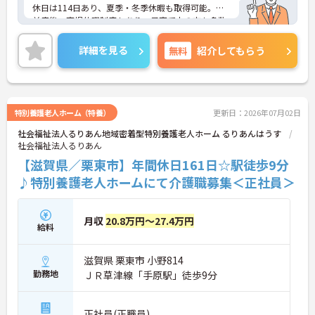
休日は114日あり、夏季・冬季休暇も取得可能。産
前産後・育児休暇制度もあり、子育て中の方も多数
活躍中で、ワークライフバランスを大切にしながら
働ける環境が整っています。研修制度や外部勉強会
詳細を見る
無料
紹介してもらう
の受講支援もあり、スキルアップもしっかりサポー
ト。将来的には管理者やエリアマネージャーへのキ
ャリアアップも目指せます。20代から60代まで幅広
い年代のスタッフが活躍しており、和やかな雰囲気
の職場です。介護経験を活かしたい方、福祉の資格
特別養護老人ホーム（特養）
更新日：2026年07月02日
をお持ちの方、安定した法人でキャリアを築きたい
社会福祉法人るりあん地域密着型特別養護老人ホーム るりあんはうす
方におすすめです。
社会福祉法人るりあん
★おすすめPOINT★
【滋賀県／栗東市】年間休日161日☆駅徒歩9分
・生活支援員からスタートし、サービス管理責任者
♪特別養護老人ホームにて介護職募集＜正社員＞
やエリアマネージャーへと続く明確なステップアッ
プの道筋が用意されています。急成長中の企業であ
るためポストも豊富にあり、専門性を高めながらマ
月収
20.8万円～27.4万円
ネジメント職への挑戦も視野に入れていただけま
給料
す。
・年間休日114日、残業月平均10時間程度という就
滋賀県 栗東市 小野814
業環境に加え、産前産後休暇や育児休暇制度がしっ
かりと整備されています。オンとオフの切り替えを
勤務地
ＪＲ草津線「手原駅」徒歩9分
明確にし、心身ともに充実した状態で長くご活躍い
ただけます。
・グループホーム一棟あたりの入居者様20名定員を
正社員(正職員)