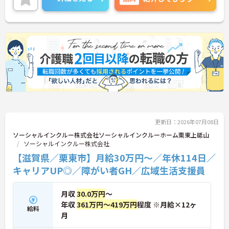
最新設備とバリアフリーが完備され、スタッフの身
体的負担が少なく、広域手当5万円が付与されるこ
とで高い給与水準を実現しています。年間休日114
日の確保や、献立・レシピの完全標準化による業務
効率化など、ワークライフバランスを保ちながら定
年70歳まで長期的に活躍できる制度が盤石に整って
います。複数施設を経験することで培われるマネジ
メント視点は、将来的なエリアマネージャーへのキ
ャリアアップにも直結しており、最新の環境で専門
性を発揮したいプロフェッショナルの方にお勧めで
す。
★おすすめPOINT★
更新日：2026年07月08日
・広域支援員として複数のホームを巡るため、各ホ
ームのパートスタッフの教育やサポートにも携わる
ソーシャルインクルー株式会社ソーシャルインクルーホーム栗東上砥山
ことができ、現場の介助業務にとどまらず、施設運
ソーシャルインクルー株式会社
営や人材育成の視点を養うことで、将来のエリアマ
【滋賀県／栗東市】月給30万円～／年休114日／
ネージャー候補としてのステップアップに直結しま
キャリアUP◎／障がい者GH／広域生活支援員
す。
・定年70歳、再雇用75歳までという業界屈指の制度
があり、20代から60代まで幅広い年代が活躍してい
月収
30.0万円
～
ます。年間休日も114日確保されているため、無理
年収
361万円～419万円
程度 ※月給×12ヶ
なく長期的なキャリアを築いていただけます。
給料
月
・全施設がバリアフリー設計かつ最新設備を備えて
おり、清潔感にあふれた美しい環境です。ハード面