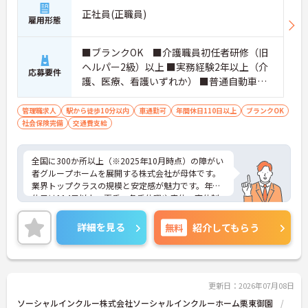
正社員(正職員)
雇用形態
■ブランクOK ■介護職員初任者研修（旧
ヘルパー2級）以上 ■実務経験2年以上（介
応募要件
護、医療、看護いずれか） ■普通自動車運
転免許(AT限定可) ※管理業務に就かれて
いた方歓迎
管理職求人
駅から徒歩10分以内
車通勤可
年間休日110日以上
ブランクOK
社会保険完備
交通費支給
全国に300か所以上（※2025年10月時点）の障がい
者グループホームを展開する株式会社が母体です。
業界トップクラスの規模と安定感が魅力です。年間
休日は114日以上、夏季・冬季休暇や産休・育休制
度もしっかり整っており、プライベートとの両立も
可能。これまでのご経験を活かし、新しいキャリア
詳細を見る
無料
紹介してもらう
を築きたい方、ぜひご応募ください。20代から60代
まで、幅広い年代の方が活躍できる職場です。ご興
味のある方は詳細等をお伝えしますので、お気軽に
お問い合わせください。
更新日：2026年07月08日
ソーシャルインクルー株式会社ソーシャルインクルーホーム栗東御園