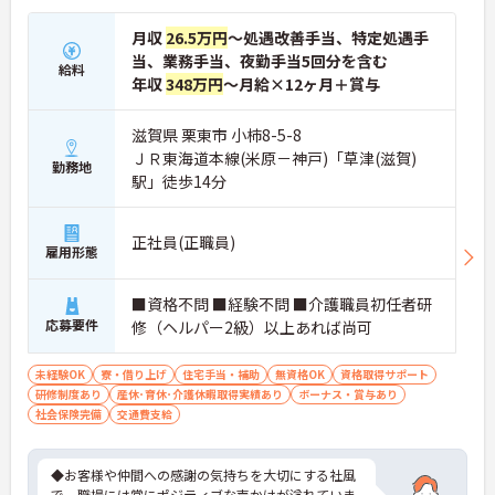
月収
26.5万円
～処遇改善手当、特定処遇手
当、業務手当、夜勤手当5回分を含む
給料
年収
348万円
～月給×12ヶ月＋賞与
滋賀県 栗東市 小柿8-5-8
ＪＲ東海道本線(米原－神戸)「草津(滋賀)
勤務地
駅」徒歩14分
正社員(正職員)
雇用形態
■資格不問 ■経験不問 ■介護職員初任者研
応募要件
修（ヘルパー2級）以上あれば尚可
未経験OK
寮・借り上げ
住宅手当・補助
無資格OK
資格取得サポート
研修制度あり
産休･育休･介護休暇取得実績あり
ボーナス・賞与あり
社会保険完備
交通費支給
◆お客様や仲間への感謝の気持ちを大切にする社風
で、職場には常にポジティブな声かけが溢れていま