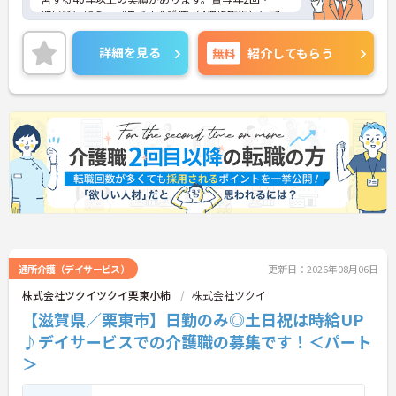
期昇給に加え、プラチナ介護職（4資格取得）に認
定されると月38,000円の手当が加算され、スキルが
収入に直結する仕組みが整っています。年間休日11
詳細を見る
無料
紹介してもらう
1日以上・残業月平均4.3時間と働きやすく、育休取
得率100%・育児短時間勤務（小学4年生まで）・有
給取得実績14日と、家庭との両立を長期的にサポー
トする制度も充実しています。入社導入研修・昇格
時研修・技術向上研修など段階別の研修体制と資格
取得支援が整っており、介護福祉士国家試験対策講
座やケアマネ対策講座も自社開講しています。多職
種チームケアの中で専門性を高めながら、ケアマネ
ジャーや生活相談員へのキャリアアップも実現でき
る職場です。
★おすすめPOINT★
【日本生命グループの大手企業・成長ができる環境
です】
通所介護（デイサービス）
更新日：2026年08月06日
・日本生命グループを親会社に持つ大手介護企業
株式会社ツクイツクイ栗東小柿
株式会社ツクイ
で、100施設以上を運営する安定した経営基盤があ
【滋賀県／栗東市】日勤のみ◎土日祝は時給UP
ります
・介護福祉士を取得すると資格手当がプラスされ、
♪デイサービスでの介護職の募集です！＜パート
プラチナ介護職（4資格）に認定されると月38,000
＞
円の手当が加算される仕組みが整っています
・介護福祉士国家試験対策講座・認知症ケア専門士