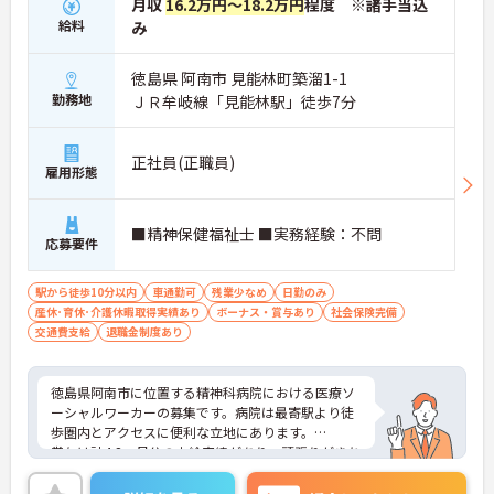
月収
16.2万円～18.2万円
程度 ※諸手当込
給料
み
徳島県 阿南市 見能林町築溜1-1
勤務地
ＪＲ牟岐線「見能林駅」徒歩7分
正社員(正職員)
雇用形態
■精神保健福祉士 ■実務経験：不問
応募要件
駅から徒歩10分以内
車通勤可
残業少なめ
日勤のみ
産休･育休･介護休暇取得実績あり
ボーナス・賞与あり
社会保険完備
交通費支給
退職金制度あり
徳島県阿南市に位置する精神科病院における医療ソ
ーシャルワーカーの募集です。病院は最寄駅より徒
歩圏内とアクセスに便利な立地にあります。
賞与は計4.2ヶ月分の支給実績があり、頑張りがきち
んと評価される職場です。また、残業は基本ありま
せん。ワークライフバランスを保ちながらご勤務い