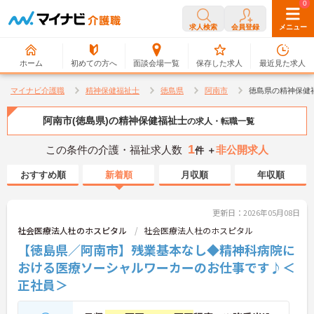
0
0
求人検索
会員登録
メニュー
ホーム
初めての方へ
面談会場一覧
保存した求人
最近見た求人
マイナビ介護職
精神保健福祉士
徳島県
阿南市
徳島県の精神保健
阿南市(徳島県)の精神保健福祉士
の求人・転職一覧
1
この条件の介護・福祉求人数
非公開求人
件 ＋
おすすめ順
新着順
月収順
年収順
更新日：2026年05月08日
社会医療法人杜のホスピタル
社会医療法人杜のホスピタル
【徳島県／阿南市】残業基本なし◆精神科病院に
おける医療ソーシャルワーカーのお仕事です♪＜
正社員＞