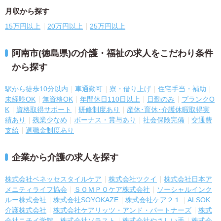
月収から探す
15万円以上
20万円以上
25万円以上
阿南市(徳島県)の介護・福祉の求人をこだわり条件
から探す
駅から徒歩10分以内
車通勤可
寮・借り上げ
住宅手当・補助
未経験OK
無資格OK
年間休日110日以上
日勤のみ
ブランクO
K
資格取得サポート
研修制度あり
産休･育休･介護休暇取得実
績あり
残業少なめ
ボーナス・賞与あり
社会保険完備
交通費
支給
退職金制度あり
企業から介護の求人を探す
株式会社ベネッセスタイルケア
株式会社ツクイ
株式会社日本ア
メニティライフ協会
ＳＯＭＰＯケア株式会社
ソーシャルインク
ルー株式会社
株式会社SOYOKAZE
株式会社ケア２１
ALSOK
介護株式会社
株式会社ケアリッツ・アンド・パートナーズ
株式
会社ニチイ学館
株式会社ソラスト
株式会社やさしい手
株式会