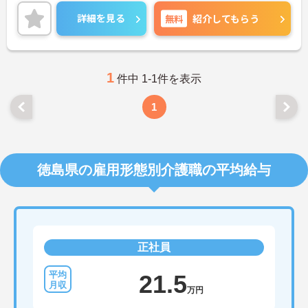
ご興味ある方には、面接対策ポイントなど、さらに
詳細をお話しいたしますのでお気軽にご相談くださ
詳細を見る
無料
紹介してもらう
い。
1
件中 1-1件を表示
1
徳島県の雇用形態別介護職の平均給与
正社員
21.5
万円