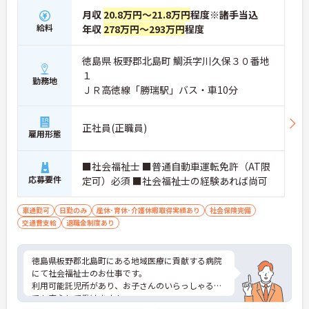
月収
20.8万円～21.8万円
程度※諸手当込
給料
年収
278万円～293万円
程度
徳島県 板野郡北島町 鯛浜字川久保３０番地
１
勤務地
ＪＲ高徳線「勝瑞駅」バス・車10分
正社員(正職員)
雇用形態
■社会福祉士 ■普通自動車運転免許（AT限
応募要件
定可）必須 ■社会福祉士の経験あれば尚可
車通勤可
日勤のみ
産休･育休･介護休暇取得実績あり
社会保険完備
交通費支給
退職金制度あり
徳島県板野郡北島町にある地域医療に貢献する病院
にて社会福祉士のお仕事です。
利用可能託児所があり、お子さんのいらっしゃる方
でも安心して働けます！