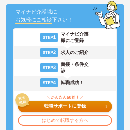
マイナビ介護職に
お気軽にご相談
下さい！
マイナビ介護
1
STEP
職にご登録
2
求人のご紹介
STEP
面接・条件交
3
STEP
渉
4
転職成功！
STEP
転職サポートに登録
はじめて転職する方へ