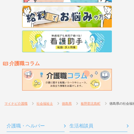
介護職コラム
マイナビ介護職
社会福祉士
徳島県
板野郡北島町
徳島県の社会福
介護職・ヘルパー
生活相談員