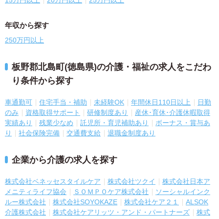
15万円以上
20万円以上
25万円以上
年収から探す
250万円以上
板野郡北島町(徳島県)の介護・福祉の求人をこだわ
り条件から探す
車通勤可
住宅手当・補助
未経験OK
年間休日110日以上
日勤
のみ
資格取得サポート
研修制度あり
産休･育休･介護休暇取得
実績あり
残業少なめ
託児所・育児補助あり
ボーナス・賞与あ
り
社会保険完備
交通費支給
退職金制度あり
企業から介護の求人を探す
株式会社ベネッセスタイルケア
株式会社ツクイ
株式会社日本ア
メニティライフ協会
ＳＯＭＰＯケア株式会社
ソーシャルインク
ルー株式会社
株式会社SOYOKAZE
株式会社ケア２１
ALSOK
介護株式会社
株式会社ケアリッツ・アンド・パートナーズ
株式