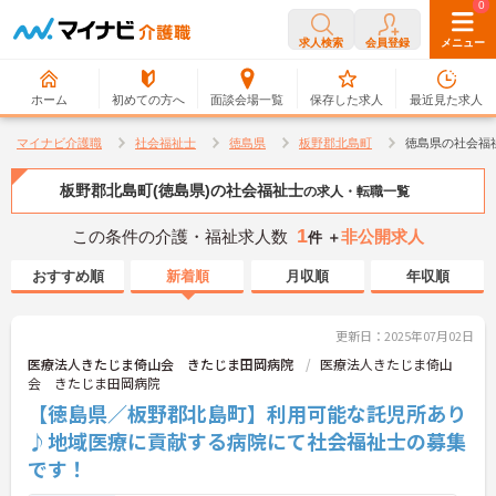
0
0
求人検索
会員登録
メニュー
ホーム
初めての方へ
面談会場一覧
保存した求人
最近見た求人
マイナビ介護職
社会福祉士
徳島県
板野郡北島町
徳島県の社会福
板野郡北島町(徳島県)の社会福祉士
の求人・転職一覧
1
この条件の介護・福祉求人数
非公開求人
件 ＋
おすすめ順
新着順
月収順
年収順
更新日：2025年07月02日
医療法人きたじま倚山会 きたじま田岡病院
医療法人きたじま倚山
会 きたじま田岡病院
【徳島県／板野郡北島町】利用可能な託児所あり
♪地域医療に貢献する病院にて社会福祉士の募集
です！