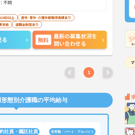
：不問
110日以上
産休･育休･介護休暇取得実績あり
費支給
退職金制度あり
最新の募集状況を
見る
無料
問い合わせる
1
用形態別介護職の平均給与
約社員・嘱託社員
非常勤・パート・アルバイト