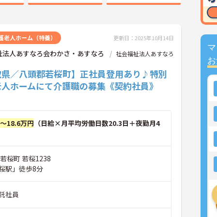
護老人ホーム（特養）
更新日：2025年10月14日
マ
祉法人あすなろ会わかさ・あすなろ
社会福祉法人あすなろ
お
取県／八頭郡若桜町】正社員登用あり♪特別
老人ホームにて介護職の募集《契約社員》
円～18.6万円
（日給×月平均労働日数20.3日＋夜勤月4
若桜町 若桜1238
桜駅」徒歩8分
託社員