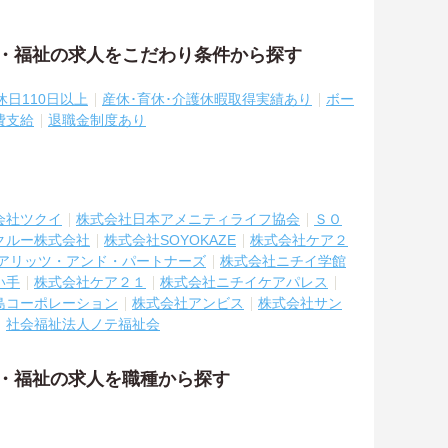
護・福祉の求人をこだわり条件から探す
休日110日以上
産休･育休･介護休暇取得実績あり
ボー
費支給
退職金制度あり
会社ツクイ
株式会社日本アメニティライフ協会
ＳＯ
クルー株式会社
株式会社SOYOKAZE
株式会社ケア２
アリッツ・アンド・パートナーズ
株式会社ニチイ学館
い手
株式会社ケア２１
株式会社ニチイケアパレス
島コーポレーション
株式会社アンビス
株式会社サン
社会福祉法人ノテ福祉会
護・福祉の求人を職種から探す