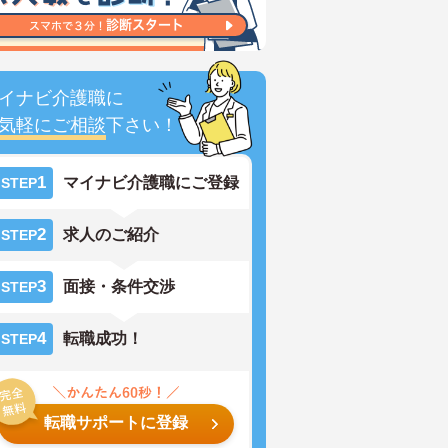
イナビ介護職に
気軽にご相談
下さい！
1
マイナビ介護職にご登録
STEP
2
求人のご紹介
STEP
3
面接・条件交渉
STEP
4
転職成功！
STEP
転職サポートに登録