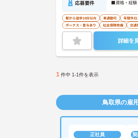
応募要件
■資格・経験
駅から徒歩10分以内
車通勤可
年間休日
ボーナス・賞与あり
社会保険完備
交通
詳細を
1
件中 1-1件を表示
鳥取県の雇
正社員
契