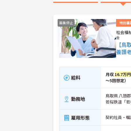
募集停止
特別養
社会福
会
【鳥
養護
月収
16.7万
給料
～5回想定）
鳥取県 八頭郡
勤務地
若桜鉄道「若
雇用形態
契約社員・嘱