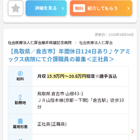
した働き方が叶います。住宅手当 、育成支援手当等
の各種手当も充実しております。賞与は4.8ヶ月分の
詳細を見る
無料
紹介してもらう
支給実績もありモチベーションにもつながります。
ご興味のある方には、面接対策ポイントなど、さら
に詳細をお話ししますのでお気軽にご相談くださ
い！
更新日：2026年08月04日
社会医療法人仁厚会藤井政雄記念病院
社会医療法人仁厚会
【鳥取県／倉吉市】年間休日124日あり♪ケアミ
ックス病院にて介護職員の募集＜正社員＞
月収
15.9万円～20.8万円
程度※諸手当込
給料
鳥取県 倉吉市 山根43-1
ＪＲ山陰本線(京都－下関)「倉吉駅」徒歩10
勤務地
分
正社員(正職員)
雇用形態