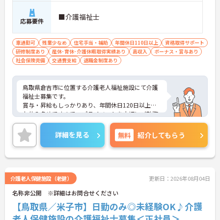
■介護福祉士
応募要件
車通勤可
残業少なめ
住宅手当・補助
年間休日110日以上
資格取得サポート
研修制度あり
産休･育休･介護休暇取得実績あり
高収入
ボーナス・賞与あり
社会保険完備
交通費支給
退職金制度あり
鳥取県倉吉市に位置する介護老人福祉施設にて介護
福祉士募集です。
賞与・昇給もしっかりあり、年間休日120日以上で
お休み多めですので、プライベートを大切にご勤務
いただけます。
ご興味ある方には、面接対策ポイントなど、さらに
詳細を見る
無料
紹介してもらう
詳細をお話しいたしますのでお気軽にご相談くださ
い！
介護老人保健施設（老健）
更新日：2026年08月04日
名称非公開 ※詳細はお問合せください
【鳥取県／米子市】日勤のみ◎未経験OK♪介護
老人保健施設の介護福祉士募集＜正社員＞