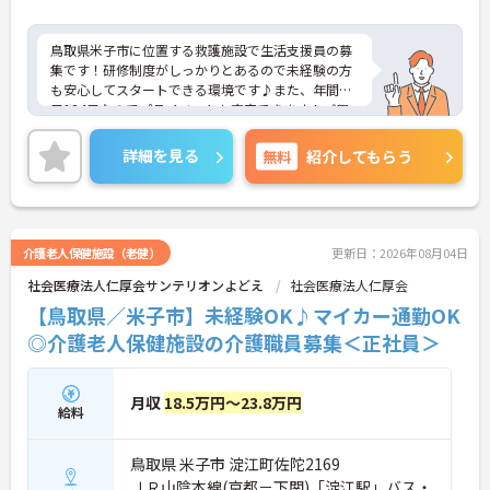
鳥取県米子市に位置する救護施設で生活支援員の募
集です！研修制度がしっかりとあるので未経験の方
も安心してスタートできる環境です♪また、年間休
日124日なのでプライベートも充実できます！ご興
味のある方はご面接のポイントお伝えしますのでご
気軽にお問い合わせください。
詳細を見る
無料
紹介してもらう
介護老人保健施設（老健）
更新日：2026年08月04日
社会医療法人仁厚会サンテリオンよどえ
社会医療法人仁厚会
【鳥取県／米子市】未経験OK♪マイカー通勤OK
◎介護老人保健施設の介護職員募集＜正社員＞
月収
18.5万円～23.8万円
給料
鳥取県 米子市 淀江町佐陀2169
ＪＲ山陰本線(京都－下関)「淀江駅」バス・