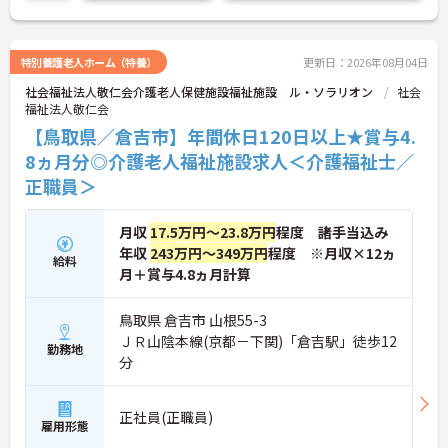
特別養護老人ホーム（特養）
更新日：2026年08月04日
社会福祉法人敬仁会介護老人保健施設福祉施設 ル・ソラリオン
社会
福祉法人敬仁会
【鳥取県／倉吉市】年間休日120日以上★賞与4.
8ヵ月分◎介護老人福祉施設求人＜介護福祉士／
正職員＞
月収
17.5万円～23.8万円
程度 諸手当込み
年収
243万円～349万円
程度 ※月収×12ヵ
給料
月＋賞与4.8ヵ月計算
鳥取県 倉吉市 山根55-3
ＪＲ山陰本線(京都－下関)「倉吉駅」徒歩12
勤務地
分
正社員(正職員)
雇用形態