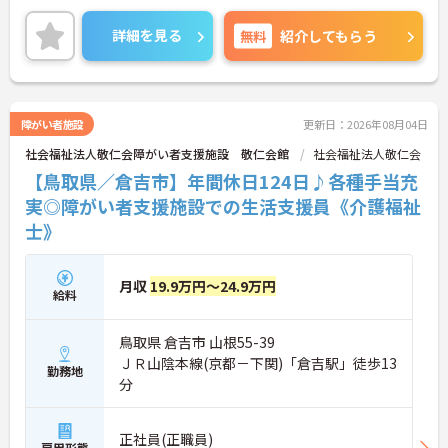
ご興味のある方には、面接対策ポイントなどさらに
詳細をお話いたしますので、お気軽にご相談くださ
詳細を見る
無料
紹介してもらう
い。
障がい者施設
更新日：2026年08月04日
社会福祉法人敬仁会障がい者支援施設 敬仁会館
社会福祉法人敬仁会
【鳥取県／倉吉市】年間休日124日♪各種手当充
実◎障がい者支援施設での生活支援員《介護福祉
士》
月収
19.9万円～24.9万円
給料
鳥取県 倉吉市 山根55-39
ＪＲ山陰本線(京都－下関)「倉吉駅」徒歩13
勤務地
分
正社員(正職員)
雇用形態