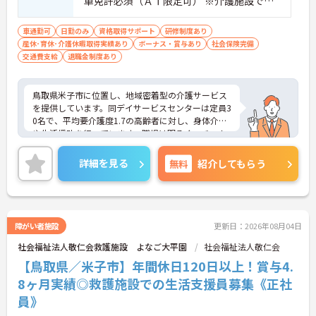
車免許必須（ＡＴ限定可） ※介護施設での
業務経験ある方歓迎
車通勤可
日勤のみ
資格取得サポート
研修制度あり
産休･育休･介護休暇取得実績あり
ボーナス・賞与あり
社会保険完備
交通費支給
退職金制度あり
鳥取県米子市に位置し、地域密着型の介護サービス
を提供しています。同デイサービスセンターは定員3
0名で、平均要介護度1.7の高齢者に対し、身体介護
や生活援助を行っています。職場は明るく、チーム
ワークを重視した雰囲気で、5名の職員が協力して
送迎業務を分担しています。教育・研修制度も充実
詳細を見る
無料
紹介してもらう
しており、介護福祉士の資格取得を支援します。日
曜固定休み、日勤のみのご勤務ですので、生活リズ
ムを整えやすく無理なくご勤務いただけます♪ご興
味のある方には、面接対策ポイントなど、さらに詳
細をお話ししますのでお気軽にご相談ください！
障がい者施設
更新日：2026年08月04日
社会福祉法人敬仁会救護施設 よなご大平園
社会福祉法人敬仁会
【鳥取県／米子市】年間休日120日以上！賞与4.
8ヶ月実績◎救護施設での生活支援員募集《正社
員》