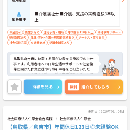
■介護福祉士 ■介護、支援の実務経験3年以
応募要件
上
車通勤可
残業少なめ
住宅手当・補助
年間休日110日以上
資格取得サポート
研修制度あり
産休･育休･介護休暇取得実績あり
ボーナス・賞与あり
社会保険完備
交通費支給
退職金制度あり
鳥取県倉吉市に位置する障がい者支援施設でのお仕
事です。利用者様への日常生活のサポートや社会復
帰に向けた作業支援や行事引率等をご担当いただき
ます。これまでの介護、支援の実務経験を活かして
即戦力としてご活躍いただけます。研修制度や資格
取得支援もあり、働きながらスキルアップも目指せ
詳細を見る
無料
紹介してもらう
ます。年間休日は124日と多く、ワークライフバラ
ンスを重視した働き方も叶います。ご興味のある方
には、面接対策ポイントなど、さらに詳細をお話し
しますのでお気軽にご相談ください！
更新日：2026年08月04日
社会医療法人仁厚会倉吉病院
社会医療法人仁厚会
【鳥取県／倉吉市】年間休日123日◎未経験OK