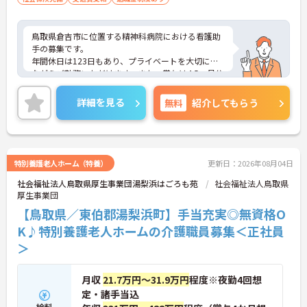
鳥取県倉吉市に位置する精神科病院における看護助
手の募集です。
年間休日は123日もあり、プライベートを大切にし
ながらご勤務いただけます。また、賞与は4.5ヵ月分
の支給実績があり、頑張りが目に見える形できちん
と評価される職場です。
詳細を見る
無料
紹介してもらう
ご興味のある方には、面接対策ポイントなど、さら
に詳細をお話しいたしますのでお気軽にご相談くだ
さい！
特別養護老人ホーム（特養）
更新日：2026年08月04日
社会福祉法人鳥取県厚生事業団湯梨浜はごろも苑
社会福祉法人鳥取県
厚生事業団
【鳥取県／東伯郡湯梨浜町】手当充実◎無資格O
K♪特別養護老人ホームの介護職員募集＜正社員
＞
月収
21.7万円～31.9万円
程度※夜勤4回想
定・諸手当込
給料