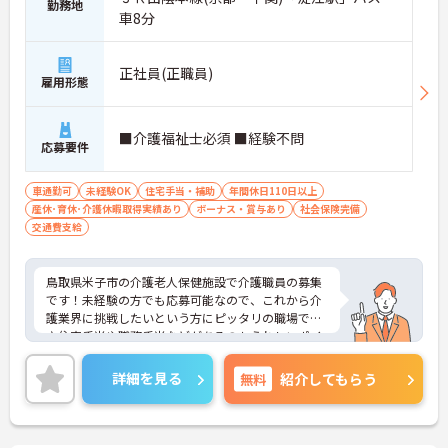
勤務地
車8分
正社員(正職員)
雇用形態
■介護福祉士必須 ■経験不問
応募要件
車通勤可
未経験OK
住宅手当・補助
年間休日110日以上
産休･育休･介護休暇取得実績あり
ボーナス・賞与あり
社会保険完備
交通費支給
鳥取県米子市の介護老人保健施設で介護職員の募集
です！未経験の方でも応募可能なので、これから介
護業界に挑戦したいという方にピッタリの職場です
♪住宅手当や職務手当などがあるのもうれしいポイ
ント◎ご興味のある方は、面接ポイントをお伝えし
ますので、お気軽にご連絡ください。
詳細を見る
無料
紹介してもらう