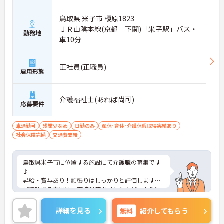
鳥取県 米子市 榎原1823
ＪＲ山陰本線(京都－下関)「米子駅」バス・
勤務地
車10分
正社員(正職員)
雇用形態
介護福祉士(あれば尚可)
応募要件
車通勤可
残業少なめ
日勤のみ
産休･育休･介護休暇取得実績あり
社会保険完備
交通費支給
鳥取県米子市に位置する施設にて介護職の募集です
♪
昇給・賞与あり！頑張りはしっかりと評価します◎
ご興味ある方には、面接対策ポイントなど、さらに
詳細をお話しいたしますのでお気軽にご相談くださ
い！
詳細を見る
無料
紹介してもらう