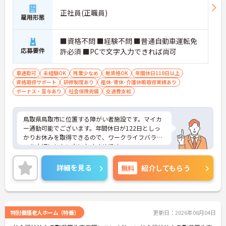
正社員(正職員)
雇用形態
■資格不問 ■経験不問 ■普通自動車運転免
応募要件
許必須 ■PCで文字入力できれば尚可
車通勤可
未経験OK
残業少なめ
無資格OK
年間休日110日以上
資格取得サポート
研修制度あり
産休･育休･介護休暇取得実績あり
ボーナス・賞与あり
社会保険完備
交通費支給
鳥取県鳥取市に位置する障がい者施設です。マイカ
ー通勤可能でございます。年間休日が122日としっ
かりお休みを取得できるので、ワークライフバラン
スを大切にしたい方におすすめです。
残業は月平均7時間ですので、勤務終了後の予定も
立てやすいです。
詳細を見る
無料
紹介してもらう
ご興味のある方には、面接対策ポイントなど、さら
に詳細をお話しいたしますのでお気軽にご相談くだ
さい！
特別養護老人ホーム（特養）
更新日：2026年08月04日