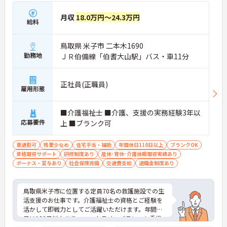
月収
18.0万円～24.3万円
給料
鳥取県 米子市 二本木1690
勤務地
ＪＲ伯備線「伯耆大山駅」バス・車11分
正社員(正職員)
雇用形態
■介護福祉士 ■介護、支援の実務経験3年以
応募要件
上 ■ブランク可
車通勤可
残業少なめ
住宅手当・補助
年間休日110日以上
ブランクOK
資格取得サポート
研修制度あり
産休･育休･介護休暇取得実績あり
ボーナス・賞与あり
社会保険完備
交通費支給
退職金制度あり
鳥取県米子市に位置する定員70名の救護施設での生
活支援のお仕事です。介護福祉士の資格とご経験を
活かして即戦力としてご活躍いただけます。年間休
日は120日以上あり、ワークライフバランスも重視