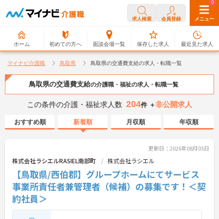
0
0
求人検索
会員登録
メニュー
ホーム
初めての方へ
面談会場一覧
保存した求人
最近見た求人
マイナビ介護職
鳥取県
鳥取県の交通費支給の求人・転職一覧
鳥取県の交通費支給
の介護職・福祉の求人・転職一覧
204
この条件の介護・福祉求人数
非公開求人
件 ＋
おすすめ順
新着順
月収順
年収順
更新日：2026年08月05日
株式会社ラシエルRASIEL南部町
株式会社ラシエル
【鳥取県/西伯郡】グループホームにてサービス
事業所責任者兼管理者（候補）の募集です！＜契
約社員＞