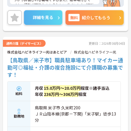
イカー通勤が可能なのもうれしいポイント♪ご興味
のある方は、面接ポイントをお伝えしますので、お
気軽にご連絡ください。
詳細を見る
無料
紹介してもらう
通所介護（デイサービス）
更新日：2026年08月04日
株式会社ハピネライフ一光はあとピア
株式会社ハピネライフ一光
【鳥取県／米子市】職員駐車場あり！マイカー通
勤可◎福祉・介護の複合施設にて介護職の募集で
す！
月収
15.0万円～20.0万円
程度※諸手当込
給料
年収
236万円～306万円
程度
鳥取県 米子市 久米町200
ＪＲ山陰本線(京都－下関)「米子駅」徒歩13
勤務地
分