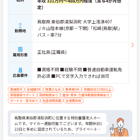
年収
331万円～488万円
程度（賞与4か月想
定）
鳥取県 東伯郡湯梨浜町 大字上浅津407
ＪＲ山陰本線(京都－下関)「松崎(鳥取)駅」
勤務地
バス・車7分
正社員(正職員)
雇用形態
■資格不問 ■経験不問 ■普通自動車運転免
応募要件
許必須 ■PCで文字入力できれば尚可
車通勤可
未経験OK
残業少なめ
無資格OK
年間休日110日以上
資格取得サポート
研修制度あり
産休･育休･介護休暇取得実績あり
ボーナス・賞与あり
社会保険完備
交通費支給
鳥取県東伯郡湯梨浜町に位置する特別養護老人ホー
ムです。マイカー通勤可能でございます。年間休日1
22日と多めに設定されているため、プライベートを
大切にしたい方におすすめの求人です。