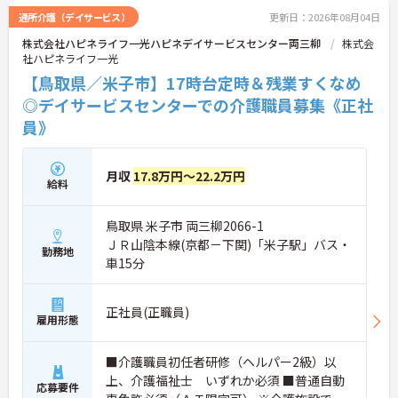
通所介護（デイサービス）
更新日：2026年08月04日
株式会社ハピネライフ一光ハピネデイサービスセンター両三柳
株式会
社ハピネライフ一光
【鳥取県／米子市】17時台定時＆残業すくなめ
◎デイサービスセンターでの介護職員募集《正社
員》
月収
17.8万円～22.2万円
給料
鳥取県 米子市 両三柳2066-1
ＪＲ山陰本線(京都－下関)「米子駅」バス・
勤務地
車15分
正社員(正職員)
雇用形態
■介護職員初任者研修（ヘルパー2級）以
上、介護福祉士 いずれか必須 ■普通自動
応募要件