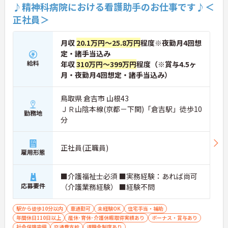
♪精神科病院における看護助手のお仕事です♪＜
正社員＞
月収
20.1万円～25.8万円
程度※夜勤月4回想
定・諸手当込み
給料
年収
310万円～399万円
程度（※賞与4.5ヶ
月・夜勤月4回想定・諸手当込み）
鳥取県 倉吉市 山根43
ＪＲ山陰本線(京都－下関)「倉吉駅」徒歩10
勤務地
分
正社員(正職員)
雇用形態
■介護福祉士必須 ■実務経験：あれば尚可
応募要件
（介護業務経験） ■経験不問
駅から徒歩10分以内
車通勤可
未経験OK
住宅手当・補助
年間休日110日以上
産休･育休･介護休暇取得実績あり
ボーナス・賞与あり
社会保険完備
交通費支給
退職金制度あり