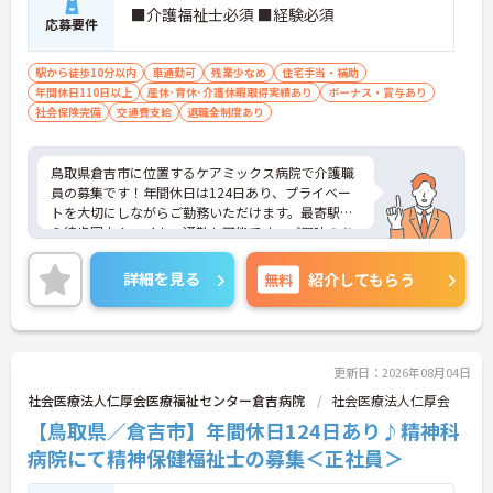
■介護福祉士必須 ■経験必須
応募要件
駅から徒歩10分以内
車通勤可
残業少なめ
住宅手当・補助
年間休日110日以上
産休･育休･介護休暇取得実績あり
ボーナス・賞与あり
社会保険完備
交通費支給
退職金制度あり
鳥取県倉吉市に位置するケアミックス病院で介護職
員の募集です！年間休日は124日あり、プライベー
トを大切にしながらご勤務いただけます。最寄駅か
ら徒歩圏内！マイカー通勤も可能です。ご興味のあ
る方は、面接ポイントをお伝えしますので、お気軽
にご連絡ください。
詳細を見る
無料
紹介してもらう
更新日：2026年08月04日
社会医療法人仁厚会医療福祉センター倉吉病院
社会医療法人仁厚会
【鳥取県／倉吉市】年間休日124日あり♪精神科
病院にて精神保健福祉士の募集＜正社員＞