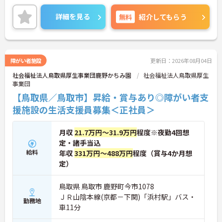
職場です♪ご興味のある方は、面接ポイントをお伝
えしますので、お気軽にご連絡ください。
詳細を見る
無料
紹介してもらう
障がい者施設
更新日：2026年08月04日
社会福祉法人鳥取県厚生事業団鹿野かちみ園
社会福祉法人鳥取県厚生
事業団
【鳥取県／鳥取市】昇給・賞与あり◎障がい者支
援施設の生活支援員募集＜正社員＞
月収
21.7万円～31.9万円
程度※夜勤4回想
定・諸手当込
給料
年収
331万円～488万円
程度（賞与4か月想
定）
鳥取県 鳥取市 鹿野町今市1078
ＪＲ山陰本線(京都－下関)「浜村駅」バス・
勤務地
車11分