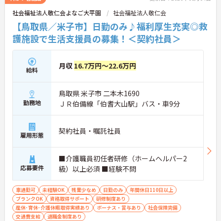
社会福祉法人敬仁会よなご大平園
社会福祉法人敬仁会
【鳥取県／米子市】日勤のみ♪福利厚生充実◎救
護施設で生活支援員の募集！＜契約社員＞
月収
16.7万円～22.6万円
給料
鳥取県 米子市 二本木1690
勤務地
ＪＲ伯備線「伯耆大山駅」バス・車9分
契約社員・嘱託社員
雇用形態
■介護職員初任者研修（ホームヘルパー2
応募要件
級）以上必須 ■経験不問
車通勤可
未経験OK
残業少なめ
日勤のみ
年間休日110日以上
ブランクOK
資格取得サポート
研修制度あり
産休･育休･介護休暇取得実績あり
ボーナス・賞与あり
社会保険完備
交通費支給
退職金制度あり