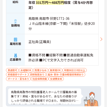
給料
年収
331万円～488万円
程度（賞与4か月想
定）
鳥取県 鳥取市 伏野1771-36
ＪＲ山陰本線(京都－下関)「末恒駅」徒歩20
勤務地
分
正社員(正職員)
雇用形態
■資格不問 ■経験不問 ■普通自動車運転免
応募要件
許必須 ■PCで文字入力できれば尚可
車通勤可
未経験OK
残業少なめ
無資格OK
年間休日110日以上
資格取得サポート
研修制度あり
産休･育休･介護休暇取得実績あり
ボーナス・賞与あり
社会保険完備
交通費支給
鳥取県鳥取市の特別養護老人ホームで介護職員の募
集です！昇給・賞与があるので、あなたの頑張りが
しっかり評価される職場です◎また、年間休日が12
2日あるので、仕事とプライベートを両立しやすい