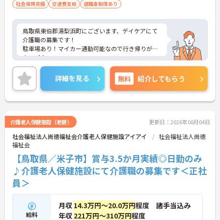
社会保険完備
交通費支給
退職金制度あり
鳥取県東伯郡湯梨浜町にございます、デイケアにて
介護職の募集です！
駐車場あり！マイカー通勤可能なので行き帰りがス
ムーズ♪
また、育児休暇制度がありますので、ライフステー
ジに応じて長くお仕事を続けていくことができます
詳細を見る
無料
紹介してもらう
◎
ご興味のある方は、マイナビ介護職までお問い合わ
せください。
介護老人保健施設（老健）
更新日：2026年08月04日
社会福祉法人尚徳福祉会介護老人保健施設アイアイ
社会福祉法人尚徳
福祉会
【鳥取県／米子市】賞与3.5か月実績◎日勤のみ
♪介護老人保健施設にて介護職の募集です＜正社
員＞
月収
14.3万円～20.0万円
程度 諸手当込み
給料
年収
221万円～310万円
程度