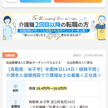
定期巡回
更新日：2026年08月04日
社会医療法人仁厚会ガーデンハウスよどえ
社会医療法人仁厚会
【鳥取県／米子市】年間休日124日！経験不問♪
介護老人保健施設で介護福祉士の募集＜正社員＞
月収
18.4万円～20.0万円
給料
鳥取県 米子市 淀江町佐陀1423
勤務地
ＪＲ伯備線「伯耆大山駅」バス・車9分