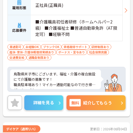
正社員(正職員)
雇用形態
■介護職員初任者研修（ホームヘルパー2
級） ■介護福祉士 ■普通自動車免許（AT限
応募要件
定可） ■経験不問
車通勤可
未経験OK
ブランクOK
資格取得サポート
研修制度あり
産休･育休･介護休暇取得実績あり
ボーナス・賞与あり
社会保険完備
交通費支給
退職金制度あり
鳥取県米子市にございます、福祉・介護の複合施設
にて介護職の募集です！
職員駐車場あり！マイカー通勤可能なので行き帰り
がスムーズ♪
育児休暇制度がありますので、ライフステージに応
じて長くお仕事を続けていくことができます◎
詳細を見る
無料
紹介してもらう
ご興味のある方は、マイナビ介護職までお問い合わ
せください。
デイケア（通所リハ）
更新日：2026年08月04日