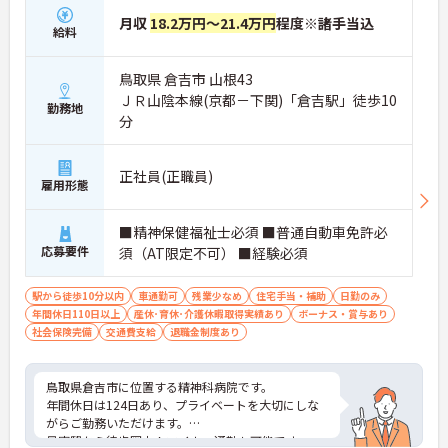
月収
18.2万円～21.4万円
程度※諸手当込
給料
鳥取県 倉吉市 山根43
ＪＲ山陰本線(京都－下関)「倉吉駅」徒歩10
勤務地
分
正社員(正職員)
雇用形態
■精神保健福祉士必須 ■普通自動車免許必
応募要件
須（AT限定不可） ■経験必須
駅から徒歩10分以内
車通勤可
残業少なめ
住宅手当・補助
日勤のみ
年間休日110日以上
産休･育休･介護休暇取得実績あり
ボーナス・賞与あり
社会保険完備
交通費支給
退職金制度あり
鳥取県倉吉市に位置する精神科病院です。
年間休日は124日あり、プライベートを大切にしな
がらご勤務いただけます。
最寄駅から徒歩圏内！マイカー通勤も可能です。