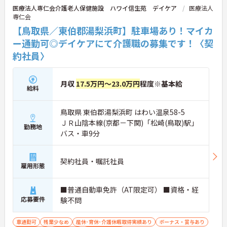
医療法人専仁会介護老人保健施設 ハワイ信生苑 デイケア
医療法人
専仁会
【鳥取県／東伯郡湯梨浜町】駐車場あり！マイカ
ー通勤可◎デイケアにて介護職の募集です！〈契
約社員〉
月収
17.5万円～23.0万円
程度※基本給
給料
鳥取県 東伯郡湯梨浜町 はわい温泉58-5
ＪＲ山陰本線(京都－下関)「松崎(鳥取)駅」
勤務地
バス・車9分
契約社員・嘱託社員
雇用形態
■普通自動車免許（AT限定可） ■資格・経
応募要件
験不問
車通勤可
残業少なめ
産休･育休･介護休暇取得実績あり
ボーナス・賞与あり