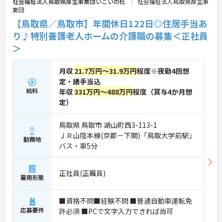
社会福祉法人鳥取県厚生事業団いこいの杜
社会福祉法人鳥取県厚生事
業団
【鳥取県／鳥取市】年間休日122日◎住居手当あ
り♪特別養護老人ホームの介護職の募集＜正社員
＞
月収
21.7万円～31.9万円
程度※夜勤4回想
定・諸手当込
給料
年収
331万円～488万円
程度（賞与4か月想
定）
鳥取県 鳥取市 湖山町西3-113-1
ＪＲ山陰本線(京都－下関)「鳥取大学前駅」
勤務地
バス・車5分
正社員(正職員)
雇用形態
■資格不問■経験不問 ■普通自動車運転免
応募要件
許必須 ■PCで文字入力できれば尚可