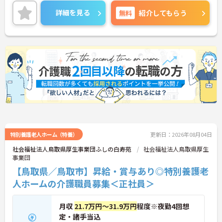
昇給や賞与制度があり頑張りが評価されてしっかり
と職員に還元されます。ご興味のある方には、面接
詳細を見る
無料
紹介してもらう
対策ポイントなど、さらに詳細をお話しいたします
のでお気軽にご相談ください！
特別養護老人ホーム（特養）
更新日：2026年08月04日
社会福祉法人鳥取県厚生事業団ふしの白寿苑
社会福祉法人鳥取県厚生
事業団
【鳥取県／鳥取市】昇給・賞与あり◎特別養護老
人ホームの介護職員募集＜正社員＞
月収
21.7万円～31.9万円
程度※夜勤4回想
定・諸手当込