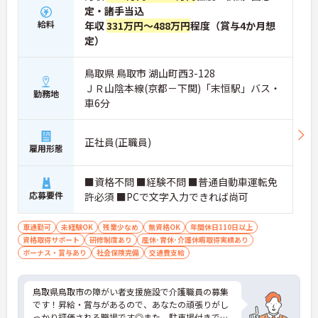
定・諸手当込
給料
年収
331万円～488万円
程度（賞与4か月想
定）
鳥取県 鳥取市 湖山町西3-128
ＪＲ山陰本線(京都－下関)「末恒駅」バス・
勤務地
車6分
正社員(正職員)
雇用形態
■資格不問 ■経験不問 ■普通自動車運転免
応募要件
許必須 ■PCで文字入力できれば尚可
車通勤可
未経験OK
残業少なめ
無資格OK
年間休日110日以上
資格取得サポート
研修制度あり
産休･育休･介護休暇取得実績あり
ボーナス・賞与あり
社会保険完備
交通費支給
鳥取県鳥取市の障がい者支援施設で介護職員の募集
です！昇給・賞与があるので、あなたの頑張りがし
っかり評価される職場です◎また、駐車場付きでマ