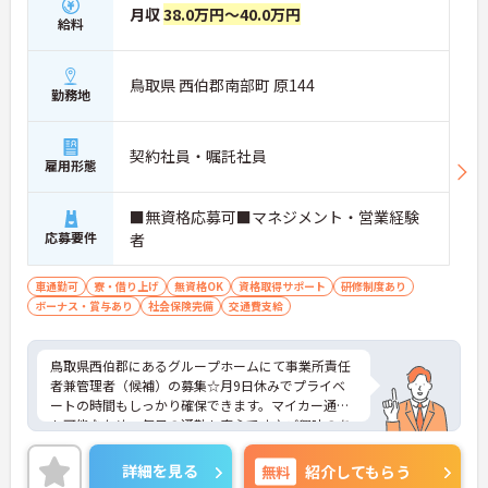
月収
38.0万円～40.0万円
給料
鳥取県 西伯郡南部町 原144
勤務地
契約社員・嘱託社員
雇用形態
■無資格応募可■マネジメント・営業経験
応募要件
者
車通勤可
寮・借り上げ
無資格OK
資格取得サポート
研修制度あり
ボーナス・賞与あり
社会保険完備
交通費支給
鳥取県西伯郡にあるグループホームにて事業所責任
者兼管理者（候補）の募集☆月9日休みでプライベ
ートの時間もしっかり確保できます。マイカー通勤
も可能なため、毎日の通勤も安心です♪ご興味のあ
る方には、面接対策ポイントなど、さらに詳細をご
案内しますのでお気軽にご相談ください！
詳細を見る
無料
紹介してもらう