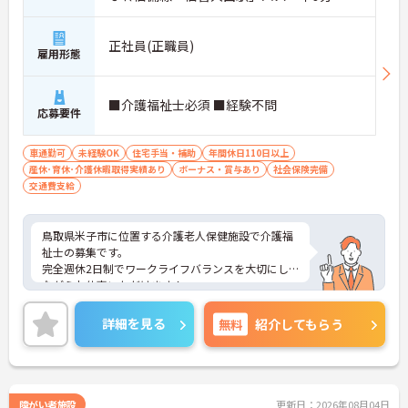
正社員(正職員)
雇用形態
■介護福祉士必須 ■経験不問
応募要件
車通勤可
未経験OK
住宅手当・補助
年間休日110日以上
産休･育休･介護休暇取得実績あり
ボーナス・賞与あり
社会保険完備
交通費支給
鳥取県米子市に位置する介護老人保健施設で介護福
祉士の募集です。
完全週休2日制でワークライフバランスを大切にし
ながらお仕事いただけます！
また、マイカー通勤OK！お車で通勤できるので雨の
日も安心です◎
詳細を見る
無料
紹介してもらう
ご興味のある方はご面接のポイントお伝えしますの
でご気軽にお問い合わせください。
障がい者施設
更新日：2026年08月04日