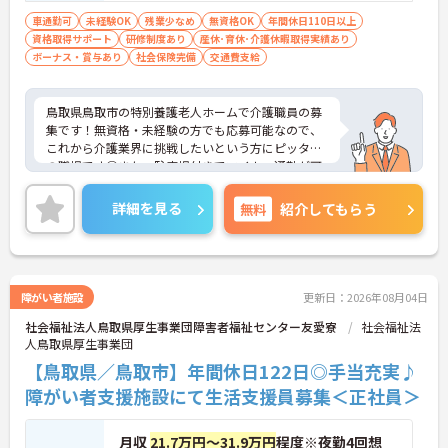
車通勤可
未経験OK
残業少なめ
無資格OK
年間休日110日以上
資格取得サポート
研修制度あり
産休･育休･介護休暇取得実績あり
ボーナス・賞与あり
社会保険完備
交通費支給
鳥取県鳥取市の特別養護老人ホームで介護職員の募
集です！無資格・未経験の方でも応募可能なので、
これから介護業界に挑戦したいという方にピッタリ
の職場です◎また、駐車場付きでマイカー通勤が可
能なのもうれしいポイント♪ご興味のある方は、面
接ポイントをお伝えしますので、お気軽にご連絡く
詳細を見る
無料
紹介してもらう
ださい。
障がい者施設
更新日：2026年08月04日
社会福祉法人鳥取県厚生事業団障害者福祉センター友愛寮
社会福祉法
人鳥取県厚生事業団
【鳥取県／鳥取市】年間休日122日◎手当充実♪
障がい者支援施設にて生活支援員募集＜正社員＞
月収
21.7万円～31.9万円
程度※夜勤4回想