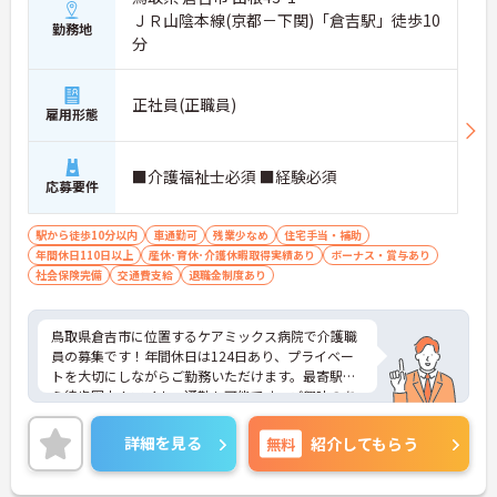
ＪＲ山陰本線(京都－下関)「倉吉駅」徒歩10
勤務地
分
正社員(正職員)
雇用形態
■介護福祉士必須 ■経験必須
応募要件
駅から徒歩10分以内
車通勤可
残業少なめ
住宅手当・補助
年間休日110日以上
産休･育休･介護休暇取得実績あり
ボーナス・賞与あり
社会保険完備
交通費支給
退職金制度あり
鳥取県倉吉市に位置するケアミックス病院で介護職
員の募集です！年間休日は124日あり、プライベー
トを大切にしながらご勤務いただけます。最寄駅か
ら徒歩圏内！マイカー通勤も可能です。ご興味のあ
る方は、面接ポイントをお伝えしますので、お気軽
にご連絡ください。
詳細を見る
無料
紹介してもらう