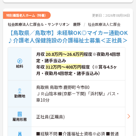
特別養護老人ホーム（特養）
更新日：2026年08月04日
社会医療法人仁厚会ル・サンテリオン 鹿野
社会医療法人仁厚会
【鳥取県／鳥取市】未経験OK◎マイカー通勤OK
♪介護老人保健施設の介護福祉士募集＜正社員＞
月収
20.8万円～26.6万円
程度※夜勤月4回想
定・諸手当込み
給料
年収
312万円～408万円
程度（※賞与4.5ヶ
月・夜勤月4回想定・諸手当込み）
鳥取県 鳥取市 鹿野町今市80
ＪＲ山陰本線(京都－下関)「浜村駅」バス・
勤務地
車10分
正社員(正職員)
雇用形態
■経験不問 ■介護福祉士資格※必須 ■普通