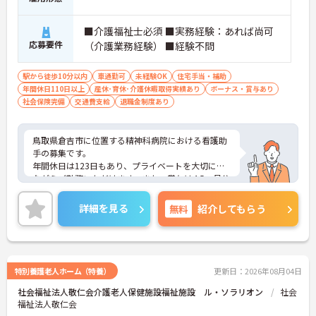
■介護福祉士必須 ■実務経験：あれば尚可
応募要件
（介護業務経験） ■経験不問
駅から徒歩10分以内
車通勤可
未経験OK
住宅手当・補助
年間休日110日以上
産休･育休･介護休暇取得実績あり
ボーナス・賞与あり
社会保険完備
交通費支給
退職金制度あり
鳥取県倉吉市に位置する精神科病院における看護助
手の募集です。
年間休日は123日もあり、プライベートを大切にし
ながらご勤務いただけます。また、賞与は4.5ヵ月分
の支給実績があり、頑張りが目に見える形できちん
と評価される職場です。
詳細を見る
無料
紹介してもらう
ご興味のある方には、面接対策ポイントなど、さら
に詳細をお話しいたしますのでお気軽にご相談くだ
さい！
特別養護老人ホーム（特養）
更新日：2026年08月04日
社会福祉法人敬仁会介護老人保健施設福祉施設 ル・ソラリオン
社会
福祉法人敬仁会