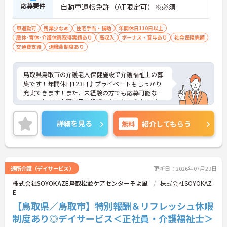
応募要件
自動車運転免許（AT限定可）※必須
車通勤可
残業少なめ
住宅手当・補助
年間休日110日以上
産休･育休･介護休暇取得実績あり
高収入
ボーナス・賞与あり
社会保険完備
交通費支給
退職金制度あり
鳥取県鳥取市の介護老人保健施設で介護福祉士の募
集です！年間休日123日♪プライベートもしっかり
充実できます！また、未経験の方でも応募可能なの
で、これから介護業界に挑戦したいという方にピッ
タリの職場です◎ご興味のある方は、面接ポイント
をお伝えしますので、お気軽にご連絡ください。
詳細を見る
無料
紹介してもらう
通所介護（デイサービス）
更新日：2026年07月29日
株式会社SOYOKAZE鳥取松並ケアセンターそよ風
株式会社SOYOKAZ
E
【鳥取県／鳥取市】特別報酬＆リフレッシュ休暇
制度あり◎デイサービス＜正社員・介護福祉士＞