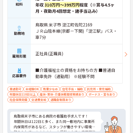
【身だしなみの自由度が高く、自分らしいスタイル
給料
年収
310万円～399万円
程度（※賞与4.5ヶ
を尊重しながら活躍できる環境です】
月・夜勤月4回想定・諸手当込み）
・社員一人ひとりの個性や価値観を大切にする方針
のもと、清潔感と節度を保つことで髪色やネイルな
どが原則自由とされています。
鳥取県 米子市 淀江町佐陀2169
・自分らしさを維持しながら働ける柔軟な社内規定
ＪＲ山陰本線(京都－下関)「淀江駅」バス・
が整っているため、型にとらわれずストレスの少な
勤務地
車7分
い状態でご活躍いただけます。
正社員(正職員)
雇用形態
■介護福祉士の資格をお持ちの方 ■普通自
応募要件
動車免許（通勤用） ※経験不問
車通勤可
未経験OK
残業少なめ
住宅手当・補助
託児所・育児補助
年間休日110日以上
産休･育休･介護休暇取得実績あり
ボーナス・賞与あり
社会保険完備
交通費支給
退職金制度あり
鳥取県米子市にある病院の看護助手求人です！
年間休日は122日と多く、また同一敷地内に事業所
内保育所があるなど、スタッフが働きやすい環境を
整えられています♪また、未経験の方でも応募可能