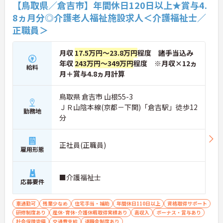
【鳥取県／倉吉市】年間休日120日以上★賞与4.
8ヵ月分◎介護老人福祉施設求人＜介護福祉士／
正職員＞
月収
17.5万円～23.8万円
程度 諸手当込み
年収
243万円～349万円
程度 ※月収×12ヵ
給料
月＋賞与4.8ヵ月計算
鳥取県 倉吉市 山根55-3
ＪＲ山陰本線(京都－下関)「倉吉駅」徒歩12
勤務地
分
正社員(正職員)
雇用形態
■介護福祉士
応募要件
車通勤可
残業少なめ
住宅手当・補助
年間休日110日以上
資格取得サポート
研修制度あり
産休･育休･介護休暇取得実績あり
高収入
ボーナス・賞与あり
社会保険完備
交通費支給
退職金制度あり