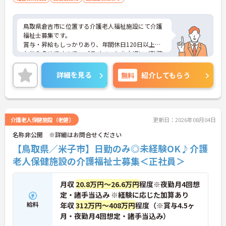
鳥取県倉吉市に位置する介護老人福祉施設にて介護
福祉士募集です。
賞与・昇給もしっかりあり、年間休日120日以上で
お休み多めですので、プライベートを大切にご勤務
いただけます。
ご興味ある方には、面接対策ポイントなど、さらに
詳細を見る
無料
紹介してもらう
詳細をお話しいたしますのでお気軽にご相談くださ
い！
介護老人保健施設（老健）
更新日：2026年08月04日
名称非公開 ※詳細はお問合せください
【鳥取県／米子市】日勤のみ◎未経験OK♪介護
老人保健施設の介護福祉士募集＜正社員＞
月収
20.8万円～26.6万円
程度※夜勤月4回想
定・諸手当込み ※経験に応じた加算あり
給料
年収
312万円～408万円
程度（※賞与4.5ヶ
月・夜勤月4回想定・諸手当込み）