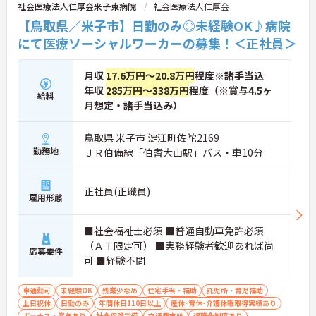
社会医療法人仁厚会米子東病院
社会医療法人仁厚会
【鳥取県／米子市】日勤のみ◎未経験OK♪病院
にて医療ソーシャルワーカーの募集！＜正社員＞
月収
17.6万円～20.8万円
程度※諸手当込
年収
285万円～338万円
程度（※賞与4.5ヶ
給料
月想定・諸手当込み）
鳥取県 米子市 淀江町佐陀2169
勤務地
ＪＲ伯備線「伯耆大山駅」バス・車10分
正社員(正職員)
雇用形態
■社会福祉士必須 ■普通自動車免許必須
（ＡＴ限定可） ■実務経験者歓迎あれば尚
応募要件
可 ■経験不問
車通勤可
未経験OK
残業少なめ
住宅手当・補助
託児所・育児補助
土日祝休
日勤のみ
年間休日110日以上
産休･育休･介護休暇取得実績あり
ボーナス・賞与あり
社会保険完備
交通費支給
退職金制度あり