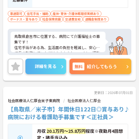
ら丁寧な指導を受けられるため、業務の疑問や不安
をその場で解消できます。
車通勤可
住宅手当・補助
産休･育休･介護休暇取得実績あり
・定期的な面談やフォロー研修に加えて各種資格の
ボーナス・賞与あり
社会保険完備
交通費支給
退職金制度あり
取得支援制度も活用できることで、介護の専門性を
高めながら成長を目指せます。
鳥取県倉吉市に位置する、病院にて介護福祉士の募
【業績や日々の努力を多角的に評価する「特別報酬
集です！
制度」で、収入アップが期待できます】
住宅手当がある為、生活面の負担を軽減し、安心し
・賞与とは別に、円滑な施設運営への協力やチーム
て長く勤務していただけます☆また、マイカー通勤
ワークなどの貢献度合いを評価して特別報酬を支給
可能なので通勤らくらくです◎
する独自の仕組みがあります。
ご興味のある方には、面接対策ポイントなど、さら
詳細を見る
無料
紹介してもらう
・一人ひとりの頑張りが目に見える形でしっかりと
に詳細をお話しいたしますのでお気軽にご相談くだ
還元されるため、高いモチベーションを維持しなが
さい！
ら仕事に向き合うことができます。
【残業が少なく豊富な休暇制度を利用して、長期的
更新日：2026年07月01日
に無理のないペースで働けます】
・残業は月平均10時間程度、年間17日間のリフレッ
社会医療法人仁厚会米子東病院
社会医療法人仁厚会
シュ休暇や産前産後・育児休暇など多様な休暇制度
【鳥取県／米子市】年間休日122日◎賞与あり♪
を利用して私生活を大切にできます。
病院における看護助手募集です＜正社員＞
・65歳の定年後も70歳まで勤務可能な再雇用制度や
退職金制度を設けており、大手グループの安定した
基盤のもとで長く雇用が保証されます。
月収
20.1万円～25.8万円
程度※夜勤月4回想
定・諸手当込み