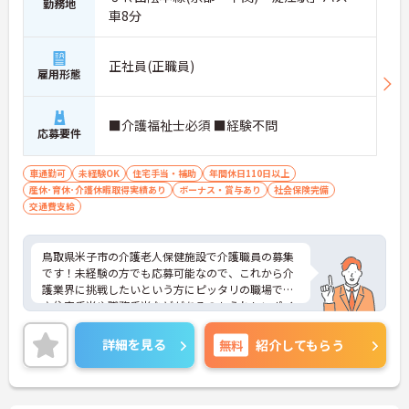
勤務地
車8分
正社員(正職員)
雇用形態
■介護福祉士必須 ■経験不問
応募要件
車通勤可
未経験OK
住宅手当・補助
年間休日110日以上
産休･育休･介護休暇取得実績あり
ボーナス・賞与あり
社会保険完備
交通費支給
鳥取県米子市の介護老人保健施設で介護職員の募集
です！未経験の方でも応募可能なので、これから介
護業界に挑戦したいという方にピッタリの職場です
♪住宅手当や職務手当などがあるのもうれしいポイ
ント◎ご興味のある方は、面接ポイントをお伝えし
ますので、お気軽にご連絡ください。
詳細を見る
無料
紹介してもらう