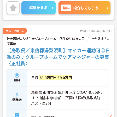
の方はお気軽にお問い合わせください。
詳細を見る
無料
紹介してもらう
グループホーム
更新日：2025年05月08日
社会福祉法人信生会グループホーム 信生ゆりはまの里
社会福祉法人
信生会
【鳥取県／東伯郡湯梨浜町】マイカー通勤可◎日
勤のみ♪グループホームでケアマネジャーの募集
〈正社員〉
月収
28.0万円～39.0万円
給料
鳥取県 東伯郡湯梨浜町 大字はわい温泉58-6
ＪＲ山陰本線(京都－下関)「松崎(鳥取)駅」
勤務地
バス・車7分