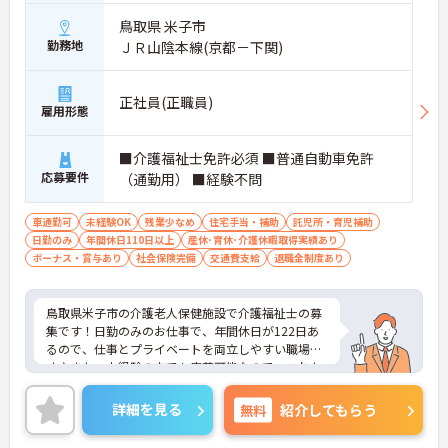
鳥取県 米子市
勤務地
ＪＲ山陰本線(京都－下関)
正社員(正職員)
雇用形態
■介護福祉士免許必須 ■普通自動車免許
応募要件
（通勤用） ■経験不問
車通勤可
未経験OK
残業少なめ
住宅手当・補助
託児所・育児補助
日勤のみ
年間休日110日以上
産休･育休･介護休暇取得実績あり
ボーナス・賞与あり
社会保険完備
交通費支給
退職金制度あり
鳥取県米子市の介護老人保健施設で介護福祉士の募
集です！日勤のみのお仕事で、年間休日が122日あ
るので、仕事とプライベートを両立しやすい職場で
す♪また、未経験の方でも応募可能なので、これか
ら介護業界に挑戦したいという方にピッタリ◎利用
可能な事業所内保育所があるのもうれしいポイント
詳細を見る
無料
紹介してもらう
♪ご興味のある方は、面接ポイントをお伝えします
ので、お気軽にご連絡ください。