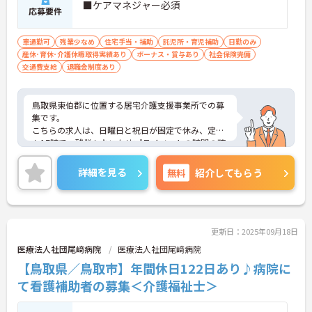
■ケアマネジャー必須
応募要件
車通勤可
残業少なめ
住宅手当・補助
託児所・育児補助
日勤のみ
産休･育休･介護休暇取得実績あり
ボーナス・賞与あり
社会保険完備
交通費支給
退職金制度あり
鳥取県東伯郡に位置する居宅介護支援事業所での募
集です。
こちらの求人は、日曜日と祝日が固定で休み、定時
も17時で、残業もないためプライベートの時間の確
保しやすい環境です♪
ご興味のある方はご面接のポイントをお伝えします
詳細を見る
無料
紹介してもらう
ので、お気軽にお問い合わせください。
更新日：2025年09月18日
医療法人社団尾﨑病院
医療法人社団尾﨑病院
【鳥取県／鳥取市】年間休日122日あり♪病院に
て看護補助者の募集＜介護福祉士＞