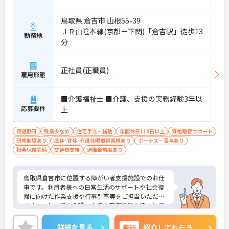
鳥取県 倉吉市 山根55-39
ＪＲ山陰本線(京都－下関)「倉吉駅」徒歩13
勤務地
分
正社員(正職員)
雇用形態
■介護福祉士 ■介護、支援の実務経験3年以
応募要件
上
車通勤可
残業少なめ
住宅手当・補助
年間休日110日以上
資格取得サポート
研修制度あり
産休･育休･介護休暇取得実績あり
ボーナス・賞与あり
社会保険完備
交通費支給
退職金制度あり
鳥取県倉吉市に位置する障がい者支援施設でのお仕
事です。利用者様への日常生活のサポートや社会復
帰に向けた作業支援や行事引率等をご担当いただき
ます。これまでの介護、支援の実務経験を活かして
即戦力としてご活躍いただけます。研修制度や資格
取得支援もあり、働きながらスキルアップも目指せ
詳細を見る
無料
紹介してもらう