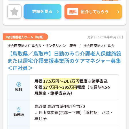
なので、これから介護業界に挑戦したいという方に
ピッタリの職場です◎ご興味ある方には、面接対策
詳細を見る
無料
紹介してもらう
ポイントなど、詳細をお話しいたしますのでお気軽
にご相談ください。
特別養護老人ホーム（特養）
更新日：2026年06月29日
社会医療法人仁厚会ル・サンテリオン 鹿野
社会医療法人仁厚会
【鳥取県／鳥取市】日勤のみ◎介護老人保健施設
または居宅介護支援事業所のケアマネジャー募集
＜正社員＞
月収
17.5万円～24.7万円
程度※諸手当込
年収
277万円～395万円
程度（※賞与4.5ヶ
給料
月想定・諸手当込み）
鳥取県 鳥取市 鹿野町今市80
ＪＲ山陰本線(京都－下関)「浜村駅」バス・
勤務地
車11分