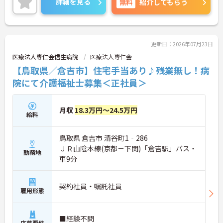
詳細を見る
無料
紹介してもらう
の丁寧な指導や定期的な面談があり、資格取得支援
制度も完備しているため、着実にスキルを磨ける環
境です。待遇面では、月給に加えて年2回の賞与や実
績に応じた特別報酬の支給制度があり、日々の努力
やチームワークが収入に反映されます。また、残業
更新日：2026年07月23日
がほぼなく年間17日のリフレッシュ休暇を利用でき
医療法人専仁会信生病院
医療法人専仁会
るほか、定年65歳かつ70歳までの再雇用制度を設け
【鳥取県／倉吉市】住宅手当あり♪残業無し！病
ているため、ワークライフバランスを保ちながら長
期的にキャリアを築いていけます。自分らしい身だ
院にて介護福祉士募集＜正社員＞
しなみで働ける点も魅力の一つであり、安定した基
盤のもとで新たな挑戦が期待できます。
月収
18.3万円～24.5万円
給料
★おすすめPOINT★
【毎朝のミーティングで情報を共有し、スタッフ間
で円滑に連携できる体制です】
鳥取県 倉吉市 清谷町1‐286
・スタッフ全員で毎朝お客様の体調や変化を共有す
ＪＲ山陰本線(京都－下関)「倉吉駅」バス・
る仕組みにより、多職種間でスムーズな連携を図る
勤務地
車9分
ことができます。
・困った時もすぐに相談してフォローし合える風通
しの良い職場環境のため、周囲との信頼関係を深め
契約社員・嘱託社員
ながら業務に取り組めます。
雇用形態
【充実したフォローアップ体制と資格取得支援で、
着実にキャリアを積んでいけます】
■経験不問
・経験や年齢に関係なくOJT制度で先輩スタッフか
応募要件