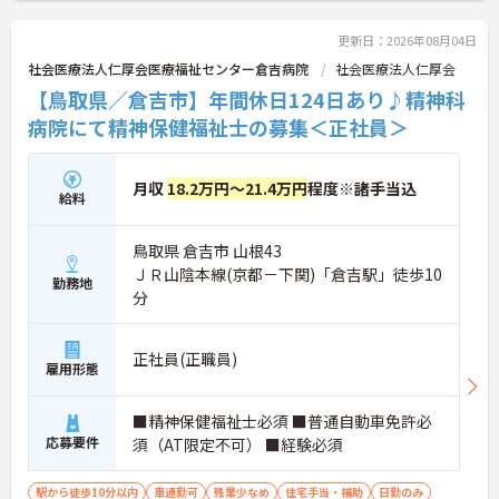
更新日：2026年08月04日
社会医療法人仁厚会医療福祉センター倉吉病院
社会医療法人仁厚会
【鳥取県／倉吉市】年間休日124日あり♪精神科
病院にて精神保健福祉士の募集＜正社員＞
月収
18.2万円～21.4万円
程度※諸手当込
給料
鳥取県 倉吉市 山根43
ＪＲ山陰本線(京都－下関)「倉吉駅」徒歩10
勤務地
分
正社員(正職員)
雇用形態
■精神保健福祉士必須 ■普通自動車免許必
応募要件
須（AT限定不可） ■経験必須
駅から徒歩10分以内
車通勤可
残業少なめ
住宅手当・補助
日勤のみ