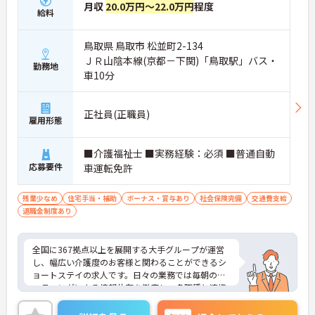
月収
20.0万円～22.0万円
程度
せる多彩なキャリアパス】
給料
・現場のプロフェッショナルにとどまらず、ケアマ
ネジャーやセンター長といったマネジメント職への
鳥取県 鳥取市 松並町2-134
道が開かれています。
・勤務時間内での資格取得支援制度やOJTが整備さ
ＪＲ山陰本線(京都－下関)「鳥取駅」バス・
勤務地
れており、働きながらのスキルアップを手厚くサポ
車10分
ートします。
【日々の貢献をダイレクトに評価する「特別報酬」
正社員(正職員)
雇用形態
やワークライフバランスの充実】
・施設運営への尽力やチームワークは、賞与とは別
の「特別報酬」として目に見える形で還元されま
■介護福祉士 ■実務経験：必須 ■普通自動
す。
応募要件
車運転免許
・残業少なめの環境に加え、年間17日ものリフレッ
シュ休暇が用意されておりプライベートの時間を大
切にできます。
残業少なめ
住宅手当・補助
ボーナス・賞与あり
社会保険完備
交通費支給
退職金制度あり
全国に367拠点以上を展開する大手グループが運営
し、幅広い介護度のお客様と関わることができるシ
ョートステイの求人です。日々の業務では毎朝のミ
ーティングによる情報共有を徹底し、多職種と連携
しながらお客様一人ひとりの生活を支える体制を整
えています。入社後はOJT制度による先輩スタッフ