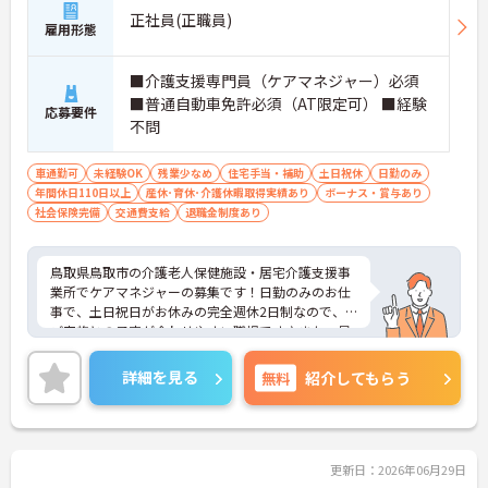
正社員(正職員)
雇用形態
■介護支援専門員（ケアマネジャー）必須
■普通自動車免許必須（AT限定可） ■経験
応募要件
不問
車通勤可
未経験OK
残業少なめ
住宅手当・補助
土日祝休
日勤のみ
年間休日110日以上
産休･育休･介護休暇取得実績あり
ボーナス・賞与あり
社会保険完備
交通費支給
退職金制度あり
鳥取県鳥取市の介護老人保健施設・居宅介護支援事
業所でケアマネジャーの募集です！日勤のみのお仕
事で、土日祝日がお休みの完全週休2日制なので、
ご家族との予定が合わせやすい職場です♪また、昇
給・賞与もあるので、あなたの頑張りがしっかり評
価されます◎ご興味のある方は、面接ポイントをお
詳細を見る
無料
紹介してもらう
伝えしますので、お気軽にご連絡ください。
更新日：2026年06月29日