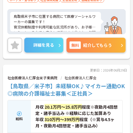
鳥取県米子市に位置する病院にて医療ソーシャルワ
ーカーの募集です！
育児休暇制度や利用可能な託児所があり、お子様の
いらっしゃる方でも安心して働けます◎また、年間
休日も123日としっかりお休みも取得出来るので、
ワークライフバランスを大切にしたい方にオススメ
詳細を見る
無料
紹介してもらう
です♪ご興味のある方は、面接ポイントをお伝えし
ますので、お気軽にご連絡ください。
更新日：2026年06月29日
社会医療法人仁厚会米子東病院
社会医療法人仁厚会
【鳥取県／米子市】未経験OK♪マイカー通勤OK
◎病院の介護福祉士募集＜正社員＞
月収
20.1万円～25.8万円
程度※夜勤月4回想
定・諸手当込み ※経験に応じた加算あり
給料
年収
310万円～399万円
程度（※賞与4.5ヶ
月・夜勤月4回想定・諸手当込み）