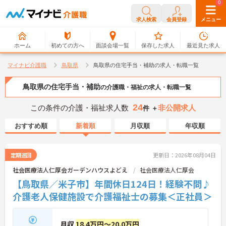
0
0
求人検索
会員登録
メニュー
ホーム
初めての方へ
面談会場一覧
保存した求人
最近見た求人
マイナビ介護職
鳥取県
鳥取県の住宅手当・補助の求人・転職一覧
鳥取県の住宅手当・補助
の介護職・福祉の求人・転職一覧
24
この条件の介護・福祉求人数
非公開求人
件 ＋
おすすめ順
新着順
月収順
年収順
定期巡回
更新日：2026年08月04日
社会医療法人仁厚会ガーデンハウスよどえ
社会医療法人仁厚会
【鳥取県／米子市】年間休日124日！経験不問♪
介護老人保健施設で介護福祉士の募集＜正社員＞
月収
18.4万円～20.0万円