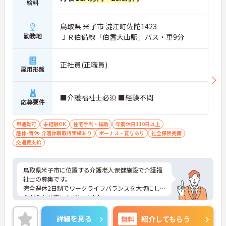
給料
鳥取県 米子市 淀江町佐陀1423
勤務地
ＪＲ伯備線「伯耆大山駅」バス・車9分
正社員(正職員)
雇用形態
■介護福祉士必須 ■経験不問
応募要件
車通勤可
未経験OK
住宅手当・補助
年間休日110日以上
産休･育休･介護休暇取得実績あり
ボーナス・賞与あり
社会保険完備
交通費支給
鳥取県米子市に位置する介護老人保健施設で介護福
祉士の募集です。
完全週休2日制でワークライフバランスを大切にし
ながらお仕事いただけます！
また、マイカー通勤OK！お車で通勤できるので雨の
日も安心です◎
詳細を見る
無料
紹介してもらう
ご興味のある方はご面接のポイントお伝えしますの