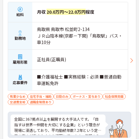
月収
20.0万円～22.0万円
程度
給料
鳥取県 鳥取市 松並町2-134
ＪＲ山陰本線(京都－下関)「鳥取駅」バス・
勤務地
車10分
正社員(正職員)
雇用形態
■介護福祉士 ■実務経験：必須 ■普通自動
応募要件
車運転免許
残業少なめ
住宅手当・補助
日勤のみ
ボーナス・賞与あり
社会保険完備
交通費支給
退職金制度あり
全国に367拠点以上を展開する大手法人です。「目
指すは世界一仲間を大切にする企業」という理念が
現場に浸透しており、平均勤続年数7.2年という定着
率の高さが働きやすさを証明しています。毎朝のミ