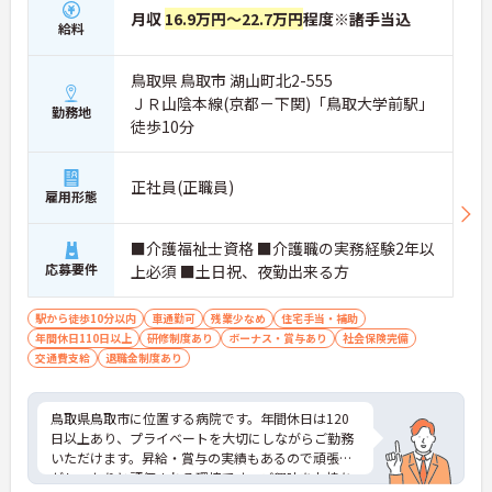
月収
16.9万円～22.7万円
程度※諸手当込
給料
鳥取県 鳥取市 湖山町北2-555
ＪＲ山陰本線(京都－下関)「鳥取大学前駅」
勤務地
徒歩10分
正社員(正職員)
雇用形態
■介護福祉士資格 ■介護職の実務経験2年以
応募要件
上必須 ■土日祝、夜勤出来る方
駅から徒歩10分以内
車通勤可
残業少なめ
住宅手当・補助
年間休日110日以上
研修制度あり
ボーナス・賞与あり
社会保険完備
交通費支給
退職金制度あり
鳥取県鳥取市に位置する病院です。年間休日は120
日以上あり、プライベートを大切にしながらご勤務
いただけます。昇給・賞与の実績もあるので頑張り
がしっかりと評価される環境です。ご興味をお持ち