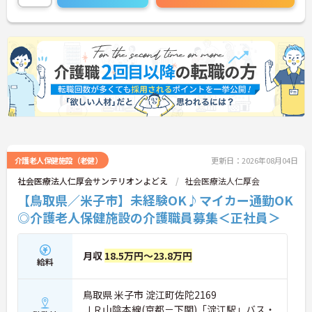
でご気軽にお問い合わせください。
介護老人保健施設（老健）
更新日：2026年08月04日
社会医療法人仁厚会サンテリオンよどえ
社会医療法人仁厚会
【鳥取県／米子市】未経験OK♪マイカー通勤OK
◎介護老人保健施設の介護職員募集＜正社員＞
月収
18.5万円～23.8万円
給料
鳥取県 米子市 淀江町佐陀2169
ＪＲ山陰本線(京都－下関)「淀江駅」バス・