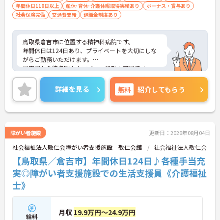
年間休日110日以上
産休･育休･介護休暇取得実績あり
ボーナス・賞与あり
社会保険完備
交通費支給
退職金制度あり
鳥取県倉吉市に位置する精神科病院です。
年間休日は124日あり、プライベートを大切にしな
がらご勤務いただけます。
最寄駅から徒歩圏内！マイカー通勤も可能です。
ご興味のある方には、面接対策ポイントなどさらに
詳細をお話いたしますので、お気軽にご相談くださ
詳細を見る
無料
紹介してもらう
い。
障がい者施設
更新日：2026年08月04日
社会福祉法人敬仁会障がい者支援施設 敬仁会館
社会福祉法人敬仁会
【鳥取県／倉吉市】年間休日124日♪各種手当充
実◎障がい者支援施設での生活支援員《介護福祉
士》
月収
19.9万円～24.9万円
給料