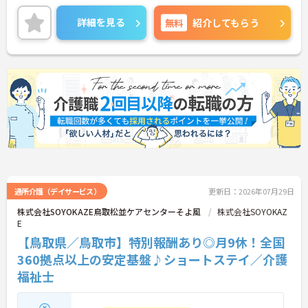
ーティング等を通じた職種を超えたチームワークが
根付いており、人間関係の不安なく安心して業務に
詳細を見る
無料
紹介してもらう
取り組める環境です。また、日々の頑張りやチーム
への貢献は、賞与とは別の「特別報酬」としてしっ
かりと評価・還元される独自の制度も大きな魅力と
なっています。介護福祉士の資格とこれまでの経験
を存分に活かせるだけでなく、勤務時間内での資格
取得支援制度を活用し、将来的にケアマネジャーや
センター長といった多彩なキャリアパスへの挑戦も
手厚くサポートされています。年間17日のリフレッ
シュ休暇や残業少なめの環境など、ワークライフバ
ランスを大切にしながら長期的なキャリア形成を目
指す方に、自信を持っておすすめできる求人です。
★おすすめPOINT★
【「目指すは世界一仲間を大切にする企業」を体現
通所介護（デイサービス）
更新日：2026年07月29日
する定着率の高さと安心のチームワーク】
株式会社SOYOKAZE鳥取松並ケアセンターそよ風
株式会社SOYOKAZ
・毎朝のミーティングで職種を超えた情報共有を徹
E
底しており、人間関係の不安なく業務に集中できま
【鳥取県／鳥取市】特別報酬あり◎月9休！全国
す。
・理念が現場の隅々にまで浸透しているからこそ平
360拠点以上の安定基盤♪ショートステイ／介護
均勤続年数は7.2年と長く、腰を据えて働ける環境で
福祉士
す。
【介護福祉士の経験を活かし、さらなる高みを目指