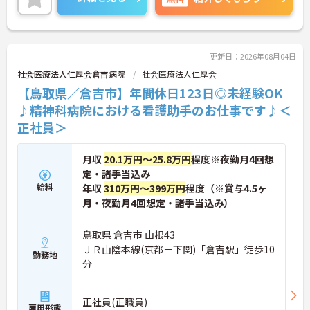
ます。年間休日は124日と多く、ワークライフバラ
ンスを重視した働き方も叶います。ご興味のある方
には、面接対策ポイントなど、さらに詳細をお話し
しますのでお気軽にご相談ください！
更新日：2026年08月04日
社会医療法人仁厚会倉吉病院
社会医療法人仁厚会
【鳥取県／倉吉市】年間休日123日◎未経験OK
♪精神科病院における看護助手のお仕事です♪＜
正社員＞
月収
20.1万円～25.8万円
程度※夜勤月4回想
定・諸手当込み
給料
年収
310万円～399万円
程度（※賞与4.5ヶ
月・夜勤月4回想定・諸手当込み）
鳥取県 倉吉市 山根43
ＪＲ山陰本線(京都－下関)「倉吉駅」徒歩10
勤務地
分
正社員(正職員)
雇用形態