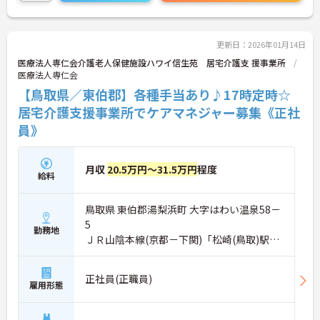
更新日：2026年01月14日
医療法人専仁会介護老人保健施設ハワイ信生苑 居宅介護支 援事業所
医療法人専仁会
【鳥取県／東伯郡】各種手当あり♪17時定時☆
居宅介護支援事業所でケアマネジャー募集《正社
員》
月収
20.5万円～31.5万円
程度
給料
鳥取県 東伯郡湯梨浜町 大字はわい温泉58－
5
勤務地
ＪＲ山陰本線(京都－下関)「松崎(鳥取)駅」
バス・車11分
正社員(正職員)
雇用形態