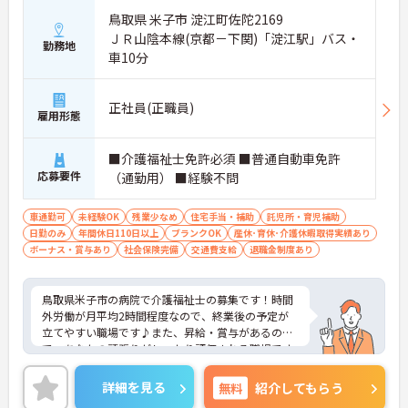
鳥取県 米子市 淀江町佐陀2169
ＪＲ山陰本線(京都－下関)「淀江駅」バス・
勤務地
車10分
正社員(正職員)
雇用形態
■介護福祉士免許必須 ■普通自動車免許
応募要件
（通勤用） ■経験不問
車通勤可
未経験OK
残業少なめ
住宅手当・補助
託児所・育児補助
日勤のみ
年間休日110日以上
ブランクOK
産休･育休･介護休暇取得実績あり
ボーナス・賞与あり
社会保険完備
交通費支給
退職金制度あり
鳥取県米子市の病院で介護福祉士の募集です！時間
外労働が月平均2時間程度なので、終業後の予定が
立てやすい職場です♪また、昇給・賞与があるの
で、あなたの頑張りがしっかり評価される職場です
◎ご興味のある方は、面接ポイントをお伝えします
ので、お気軽にご連絡ください。
詳細を見る
無料
紹介してもらう