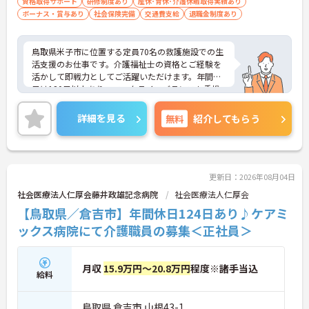
資格取得サポート
研修制度あり
産休･育休･介護休暇取得実績あり
ボーナス・賞与あり
社会保険完備
交通費支給
退職金制度あり
鳥取県米子市に位置する定員70名の救護施設での生
活支援のお仕事です。介護福祉士の資格とご経験を
活かして即戦力としてご活躍いただけます。年間休
日は120日以上あり、ワークライフバランスも重視
した働き方が叶います。住宅手当 、育成支援手当等
の各種手当も充実しております。賞与は4.8ヶ月分の
詳細を見る
無料
紹介してもらう
支給実績もありモチベーションにもつながります。
ご興味のある方には、面接対策ポイントなど、さら
に詳細をお話ししますのでお気軽にご相談くださ
い！
更新日：2026年08月04日
社会医療法人仁厚会藤井政雄記念病院
社会医療法人仁厚会
【鳥取県／倉吉市】年間休日124日あり♪ケアミ
ックス病院にて介護職員の募集＜正社員＞
月収
15.9万円～20.8万円
程度※諸手当込
給料
鳥取県 倉吉市 山根43-1