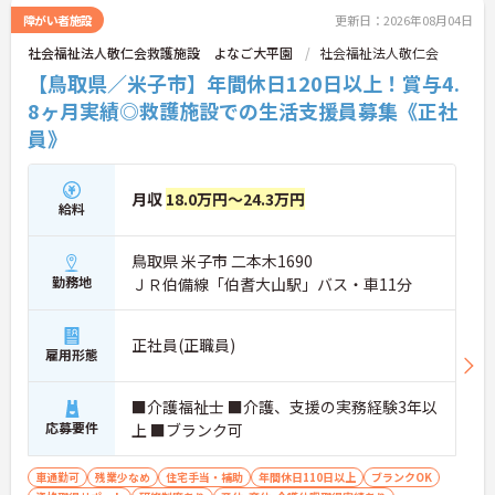
障がい者施設
更新日：2026年08月04日
社会福祉法人敬仁会救護施設 よなご大平園
社会福祉法人敬仁会
【鳥取県／米子市】年間休日120日以上！賞与4.
8ヶ月実績◎救護施設での生活支援員募集《正社
員》
月収
18.0万円～24.3万円
給料
鳥取県 米子市 二本木1690
勤務地
ＪＲ伯備線「伯耆大山駅」バス・車11分
正社員(正職員)
雇用形態
■介護福祉士 ■介護、支援の実務経験3年以
応募要件
上 ■ブランク可
車通勤可
残業少なめ
住宅手当・補助
年間休日110日以上
ブランクOK