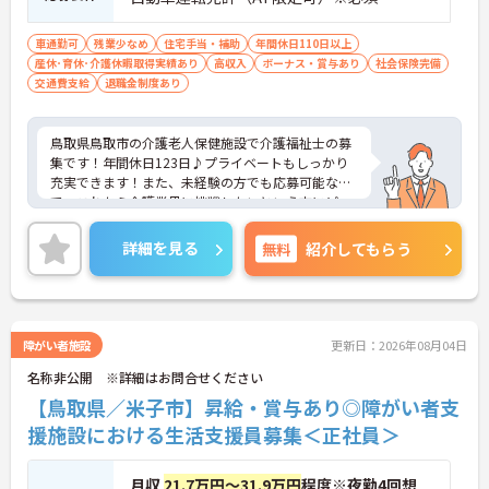
車通勤可
残業少なめ
住宅手当・補助
年間休日110日以上
産休･育休･介護休暇取得実績あり
高収入
ボーナス・賞与あり
社会保険完備
交通費支給
退職金制度あり
鳥取県鳥取市の介護老人保健施設で介護福祉士の募
集です！年間休日123日♪プライベートもしっかり
充実できます！また、未経験の方でも応募可能なの
で、これから介護業界に挑戦したいという方にピッ
タリの職場です◎ご興味のある方は、面接ポイント
をお伝えしますので、お気軽にご連絡ください。
詳細を見る
無料
紹介してもらう
障がい者施設
更新日：2026年08月04日
名称非公開 ※詳細はお問合せください
【鳥取県／米子市】昇給・賞与あり◎障がい者支
援施設における生活支援員募集＜正社員＞
月収
21.7万円～31.9万円
程度※夜勤4回想