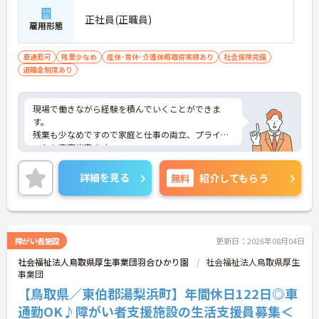
正社員(正職員)
雇用形態
車通勤可
残業少なめ
産休･育休･介護休暇取得実績あり
社会保険完備
退職金制度あり
現場で働きながら経験を積んでいくことができま
す。
残業も少なめですので家庭と仕事の両立、プライベ
ートも充実出来ます。
ご興味がある方には、面接対策ポイントなど、さら
に詳細をお話しいたしますのでお気軽にご相談くだ
詳細を見る
無料
紹介してもらう
さい。
障がい者施設
更新日：2026年08月04日
社会福祉法人鳥取県厚生事業団羽合ひかり園
社会福祉法人鳥取県厚生
事業団
【鳥取県／東伯郡湯梨浜町】年間休日122日◎車
通勤OK♪障がい者支援施設の生活支援員募集＜