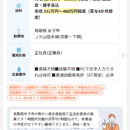
定・諸手当込
給料
年収
331万円～488万円
程度（賞与4か月想
定）
鳥取県 米子市
勤務地
ＪＲ山陰本線(京都－下関)
正社員(正職員)
雇用形態
■資格不問■経験不問 ■PCで文字入力でき
応募要件
れば尚可 ■普通自動車免許（AT限定）必須
車通勤可
未経験OK
残業少なめ
無資格OK
年間休日110日以上
資格取得サポート
研修制度あり
産休･育休･介護休暇取得実績あり
ボーナス・賞与あり
社会保険完備
交通費支給
鳥取県米子市の障がい者支援施設で生活支援員の募
集です！時間外労働が月平均7時間なので、終業後
の予定が立てやすい職場です♪また、昇給・賞与が
あるので、あなたの頑張りがしっかり評価される職