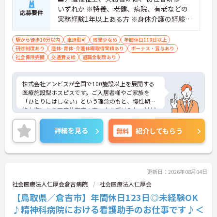
いずれか ※特養、老健、病院、有老などの
応募要件
実務経験1年以上ある方 ※身体介護の経験年
以上ある方、機械浴の使用の経験のある方
歓迎
駅から徒歩10分以内
車通勤可
残業少なめ
年間休日110日以上
研修制度あり
産休･育休･介護休暇取得実績あり
ボーナス・賞与あり
社会保険完備
交通費支給
退職金制度あり
株式会社アンビスが全国で100施設以上を展開する
医療施設型ホスピスです。ご入居者様やご家族を
「ひとりにはしない」という理念のもと、慢性期や
終末期にあり医療依存度の高い方を受け入れ、地域
医療を支える社会的意義の高い事業を推進していま
す。現場には看護師が24時間常駐しています。急変
詳細を見る
無料
紹介してもらう
時の対応や医療行為は看護師が担当するため、初任
者研修や実務者研修の方も食事介助や入浴介助など
の生活を支えるケアに専念できる環境です。多職種
で情報を共有し、一人で判断を抱え込まないチーム
連携の体制がしっかりと整っています。働き方の面
更新日：2026年08月04日
では、夜勤明けの翌日が原則として公休となるほ
社会医療法人仁厚会倉吉病院
社会医療法人仁厚会
か、月平均の残業時間も5時間から7時間程度とかな
【鳥取県／倉吉市】年間休日123日◎未経験OK
り少なめです。常勤スタッフの比率が90パーセント
を超えているため急な勤務変更が発生しにくく、あ
♪精神科病院における看護助手のお仕事です♪＜
らかじめ決められた訪問予定表に沿って規則正しく