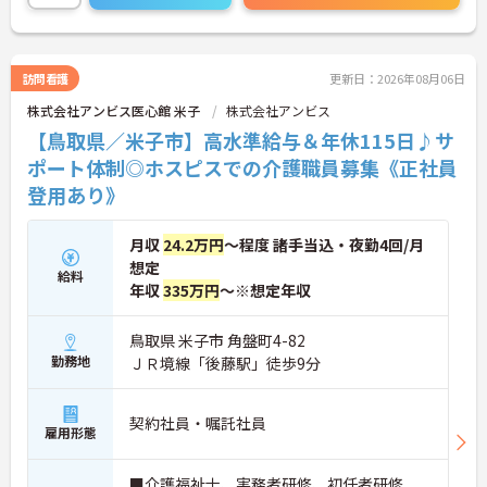
訪問看護
更新日：2026年08月06日
株式会社アンビス医心館 米子
株式会社アンビス
【鳥取県／米子市】高水準給与＆年休115日♪サ
ポート体制◎ホスピスでの介護職員募集《正社員
登用あり》
月収
24.2万円
～程度 諸手当込・夜勤4回/月
想定
給料
年収
335万円
～※想定年収
鳥取県 米子市 角盤町4-82
勤務地
ＪＲ境線「後藤駅」徒歩9分
契約社員・嘱託社員
雇用形態
■介護福祉士、実務者研修、初任者研修