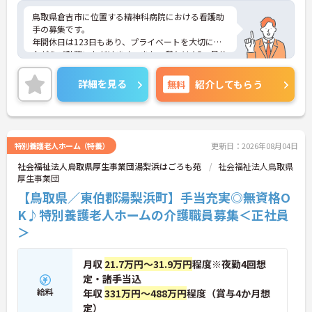
編成が組まれており、しっかりと休息を取りながら
鳥取県倉吉市に位置する精神科病院における看護助
長期的な就業が可能です
手の募集です。
＜評価制度でキャリアアップ＞
年間休日は123日もあり、プライベートを大切にし
・介護福祉士や初任者研修などの資格や実務経験、
ながらご勤務いただけます。また、賞与は4.5ヵ月分
夜勤回数がしっかりと給与に反映されるためモチベ
の支給実績があり、頑張りが目に見える形できちん
ーションを維持できます
と評価される職場です。
詳細を見る
無料
紹介してもらう
・年次を問わずリーダーや主任などのマネジメント
ご興味のある方には、面接対策ポイントなど、さら
職へ昇格する事例も多数あり、腰を据えて長期的な
に詳細をお話しいたしますのでお気軽にご相談くだ
キャリア形成が可能です
さい！
特別養護老人ホーム（特養）
更新日：2026年08月04日
社会福祉法人鳥取県厚生事業団湯梨浜はごろも苑
社会福祉法人鳥取県
厚生事業団
【鳥取県／東伯郡湯梨浜町】手当充実◎無資格O
K♪特別養護老人ホームの介護職員募集＜正社員
＞
月収
21.7万円～31.9万円
程度※夜勤4回想
定・諸手当込
給料
年収
331万円～488万円
程度（賞与4か月想
定）