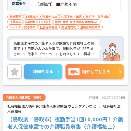
応募要件
（通勤用） ■経験不問
車通勤可
未経験OK
残業少なめ
住宅手当・補助
託児所・育児補助
日勤のみ
年間休日110日以上
産休･育休･介護休暇取得実績あり
ボーナス・賞与あり
社会保険完備
交通費支給
退職金制度あり
鳥取県米子市の介護老人保健施設で介護福祉士の募
集です！日勤のみのお仕事で、年間休日が122日あ
るので、仕事とプライベートを両立しやすい職場で
す♪また、未経験の方でも応募可能なので、これか
ら介護業界に挑戦したいという方にピッタリ◎利用
可能な事業所内保育所があるのもうれしいポイント
詳細を見る
無料
紹介してもらう
♪ご興味のある方は、面接ポイントをお伝えします
ので、お気軽にご連絡ください。
介護老人保健施設（老健）
更新日：2026年08月04日
社会福祉法人徳和会介護老人保健施設 ウェルケアいなば
社会福祉法
人徳和会
【鳥取県／鳥取市】夜勤手当1回10,000円！介護
老人保健施設での介護職員募集〈介護福祉士〉