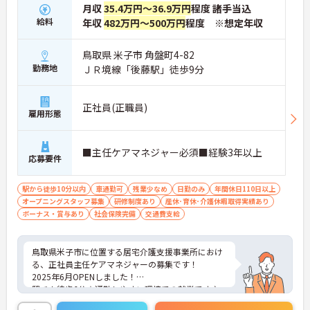
月収
35.4万円～36.9万円
程度 諸手当込
給料
年収
482万円～500万円
程度 ※想定年収
鳥取県 米子市 角盤町4-82
勤務地
ＪＲ境線「後藤駅」徒歩9分
正社員(正職員)
雇用形態
■主任ケアマネジャー必須■経験3年以上
応募要件
駅から徒歩10分以内
車通勤可
残業少なめ
日勤のみ
年間休日110日以上
オープニングスタッフ募集
研修制度あり
産休･育休･介護休暇取得実績あり
ボーナス・賞与あり
社会保険完備
交通費支給
鳥取県米子市に位置する居宅介護支援事業所におけ
る、正社員主任ケアマネジャーの募集です！
2025年6月OPENしました！
駅チカ徒歩6分☆通勤しやすい環境での就業です♪
ご興味ある方には、面接対策ポイントなど、さらに