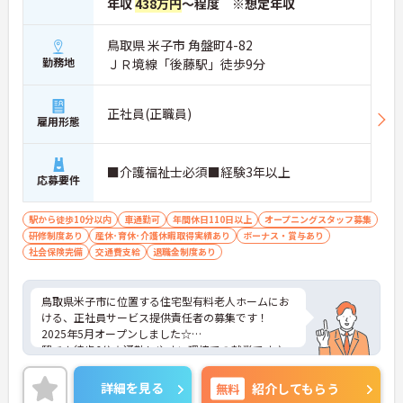
年収
438万円
～程度 ※想定年収
鳥取県 米子市 角盤町4-82
勤務地
ＪＲ境線「後藤駅」徒歩9分
正社員(正職員)
雇用形態
■介護福祉士必須■経験3年以上
応募要件
駅から徒歩10分以内
車通勤可
年間休日110日以上
オープニングスタッフ募集
研修制度あり
産休･育休･介護休暇取得実績あり
ボーナス・賞与あり
社会保険完備
交通費支給
退職金制度あり
鳥取県米子市に位置する住宅型有料老人ホームにお
ける、正社員サービス提供責任者の募集です！
2025年5月オープンしました☆
駅チカ徒歩6分☆通勤しやすい環境での就業です♪
ご興味ある方には、面接対策ポイントなど、さらに
詳細をお話しいたしますのでお気軽にご相談くださ
詳細を見る
無料
紹介してもらう
い。