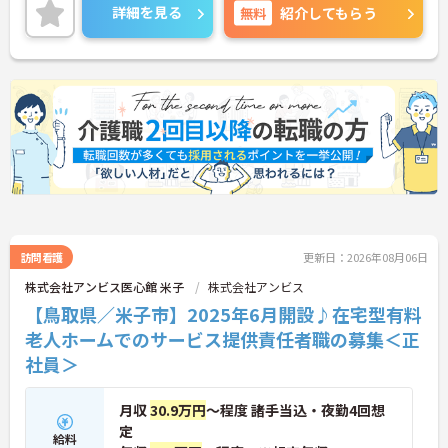
詳細をお話しいたしますのでお気軽にご相談くださ
詳細を見る
無料
紹介してもらう
い。
訪問看護
更新日：2026年08月06日
株式会社アンビス医心館 米子
株式会社アンビス
【鳥取県／米子市】2025年6月開設♪在宅型有料
老人ホームでのサービス提供責任者職の募集＜正
社員＞
月収
30.9万円
～程度 諸手当込・夜勤4回想
定
給料