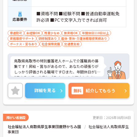
■資格不問 ■経験不問 ■普通自動車運転免
応募要件
許必須 ■PCで文字入力できれば尚可
車通勤可
未経験OK
残業少なめ
無資格OK
年間休日110日以上
資格取得サポート
研修制度あり
産休･育休･介護休暇取得実績あり
ボーナス・賞与あり
社会保険完備
交通費支給
鳥取県鳥取市の特別養護老人ホームで介護職員の募
集です！昇給・賞与があるので、あなたの頑張りが
しっかり評価される職場です◎また、年間休日が12
2日あるので、仕事とプライベートを両立しやすい
職場です♪ご興味のある方は、面接ポイントをお伝
えしますので、お気軽にご連絡ください。
詳細を見る
無料
紹介してもらう
障がい者施設
更新日：2026年08月04日
社会福祉法人鳥取県厚生事業団鹿野かちみ園
社会福祉法人鳥取県厚生
事業団