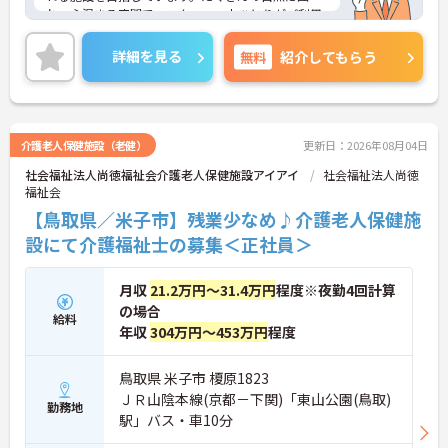
れ、心温まる空間で、スタッフ一人ひとりがご利用
者さまに最適なサービスを提供するため、懸命にサ
ポートいたします。また、ご家族にも安心していた
詳細を見る
無料
紹介してもらう
だける機能的な施設・設備で家庭復帰へ向けた支援
をお届けします。ご興味のある方には、面接対策ポ
イントなど、さらに詳細をお話しいたしますのでお
気軽にご相談ください！
介護老人保健施設（老健）
更新日：2026年08月04日
社会福祉法人尚徳福祉会介護老人保健施設アイアイ
社会福祉法人尚徳
福祉会
【鳥取県／米子市】残業少なめ♪介護老人保健施
設にて介護福祉士の募集＜正社員＞
月収
21.2万円～31.4万円
程度※夜勤4回計算
の場合
給料
年収
304万円～453万円
程度
鳥取県 米子市 榎原1823
ＪＲ山陰本線(京都－下関)「東山公園(鳥取)
勤務地
駅」バス・車10分