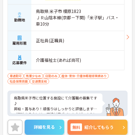
鳥取県 米子市 榎原1823
ＪＲ山陰本線(京都－下関)「米子駅」バス・
勤務地
車10分
正社員(正職員)
雇用形態
介護福祉士(あれば尚可)
応募要件
車通勤可
残業少なめ
日勤のみ
産休･育休･介護休暇取得実績あり
社会保険完備
交通費支給
鳥取県米子市に位置する施設にて介護職の募集です
♪
昇給・賞与あり！頑張りはしっかりと評価します◎
ご興味ある方には、面接対策ポイントなど、さらに
詳細をお話しいたしますのでお気軽にご相談くださ
い！
詳細を見る
無料
紹介してもらう