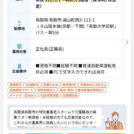
定）
鳥取県 鳥取市 湖山町西3-113-1
ＪＲ山陰本線(京都－下関)「鳥取大学前駅」
勤務地
バス・車5分
正社員(正職員)
雇用形態
■資格不問■経験不問 ■普通自動車運転免
応募要件
許必須 ■PCで文字入力できれば尚可
車通勤可
未経験OK
残業少なめ
無資格OK
年間休日110日以上
資格取得サポート
研修制度あり
産休･育休･介護休暇取得実績あり
ボーナス・賞与あり
社会保険完備
交通費支給
鳥取県鳥取市の特別養護老人ホームで介護職員の募
集です！無資格・未経験の方でも応募可能なので、
これから介護業界に挑戦したいという方にピッタリ
の職場です◎また、駐車場付きでマイカー通勤が可
能なのもうれしいポイント♪ご興味のある方は、面