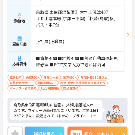
鳥取県 東伯郡湯梨浜町 大字上浅津407
ＪＲ山陰本線(京都－下関)「松崎(鳥取)駅」
勤務地
バス・車7分
正社員(正職員)
雇用形態
■資格不問 ■経験不問 ■普通自動車運転免
応募要件
許必須 ■PCで文字入力できれば尚可
車通勤可
未経験OK
残業少なめ
無資格OK
年間休日110日以上
資格取得サポート
研修制度あり
産休･育休･介護休暇取得実績あり
ボーナス・賞与あり
社会保険完備
交通費支給
鳥取県東伯郡湯梨浜町に位置する特別養護老人ホー
ムです。マイカー通勤可能でございます。年間休日1
22日と多めに設定されているため、プライベートを
大切にしたい方におすすめの求人です。
昇給や賞与制度があり頑張りが評価されてしっかり
と職員に還元されます。ご興味のある方には、面接
詳細を見る
無料
紹介してもらう