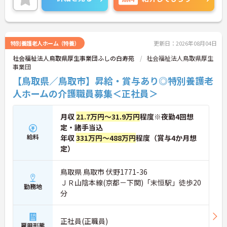
対策ポイントなど、さらに詳細をお話しいたします
のでお気軽にご相談ください！
特別養護老人ホーム（特養）
更新日：2026年08月04日
社会福祉法人鳥取県厚生事業団ふしの白寿苑
社会福祉法人鳥取県厚生
事業団
【鳥取県／鳥取市】昇給・賞与あり◎特別養護老
人ホームの介護職員募集＜正社員＞
月収
21.7万円～31.9万円
程度※夜勤4回想
定・諸手当込
給料
年収
331万円～488万円
程度（賞与4か月想
定）
鳥取県 鳥取市 伏野1771-36
ＪＲ山陰本線(京都－下関)「末恒駅」徒歩20
勤務地
分
正社員(正職員)
雇用形態