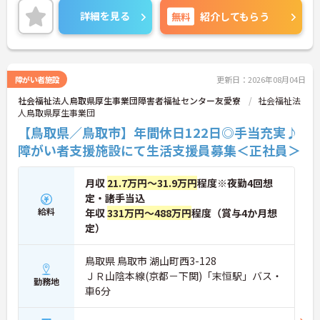
接ポイントをお伝えしますので、お気軽にご連絡く
詳細を見る
無料
紹介してもらう
ださい。
障がい者施設
更新日：2026年08月04日
社会福祉法人鳥取県厚生事業団障害者福祉センター友愛寮
社会福祉法
人鳥取県厚生事業団
【鳥取県／鳥取市】年間休日122日◎手当充実♪
障がい者支援施設にて生活支援員募集＜正社員＞
月収
21.7万円～31.9万円
程度※夜勤4回想
定・諸手当込
給料
年収
331万円～488万円
程度（賞与4か月想
定）
鳥取県 鳥取市 湖山町西3-128
ＪＲ山陰本線(京都－下関)「末恒駅」バス・
勤務地
車6分