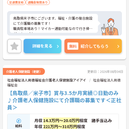
交通費支給
退職金制度あり
鳥取県米子市にございます、福祉・介護の複合施設
にて介護職の募集です！
職員駐車場あり！マイカー通勤可能なので行き帰り
がスムーズ♪
育児休暇制度がありますので、ライフステージに応
じて長くお仕事を続けていくことができます◎
詳細を見る
無料
紹介してもらう
ご興味のある方は、マイナビ介護職までお問い合わ
せください。
介護老人保健施設（老健）
更新日：2026年08月04日
社会福祉法人尚徳福祉会介護老人保健施設アイアイ
社会福祉法人尚徳
福祉会
【鳥取県／米子市】賞与3.5か月実績◎日勤のみ
♪介護老人保健施設にて介護職の募集です＜正社
員＞
月収
14.3万円～20.0万円
程度 諸手当込み
給料
年収
221万円～310万円
程度