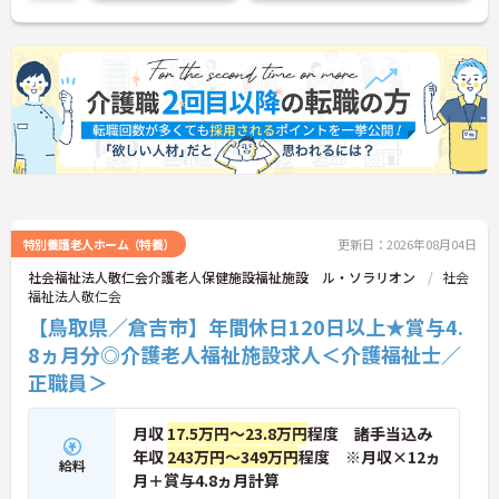
特別養護老人ホーム（特養）
更新日：2026年08月04日
社会福祉法人敬仁会介護老人保健施設福祉施設 ル・ソラリオン
社会
福祉法人敬仁会
【鳥取県／倉吉市】年間休日120日以上★賞与4.
8ヵ月分◎介護老人福祉施設求人＜介護福祉士／
正職員＞
月収
17.5万円～23.8万円
程度 諸手当込み
年収
243万円～349万円
程度 ※月収×12ヵ
給料
月＋賞与4.8ヵ月計算