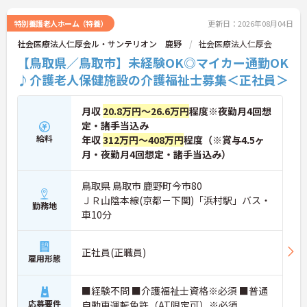
ご興味ある方には、面接対策ポイントなど、さらに
特別養護老人ホーム（特養）
更新日：2026年08月04日
詳細をお話しいたしますのでお気軽にご相談くださ
社会医療法人仁厚会ル・サンテリオン 鹿野
社会医療法人仁厚会
い。
【鳥取県／鳥取市】未経験OK◎マイカー通勤OK
♪介護老人保健施設の介護福祉士募集＜正社員＞
月収
20.8万円～26.6万円
程度※夜勤月4回想
定・諸手当込み
給料
年収
312万円～408万円
程度（※賞与4.5ヶ
月・夜勤月4回想定・諸手当込み）
鳥取県 鳥取市 鹿野町今市80
ＪＲ山陰本線(京都－下関)「浜村駅」バス・
勤務地
車10分
正社員(正職員)
雇用形態
■経験不問 ■介護福祉士資格※必須 ■普通
応募要件
自動車運転免許（AT限定可）※必須