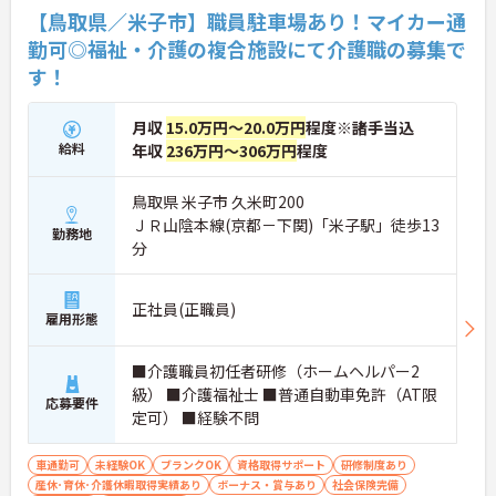
【鳥取県／米子市】職員駐車場あり！マイカー通
勤可◎福祉・介護の複合施設にて介護職の募集で
す！
月収
15.0万円～20.0万円
程度※諸手当込
給料
年収
236万円～306万円
程度
鳥取県 米子市 久米町200
ＪＲ山陰本線(京都－下関)「米子駅」徒歩13
勤務地
分
正社員(正職員)
雇用形態
■介護職員初任者研修（ホームヘルパー2
級） ■介護福祉士 ■普通自動車免許（AT限
応募要件
定可） ■経験不問
車通勤可
未経験OK
ブランクOK
資格取得サポート
研修制度あり
産休･育休･介護休暇取得実績あり
ボーナス・賞与あり
社会保険完備