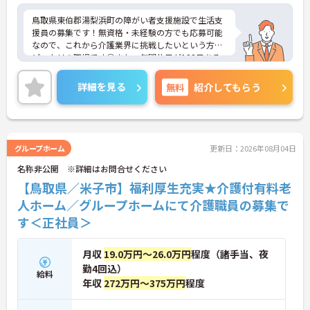
鳥取県東伯郡湯梨浜町の障がい者支援施設で生活支
援員の募集です！無資格・未経験の方でも応募可能
なので、これから介護業界に挑戦したいという方に
ピッタリの職場です◎また、年間休日が122日ある
ので、仕事とプライベートを両立しやすい職場です
♪ご興味のある方は、面接ポイントをお伝えします
詳細を見る
無料
紹介してもらう
ので、お気軽にご連絡ください。
グループホーム
更新日：2026年08月04日
名称非公開 ※詳細はお問合せください
【鳥取県／米子市】福利厚生充実★介護付有料老
人ホーム／グループホームにて介護職員の募集で
す＜正社員＞
月収
19.0万円～26.0万円
程度（諸手当、夜
勤4回込）
給料
年収
272万円～375万円
程度