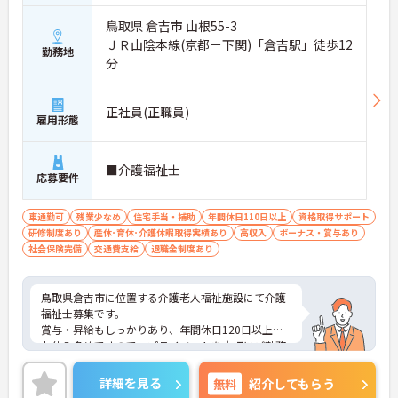
鳥取県 倉吉市 山根55-3
ＪＲ山陰本線(京都－下関)「倉吉駅」徒歩12
勤務地
分
正社員(正職員)
雇用形態
■介護福祉士
応募要件
車通勤可
残業少なめ
住宅手当・補助
年間休日110日以上
資格取得サポート
研修制度あり
産休･育休･介護休暇取得実績あり
高収入
ボーナス・賞与あり
社会保険完備
交通費支給
退職金制度あり
鳥取県倉吉市に位置する介護老人福祉施設にて介護
福祉士募集です。
賞与・昇給もしっかりあり、年間休日120日以上で
お休み多めですので、プライベートを大切にご勤務
いただけます。
ご興味ある方には、面接対策ポイントなど、さらに
詳細を見る
無料
紹介してもらう
詳細をお話しいたしますのでお気軽にご相談くださ