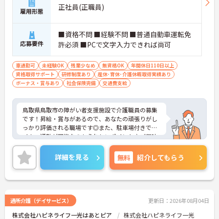
正社員(正職員)
雇用形態
■資格不問 ■経験不問 ■普通自動車運転免
応募要件
許必須 ■PCで文字入力できれば尚可
車通勤可
未経験OK
残業少なめ
無資格OK
年間休日110日以上
資格取得サポート
研修制度あり
産休･育休･介護休暇取得実績あり
ボーナス・賞与あり
社会保険完備
交通費支給
鳥取県鳥取市の障がい者支援施設で介護職員の募集
です！昇給・賞与があるので、あなたの頑張りがし
っかり評価される職場です◎また、駐車場付きでマ
イカー通勤が可能なのもうれしいポイント♪ご興味
のある方は、面接ポイントをお伝えしますので、お
気軽にご連絡ください。
詳細を見る
無料
紹介してもらう
通所介護（デイサービス）
更新日：2026年08月04日
株式会社ハピネライフ一光はあとピア
株式会社ハピネライフ一光