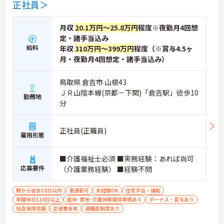
正社員＞
働けます。入職後は現場スタッフによるお一人おひ
とりに合わせた個別のOJT研修が実施されます。eラ
ーニングも導入されており、多職種と連携しながら
月収
20.1万円～25.8万円
程度※夜勤月4回想
専門性を着実に深めていける環境が用意されていま
定・諸手当込み
す。
給料
年収
310万円～399万円
程度（※賞与4.5ヶ
月・夜勤月4回想定・諸手当込み）
★おすすめPOINT★
＜個別ＯＪＴとチーム連携で着実に成長！＞
・入職後はお一人おひとりの習熟度に合わせた個別
鳥取県 倉吉市 山根43
のＯＪＴ研修を実施し、ｅラーニングを用いた学習
ＪＲ山陰本線(京都－下関)「倉吉駅」徒歩10
の機会も提供されます
勤務地
分
・施設内には看護師が24時間常駐しており、急変時
の対応や専門的な医療処置は看護師が担当するため
負担が減ります
正社員(正職員)
・介護スタッフと看護スタッフの比率が1対1で相談
雇用形態
しやすく、初任者研修や実務者研修からでも着実に
専門性を高められます
■介護福祉士必須 ■実務経験：あれば尚可
＜残業月7時間以下で身体の負担を軽減！＞
応募要件
・常勤で働くスタッフの比率が90パーセント以上と
（介護業務経験） ■経験不問
高く、急なシフト変更や無理な長時間勤務が発生し
にくい人員体制です
駅から徒歩10分以内
車通勤可
未経験OK
住宅手当・補助
・訪問スケジュールに沿って施設内でのケアを行う
年間休日110日以上
産休･育休･介護休暇取得実績あり
ボーナス・賞与あり
ため、月平均の残業時間は5時間から7時間程度とか
社会保険完備
交通費支給
退職金制度あり
なり少なめに抑えられます
・夜勤明けの翌日は原則としてお休みとなるシフト