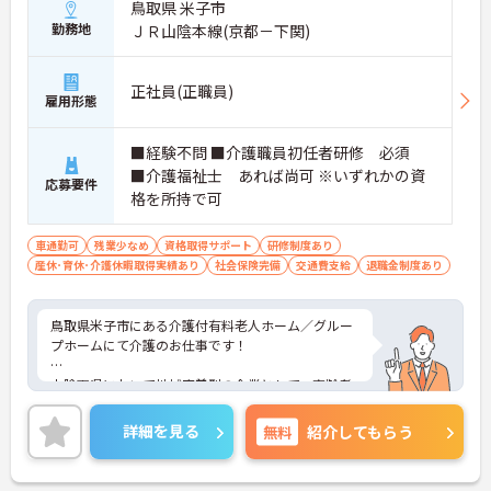
鳥取県 米子市
勤務地
ＪＲ山陰本線(京都－下関)
正社員(正職員)
雇用形態
■経験不問 ■介護職員初任者研修 必須
■介護福祉士 あれば尚可 ※いずれかの資
応募要件
格を所持で可
車通勤可
残業少なめ
資格取得サポート
研修制度あり
産休･育休･介護休暇取得実績あり
社会保険完備
交通費支給
退職金制度あり
鳥取県米子市にある介護付有料老人ホーム／グルー
プホームにて介護のお仕事です！
山陰両県において地域密着型の企業として、高齢者
が住み慣れた地域で安心して健やかに生活していた
だけるようお手伝いすると供にご家族の介護負担の
詳細を見る
無料
紹介してもらう
軽減を希求する法人様です。
資格取得支援制度など福利厚生も充実★