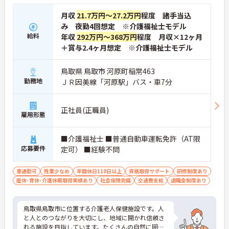
月収
21.7万円～27.2万円
程度 諸手当込
み 夜勤4回想定 ※介護福祉士モデル
給料
年収
292万円～368万円
程度 月収×12ヶ月
＋賞与2.4ヶ月想定 ※介護福祉士モデル
鳥取県 鳥取市 河原町稲常463
勤務地
ＪＲ因美線「河原駅」バス・車7分
正社員(正職員)
雇用形態
■介護福祉士 ■普通自動車運転免許（AT限
応募要件
定可） ■経験不問
車通勤可
残業少なめ
年間休日110日以上
資格取得サポート
研修制度あり
産休･育休･介護休暇取得実績あり
社会保険完備
交通費支給
退職金制度あり
鳥取県鳥取市に位置する介護老人保健施設です。人
と人とのつながりを大切にし、地域に開かれ信頼さ
れる施設を目指しています。たくさんの自然に囲ま