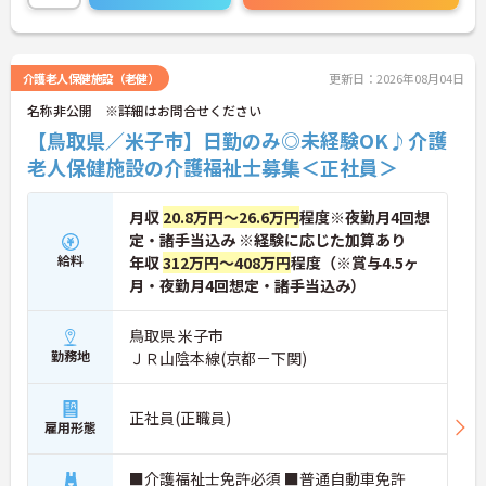
い！
介護老人保健施設（老健）
更新日：2026年08月04日
名称非公開 ※詳細はお問合せください
【鳥取県／米子市】日勤のみ◎未経験OK♪介護
老人保健施設の介護福祉士募集＜正社員＞
月収
20.8万円～26.6万円
程度※夜勤月4回想
定・諸手当込み ※経験に応じた加算あり
給料
年収
312万円～408万円
程度（※賞与4.5ヶ
月・夜勤月4回想定・諸手当込み）
鳥取県 米子市
勤務地
ＪＲ山陰本線(京都－下関)
正社員(正職員)
雇用形態
■介護福祉士免許必須 ■普通自動車免許