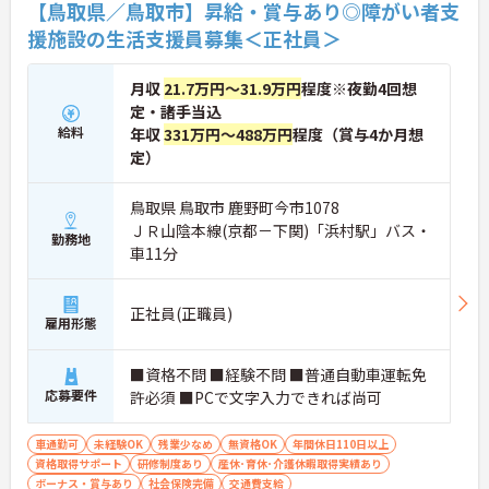
【鳥取県／鳥取市】昇給・賞与あり◎障がい者支
援施設の生活支援員募集＜正社員＞
月収
21.7万円～31.9万円
程度※夜勤4回想
定・諸手当込
給料
年収
331万円～488万円
程度（賞与4か月想
定）
鳥取県 鳥取市 鹿野町今市1078
ＪＲ山陰本線(京都－下関)「浜村駅」バス・
勤務地
車11分
正社員(正職員)
雇用形態
■資格不問 ■経験不問 ■普通自動車運転免
応募要件
許必須 ■PCで文字入力できれば尚可
車通勤可
未経験OK
残業少なめ
無資格OK
年間休日110日以上
資格取得サポート
研修制度あり
産休･育休･介護休暇取得実績あり
ボーナス・賞与あり
社会保険完備
交通費支給