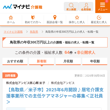
0
0
求人検索
会員登録
メニュー
ホーム
初めての方へ
面談会場一覧
保存した求人
最近見た求人
マイナビ介護職
鳥取県
鳥取県の年収300万円以上の求人・転職一覧
鳥取県の年収300万円以上
の介護職・福祉の求人・転職一覧
64
この条件の介護・福祉求人数
非公開求人
件 ＋
おすすめ順
新着順
月収順
年収順
訪問看護
更新日：2026年08月06日
株式会社アンビス医心館 米子
株式会社アンビス
【鳥取県／米子市】2025年6月開設♪居宅介護支
援事業所での主任ケアマネジャーの募集＜正社員
＞