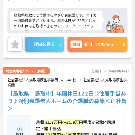
鳥取県鳥取市に位置する障がい者施設です。マイカ
ー通勤可能でございます。年間休日が122日としっ
かりお休みを取得できるので、ワークライフバラン
スを大切にしたい方におすすめです。
残業は月平均7時間ですので、勤務終了後の予定も
立てやすいです。
詳細を見る
無料
紹介してもらう
ご興味のある方には、面接対策ポイントなど、さら
に詳細をお話しいたしますのでお気軽にご相談くだ
さい！
特別養護老人ホーム（特養）
更新日：2026年08月04日
社会福祉法人鳥取県厚生事業団いこいの杜
社会福祉法人鳥取県厚生事
業団
【鳥取県／鳥取市】年間休日122日◎住居手当あ
り♪特別養護老人ホームの介護職の募集＜正社員
＞
月収
21.7万円～31.9万円
程度※夜勤4回想
定・諸手当込
給料
年収
331万円～488万円
程度（賞与4か月想