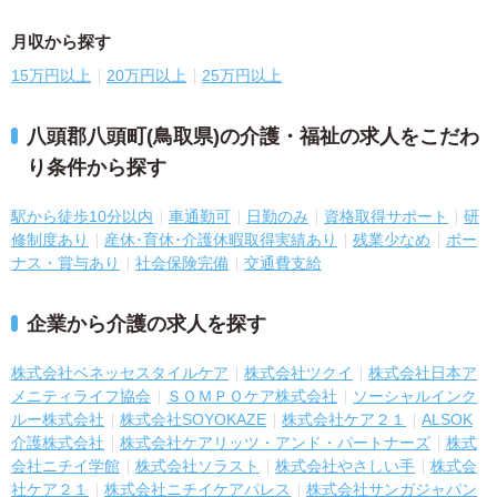
月収から探す
15万円以上
20万円以上
25万円以上
八頭郡八頭町(鳥取県)の介護・福祉の求人をこだわ
り条件から探す
駅から徒歩10分以内
車通勤可
日勤のみ
資格取得サポート
研
修制度あり
産休･育休･介護休暇取得実績あり
残業少なめ
ボー
ナス・賞与あり
社会保険完備
交通費支給
企業から介護の求人を探す
株式会社ベネッセスタイルケア
株式会社ツクイ
株式会社日本ア
メニティライフ協会
ＳＯＭＰＯケア株式会社
ソーシャルインク
ルー株式会社
株式会社SOYOKAZE
株式会社ケア２１
ALSOK
介護株式会社
株式会社ケアリッツ・アンド・パートナーズ
株式
会社ニチイ学館
株式会社ソラスト
株式会社やさしい手
株式会
社ケア２１
株式会社ニチイケアパレス
株式会社サンガジャパン