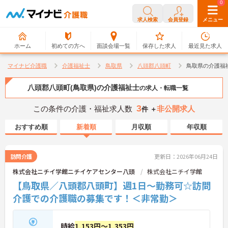
0
0
求人検索
会員登録
メニュー
ホーム
初めての方へ
面談会場一覧
保存した求人
最近見た求人
マイナビ介護職
介護福祉士
鳥取県
八頭郡八頭町
鳥取県の介護福
八頭郡八頭町(鳥取県)の介護福祉士
の求人・転職一覧
3
この条件の介護・福祉求人数
非公開求人
件 ＋
おすすめ順
新着順
月収順
年収順
訪問介護
更新日：2026年06月24日
株式会社ニチイ学館ニチイケアセンター八頭
株式会社ニチイ学館
【鳥取県／八頭郡八頭町】週1日～勤務可☆訪問
介護での介護職の募集です！＜非常勤＞
時給
1,153円～1,353円