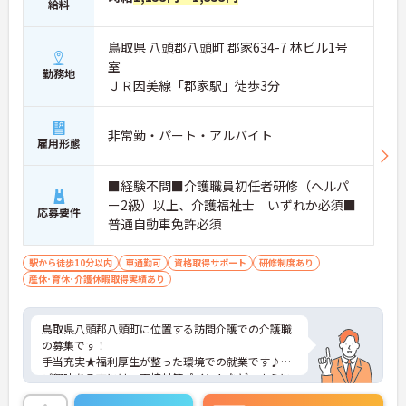
給料
鳥取県 八頭郡八頭町 郡家634-7 林ビル1号
室
勤務地
ＪＲ因美線「郡家駅」徒歩3分
非常勤・パート・アルバイト
雇用形態
■経験不問■介護職員初任者研修（ヘルパ
ー2級）以上、介護福祉士 いずれか必須■
応募要件
普通自動車免許必須
駅から徒歩10分以内
車通勤可
資格取得サポート
研修制度あり
産休･育休･介護休暇取得実績あり
鳥取県八頭郡八頭町に位置する訪問介護での介護職
の募集です！
手当充実★福利厚生が整った環境での就業です♪
ご興味ある方には、面接対策ポイントなど、さらに
詳細をお話しいたしますのでお気軽にご相談くださ