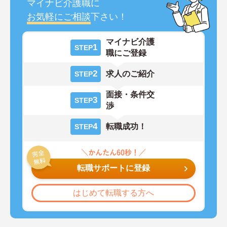
マイナビ介護職に
お気軽にご相談
下さい！
マイナビ介護
1
STEP
職にご登録
2
求人のご紹介
STEP
面接・条件交
3
STEP
渉
4
転職成功！
STEP
転職サポートに登録
はじめて転職する方へ