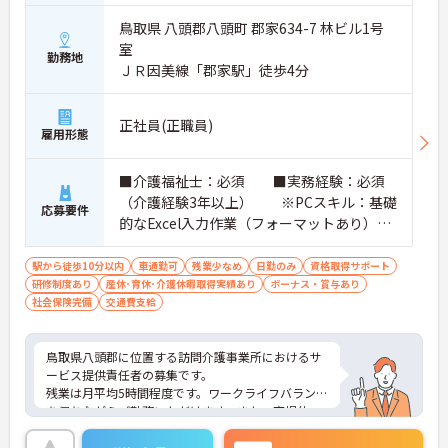
鳥取県 八頭郡八頭町 郡家634-7 林ビル1号
室
勤務地
ＪＲ因美線「郡家駅」徒歩4分
正社員(正職員)
雇用形態
■介護福祉士：必須 ■実務経験：必須
（介護経験3年以上） ※PCスキル：基礎
応募要件
的なExcel入力作業（フォーマットあり）
■普通自動車運転免許：必須
駅から徒歩10分以内
車通勤可
残業少なめ
日勤のみ
資格取得サポート
研修制度あり
産休･育休･介護休暇取得実績あり
ボーナス・賞与あり
社会保険完備
交通費支給
鳥取県八頭郡に位置する訪問介護事業所におけるサ
ービス提供責任者の募集です。
残業は月平均5時間程度です。ワークライフバランス
を保ちながらご勤務いただけます。また、育児休
業・介護休業・看護休暇の取得実績があり、ライフ
ステージが変化しても働ける職場環境です。