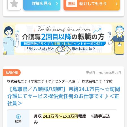
い。
詳細を見る
無料
紹介してもらう
訪問介護
更新日：2026年06月24日
株式会社ニチイ学館ニチイケアセンター八頭
株式会社ニチイ学館
【鳥取県／八頭郡八頭町】月給24.1万円～☆訪問
介護にてサービス提供責任者のお仕事です♪＜正
社員＞
月収
24.1万円～25.3万円
程度 ※諸手当込
給料
み