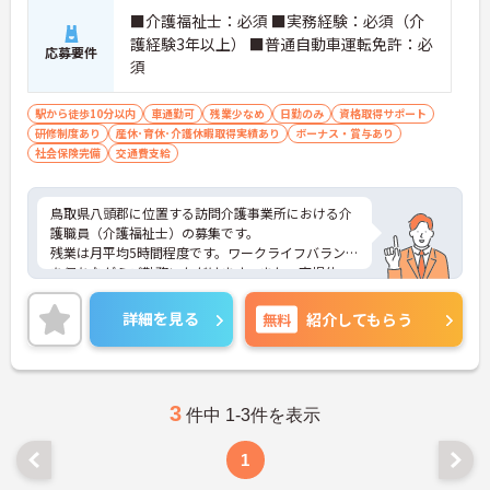
■介護福祉士：必須 ■実務経験：必須（介
護経験3年以上） ■普通自動車運転免許：必
応募要件
須
駅から徒歩10分以内
車通勤可
残業少なめ
日勤のみ
資格取得サポート
研修制度あり
産休･育休･介護休暇取得実績あり
ボーナス・賞与あり
社会保険完備
交通費支給
鳥取県八頭郡に位置する訪問介護事業所における介
護職員（介護福祉士）の募集です。
残業は月平均5時間程度です。ワークライフバランス
を保ちながらご勤務いただけます。また、育児休
業・介護休業・看護休暇の取得実績があり、ライフ
ステージが変化しても働ける職場環境です。
詳細を見る
無料
紹介してもらう
ご興味のある方には、面接対策ポイントなど、さら
に詳細をご案内しますのでお気軽にご相談くださ
い！
3
件中 1-3件を表示
1