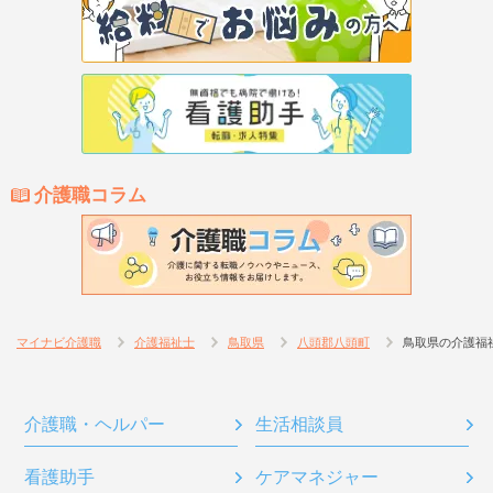
介護職コラム
マイナビ介護職
介護福祉士
鳥取県
八頭郡八頭町
鳥取県の介護福
介護職・ヘルパー
生活相談員
看護助手
ケアマネジャー