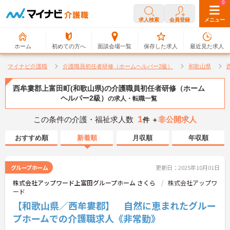
0
0
求人検索
会員登録
メニュー
ホーム
初めての方へ
面談会場一覧
保存した求人
最近見た求人
マイナビ介護職
介護職員初任者研修（ホームヘルパー2級）
和歌山県
西牟婁郡上富田町(和歌山県)の介護職員初任者研修（ホーム
ヘルパー2級）
の求人・転職一覧
1
この条件の介護・福祉求人数
非公開求人
件 ＋
おすすめ順
新着順
月収順
年収順
グループホーム
更新日：2025年10月01日
株式会社アップワード上富田グループホーム さくら
株式会社アップワ
ード
【和歌山県／西牟婁郡】 自然に恵まれたグルー
プホームでの介護職求人《非常勤》