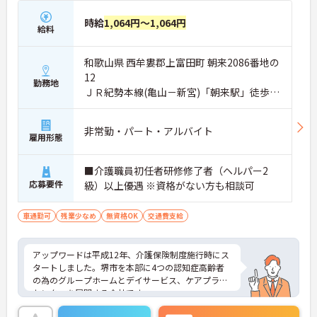
時給
1,064円～1,064円
給料
和歌山県 西牟婁郡上富田町 朝来2086番地の
12
勤務地
ＪＲ紀勢本線(亀山－新宮)「朝来駅」徒歩19
分
非常勤・パート・アルバイト
雇用形態
■介護職員初任者研修修了者（ヘルパー2
応募要件
級）以上優遇 ※資格がない方も相談可
車通勤可
残業少なめ
無資格OK
交通費支給
アップワードは平成12年、介護保険制度施行時にス
タートしました。堺市を本部に4つの認知症高齢者
の為のグループホームとデイサービス、ケアプラン
センターを展開する会社です。
高齢者グループホームにおける入居者の介護業務全