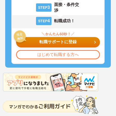
面接・条件交
3
STEP
渉
4
転職成功！
STEP
転職サポートに登録
はじめて転職する方へ