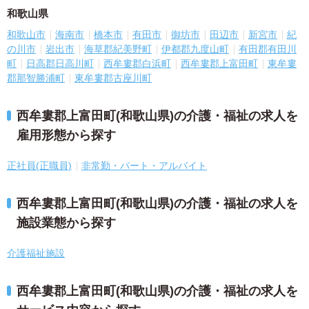
和歌山県
和歌山市
海南市
橋本市
有田市
御坊市
田辺市
新宮市
紀
の川市
岩出市
海草郡紀美野町
伊都郡九度山町
有田郡有田川
町
日高郡日高川町
西牟婁郡白浜町
西牟婁郡上富田町
東牟婁
郡那智勝浦町
東牟婁郡古座川町
西牟婁郡上富田町(和歌山県)の介護・福祉の求人を
雇用形態から探す
正社員(正職員)
非常勤・パート・アルバイト
西牟婁郡上富田町(和歌山県)の介護・福祉の求人を
施設業態から探す
介護福祉施設
西牟婁郡上富田町(和歌山県)の介護・福祉の求人を