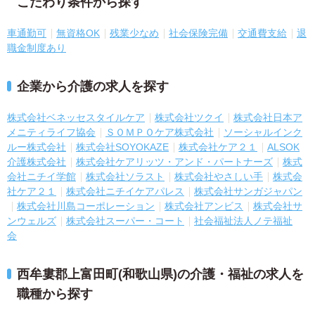
こだわり条件から探す
車通勤可
無資格OK
残業少なめ
社会保険完備
交通費支給
退
職金制度あり
企業から介護の求人を探す
株式会社ベネッセスタイルケア
株式会社ツクイ
株式会社日本ア
メニティライフ協会
ＳＯＭＰＯケア株式会社
ソーシャルインク
ルー株式会社
株式会社SOYOKAZE
株式会社ケア２１
ALSOK
介護株式会社
株式会社ケアリッツ・アンド・パートナーズ
株式
会社ニチイ学館
株式会社ソラスト
株式会社やさしい手
株式会
社ケア２１
株式会社ニチイケアパレス
株式会社サンガジャパン
株式会社川島コーポレーション
株式会社アンビス
株式会社サ
ンウェルズ
株式会社スーパー・コート
社会福祉法人ノテ福祉
会
西牟婁郡上富田町(和歌山県)の介護・福祉の求人を
職種から探す