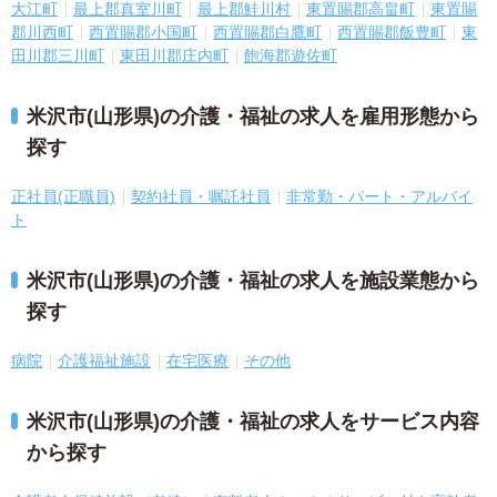
大江町
最上郡真室川町
最上郡鮭川村
東置賜郡高畠町
東置賜
郡川西町
西置賜郡小国町
西置賜郡白鷹町
西置賜郡飯豊町
東
田川郡三川町
東田川郡庄内町
飽海郡遊佐町
米沢市(山形県)の介護・福祉の求人を雇用形態から
探す
正社員(正職員)
契約社員・嘱託社員
非常勤・パート・アルバイ
ト
米沢市(山形県)の介護・福祉の求人を施設業態から
探す
病院
介護福祉施設
在宅医療
その他
米沢市(山形県)の介護・福祉の求人をサービス内容
から探す