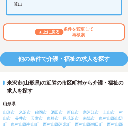
算出
条件を変更して
▲上に戻る
再検索
他の条件で介護・福祉の求人を探す
米沢市(山形県)の近隣の市区町村から介護・福祉の
求人を探す
山形県
山形市
米沢市
鶴岡市
酒田市
新庄市
寒河江市
上山市
村
山市
長井市
天童市
東根市
尾花沢市
南陽市
東村山郡山辺
町
東村山郡中山町
西村山郡河北町
西村山郡朝日町
西村山郡