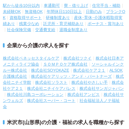
駅から徒歩10分以内
車通勤可
寮・借り上げ
住宅手当・補助
未経験OK
無資格OK
年間休日110日以上
日勤のみ
ブランクO
K
資格取得サポート
研修制度あり
産休･育休･介護休暇取得実
績あり
残業少なめ
託児所・育児補助あり
ボーナス・賞与あり
社会保険完備
交通費支給
退職金制度あり
企業から介護の求人を探す
株式会社ベネッセスタイルケア
株式会社ツクイ
株式会社日本ア
メニティライフ協会
ＳＯＭＰＯケア株式会社
ソーシャルインク
ルー株式会社
株式会社SOYOKAZE
株式会社ケア２１
ALSOK
介護株式会社
株式会社ケアリッツ・アンド・パートナーズ
株式
会社ニチイ学館
株式会社ソラスト
株式会社やさしい手
株式会
社ケア２１
株式会社ニチイケアパレス
株式会社サンガジャパン
株式会社川島コーポレーション
株式会社アンビス
株式会社サ
ンウェルズ
株式会社スーパー・コート
社会福祉法人ノテ福祉
会
米沢市(山形県)の介護・福祉の求人を職種から探す