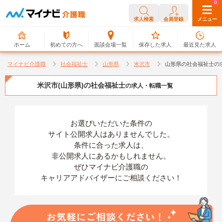
0
0
求人検索
会員登録
メニュー
ホーム
初めての方へ
面談会場一覧
保存した求人
最近見た求人
マイナビ介護職
社会福祉士
山形県
米沢市
山形県の社会福祉士の
米沢市(山形県)の社会福祉士
の求人・転職一覧
お選びいただいた条件の
サイト公開求人はありませんでした。
条件に合った求人は、
非公開求人にあるかもしれません。
ぜひマイナビ介護職の
キャリアアドバイザーにご相談ください！