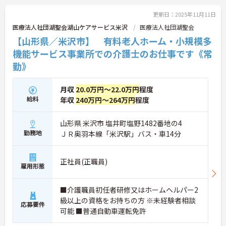
更新日：2025年11月11日
医療法人社団湖聖会湖山ケアサービス米沢
医療法人社団湖聖会
【山形県／米沢市】 有料老人ホーム・小規模多
機能サービス事業所での介護士のお仕事です《常
勤》
月収
20.0万円～22.0万円
程度
給料
年収
240万円～264万円
程度
山形県 米沢市 塩井町塩野1482番地の4
勤務地
ＪＲ奥羽本線「米沢駅」バス・車14分
正社員(正職員)
雇用形態
■介護職員初任者研修又はホームヘルパー2
級以上の資格をお持ちの方 ※未経験者相談
応募要件
可能 ■普通自動車運転免許