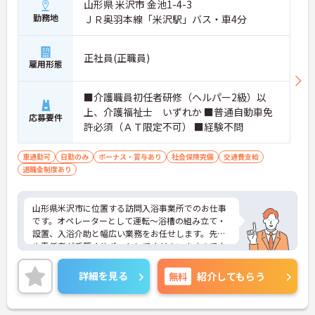
山形県 米沢市 金池1-4-3
勤務地
ＪＲ奥羽本線「米沢駅」バス・車4分
正社員(正職員)
雇用形態
■介護職員初任者研修（ヘルパー2級）以
上、介護福祉士 いずれか ■普通自動車免
応募要件
許必須（ＡＴ限定不可） ■経験不問
車通勤可
日勤のみ
ボーナス・賞与あり
社会保険完備
交通費支給
退職金制度あり
山形県米沢市に位置する訪問入浴事業所でのお仕事
です。オペレーターとして運転～浴槽の組み立て・
設置、入浴介助と幅広い業務をお任せします。先輩
や責任者が手厚くサポートしてくださいますので未
経験の方も安心です！実務者研修・介護福祉士資格
取得支援制度もあり、働きながらスキルアップも目
詳細を見る
無料
紹介してもらう
指せます♪ご興味のある方には、面接対策ポイント
など、さらに詳細をお話しいたしますのでお気軽に
ご相談ください！