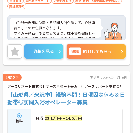
車通勤可
資格取得サポート
研修制度あり
産休･育休･介護休暇取得実績あり
交通費支給
山形県米沢市に位置する訪問入浴介護にて、介護職
員としてのお仕事となります。
マイカー通勤可能となっており、駐車場を完備して
いるので、通勤の際は心配いりません◎日勤のみで
週1日～勤務可能ですので、ご自身のご都合に合わ
せた働き方ができます♪
詳細を見る
無料
紹介してもらう
ご興味ある方は面接ポイントをお伝えしますので、
お気軽にお問い合わせください♪
訪問入浴
更新日：2026年01月16日
アースサポート株式会社アースサポート米沢
アースサポート株式会社
【山形県／米沢市】経験不問！日曜固定休み＆日
勤帯◎訪問入浴オペレーター募集
月収
22.1万円～24.0万円
給料