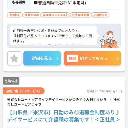
応募要件
■普通自動車免許(AT限定可)
車通勤可
残業少なめ
年間休日110日以上
社会保険完備
交通費支給
山形県米沢市に位置する施設での求人です。
福利厚生が整っておりますので安心して就業して頂
けます。
ご興味のある方はお気軽にお問い合わせ下さい。
詳細を見る
無料
紹介してもらう
募集停止
通所介護（デイサービス）
更新日：2026年01月16日
株式会社ユートピアライフデイサービス夢のみずうみ村すまいる
株式
会社ユートピアライフ
【山形県／米沢市】日勤のみ◎退職金制度あり♪
デイサービスにて介護職の募集です！＜正社員＞