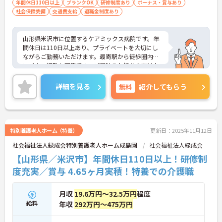
年間休日110日以上
ブランクOK
研修制度あり
ボーナス・賞与あり
社会保険完備
交通費支給
退職金制度あり
山形県米沢市に位置するケアミックス病院です。年
間休日は110日以上あり、プライベートを大切にし
ながらご勤務いただけます。最寄駅から徒歩圏内！
マイカー通勤も可能です。ご興味をお持ちの方はお
気軽にお問い合わせください。
詳細を見る
無料
紹介してもらう
特別養護老人ホーム（特養）
更新日：2025年11月12日
社会福祉法人緑成会特別養護老人ホーム成島園
社会福祉法人緑成会
【山形県／米沢市】年間休日110日以上！研修制
度充実／賞与 4.65ヶ月実積！特養での介護職
月収
19.6万円～32.5万円
程度
給料
年収
292万円～475万円