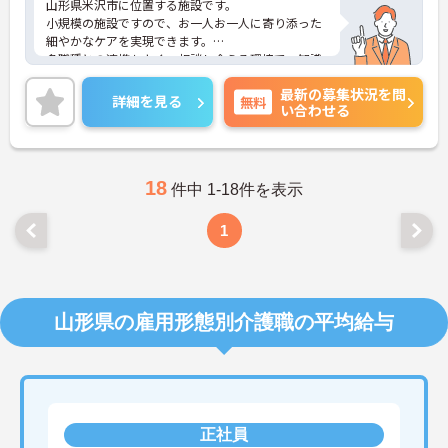
山形県米沢市に位置する施設です。
小規模の施設ですので、お一人お一人に寄り添った
細やかなケアを実現できます。
多職種との連携もよく、相談し合える環境で、知識
の取得等スキルアップも目指せます。
最新の募集状況を問
ご興味ある方には、面接対策ポイントなど、さらに
詳細を見る
無料
い合わせる
詳細をお話しいたしますのでお気軽にご相談くださ
い！
18
件中 1-18件を表示
1
山形県の雇用形態別介護職の平均給与
正社員