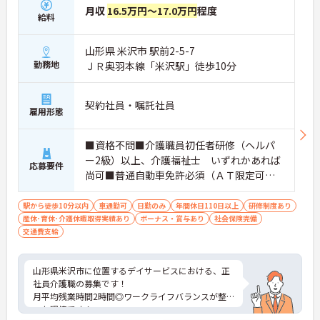
月収
16.5万円～17.0万円
程度
給料
山形県 米沢市 駅前2-5-7
勤務地
ＪＲ奥羽本線「米沢駅」徒歩10分
契約社員・嘱託社員
雇用形態
■資格不問■介護職員初任者研修（ヘルパ
ー2級）以上、介護福祉士 いずれかあれば
応募要件
尚可■普通自動車免許必須（ＡＴ限定可）
■経験不問
駅から徒歩10分以内
車通勤可
日勤のみ
年間休日110日以上
研修制度あり
産休･育休･介護休暇取得実績あり
ボーナス・賞与あり
社会保険完備
交通費支給
山形県米沢市に位置するデイサービスにおける、正
社員介護職の募集です！
月平均残業時間2時間◎ワークライフバランスが整
った環境です！