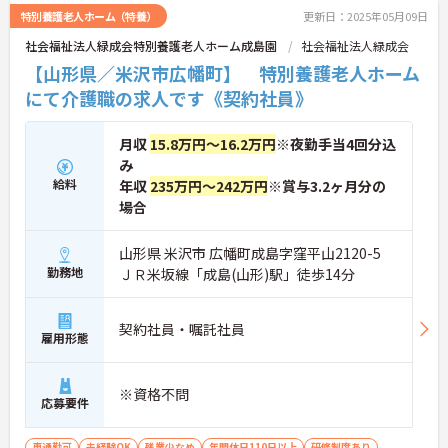
特別養護老人ホーム（特養）
更新日：2025年05月09日
社会福祉法人緑成会特別養護老人ホーム成島園
社会福祉法人緑成会
【山形県／米沢市広幡町】 特別養護老人ホーム
にて介護職の求人です《契約社員》
月収
15.8万円～16.2万円
※夜勤手当4回分込
み
給料
年収
235万円～242万円
※賞与3.2ヶ月分の
場合
山形県 米沢市 広幡町成島字窪平山2120-5
勤務地
ＪＲ米坂線「成島(山形)駅」徒歩14分
契約社員・嘱託社員
雇用形態
※資格不問
応募要件
車通勤可
未経験OK
残業少なめ
年間休日110日以上
研修制度あり