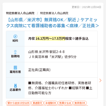
更新日：2025年12月04日
特定医療法人舟山病院
特定医療法人舟山病院
【山形県／米沢市】無資格OK／駅近♪ケアミッ
クス病院にて看護補助者の募集＜病棟／正社員＞
月収
16.2万円～17.5万円
程度※諸手当込
給料
山形県 米沢市 駅前2-4-8
勤務地
ＪＲ奥羽本線「米沢駅」徒歩5分
正社員(正職員)
雇用形態
■無資格、介護職員初任者研修、実務者研
修、介護福祉士のいずれか ■経験不問 ■土
応募要件
日勤務可能な方
駅から徒歩10分以内
車通勤可
未経験OK
残業少なめ
無資格OK