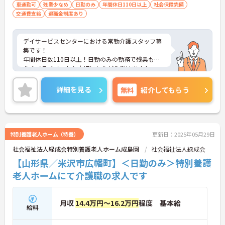
車通勤可
残業少なめ
日勤のみ
年間休日110日以上
社会保険完備
交通費支給
退職金制度あり
デイサービスセンターにおける常勤介護スタッフ募
集です！
年間休日数110日以上！日勤のみの勤務で残業も少
なくプライベートも大切にしながら働けます！
ご興味ある方には、面接のポイントなど、さらに詳
細をお話致しますのでお気軽にご相談ください。
詳細を見る
無料
紹介してもらう
特別養護老人ホーム（特養）
更新日：2025年05月29日
社会福祉法人緑成会特別養護老人ホーム成島園
社会福祉法人緑成会
【山形県／米沢市広幡町】＜日勤のみ＞特別養護
老人ホームにて介護職の求人です
月収
14.4万円～16.2万円
程度 基本給
給料