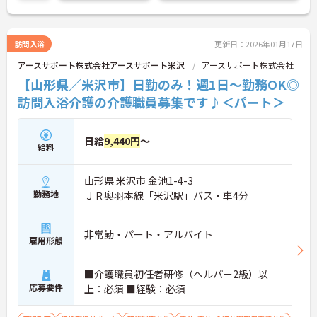
お気軽にお問い合わせください♪
訪問入浴
更新日：2026年01月17日
アースサポート株式会社アースサポート米沢
アースサポート株式会社
【山形県／米沢市】日勤のみ！週1日～勤務OK◎
訪問入浴介護の介護職員募集です♪＜パート＞
日給
9,440円
～
給料
山形県 米沢市 金池1-4-3
勤務地
ＪＲ奥羽本線「米沢駅」バス・車4分
非常勤・パート・アルバイト
雇用形態
■介護職員初任者研修（ヘルパー2級）以
応募要件
上：必須 ■経験：必須