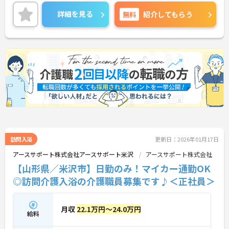
ご興味ある方には、面接対策ポイントなど、さらに
詳細をお話しいたしますのでお気軽にご相談くださ
詳細を見る
無料
紹介してもらう
い。
訪問入浴
更新日：2026年01月17日
アースサポート株式会社アースサポート米沢
アースサポート株式会社
【山形県／米沢市】日勤のみ！マイカー通勤OK
◎訪問介護入浴の介護職員募集です♪＜正社員＞
月収
22.1万円～24.0万円
給料