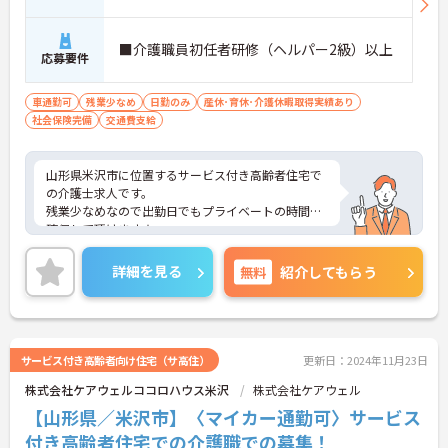
■介護職員初任者研修（ヘルパー2級）以上
応募要件
車通勤可
残業少なめ
日勤のみ
産休･育休･介護休暇取得実績あり
社会保険完備
交通費支給
山形県米沢市に位置するサービス付き高齢者住宅で
の介護士求人です。
残業少なめなので出勤日でもプライベートの時間を
確保して頂けます★
またマイカー通勤OK 無料駐車場完備なので、通勤
のストレスが少ないのも嬉しいポイントです◎
詳細を見る
無料
紹介してもらう
ご興味ある方には、面接対策ポイントなど、さらに
詳細をお話しいたしますのでお気軽にご相談くださ
い。
サービス付き高齢者向け住宅（サ高住）
更新日：2024年11月23日
株式会社ケアウェルココロハウス米沢
株式会社ケアウェル
【山形県／米沢市】〈マイカー通勤可〉サービス
付き高齢者住宅での介護職での募集！