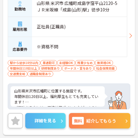
山形県 米沢市 広幡町成島字窪平山2120-5
勤務地
ＪＲ米坂線「成島(山形)駅」徒歩10分
正社員(正職員)
雇用形態
※資格不問
応募要件
駅から徒歩10分以内
車通勤可
未経験OK
残業少なめ
無資格OK
年間休日110日以上
研修制度あり
ボーナス・賞与あり
社会保険完備
交通費支給
退職金制度あり
山形県米沢市広幡町に位置する施設です。
年間休日120日以上、福利厚生もとても充実してい
ます！
ご興味ある方には、面接対策ポイントなど、さらに
詳細をお話しいたしますのでお気軽にご相談くださ
い！
詳細を見る
無料
紹介してもらう