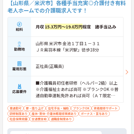
【山形県／米沢市】各種手当充実◎介護付き有料
老人ホームでの介護職求人です！
月収
15.3万円～19.0万円
程度 諸手当込み
給料
山形県 米沢市 金池１丁目１－３１
勤務地
ＪＲ奥羽本線「米沢駅」徒歩18分
正社員(正職員)
雇用形態
■介護職員初任者研修（ヘルパー2級）以上
※介護福祉士あれば尚可 ※ブランクOK ※普
応募要件
通自動車運転免許あれば尚可（ＡＴ限定
可）
車通勤可
寮・借り上げ
住宅手当・補助
ブランクOK
資格取得サポート
研修制度あり
産休･育休･介護休暇取得実績あり
ボーナス・賞与あり
社会保険完備
交通費支給
退職金制度あり