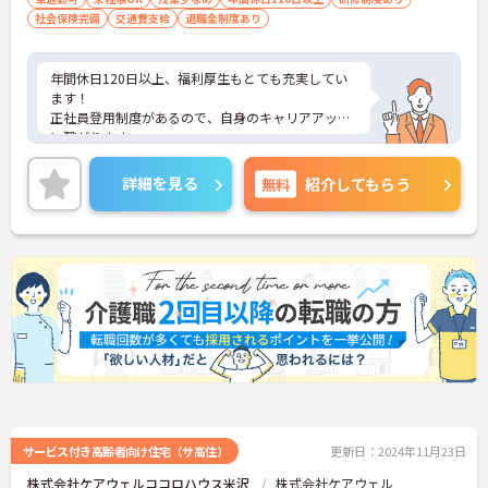
社会保険完備
交通費支給
退職金制度あり
年間休日120日以上、福利厚生もとても充実してい
ます！
正社員登用制度があるので、自身のキャリアアップ
に繋がります。
ご興味ある方には、面接対策ポイントなど、さらに
詳細をお話しいたしますのでお気軽にご相談くださ
詳細を見る
無料
紹介してもらう
い！
サービス付き高齢者向け住宅（サ高住）
更新日：2024年11月23日
株式会社ケアウェルココロハウス米沢
株式会社ケアウェル