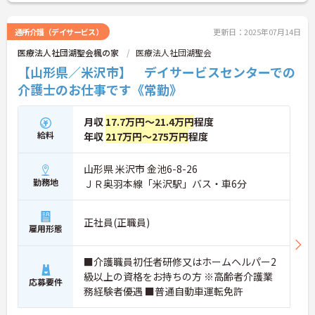
通所介護（デイサービス）
更新日：2025年07月14日
医療法人社団湖聖会楓の家
医療法人社団湖聖会
【山形県／米沢市】 デイサービスセンターでの
介護士のお仕事です《常勤》
月収
17.7万円～21.4万円
程度
給料
年収
217万円～275万円
程度
山形県 米沢市 金池6-8-26
勤務地
ＪＲ奥羽本線「米沢駅」バス・車6分
正社員(正職員)
雇用形態
■介護職員初任者研修又はホームヘルパー2
級以上の資格をお持ちの方 ※高齢者介護業
応募要件
務経験者優遇 ■普通自動車運転免許