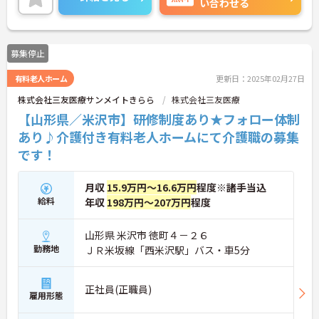
い合わせる
い！
募集停止
有料老人ホーム
更新日：2025年02月27日
株式会社三友医療サンメイトきらら
株式会社三友医療
【山形県／米沢市】研修制度あり★フォロー体制
あり♪介護付き有料老人ホームにて介護職の募集
です！
月収
15.9万円～16.6万円
程度※諸手当込
給料
年収
198万円～207万円
程度
山形県 米沢市 徳町４－２６
勤務地
ＪＲ米坂線「西米沢駅」バス・車5分
正社員(正職員)
雇用形態