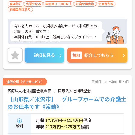
車通勤可
残業少なめ
年間休日110日以上
社会保険完備
交通費支給
退職金制度あり
有料老人ホーム・小規模多機能サービス事業所での
介護士のお仕事です！
年間休日数110日以上！残業も少なくプライベート
も大切にしながら働けます！
ご興味ある方には、面接のポイントなど、さらに詳
細をお話致しますのでお気軽にご相談ください。
詳細を見る
無料
紹介してもらう
通所介護（デイサービス）
更新日：2025年07月29日
医療法人社団湖聖会楓の家
医療法人社団湖聖会
【山形県／米沢市】 グループホームでの介護士
のお仕事です《常勤》
月収
17.7万円～21.4万円
程度
給料
年収
217万円～275万円
程度