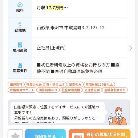
月収
17.7万円
～
給料
山形県 米沢市 市成島町3-2-127-12
勤務地
正社員(正職員)
雇用形態
■初任者研修以上の資格をお持ちの方 ■経
応募要件
験不問 ■普通自動車運転免許必須
車通勤可
残業少なめ
寮・借り上げ
日勤のみ
年間休日110日以上
資格取得サポート
研修制度あり
社会保険完備
交通費支給
退職金制度あり
山形県米沢市に位置するデイサービスにて介護職の
募集です！
昇給賞与の支給実績もあり、頑張りがしっかりと評
価に反映される環境です。
ご興味ある方には、面接対策ポイントなど、さらに
最新の募集状況を問
詳細をお話しいたしますのでお気軽にご相談くださ
詳細を見る
無料