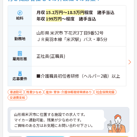
月収
15.2万円～18.5万円
程度 諸手当込
給料
年収
199万円
～程度 諸手当込
山形県 米沢市 下花沢3丁目9番52号
勤務地
ＪＲ奥羽本線「米沢駅」バス・車5分
正社員(正職員)
雇用形態
■介護職員初任者研修（ヘルパー2級）以上
応募要件
車通勤可
残業少なめ
産休･育休･介護休暇取得実績あり
社会保険完備
交通費支給
山形県米沢市に位置する施設での求人です。
マイカー通勤可能、残業が少なめのです。
ご興味のある方はお気軽にお問い合わせ下さい。