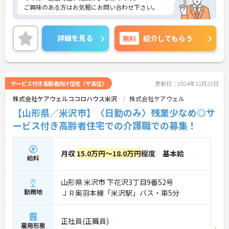
ご興味のある方はお気軽にお問い合わせ下さい。
詳細を見る
無料
紹介してもらう
サービス付き高齢者向け住宅（サ高住）
更新日：2024年11月23日
株式会社ケアウェルココロハウス米沢
株式会社ケアウェル
【山形県／米沢市】〈日勤のみ〉残業少なめ◎サ
ービス付き高齢者住宅での介護職での募集！
月収
15.0万円～18.0万円
程度 基本給
給料
山形県 米沢市 下花沢3丁目9番52号
勤務地
ＪＲ奥羽本線「米沢駅」バス・車5分
正社員(正職員)
雇用形態