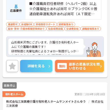
■介護職員初任者研修（ヘルパー2級）以上
※介護福祉士あれば尚可 ※ブランクOK ※普
応募要件
通自動車運転免許あれば尚可（ＡＴ限定
可）
車通勤可
未経験OK
資格取得サポート
研修制度あり
産休･育休･介護休暇取得実績あり
社会保険完備
交通費支給
退職金制度あり
山形県米沢市にございます、介護付き有料老人ホー
ムにて介護職の募集です！
研修制度と先輩社員によるフォロー制度がしっかり
しておりますので、安心してご就業頂けます。
ご興味のある方は、マイナビ介護職までお問い合わ
最新の募集状況を問
せください。
詳細を見る
無料
い合わせる
募集停止
有料老人ホーム
更新日：2024年10月18日
株式会社三友医療介護付有料老人ホームサンメイトさんゆう
株式会社
三友医療