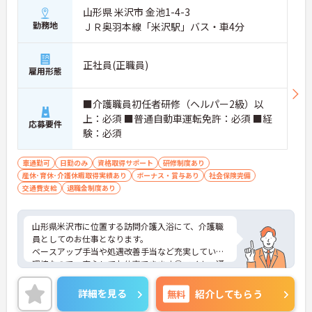
山形県 米沢市 金池1-4-3
勤務地
ＪＲ奥羽本線「米沢駅」バス・車4分
正社員(正職員)
雇用形態
■介護職員初任者研修（ヘルパー2級）以
上：必須 ■普通自動車運転免許：必須 ■経
応募要件
験：必須
車通勤可
日勤のみ
資格取得サポート
研修制度あり
産休･育休･介護休暇取得実績あり
ボーナス・賞与あり
社会保険完備
交通費支給
退職金制度あり
山形県米沢市に位置する訪問介護入浴にて、介護職
員としてのお仕事となります。
ベースアップ手当や処遇改善手当など充実している
環境なので、安心してお仕事できます◎マイカー通
勤可能となっており、駐車場を完備し交通費支給も
あるので、通勤の際は心配いりません！
詳細を見る
無料
紹介してもらう
ご興味ある方は面接ポイントをお伝えしますので、