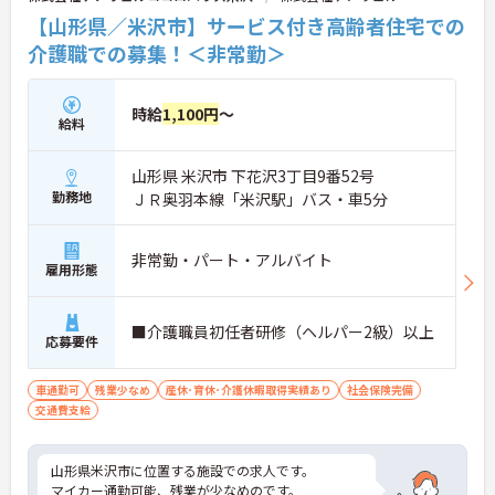
【山形県／米沢市】サービス付き高齢者住宅での
介護職での募集！＜非常勤＞
時給
1,100円
～
給料
山形県 米沢市 下花沢3丁目9番52号
勤務地
ＪＲ奥羽本線「米沢駅」バス・車5分
非常勤・パート・アルバイト
雇用形態
■介護職員初任者研修（ヘルパー2級）以上
応募要件
車通勤可
残業少なめ
産休･育休･介護休暇取得実績あり
社会保険完備
交通費支給
山形県米沢市に位置する施設での求人です。
マイカー通勤可能、残業が少なめのです。