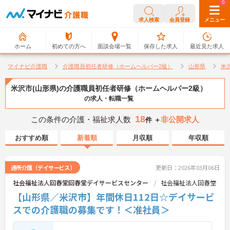
0
0
求人検索
会員登録
メニュー
ホーム
初めての方へ
面談会場一覧
保存した求人
最近見た求人
マイナビ介護職
介護職員初任者研修（ホームヘルパー2級）
山形県
米
米沢市(山形県)の介護職員初任者研修（ホームヘルパー2級）
の求人・転職一覧
18
この条件の介護・福祉求人数
非公開求人
件 ＋
おすすめ順
新着順
月収順
年収順
通所介護（デイサービス）
更新日：2026年03月06日
社会福祉法人回春堂回春堂デイサービスセンター
社会福祉法人回春堂
【山形県／米沢市】年間休日112日☆デイサービ
スでの介護職の募集です！＜准社員＞