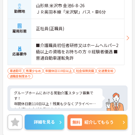
山形県 米沢市 金池6-8-26
勤務地
ＪＲ奥羽本線「米沢駅」バス・車6分
正社員(正職員)
雇用形態
■介護職員初任者研修又はホームヘルパー2
級以上の資格をお持ちの方 ※経験者優遇 ■
応募要件
普通自動車運転免許
車通勤可
残業少なめ
年間休日110日以上
社会保険完備
交通費支給
退職金制度あり
グループホームにおける常勤介護スタッフ募集で
す！
年間休日数110日以上！残業も少なくプライベート
も大切にしながら働けます！
ご興味ある方には、面接のポイントなど、さらに詳
細をお話致しますのでお気軽にご相談ください。
詳細を見る
無料
紹介してもらう