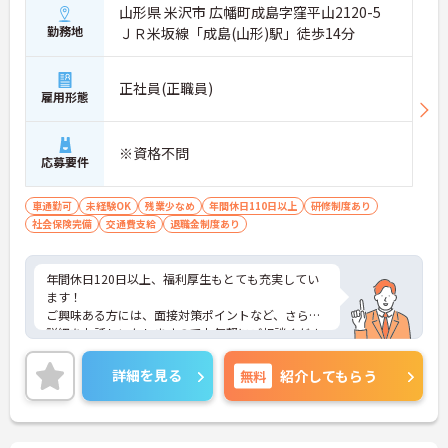
山形県 米沢市 広幡町成島字窪平山2120-5
勤務地
ＪＲ米坂線「成島(山形)駅」徒歩14分
正社員(正職員)
雇用形態
※資格不問
応募要件
車通勤可
未経験OK
残業少なめ
年間休日110日以上
研修制度あり
社会保険完備
交通費支給
退職金制度あり
年間休日120日以上、福利厚生もとても充実してい
ます！
ご興味ある方には、面接対策ポイントなど、さらに
詳細をお話しいたしますのでお気軽にご相談くださ
い！
詳細を見る
無料
紹介してもらう