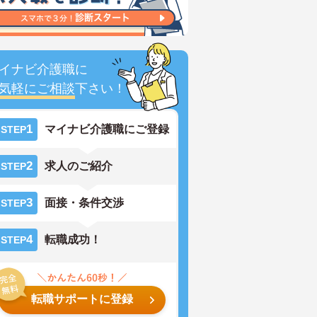
イナビ介護職に
気軽にご相談
下さい！
1
マイナビ介護職にご登録
STEP
2
求人のご紹介
STEP
3
面接・条件交渉
STEP
4
転職成功！
STEP
転職サポートに登録