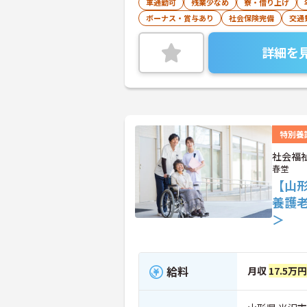
車通勤可
残業少なめ
寮・借り上げ
ボーナス・賞与あり
社会保険完備
交通
詳細を
特別養
社会福
春堂
【山
養護
＞
給料
月収
17.5万