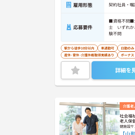
雇用形態
契約社員・嘱
■資格不問■
応募要件
士 いずれか
験不問
駅から徒歩10分以内
車通勤可
日勤のみ
産休･育休･介護休暇取得実績あり
ボーナス
詳細を
介護老
社会福
老人保
健施設サ
【山