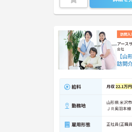
訪問入
アース
会社
【山
訪問
給料
月収
22.1万
山形県 米沢市 
勤務地
ＪＲ奥羽本線
雇用形態
正社員(正職員