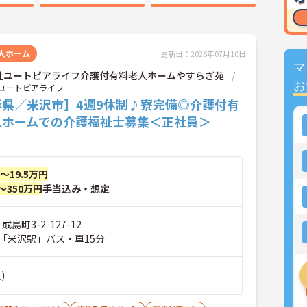
人ホーム
更新日：2026年07月10日
マ
社ユートピアライフ介護付有料老人ホームやすらぎ苑
お
ユートピアライフ
形県／米沢市】4週9休制♪寮完備◎介護付有
人ホームでの介護福祉士募集＜正社員＞
円～19.5万円
～350万円
手当込み・想定
成島町3-2-127-12
「米沢駅」バス・車15分
)