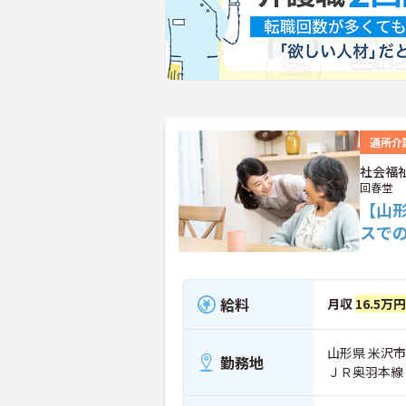
通所介
社会福
回春堂
【山
スで
給料
月収
16.5万
山形県 米沢市 
勤務地
ＪＲ奥羽本線