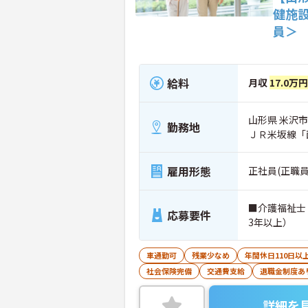
健施
員＞
給料
月収
17.0万
山形県 米沢市 
勤務地
ＪＲ米坂線「
雇用形態
正社員(正職員
■介護福祉士
応募要件
3年以上）
車通勤可
残業少なめ
年間休日110日以
社会保険完備
交通費支給
退職金制度あ
詳細を