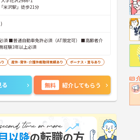
大字花沢2986-1
「米沢駅」徒歩21分
)
必須 ■普通自動車免許必須（AT限定可） ■高齢者介
務経験3年以上必須
あり
産休･育休･介護休暇取得実績あり
ボーナス・賞与あり
見る
無料
紹介してもらう