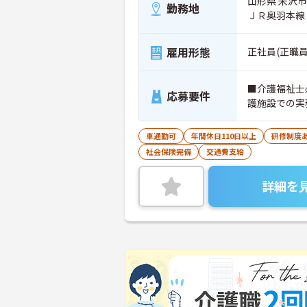
山形県 米沢市 
勤務地
ＪＲ奥羽本線
雇用形態
正社員(正職員
■介護福祉士
応募要件
護施設での実
車通勤可
年間休日110日以上
研修制度
社会保険完備
交通費支給
詳細を