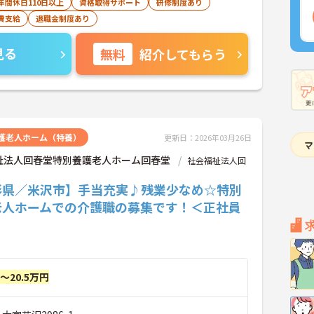
年間休日110日以上
資格取得サポート
研修制度あり
費支給
退職金制度あり
見る
無料
紹介してもらう
護老人ホーム（特養）
更新日：2026年03月26日
祉法人回春堂特別養護老人ホーム回春堂
社会福祉法人回
形県／米沢市】手当充実♪残業少なめ☆特別
老人ホームでの介護職の募集です！＜正社員
円～20.5万円