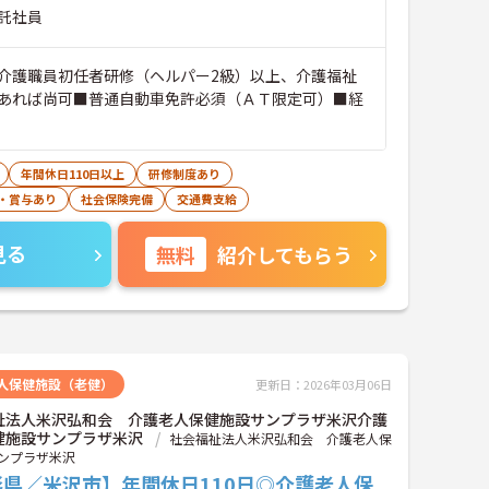
託社員
介護職員初任者研修（ヘルパー2級）以上、介護福祉
あれば尚可■普通自動車免許必須（ＡＴ限定可）■経
年間休日110日以上
研修制度あり
・賞与あり
社会保険完備
交通費支給
見る
無料
紹介してもらう
人保健施設（老健）
更新日：2026年03月06日
祉法人米沢弘和会 介護老人保健施設サンプラザ米沢介護
健施設サンプラザ米沢
社会福祉法人米沢弘和会 介護老人保
ンプラザ米沢
形県／米沢市】年間休日110日◎介護老人保