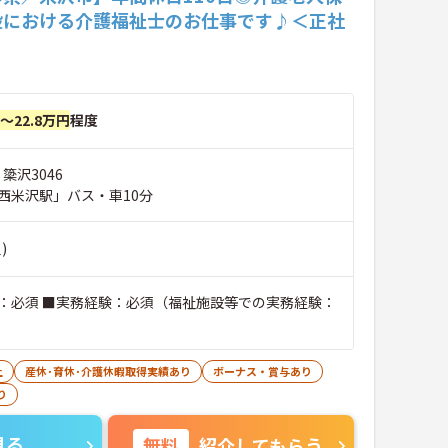
設における介護福祉士のお仕事です♪＜正社
円～22.8万円
程度
簗沢3046
西米沢駅」バス・車10分
)
：必須 ■実務経験：必須（福祉施設等での実務経験：
上
産休･育休･介護休暇取得実績あり
ボーナス・賞与あり
り
見る
無料
紹介してもらう