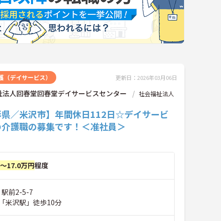
護（デイサービス）
更新日：2026年03月06日
祉法人回春堂回春堂デイサービスセンター
社会福祉法人
形県／米沢市】年間休日112日☆デイサービ
の介護職の募集です！＜准社員＞
円～17.0万円
程度
駅前2-5-7
「米沢駅」徒歩10分