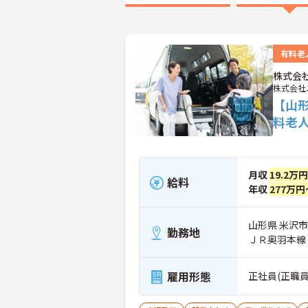
有料老
株式会
株式会社
【山
料老
月収
19.2万
給料
年収
277万円
山形県 米沢市 
勤務地
ＪＲ奥羽本線
雇用形態
正社員(正職員