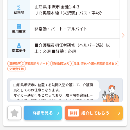
山形県 米沢市 金池1-4-3
勤務地
ＪＲ奥羽本線「米沢駅」バス・車4分
非常勤・パート・アルバイト
雇用形態
■介護職員初任者研修（ヘルパー2級）以
応募要件
上：必須 ■経験：必須
車通勤可
資格取得サポート
研修制度あり
産休･育休･介護休暇取得実績あり
交通費支給
山形県米沢市に位置する訪問入浴介護にて、介護職
員としてのお仕事となります。
マイカー通勤可能となっており、駐車場を完備して
いるので、通勤の際は心配いりません◎日勤のみで
週1日～勤務可能ですので、ご自身のご都合に合わ
せた働き方ができます♪
詳細を見る
無料
紹介してもらう
ご興味ある方は面接ポイントをお伝えしますので、
お気軽にお問い合わせください♪