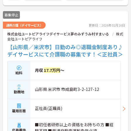
募集停止
通所介護（デイサービス）
更新日：2026年01月16日
株式会社ユートピアライフデイサービス夢のみずうみ村すまいる
株式
会社ユートピアライフ
【山形県／米沢市】日勤のみ◎退職金制度あり♪
デイサービスにて介護職の募集です！＜正社員＞
月収
17.7万円
～
給料
山形県 米沢市 市成島町3-2-127-12
勤務地
正社員(正職員)
雇用形態
■初任者研修以上の資格をお持ちの方 ■経
応募要件
験不問 ■普通自動車運転免許必須