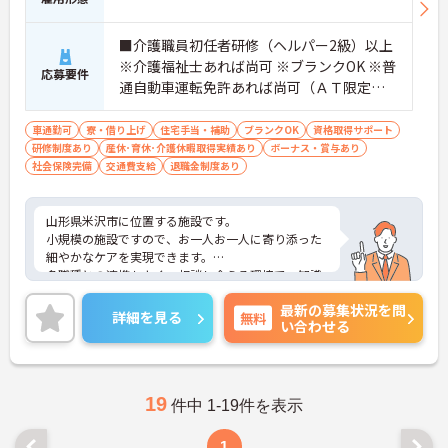
■介護職員初任者研修（ヘルパー2級）以上
※介護福祉士あれば尚可 ※ブランクOK ※普
応募要件
通自動車運転免許あれば尚可（ＡＴ限定
可）
車通勤可
寮・借り上げ
住宅手当・補助
ブランクOK
資格取得サポート
研修制度あり
産休･育休･介護休暇取得実績あり
ボーナス・賞与あり
社会保険完備
交通費支給
退職金制度あり
山形県米沢市に位置する施設です。
小規模の施設ですので、お一人お一人に寄り添った
細やかなケアを実現できます。
多職種との連携もよく、相談し合える環境で、知識
の取得等スキルアップも目指せます。
最新の募集状況を問
ご興味ある方には、面接対策ポイントなど、さらに
詳細を見る
無料
い合わせる
詳細をお話しいたしますのでお気軽にご相談くださ
い！
19
件中 1-19件を表示
1