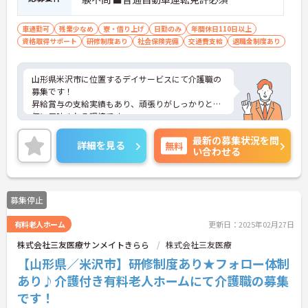
車通勤可
残業少なめ
寮・借り上げ
日勤のみ
年間休日110日以上
資格取得サポート
研修制度あり
社会保険完備
交通費支給
退職金制度あり
山形県米沢市に位置するデイサービスにて介護職の
募集です！
昇給賞与の支給実績もあり、頑張りがしっかりと評
価に反映される環境です。
ご興味ある方には、面接対策ポイントなど、さらに
最新の募集状況を問
詳細をお話しいたしますのでお気軽にご相談くださ
詳細を見る
無料
い合わせる
い！
募集停止
有料老人ホーム
更新日：2025年02月27日
株式会社三友医療サンメイトきらら
株式会社三友医療
【山形県／米沢市】研修制度あり★フォロー体制
あり♪介護付き有料老人ホームにて介護職の募集
です！