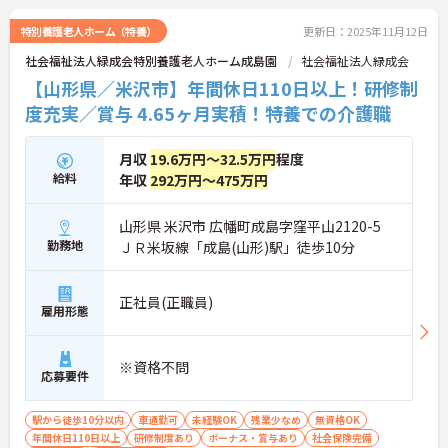
特別養護老人ホーム（特養）
更新日：2025年11月12日
社会福祉法人緑成会特別養護老人ホーム成島園
社会福祉法人緑成会
【山形県／米沢市】年間休日110日以上！研修制
度充実／賞与 4.65ヶ月実積！特養での介護職
月収
19.6万円～32.5万円
程度
給料
年収
292万円～475万円
山形県 米沢市 広幡町成島字窪平山2120-5
勤務地
ＪＲ米坂線「成島(山形)駅」徒歩10分
正社員(正職員)
雇用形態
※資格不問
応募要件
駅から徒歩10分以内
車通勤可
未経験OK
残業少なめ
無資格OK
年間休日110日以上
研修制度あり
ボーナス・賞与あり
社会保険完備