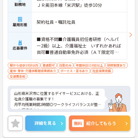
勤務地
ＪＲ奥羽本線「米沢駅」徒歩10分
契約社員・嘱託社員
雇用形態
■資格不問■介護職員初任者研修（ヘルパ
ー2級）以上、介護福祉士 いずれかあれば
応募要件
尚可■普通自動車免許必須（ＡＴ限定可）
■経験不問
駅から徒歩10分以内
車通勤可
日勤のみ
年間休日110日以上
研修制度あり
産休･育休･介護休暇取得実績あり
ボーナス・賞与あり
社会保険完備
交通費支給
山形県米沢市に位置するデイサービスにおける、正
社員介護職の募集です！
月平均残業時間2時間◎ワークライフバランスが整
った環境です！
ご興味ある方には、面接対策ポイントなど、さらに
詳細をお話しいたしますのでお気軽にご相談くださ
詳細を見る
無料
紹介してもらう
い。