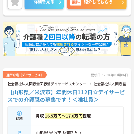
詳細を見る
無料
紹介してもらう
ご興味ある方には、面接対策ポイントなど、さらに
詳細をお話しいたしますのでお気軽にご相談くださ
い！
通所介護（デイサービス）
更新日：2026年03月06日
社会福祉法人回春堂回春堂デイサービスセンター
社会福祉法人回春堂
【山形県／米沢市】年間休日112日☆デイサービ
スでの介護職の募集です！＜准社員＞
月収
16.5万円～17.0万円
程度
給料
山形県 米沢市 駅前2-5-7