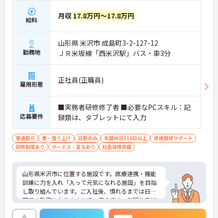
月収
17.8万円～17.8万円
給料
山形県 米沢市 成島町3-2-127-12
勤務地
ＪＲ米坂線「西米沢駅」バス・車3分
正社員(正職員)
雇用形態
■実務者研修修了者 ■必要なPCスキル：記
応募要件
録類は、タブレットにて入力
車通勤可
寮・借り上げ
日勤のみ
年間休日110日以上
資格取得サポート
研修制度あり
ボーナス・賞与あり
社会保険完備
山形県米沢市に位置する施設です。医療連携・機能
訓練に力を入れ「入って元気になれる施設」を目指
し取り組んでいます。ご入社後、慣れるまでは日勤
帯での勤務となりますので、安心です。年間休日11
7日、残業も少なめですので、メリハリつけてご就
業いただけます。