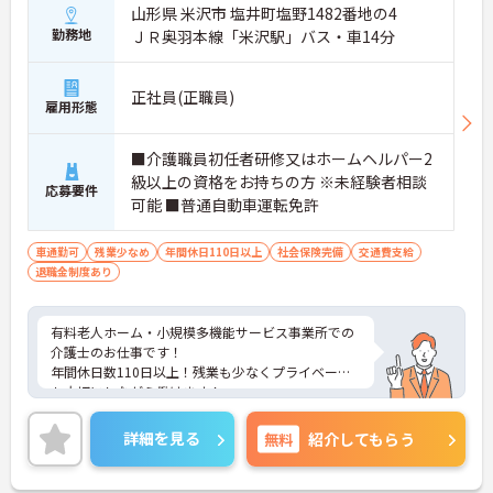
山形県 米沢市 塩井町塩野1482番地の4
勤務地
ＪＲ奥羽本線「米沢駅」バス・車14分
正社員(正職員)
雇用形態
■介護職員初任者研修又はホームヘルパー2
級以上の資格をお持ちの方 ※未経験者相談
応募要件
可能 ■普通自動車運転免許
車通勤可
残業少なめ
年間休日110日以上
社会保険完備
交通費支給
退職金制度あり
有料老人ホーム・小規模多機能サービス事業所での
介護士のお仕事です！
年間休日数110日以上！残業も少なくプライベート
も大切にしながら働けます！
ご興味ある方には、面接のポイントなど、さらに詳
細をお話致しますのでお気軽にご相談ください。
詳細を見る
無料
紹介してもらう