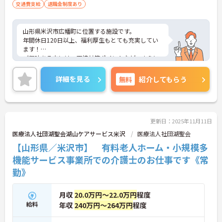
交通費支給
退職金制度あり
山形県米沢市広幡町に位置する施設です。
年間休日120日以上、福利厚生もとても充実してい
ます！
ご興味ある方には、面接対策ポイントなど、さらに
詳細をお話しいたしますのでお気軽にご相談くださ
い！
詳細を見る
無料
紹介してもらう
更新日：2025年11月11日
医療法人社団湖聖会湖山ケアサービス米沢
医療法人社団湖聖会
【山形県／米沢市】 有料老人ホーム・小規模多
機能サービス事業所での介護士のお仕事です《常
勤》
月収
20.0万円～22.0万円
程度
給料
年収
240万円～264万円
程度