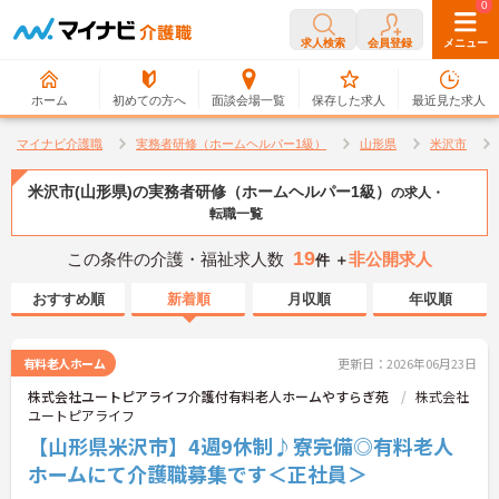
0
0
求人検索
会員登録
メニュー
ホーム
初めての方へ
面談会場一覧
保存した求人
最近見た求人
マイナビ介護職
実務者研修（ホームヘルパー1級）
山形県
米沢市
米沢市(山形県)の実務者研修（ホームヘルパー1級）
の求人・
転職一覧
19
この条件の介護・福祉求人数
非公開求人
件 ＋
おすすめ順
新着順
月収順
年収順
有料老人ホーム
更新日：2026年06月23日
株式会社ユートピアライフ介護付有料老人ホームやすらぎ苑
株式会社
ユートピアライフ
【山形県米沢市】4週9休制♪寮完備◎有料老人
ホームにて介護職募集です＜正社員＞