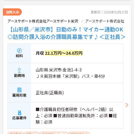
訪問入浴
更新日：2026年01月17日
アースサポート株式会社アースサポート米沢
アースサポート株式会社
【山形県／米沢市】日勤のみ！マイカー通勤OK
◎訪問介護入浴の介護職員募集です♪＜正社員＞
月収
22.1万円～24.0万円
給料
山形県 米沢市 金池1-4-3
勤務地
ＪＲ奥羽本線「米沢駅」バス・車4分
正社員(正職員)
雇用形態
■介護職員初任者研修（ヘルパー2級）以
上：必須 ■普通自動車運転免許：必須 ■経
応募要件
験：必須