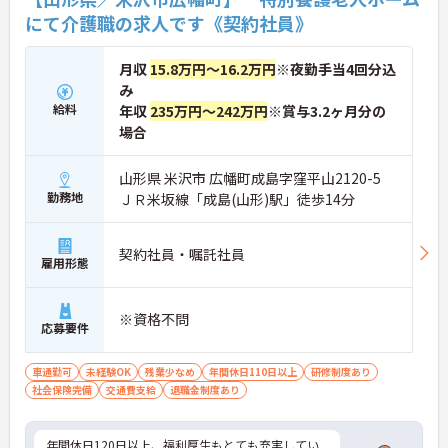
にて介護職の求人です《契約社員》
月収
15.8万円～16.2万円
※夜勤手当4回分込
み
給料
年収
235万円～242万円
※賞与3.2ヶ月分の
場合
山形県 米沢市 広幡町成島字窪平山2120-5
勤務地
ＪＲ米坂線「成島(山形)駅」徒歩14分
契約社員・嘱託社員
雇用形態
※資格不問
応募要件
車通勤可
未経験OK
残業少なめ
年間休日110日以上
研修制度あり
社会保険完備
交通費支給
退職金制度あり
年間休日120日以上、福利厚生もとても充実してい