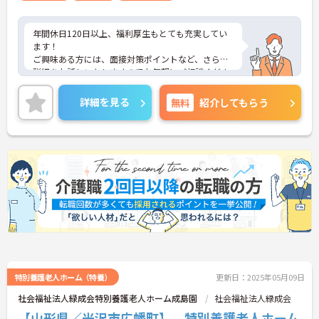
年間休日120日以上、福利厚生もとても充実してい
ます！
ご興味ある方には、面接対策ポイントなど、さらに
詳細をお話しいたしますのでお気軽にご相談くださ
い！
詳細を見る
無料
紹介してもらう
特別養護老人ホーム（特養）
更新日：2025年05月09日
社会福祉法人緑成会特別養護老人ホーム成島園
社会福祉法人緑成会
【山形県／米沢市広幡町】 特別養護老人ホーム