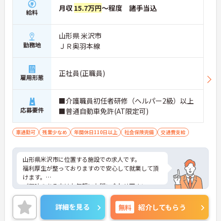
月収
15.7万円
～程度 諸手当込
給料
山形県 米沢市
勤務地
ＪＲ奥羽本線
正社員(正職員)
雇用形態
■介護職員初任者研修（ヘルパー2級）以上
応募要件
■普通自動車免許(AT限定可)
車通勤可
残業少なめ
年間休日110日以上
社会保険完備
交通費支給
山形県米沢市に位置する施設での求人です。
福利厚生が整っておりますので安心して就業して頂
けます。
ご興味のある方はお気軽にお問い合わせ下さい。
詳細を見る
無料
紹介してもらう