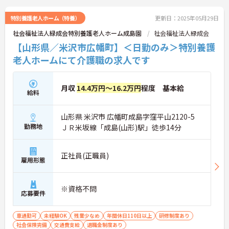
特別養護老人ホーム（特養）
更新日：2025年05月29日
社会福祉法人緑成会特別養護老人ホーム成島園
社会福祉法人緑成会
【山形県／米沢市広幡町】＜日勤のみ＞特別養護
老人ホームにて介護職の求人です
月収
14.4万円～16.2万円
程度 基本給
給料
山形県 米沢市 広幡町成島字窪平山2120-5
勤務地
ＪＲ米坂線「成島(山形)駅」徒歩14分
正社員(正職員)
雇用形態
※資格不問
応募要件
車通勤可
未経験OK
残業少なめ
年間休日110日以上
研修制度あり
社会保険完備
交通費支給
退職金制度あり