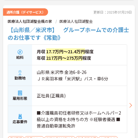
通所介護（デイサービス）
更新日：2025年07月29日
医療法人社団湖聖会楓の家
医療法人社団湖聖会
【山形県／米沢市】 グループホームでの介護士
のお仕事です《常勤》
月収
17.7万円～21.4万円
程度
給料
年収
217万円～275万円
程度
山形県 米沢市 金池6-8-26
勤務地
ＪＲ奥羽本線「米沢駅」バス・車6分
正社員(正職員)
雇用形態
■介護職員初任者研修又はホームヘルパー2
級以上の資格をお持ちの方 ※経験者優遇 ■
応募要件
普通自動車運転免許