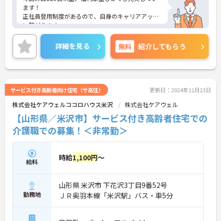
ます！
正社員登用制度があるので、自身のキャリアアップ
に繋がります。
ご興味ある方には、面接対策ポイントなど、さらに
詳細をお話しいたしますのでお気軽にご相談くださ
詳細を見る
無料
紹介してもらう
い！
サービス付き高齢者向け住宅（サ高住）
更新日：2024年11月23日
株式会社ケアウェルココロハウス米沢
株式会社ケアウェル
【山形県／米沢市】サービス付き高齢者住宅での
介護職での募集！＜非常勤＞
時給
1,100円
～
給料
山形県 米沢市 下花沢3丁目9番52号
勤務地
ＪＲ奥羽本線「米沢駅」バス・車5分