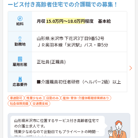
ービス付き高齢者住宅での介護職での募集！
月収
15.0万円～18.0万円
程度 基本給
給料
山形県 米沢市 下花沢3丁目9番52号
勤務地
ＪＲ奥羽本線「米沢駅」バス・車5分
正社員(正職員)
雇用形態
■介護職員初任者研修（ヘルパー2級）以上
応募要件
車通勤可
残業少なめ
日勤のみ
産休･育休･介護休暇取得実績あり
社会保険完備
交通費支給
山形県米沢市に位置するサービス付き高齢者住宅で
の介護士求人です。
残業少なめなので出勤日でもプライベートの時間を
確保して頂けます★