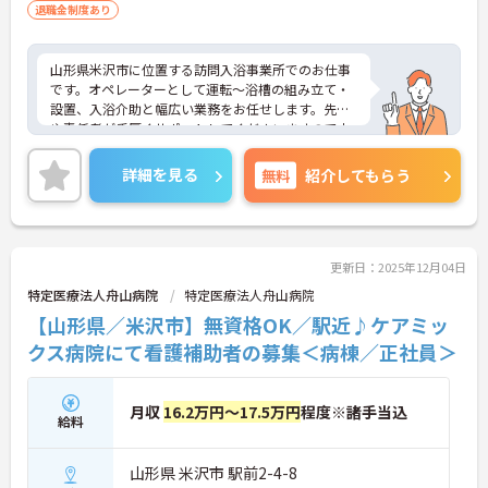
退職金制度あり
山形県米沢市に位置する訪問入浴事業所でのお仕事
です。オペレーターとして運転～浴槽の組み立て・
設置、入浴介助と幅広い業務をお任せします。先輩
や責任者が手厚くサポートしてくださいますので未
経験の方も安心です！実務者研修・介護福祉士資格
取得支援制度もあり、働きながらスキルアップも目
詳細を見る
無料
紹介してもらう
指せます♪ご興味のある方には、面接対策ポイント
など、さらに詳細をお話しいたしますのでお気軽に
ご相談ください！
更新日：2025年12月04日
特定医療法人舟山病院
特定医療法人舟山病院
【山形県／米沢市】無資格OK／駅近♪ケアミッ
クス病院にて看護補助者の募集＜病棟／正社員＞
月収
16.2万円～17.5万円
程度※諸手当込
給料
山形県 米沢市 駅前2-4-8