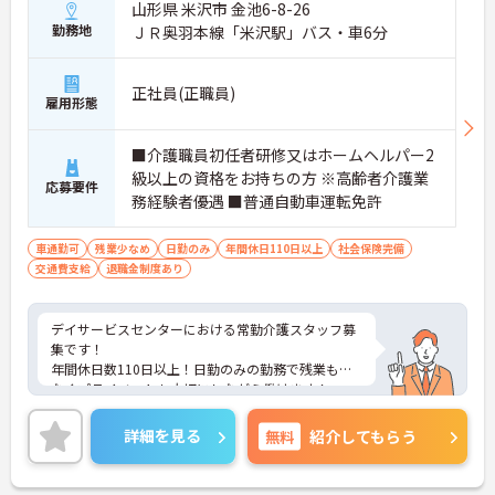
山形県 米沢市 金池6-8-26
勤務地
ＪＲ奥羽本線「米沢駅」バス・車6分
正社員(正職員)
雇用形態
■介護職員初任者研修又はホームヘルパー2
級以上の資格をお持ちの方 ※高齢者介護業
応募要件
務経験者優遇 ■普通自動車運転免許
車通勤可
残業少なめ
日勤のみ
年間休日110日以上
社会保険完備
交通費支給
退職金制度あり
デイサービスセンターにおける常勤介護スタッフ募
集です！
年間休日数110日以上！日勤のみの勤務で残業も少
なくプライベートも大切にしながら働けます！
ご興味ある方には、面接のポイントなど、さらに詳
細をお話致しますのでお気軽にご相談ください。
詳細を見る
無料
紹介してもらう