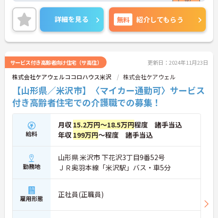
またマイカー通勤OK 無料駐車場完備なので、通勤
のストレスが少ないのも嬉しいポイントです◎
詳細を見る
無料
紹介してもらう
ご興味ある方には、面接対策ポイントなど、さらに
詳細をお話しいたしますのでお気軽にご相談くださ
い。
サービス付き高齢者向け住宅（サ高住）
更新日：2024年11月23日
株式会社ケアウェルココロハウス米沢
株式会社ケアウェル
【山形県／米沢市】〈マイカー通勤可〉サービス
付き高齢者住宅での介護職での募集！
月収
15.2万円～18.5万円
程度 諸手当込
給料
年収
199万円
～程度 諸手当込
山形県 米沢市 下花沢3丁目9番52号
勤務地
ＪＲ奥羽本線「米沢駅」バス・車5分
正社員(正職員)
雇用形態