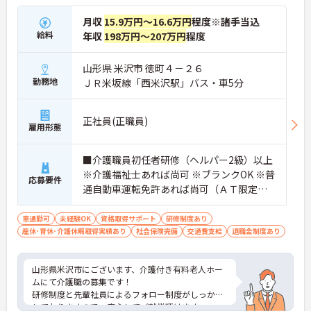
月収
15.9万円～16.6万円
程度※諸手当込
給料
年収
198万円～207万円
程度
山形県 米沢市 徳町４－２６
勤務地
ＪＲ米坂線「西米沢駅」バス・車5分
正社員(正職員)
雇用形態
■介護職員初任者研修（ヘルパー2級）以上
※介護福祉士あれば尚可 ※ブランクOK ※普
応募要件
通自動車運転免許あれば尚可（ＡＴ限定
可）
車通勤可
未経験OK
資格取得サポート
研修制度あり
産休･育休･介護休暇取得実績あり
社会保険完備
交通費支給
退職金制度あり
山形県米沢市にございます、介護付き有料老人ホー
ムにて介護職の募集です！
研修制度と先輩社員によるフォロー制度がしっかり
しておりますので、安心してご就業頂けます。