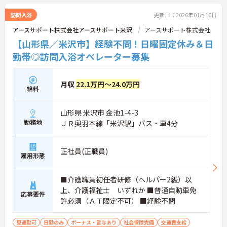
訪問入浴
更新日：2026年01月16日
アースサポート株式会社アースサポート米沢
アースサポート株式会社
【山形県／米沢市】経験不問！日曜固定休み＆日
勤帯◎訪問入浴オペレーター募集
月収
22.1万円～24.0万円
給料
山形県 米沢市 金池1-4-3
勤務地
ＪＲ奥羽本線「米沢駅」バス・車4分
正社員(正職員)
雇用形態
■介護職員初任者研修（ヘルパー2級）以
上、介護福祉士 いずれか ■普通自動車免
応募要件
許必須（ＡＴ限定不可） ■経験不問
車通勤可
日勤のみ
ボーナス・賞与あり
社会保険完備
交通費支給