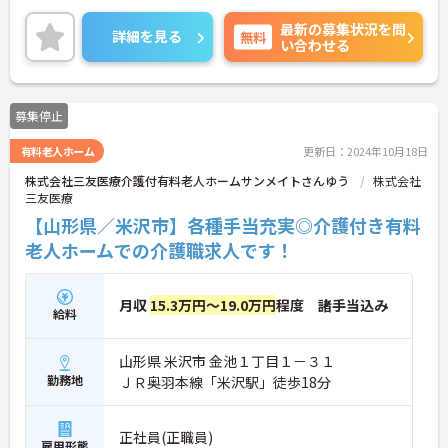
ご興味のある方は、マイナビ介護職までお問い合わ
最新の募集状況を問
せください。
詳細を見る
無料
い合わせる
募集停止
有料老人ホーム
更新日：2024年10月18日
株式会社三友医療介護付有料老人ホームサンメイトさんゆう
株式会社
三友医療
【山形県／米沢市】各種手当充実◎介護付き有料
老人ホームでの介護職求人です！
月収
15.3万円～19.0万円
程度 諸手当込み
給料
山形県 米沢市 金池１丁目１－３１
勤務地
ＪＲ奥羽本線「米沢駅」徒歩18分
正社員(正職員)
雇用形態