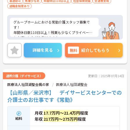
車通勤可
残業少なめ
年間休日110日以上
社会保険完備
交通費支給
退職金制度あり
グループホームにおける常勤介護スタッフ募集で
す！
年間休日数110日以上！残業も少なくプライベート
も大切にしながら働けます！
ご興味ある方には、面接のポイントなど、さらに詳
細をお話致しますのでお気軽にご相談ください。
詳細を見る
無料
紹介してもらう
通所介護（デイサービス）
更新日：2025年07月14日
医療法人社団湖聖会楓の家
医療法人社団湖聖会
【山形県／米沢市】 デイサービスセンターでの
介護士のお仕事です《常勤》
月収
17.7万円～21.4万円
程度
給料
年収
217万円～275万円
程度