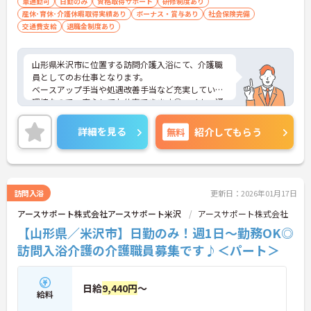
車通勤可
日勤のみ
資格取得サポート
研修制度あり
産休･育休･介護休暇取得実績あり
ボーナス・賞与あり
社会保険完備
交通費支給
退職金制度あり
山形県米沢市に位置する訪問介護入浴にて、介護職
員としてのお仕事となります。
ベースアップ手当や処遇改善手当など充実している
環境なので、安心してお仕事できます◎マイカー通
勤可能となっており、駐車場を完備し交通費支給も
あるので、通勤の際は心配いりません！
詳細を見る
無料
紹介してもらう
ご興味ある方は面接ポイントをお伝えしますので、
お気軽にお問い合わせください♪
訪問入浴
更新日：2026年01月17日
アースサポート株式会社アースサポート米沢
アースサポート株式会社
【山形県／米沢市】日勤のみ！週1日～勤務OK◎
訪問入浴介護の介護職員募集です♪＜パート＞
日給
9,440円
～
給料