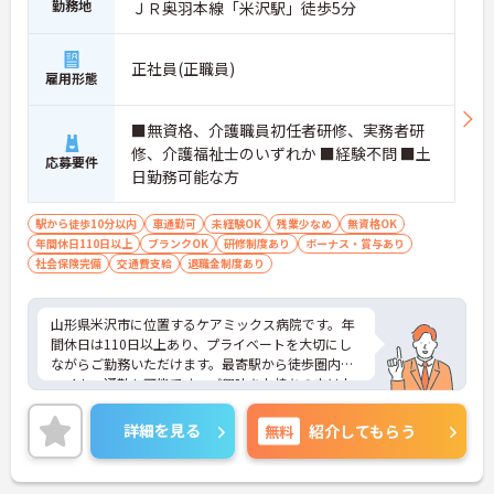
勤務地
ＪＲ奥羽本線「米沢駅」徒歩5分
正社員(正職員)
雇用形態
■無資格、介護職員初任者研修、実務者研
修、介護福祉士のいずれか ■経験不問 ■土
応募要件
日勤務可能な方
駅から徒歩10分以内
車通勤可
未経験OK
残業少なめ
無資格OK
年間休日110日以上
ブランクOK
研修制度あり
ボーナス・賞与あり
社会保険完備
交通費支給
退職金制度あり
山形県米沢市に位置するケアミックス病院です。年
間休日は110日以上あり、プライベートを大切にし
ながらご勤務いただけます。最寄駅から徒歩圏内！
マイカー通勤も可能です。ご興味をお持ちの方はお
気軽にお問い合わせください。
詳細を見る
無料
紹介してもらう