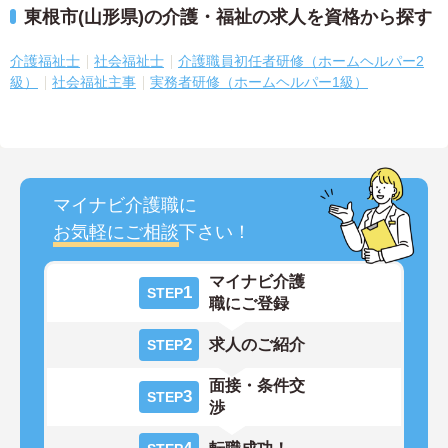
東根市(山形県)の介護・福祉の求人を資格から探す
介護福祉士
社会福祉士
介護職員初任者研修（ホームヘルパー2
級）
社会福祉主事
実務者研修（ホームヘルパー1級）
マイナビ介護職に
お気軽にご相談
下さい！
マイナビ介護
1
STEP
職にご登録
2
求人のご紹介
STEP
面接・条件交
3
STEP
渉