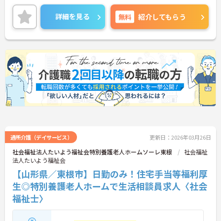
と評価される職場です。また、育児休業・介護休業
の取得実績もあり、ライフステージが変化しても安
詳細を見る
無料
紹介してもらう
心してお勤めいただける環境です。
ご興味のある方には、面接対策ポイントなど、さら
に詳細をお話しいたしますのでお気軽にご相談くだ
さい！
通所介護（デイサービス）
更新日：2026年03月26日
社会福祉法人たいよう福祉会特別養護老人ホームソーレ東根
社会福祉
法人たいよう福祉会
【山形県／東根市】日勤のみ！住宅手当等福利厚
生◎特別養護老人ホームで生活相談員求人〈社会
福祉士〉