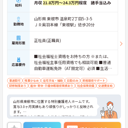
月収
21.8万円～24.3万円
程度 諸手当込み
給料
山形県 東根市 温泉町2丁目5-3-5
勤務地
ＪＲ奥羽本線「東根駅」徒歩20分
正社員(正職員)
雇用形態
■社会福祉士資格をお持ちの方 ※または、
社会福祉主事任用資格でも相談可能 ■普通
応募要件
自動車運転免許（AT限定可）必須 ■生活相
談員業務の経験がある方
車通勤可
残業少なめ
住宅手当・補助
日勤のみ
資格取得サポート
研修制度あり
産休･育休･介護休暇取得実績あり
社会保険完備
交通費支給
山形県東根市に位置する特別養護老人ホームです。
賞与3.0ヶ月実績もあり頑張りがしっかりと反映され
ます。
日勤帯でのお仕事で、お休みも相談でき、プライベ
ートとの両立もしやすいです。
ご興味ある方には、面接対策ポイントなど、さらに