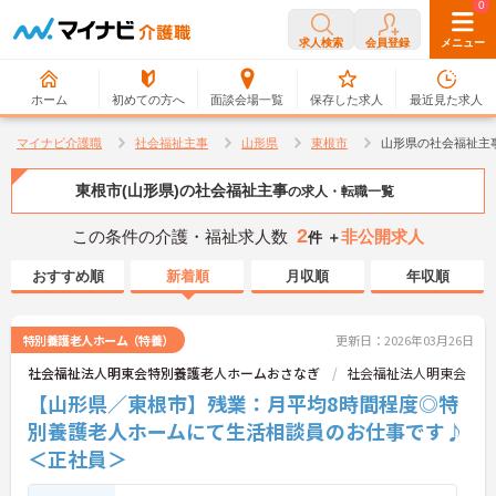
0
0
求人検索
会員登録
メニュー
ホーム
初めての方へ
面談会場一覧
保存した求人
最近見た求人
マイナビ介護職
社会福祉主事
山形県
東根市
山形県の社会福祉主
東根市(山形県)の社会福祉主事
の求人・転職一覧
2
この条件の介護・福祉求人数
非公開求人
件 ＋
おすすめ順
新着順
月収順
年収順
特別養護老人ホーム（特養）
更新日：2026年03月26日
社会福祉法人明東会特別養護老人ホームおさなぎ
社会福祉法人明東会
【山形県／東根市】残業：月平均8時間程度◎特
別養護老人ホームにて生活相談員のお仕事です♪
＜正社員＞