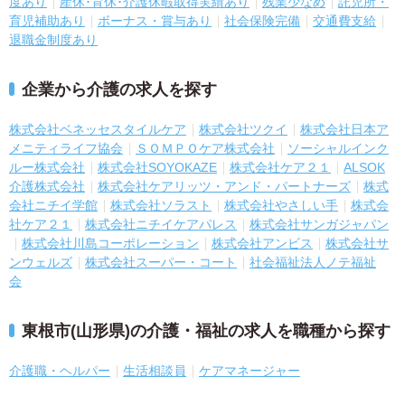
度あり
産休･育休･介護休暇取得実績あり
残業少なめ
託児所・
育児補助あり
ボーナス・賞与あり
社会保険完備
交通費支給
退職金制度あり
企業から介護の求人を探す
株式会社ベネッセスタイルケア
株式会社ツクイ
株式会社日本ア
メニティライフ協会
ＳＯＭＰＯケア株式会社
ソーシャルインク
ルー株式会社
株式会社SOYOKAZE
株式会社ケア２１
ALSOK
介護株式会社
株式会社ケアリッツ・アンド・パートナーズ
株式
会社ニチイ学館
株式会社ソラスト
株式会社やさしい手
株式会
社ケア２１
株式会社ニチイケアパレス
株式会社サンガジャパン
株式会社川島コーポレーション
株式会社アンビス
株式会社サ
ンウェルズ
株式会社スーパー・コート
社会福祉法人ノテ福祉
会
東根市(山形県)の介護・福祉の求人を職種から探す
介護職・ヘルパー
生活相談員
ケアマネージャー