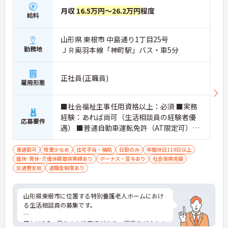
月収
16.5万円～26.2万円
程度
給料
山形県 東根市 中島通り1丁目25号
勤務地
ＪＲ奥羽本線「神町駅」バス・車5分
正社員(正職員)
雇用形態
■社会福祉主事任用資格以上：必須 ■実務
経験：あれば尚可（生活相談員の経験者優
応募要件
遇） ■普通自動車運転免許（AT限定可）：
必須
車通勤可
残業少なめ
住宅手当・補助
日勤のみ
年間休日110日以上
産休･育休･介護休暇取得実績あり
ボーナス・賞与あり
社会保険完備
交通費支給
退職金制度あり
山形県東根市に位置する特別養護老人ホームにおけ
る生活相談員の募集です。
賞与は3.7ヶ月分の支給実績があり、頑張りがきちん