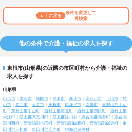
条件を変更して
▲上に戻る
再検索
他の条件で介護・福祉の求人を探す
東根市(山形県)の近隣の市区町村から介護・福祉の
求人を探す
山形県
山形市
米沢市
鶴岡市
酒田市
新庄市
寒河江市
上山市
村
山市
長井市
天童市
東根市
尾花沢市
南陽市
東村山郡山辺
町
東村山郡中山町
西村山郡河北町
西村山郡朝日町
西村山郡
大江町
最上郡真室川町
最上郡鮭川村
東置賜郡高畠町
東置賜
郡川西町
西置賜郡小国町
西置賜郡白鷹町
西置賜郡飯豊町
東
田川郡三川町
東田川郡庄内町
飽海郡遊佐町