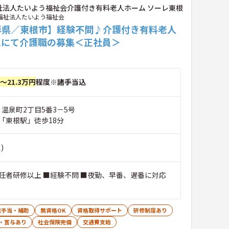
祉法人たいよう福祉会介護付き有料老人ホーム ソーレ東根
福祉法人たいよう福祉会
形県／東根市】経験不問♪介護付き有料老人
ムにて介護職の募集＜正社員＞
円～21.3万円
程度※諸手当込
 温泉町2丁目5番3－5号
「東根駅」徒歩18分
)
任者研修以上 ■経験不問 ■夜勤、早番、遅番に対応
宅手当・補助
無資格OK
資格取得サポート
研修制度あり
・賞与あり
社会保険完備
交通費支給