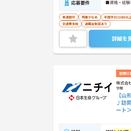
応募要件
■資格・経験
車通勤可
残業少なめ
年間休日110日以
交通費支給
退職金制度あり
詳細を
訪問介
株式会
学館
【山
♪訪
ート