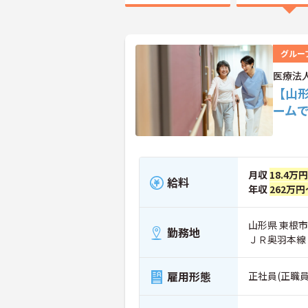
グルー
医療法
【山
ーム
月収
18.4万
給料
年収
262万円
山形県 東根市
勤務地
ＪＲ奥羽本線
雇用形態
正社員(正職員