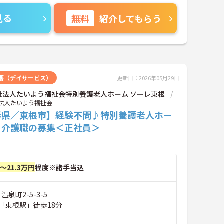
見る
無料
紹介してもらう
護（デイサービス）
更新日：2026年05月29日
祉法人たいよう福祉会特別養護老人ホーム ソーレ東根
法人たいよう福祉会
形県／東根市】経験不問♪特別養護老人ホー
て介護職の募集＜正社員＞
円～21.3万円
程度※諸手当込
温泉町2-5-3-5
「東根駅」徒歩18分