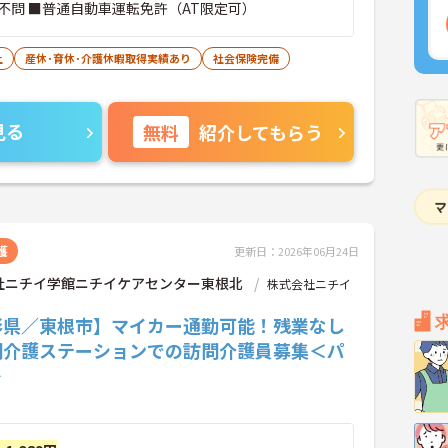
不問 ■普通自動車運転免許（AT限定可）
上
産休･育休･介護休暇取得実績あり
社会保険完備
見る
無料
紹介してもらう
護
更新日：2026年06月24日
社ニチイ学館ニチイケアセンター東根北
株式会社ニチイ
形県／東根市】マイカー通勤可能！残業なし
問介護ステーションでの訪問介護員募集＜パ
＞