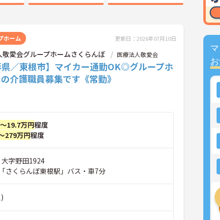
プホーム
更新日：2026年07月10日
マ
人敬愛会グループホームさくらんぼ
医療法人敬愛会
お
形県／東根市】マイカー通勤OK◎グループホ
での介護職員募集です《常勤》
円～19.7万円
程度
～279万円
程度
 大字野田1924
「さくらんぼ東根駅」バス・車7分
)