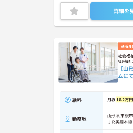
詳細を
通所介
社会福
社会福祉
【山
ムに
給料
月収
18.2万
山形県 東根市 
勤務地
ＪＲ奥羽本線