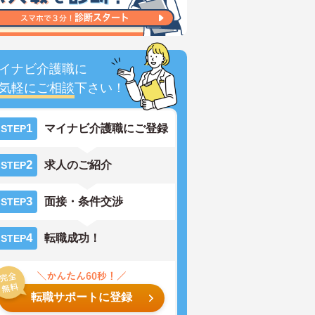
イナビ介護職に
気軽にご相談
下さい！
1
マイナビ介護職にご登録
STEP
2
求人のご紹介
STEP
3
面接・条件交渉
STEP
4
転職成功！
STEP
転職サポートに登録