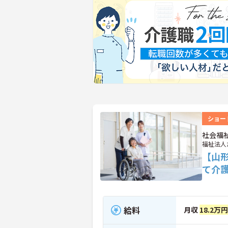
ショー
社会福
福祉法人
【山
て介
給料
月収
18.2万