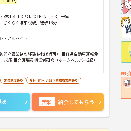
～1,389円
小林1-4-1 ICパレス1F･A（103）号室
「さくらんぼ東根駅」徒歩18分
ト・アルバイト
訪問介護業務の経験あれば尚可） ■普通自動車運転免
可）必須 ■介護職員初任者研修（ホームヘルパー2級）
研修制度あり
産休･育休･介護休暇取得実績あり
見る
無料
紹介してもらう