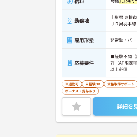
給料
時給
1,154円
山形県 東根市 
勤務地
ＪＲ奥羽本線
雇用形態
非常勤・パー
■経験不問（
応募要件
許（AT限定
以上必須
車通勤可
未経験OK
資格取得サポート
ボーナス・賞与あり
詳細を