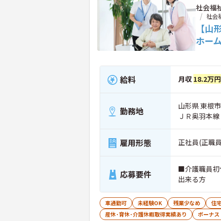
社会福
社会
【山
ホー
給料
月収
18.2万
山形県 東根市
勤務地
ＪＲ奥羽本線
雇用形態
正社員(正職員
■介護職員初
応募要件
出来る方
車通勤可
未経験OK
残業少なめ
住
産休･育休･介護休暇取得実績あり
ボーナス