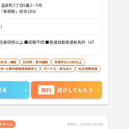
 温泉町2丁目5番3－5号
「東根駅」徒歩18分
)
任者研修以上 ■経験不問 ■普通自動車運転免許（AT
宅手当・補助
託児所・育児補助
年間休日110日以上
育休･介護休暇取得実績あり
ボーナス・賞与あり
社会保険完備
見る
無料
紹介してもらう
人ホーム
更新日：2026年05月29日