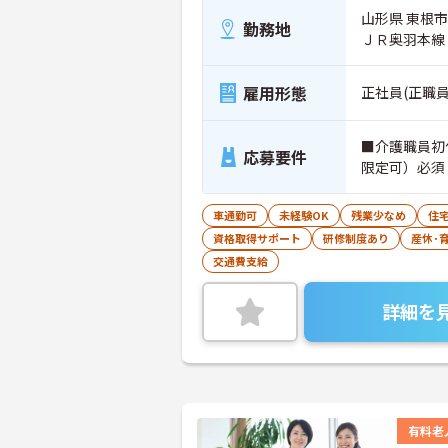
山形県 東根市
勤務地
ＪＲ奥羽本線
雇用形態
正社員(正職員
■介護職員初
応募要件
限定可）必須
車通勤可
未経験OK
残業少なめ
住
資格取得サポート
研修制度あり
産休･
交通費支給
詳細を
有料老