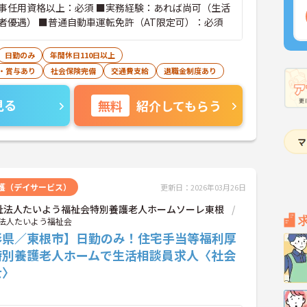
事任用資格以上：必須 ■実務経験：あれば尚可（生活
者優遇） ■普通自動車運転免許（AT限定可）：必須
日勤のみ
年間休日110日以上
・賞与あり
社会保険完備
交通費支給
退職金制度あり
見る
無料
紹介してもらう
護（デイサービス）
更新日：2026年03月26日
祉法人たいよう福祉会特別養護老人ホームソーレ東根
法人たいよう福祉会
形県／東根市】日勤のみ！住宅手当等福利厚
特別養護老人ホームで生活相談員求人〈社会
士〉