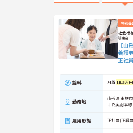
特別養
社会福
明東会
【山
養護
正社
給料
月収
16.5万
山形県 東根市
勤務地
ＪＲ奥羽本線
雇用形態
正社員(正職員