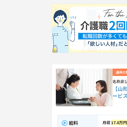
通所介
名称非
【山
ービ
給料
月収
17.0万