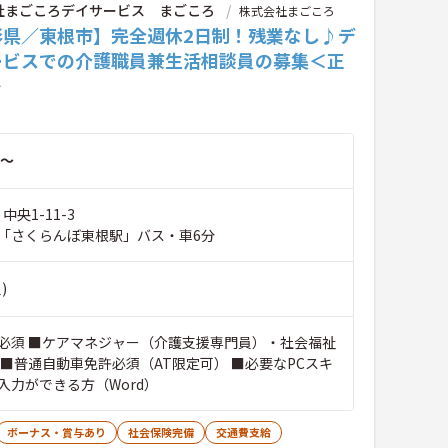
社まごころデイサービス まごころ
株式会社まごころ
形県／東根市】完全週休2日制！残業なし♪デ
ービスでの介護職員兼生活相談員の募集＜正
＞
～
中央1-11-3
「さくらんぼ東根駅」バス・車6分
)
必須 ■ケアマネジャー（介護支援専門員）・社会福祉
 ■普通自動車免許必須（AT限定可） ■必要なPCスキ
入力ができる方（Word）
ボーナス・賞与あり
社会保険完備
交通費支給