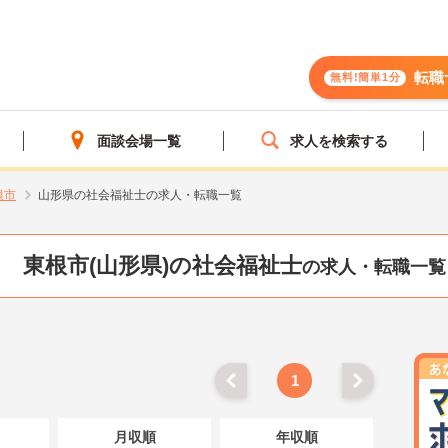
転職
無料!簡単1分
面談会場一覧
求人を検索する
根市
山形県の社会福祉士の求人・転職一覧
東根市(山形県)の社会福祉士
の求人・転職一覧
1
月収順
年収順