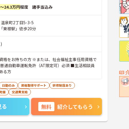
円～24.3万円
程度 諸手当込み
温泉町2丁目5-3-5
「東根駅」徒歩20分
)
資格をお持ちの方 ※または、社会福祉主事任用資格で
■普通自動車運転免許（AT限定可）必須 ■生活相談員
ある方
日勤のみ
資格取得サポート
研修制度あり
完備
交通費支給
見る
無料
紹介してもらう