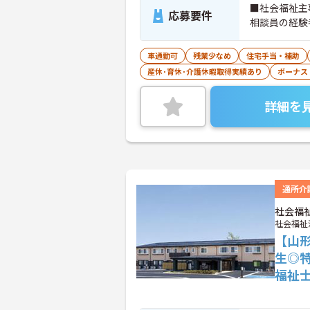
■社会福祉主
応募要件
相談員の経験
車通勤可
残業少なめ
住宅手当・補助
産休･育休･介護休暇取得実績あり
ボーナス
詳細を
通所介
社会福
社会福祉
【山
生◎
福祉