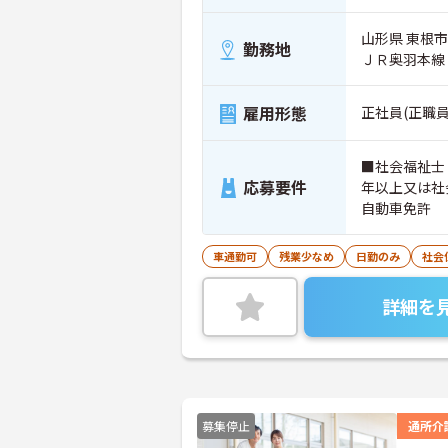
山形県 東根市
勤務地
ＪＲ奥羽本線
雇用形態
正社員(正職員
■社会福祉士
応募要件
年以上又は社
自動車免許
車通勤可
残業少なめ
日勤のみ
社会
詳細を
募集停止
通所介