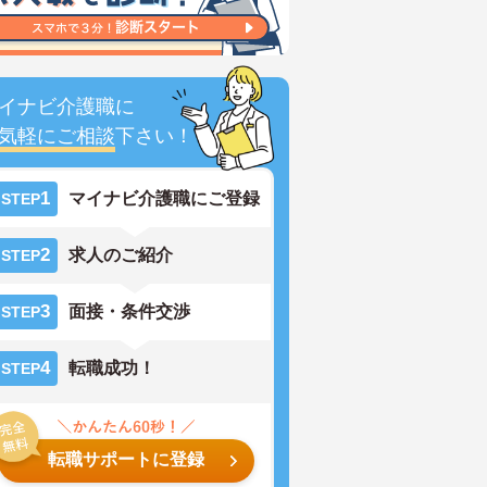
イナビ介護職に
気軽にご相談
下さい！
1
マイナビ介護職にご登録
STEP
2
求人のご紹介
STEP
3
面接・条件交渉
STEP
4
転職成功！
STEP
転職サポートに登録