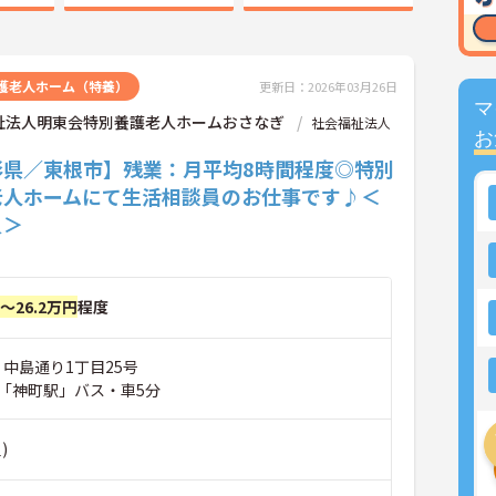
護老人ホーム（特養）
更新日：2026年03月26日
マ
祉法人明東会特別養護老人ホームおさなぎ
社会福祉法人
お
形県／東根市】残業：月平均8時間程度◎特別
老人ホームにて生活相談員のお仕事です♪＜
員＞
円～26.2万円
程度
 中島通り1丁目25号
「神町駅」バス・車5分
)