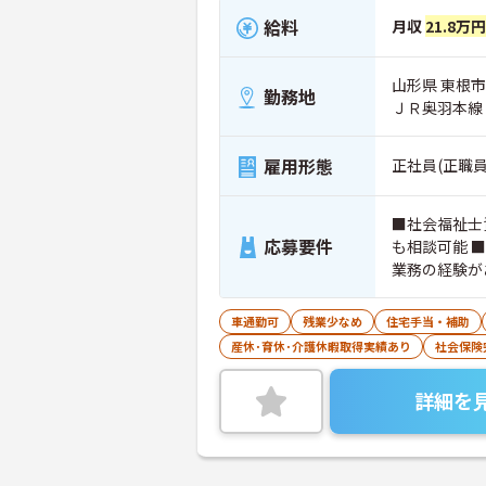
給料
月収
21.8万
山形県 東根市 
勤務地
ＪＲ奥羽本線
雇用形態
正社員(正職員
■社会福祉士
応募要件
も相談可能 
業務の経験が
車通勤可
残業少なめ
住宅手当・補助
産休･育休･介護休暇取得実績あり
社会保険
詳細を