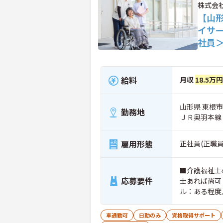
株式会
【山
イサ
社員
給料
月収
18.5万円
山形県 東根市 
勤務地
ＪＲ奥羽本線
雇用形態
正社員(正職員
■介護福祉士
応募要件
士あれば尚可
ル：ある程度
車通勤可
日勤のみ
資格取得サポート