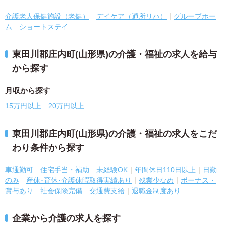
介護老人保健施設（老健）
デイケア（通所リハ）
グループホー
ム
ショートステイ
東田川郡庄内町(山形県)の介護・福祉の求人を給与
から探す
月収から探す
15万円以上
20万円以上
東田川郡庄内町(山形県)の介護・福祉の求人をこだ
わり条件から探す
車通勤可
住宅手当・補助
未経験OK
年間休日110日以上
日勤
のみ
産休･育休･介護休暇取得実績あり
残業少なめ
ボーナス・
賞与あり
社会保険完備
交通費支給
退職金制度あり
企業から介護の求人を探す