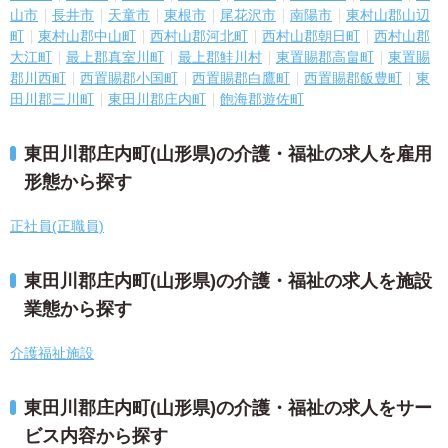
山市
長井市
天童市
東根市
尾花沢市
南陽市
東村山郡山辺
町
東村山郡中山町
西村山郡河北町
西村山郡朝日町
西村山郡
大江町
最上郡真室川町
最上郡鮭川村
東置賜郡高畠町
東置賜
郡川西町
西置賜郡小国町
西置賜郡白鷹町
西置賜郡飯豊町
東
田川郡三川町
東田川郡庄内町
飽海郡遊佐町
東田川郡庄内町(山形県)の介護・福祉の求人を雇用
形態から探す
正社員(正職員)
東田川郡庄内町(山形県)の介護・福祉の求人を施設
業態から探す
介護福祉施設
東田川郡庄内町(山形県)の介護・福祉の求人をサー
ビス内容から探す