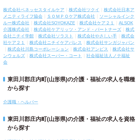
株式会社ベネッセスタイルケア
株式会社ツクイ
株式会社日本ア
メニティライフ協会
ＳＯＭＰＯケア株式会社
ソーシャルインク
ルー株式会社
株式会社SOYOKAZE
株式会社ケア２１
ALSOK
介護株式会社
株式会社ケアリッツ・アンド・パートナーズ
株式
会社ニチイ学館
株式会社ソラスト
株式会社やさしい手
株式会
社ケア２１
株式会社ニチイケアパレス
株式会社サンガジャパン
株式会社川島コーポレーション
株式会社アンビス
株式会社サ
ンウェルズ
株式会社スーパー・コート
社会福祉法人ノテ福祉
会
東田川郡庄内町(山形県)の介護・福祉の求人を職種
から探す
介護職・ヘルパー
東田川郡庄内町(山形県)の介護・福祉の求人を資格
から探す