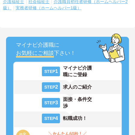
介護福祉士
社会福祉士
介護職員初任者研修（ホームヘルパー2
級）
実務者研修（ホームヘルパー1級）
マイナビ介護職に
お気軽にご相談
下さい！
マイナビ介護
1
STEP
職にご登録
2
求人のご紹介
STEP
面接・条件交
3
STEP
渉
4
転職成功！
STEP