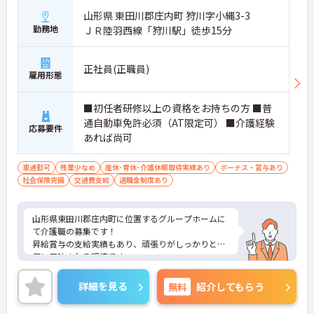
山形県 東田川郡庄内町 狩川字小縄3-3
勤務地
ＪＲ陸羽西線「狩川駅」徒歩15分
正社員(正職員)
雇用形態
■初任者研修以上の資格をお持ちの方 ■普
通自動車免許必須（AT限定可） ■介護経験
応募要件
あれば尚可
車通勤可
残業少なめ
産休･育休･介護休暇取得実績あり
ボーナス・賞与あり
社会保険完備
交通費支給
退職金制度あり
山形県東田川郡庄内町に位置するグループホームに
て介護職の募集です！
昇給賞与の支給実績もあり、頑張りがしっかりと評
価に反映される環境です。
ご興味ある方には、面接対策ポイントなど、さらに
詳細をお話しいたしますのでお気軽にご相談くださ
詳細を見る
無料
紹介してもらう
い！