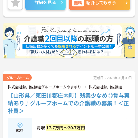
お問い合わせください。
詳細を見る
無料
紹介してもらう
グループホーム
更新日：2025年06月09日
株式会社狩川佐藤組グループホームやまゆり
株式会社狩川佐藤組
【山形県／東田川郡庄内町】残業少なめ◎賞与実
績あり♪グループホームでの介護職の募集！＜正
社員＞
月収
17.7万円～20.7万円
給料