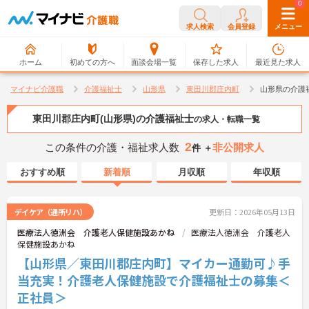
0
0
求人検索
会員登録
メニュー
ホーム
初めての方へ
面談会場一覧
保存した求人
最近見た求人
マイナビ介護職
介護福祉士
山形県
東田川郡庄内町
山形県の介護
東田川郡庄内町(山形県)の介護福祉士
の求人・転職一覧
2
この条件の介護・福祉求人数
非公開求人
件 ＋
おすすめ順
新着順
月収順
年収順
デイケア（通所リハ）
更新日：2026年05月13日
医療法人徳洲会 介護老人保健施設あかね
医療法人徳洲会 介護老人
保健施設あかね
【山形県／東田川郡庄内町】マイカー通勤可♪手
当充実！介護老人保健施設で介護福祉士の募集＜
正社員＞