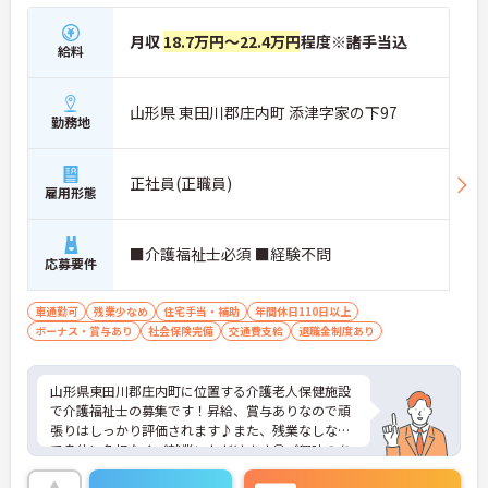
月収
18.7万円～22.4万円
程度※諸手当込
給料
山形県 東田川郡庄内町 添津字家の下97
勤務地
正社員(正職員)
雇用形態
■介護福祉士必須 ■経験不問
応募要件
車通勤可
残業少なめ
住宅手当・補助
年間休日110日以上
ボーナス・賞与あり
社会保険完備
交通費支給
退職金制度あり
山形県東田川郡庄内町に位置する介護老人保健施設
で介護福祉士の募集です！昇給、賞与ありなので頑
張りはしっかり評価されます♪また、残業なしなの
で身体に負担なくご就業いただけます◎ご興味のあ
る方はご面接のポイントお伝えしますのでご気軽に