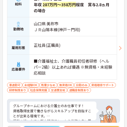
給料
年収
287万円～358万円
程度 賞与2.8ヵ月
の場合
山口県 美祢市
勤務地
ＪＲ山陽本線(神戸－門司)
正社員(正職員)
雇用形態
■介護福祉士、介護職員初任者研修（ヘル
パー2級）以上あれば優遇 ※無資格・未経験
応募要件
応相談
車通勤可
未経験OK
残業少なめ
無資格OK
日勤のみ
資格取得サポート
研修制度あり
社会保険完備
交通費支給
退職金制度あり
グループホームにおける介護士のお仕事です！
資格取得支援で働きながらスキルアップを目指すこ
とが出来る環境です。
経験の浅い方でも新人研修でしっかり業務を身に着
けることができます。