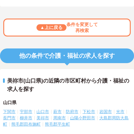
条件を変更して
▲上に戻る
再検索
他の条件で介護・福祉の求人を探す
美祢市(山口県)の近隣の市区町村から介護・福祉の
求人を探す
山口県
下関市
宇部市
山口市
萩市
防府市
下松市
岩国市
光市
長門市
柳井市
美祢市
周南市
山陽小野田市
大島郡周防大島
町
熊毛郡田布施町
熊毛郡平生町