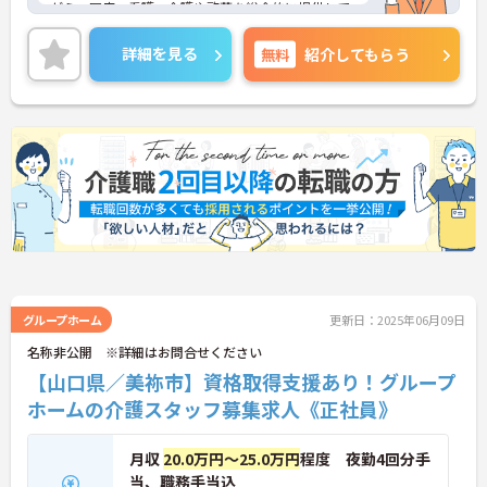
がら、医療、看護、介護や啓蒙を総合的に提供して
いく」ことを理念とし、精神科医療の向上を目指さ
れています。
詳細を見る
無料
紹介してもらう
残業ほぼ無し！お仕事の後の時間も有効に使えま
す！
託児所完備で子育て中の方も安心して働けます！
ご興味ある方には、面接のポイントなど、さらに詳
細をお話致しますのでお気軽にご相談ください。
グループホーム
更新日：2025年06月09日
名称非公開 ※詳細はお問合せください
【山口県／美祢市】資格取得支援あり！グループ
ホームの介護スタッフ募集求人《正社員》
月収
20.0万円～25.0万円
程度 夜勤4回分手
当、職務手当込