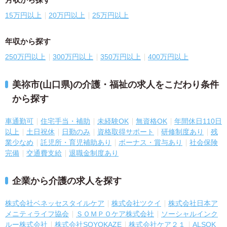
15万円以上
20万円以上
25万円以上
年収から探す
250万円以上
300万円以上
350万円以上
400万円以上
美祢市(山口県)の介護・福祉の求人をこだわり条件
から探す
車通勤可
住宅手当・補助
未経験OK
無資格OK
年間休日110日
以上
土日祝休
日勤のみ
資格取得サポート
研修制度あり
残
業少なめ
託児所・育児補助あり
ボーナス・賞与あり
社会保険
完備
交通費支給
退職金制度あり
企業から介護の求人を探す
株式会社ベネッセスタイルケア
株式会社ツクイ
株式会社日本ア
メニティライフ協会
ＳＯＭＰＯケア株式会社
ソーシャルインク
ルー株式会社
株式会社SOYOKAZE
株式会社ケア２１
ALSOK