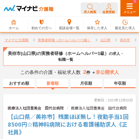
0
0
求人検索
会員登録
メニュー
ホーム
初めての方へ
面談会場一覧
保存した求人
最近見た求人
マイナビ介護職
実務者研修（ホームヘルパー1級）
山口県
美祢市
美祢市(山口県)の実務者研修（ホームヘルパー1級）
の求人・
転職一覧
2
この条件の介護・福祉求人数
非公開求人
件 ＋
おすすめ順
新着順
月収順
年収順
更新日：2025年12月03日
医療法人社団豊美会 田代台病院
医療法人社団豊美会 田代台病院
【山口県／美祢市】残業ほぼ無し！夜勤手当1回
8500円☆精神科病院における看護補助求人《正
社員》