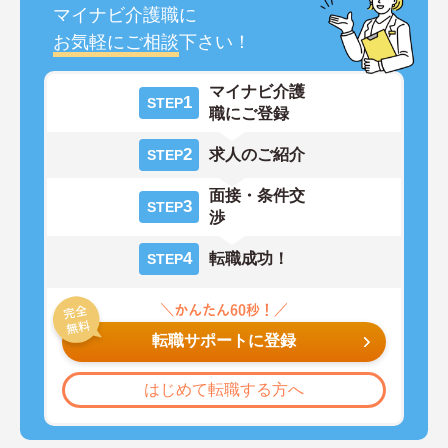
マイナビ介護職に
お気軽にご相談
下さい！
マイナビ介護
1
STEP
職にご登録
2
求人のご紹介
STEP
面接・条件交
3
STEP
渉
4
転職成功！
STEP
転職サポートに登録
はじめて転職する方へ