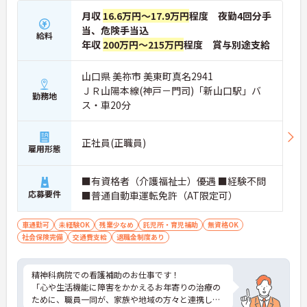
月収
16.6万円～17.9万円
程度 夜勤4回分手
当、危険手当込
給料
年収
200万円～215万円
程度 賞与別途支給
山口県 美祢市 美東町真名2941
ＪＲ山陽本線(神戸－門司)「新山口駅」バ
勤務地
ス・車20分
正社員(正職員)
雇用形態
■有資格者（介護福祉士）優遇 ■経験不問
応募要件
■普通自動車運転免許（AT限定可）
車通勤可
未経験OK
残業少なめ
託児所・育児補助
無資格OK
社会保険完備
交通費支給
退職金制度あり
精神科病院での看護補助のお仕事です！
「心や生活機能に障害をかかえるお年寄りの治療の
ために、職員一同が、家族や地域の方々と連携しな