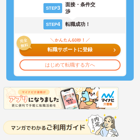
面接・条件交
3
STEP
渉
4
転職成功！
STEP
転職サポートに登録
はじめて転職する方へ