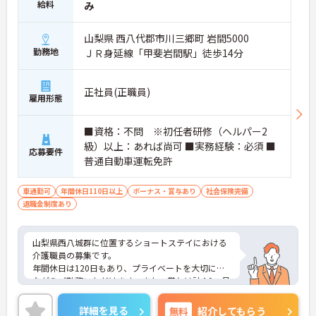
給料
み
山梨県 西八代郡市川三郷町 岩間5000
勤務地
ＪＲ身延線「甲斐岩間駅」徒歩14分
正社員(正職員)
雇用形態
■資格：不問 ※初任者研修（ヘルパー2
級）以上：あれば尚可 ■実務経験：必須 ■
応募要件
普通自動車運転免許
車通勤可
年間休日110日以上
ボーナス・賞与あり
社会保険完備
退職金制度あり
山梨県西八城群に位置するショートステイにおける
介護職員の募集です。
年間休日は120日もあり、プライベートを大切にし
ながらご勤務いただけます。また、賞与は計4.0ヶ月
分の支給実績があり、頑張りがきちんと評価される
職場です。
詳細を見る
無料
紹介してもらう