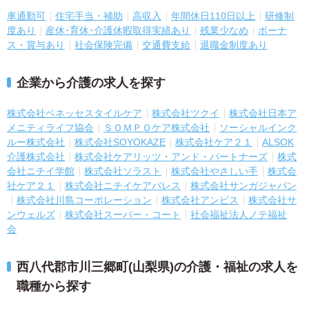
車通勤可
住宅手当・補助
高収入
年間休日110日以上
研修制
度あり
産休･育休･介護休暇取得実績あり
残業少なめ
ボーナ
ス・賞与あり
社会保険完備
交通費支給
退職金制度あり
企業から介護の求人を探す
株式会社ベネッセスタイルケア
株式会社ツクイ
株式会社日本ア
メニティライフ協会
ＳＯＭＰＯケア株式会社
ソーシャルインク
ルー株式会社
株式会社SOYOKAZE
株式会社ケア２１
ALSOK
介護株式会社
株式会社ケアリッツ・アンド・パートナーズ
株式
会社ニチイ学館
株式会社ソラスト
株式会社やさしい手
株式会
社ケア２１
株式会社ニチイケアパレス
株式会社サンガジャパン
株式会社川島コーポレーション
株式会社アンビス
株式会社サ
ンウェルズ
株式会社スーパー・コート
社会福祉法人ノテ福祉
会
西八代郡市川三郷町(山梨県)の介護・福祉の求人を
職種から探す