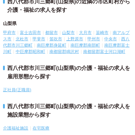
西八代郡市川三郷町(山梨県)の近隣の市区町村から
介護・福祉の求人を探す
山梨県
甲府市
富士吉田市
都留市
山梨市
大月市
韮崎市
南アルプ
ス市
北杜市
甲斐市
笛吹市
上野原市
甲州市
中央市
西八
代郡市川三郷町
南巨摩郡身延町
南巨摩郡南部町
南巨摩郡富士
川町
中巨摩郡昭和町
南都留郡鳴沢村
南都留郡富士河口湖町
西八代郡市川三郷町(山梨県)の介護・福祉の求人を
雇用形態から探す
正社員(正職員)
西八代郡市川三郷町(山梨県)の介護・福祉の求人を
施設業態から探す
介護福祉施設
在宅医療