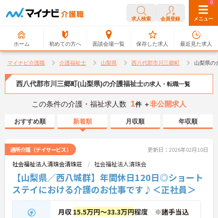
0
0
求人検索
会員登録
メニュー
ホーム
初めての方へ
面談会場一覧
保存した求人
最近見た求人
マイナビ介護職
介護福祉士
山梨県
西八代郡市川三郷町
山梨県の
西八代郡市川三郷町(山梨県)の介護福祉士
の求人・転職一覧
1
この条件の介護・福祉求人数
非公開求人
件 ＋
おすすめ順
新着順
月収順
年収順
通所介護（デイサービス）
更新日：2026年02月10日
社会福祉法人清珠会清珠荘
社会福祉法人清珠会
【山梨県／西八城群】年間休日120日◎ショート
ステイにおける介護のお仕事です♪＜正社員＞
月収
15.5万円～33.3万円
程度 ※諸手当込