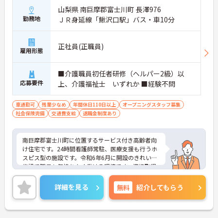
山梨県 南巨摩郡富士川町 長澤976
勤務地
ＪＲ身延線「鰍沢口駅」バス・車10分
正社員(正職員)
雇用形態
■介護職員初任者研修（ヘルパー2級）以
応募要件
上、介護福祉士 いずれか ■経験不問
車通勤可
残業少なめ
年間休日110日以上
オープニングスタッフ募集
社会保険完備
交通費支給
退職金制度あり
南巨摩郡富士川町に位置するサービス付き高齢者向
け住宅です。24時間看護師常駐、医療支援も行うホ
スピス型の施設です。令和6年6月に開設のきれいな
施設で職員も気持ちよく働ける環境です。資格取得
支援制度もあり、働きながらスキルアップも目指せ
ます。24時間看護師常駐のため、安心して介護業務
詳細を見る
無料
紹介してもらう
に専念できます。ご興味のある方には、面接対策ポ
イントなど、さらに詳細をお話ししますのでお気軽
にご相談ください！