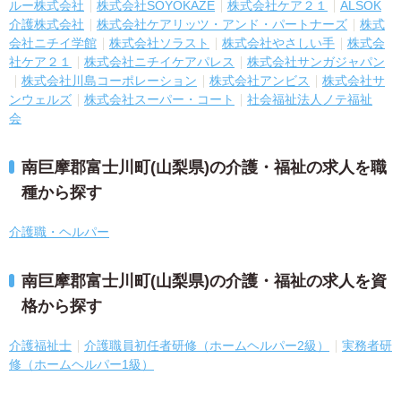
ルー株式会社
株式会社SOYOKAZE
株式会社ケア２１
ALSOK
介護株式会社
株式会社ケアリッツ・アンド・パートナーズ
株式
会社ニチイ学館
株式会社ソラスト
株式会社やさしい手
株式会
社ケア２１
株式会社ニチイケアパレス
株式会社サンガジャパン
株式会社川島コーポレーション
株式会社アンビス
株式会社サ
ンウェルズ
株式会社スーパー・コート
社会福祉法人ノテ福祉
会
南巨摩郡富士川町(山梨県)の介護・福祉の求人を職
種から探す
介護職・ヘルパー
南巨摩郡富士川町(山梨県)の介護・福祉の求人を資
格から探す
介護福祉士
介護職員初任者研修（ホームヘルパー2級）
実務者研
修（ホームヘルパー1級）