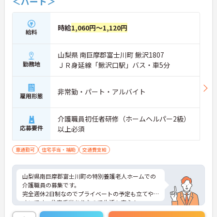
＜パート＞
時給
1,060円～1,120円
給料
山梨県 南巨摩郡富士川町 鰍沢1807
勤務地
ＪＲ身延線「鰍沢口駅」バス・車5分
非常勤・パート・アルバイト
雇用形態
介護職員初任者研修（ホームヘルパー2級）
応募要件
以上必須
車通勤可
住宅手当・補助
交通費支給
山梨県南巨摩郡富士川町の特別養護老人ホームでの
介護職員の募集です。
完全週休2日制なのでプライベートの予定も立てや
すいです。住宅手当ありなので生活も安心！
ご興味のある方は、面接のポイントをお伝えします