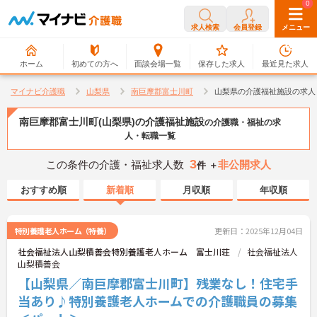
0
0
求人検索
会員登録
メニュー
ホーム
初めての方へ
面談会場一覧
保存した求人
最近見た求人
マイナビ介護職
山梨県
南巨摩郡富士川町
山梨県の介護福祉施設の求人
南巨摩郡富士川町(山梨県)の介護福祉施設
の介護職・福祉の求
人・転職一覧
3
この条件の介護・福祉求人数
非公開求人
件 ＋
おすすめ順
新着順
月収順
年収順
特別養護老人ホーム（特養）
更新日：2025年12月04日
社会福祉法人山梨積善会特別養護老人ホーム 富士川荘
社会福祉法人
山梨積善会
【山梨県／南巨摩郡富士川町】残業なし！住宅手
当あり♪特別養護老人ホームでの介護職員の募集