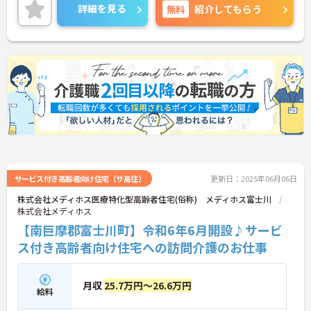
のでお気軽にお問い合せください。
詳細を見る
無料
紹介してもらう
サービス付き高齢者向け住宅（サ高住）
更新日：2025年06月06日
株式会社メディホス医療特化型高齢者住宅(俗称) メディホス富士川
株式会社メディホス
【南巨摩郡富士川町】令和6年6月開設♪サービ
ス付き高齢者向け住宅への訪問介護のお仕事
月収
25.7万円～26.6万円
給料