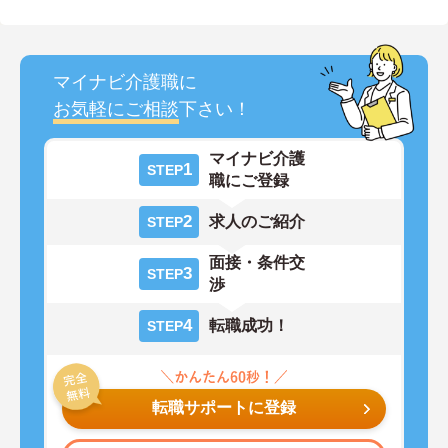
マイナビ介護職に
お気軽にご相談
下さい！
マイナビ介護
1
STEP
職にご登録
2
求人のご紹介
STEP
面接・条件交
3
STEP
渉
4
転職成功！
STEP
転職サポートに登録