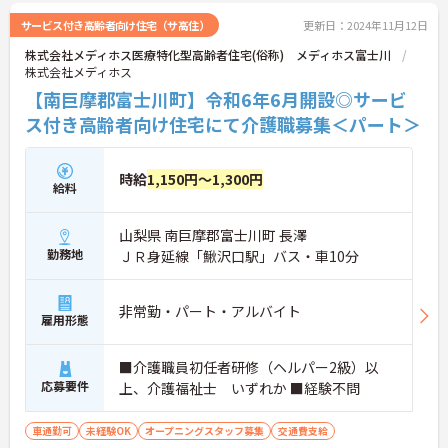
サービス付き高齢者向け住宅（サ高住）
更新日：2024年11月12日
株式会社メディホス医療特化型高齢者住宅(俗称) メディホス富士川
株式会社メディホス
【南巨摩郡富士川町】令和6年6月開設◎サービ
ス付き高齢者向け住宅にて介護職募集＜パート＞
時給
1,150円～1,300円
給料
山梨県 南巨摩郡富士川町 長澤
勤務地
ＪＲ身延線「鰍沢口駅」バス・車10分
非常勤・パート・アルバイト
雇用形態
■介護職員初任者研修（ヘルパー2級）以
応募要件
上、介護福祉士 いずれか ■経験不問
車通勤可
未経験OK
オープニングスタッフ募集
交通費支給