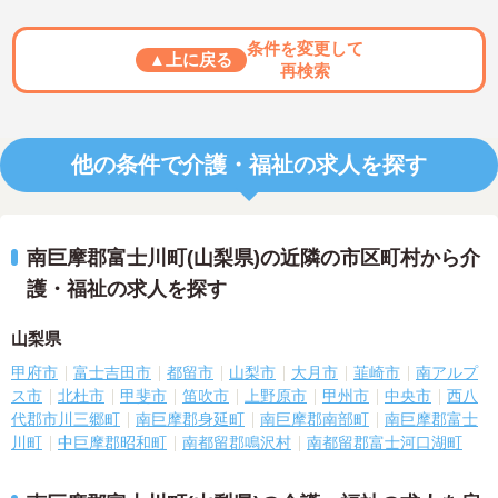
条件を変更して
▲上に戻る
再検索
他の条件で介護・福祉の求人を探す
南巨摩郡富士川町(山梨県)の近隣の市区町村から介
護・福祉の求人を探す
山梨県
甲府市
富士吉田市
都留市
山梨市
大月市
韮崎市
南アルプ
ス市
北杜市
甲斐市
笛吹市
上野原市
甲州市
中央市
西八
代郡市川三郷町
南巨摩郡身延町
南巨摩郡南部町
南巨摩郡富士
川町
中巨摩郡昭和町
南都留郡鳴沢村
南都留郡富士河口湖町