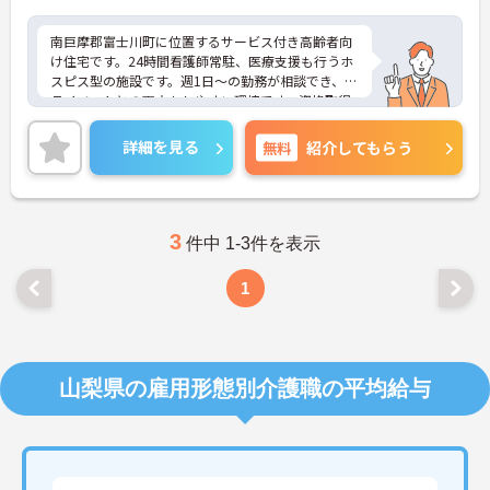
南巨摩郡富士川町に位置するサービス付き高齢者向
け住宅です。24時間看護師常駐、医療支援も行うホ
スピス型の施設です。週1日～の勤務が相談でき、プ
ライベートとの両立もしやすい環境です。資格取得
支援制度もあり、働きながらスキルアップも目指せ
ます。ご興味のある方には、面接対策ポイントな
詳細を見る
無料
紹介してもらう
ど、さらに詳細をお話ししますのでお気軽にご相談
ください！
3
件中 1-3件を表示
1
山梨県の雇用形態別介護職の平均給与