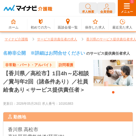
0
1
求人検索
会員登録
メニュー
ホーム
初めての方へ
面談会場一覧
保存した求人
最近見た求人
マイナビ介護職
サービス提供責任者の求人
香川県のサービス提供責任者求
名称非公開 ※詳細はお問合せください
のサービス提供責任者求人
非常勤・パート・アルバイト
訪問看護
【香川県／高松市】1日4h～応相談
／賞与年2回（諸条件あり）／社員
給食あり＜サービス提供責任者＞
更新日：2026年05月26日 求人番号：10181883
勤務地
香川県
高松市