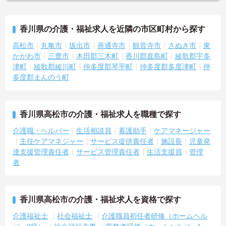
香川県の介護・福祉求人を近隣の市区町村から探す
高松市
丸亀市
坂出市
善通寺市
観音寺市
さぬき市
東
かがわ市
三豊市
木田郡三木町
香川郡直島町
綾歌郡宇多
津町
綾歌郡綾川町
仲多度郡琴平町
仲多度郡多度津町
仲
多度郡まんのう町
香川県高松市の介護・福祉求人を職種で探す
介護職・ヘルパー
生活相談員
看護助手
ケアマネージャー
主任ケアマネジャー
サービス提供責任者
施設長
児童発
達支援管理責任者
サービス管理責任者
生活支援員
管理
者
香川県高松市の介護・福祉求人を資格で探す
介護福祉士
社会福祉士
介護職員初任者研修（ホームヘル