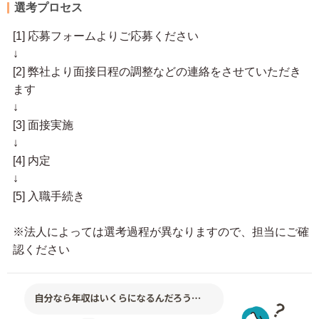
選考プロセス
[1] 応募フォームよりご応募ください
↓
[2] 弊社より面接日程の調整などの連絡をさせていただき
ます
↓
[3] 面接実施
↓
[4] 内定
↓
[5] 入職手続き
※法人によっては選考過程が異なりますので、担当にご確
認ください