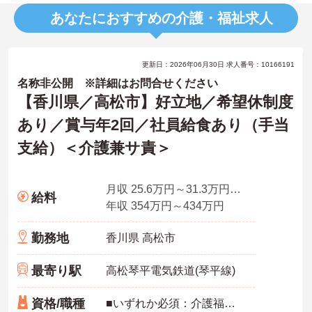
あなたにおすすめの介護・福祉求人
更新日：2026年06月30日 求人番号：10166191
名称非公開 ※詳細はお問合せください
【香川県／高松市】好立地／希望休制度
あり／賞与年2回／社員給食あり（手当
支給）＜介護兼サ責＞
月収 25.6万円～31.3万円諸手当込み・夜勤3回想定
給料
年収 354万円～434万円
勤務地
香川県 高松市
最寄り駅
高松琴平電気鉄道(琴平線)
資格/職種
■いずれか必須：介護福祉士・実務者研修 ■あれば尚可：普通自動車運転免許（AT限定可）