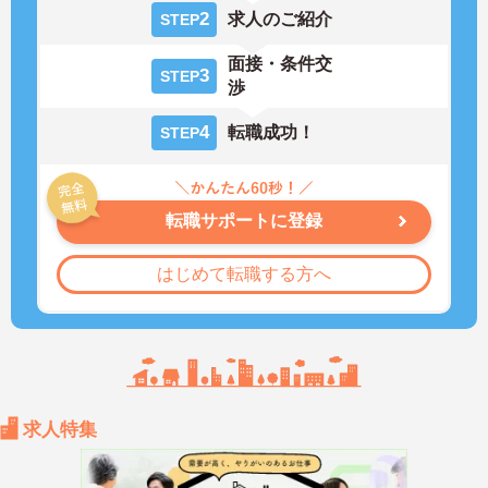
2
求人のご紹介
STEP
面接・条件交
3
STEP
渉
4
転職成功！
STEP
転職サポートに登録
はじめて転職する方へ
求人特集