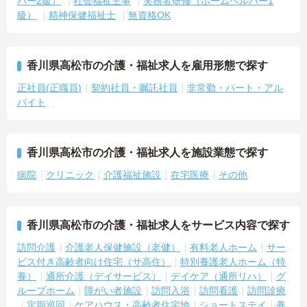
パー2級）
社会福祉主事
実務者研修（ホームヘルパー1
級）
精神保健福祉士
無資格OK
香川県高松市の介護・福祉求人を雇用形態で探す
正社員(正職員)
契約社員・嘱託社員
非常勤・パート・アル
バイト
香川県高松市の介護・福祉求人を施設業態で探す
病院
クリニック
介護福祉施設
在宅医療
その他
香川県高松市の介護・福祉求人をサービス内容で探す
訪問介護
介護老人保健施設（老健）
有料老人ホーム
サー
ビス付き高齢者向け住宅（サ高住）
特別養護老人ホーム（特
養）
通所介護（デイサービス）
デイケア（通所リハ）
グ
ループホーム
障がい者施設
訪問入浴
訪問看護
訪問診療
定期巡回
ケアハウス・高齢者住宅地
ショートステイ
養