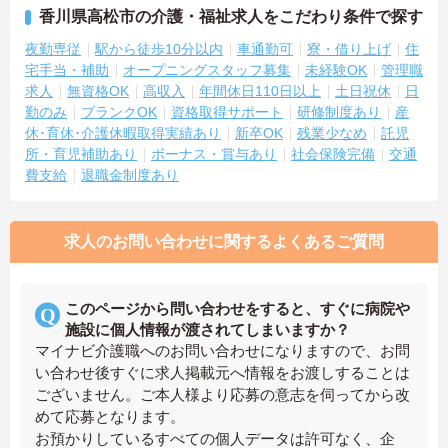
香川県高松市の介護・福祉求人をこだわり条件で探す
夜勤専従
駅から徒歩10分以内
車通勤可
寮・借り上げ
住
宅手当・補助
オープニングスタッフ募集
未経験OK
管理職
求人
無資格OK
高収入
年間休日110日以上
土日祝休
日
勤のみ
ブランクOK
資格取得サポート
研修制度あり
産
休･育休･介護休暇取得実績あり
新卒OK
残業少なめ
託児
所・育児補助あり
ボーナス・賞与あり
社会保険完備
交通
費支給
退職金制度あり
求人のお問い合わせに関するよくあるご質問
このページから問い合わせをすると、すぐに病院や
施設に個人情報が渡されてしまいますか？
マイナビ介護職へのお問い合わせになりますので、お問
い合わせ後すぐに求人掲載元へ情報をお渡しすることは
ございません。ご本人様より応募の意志を伺ってから改
めて応募となります。
お預かりしているすべての個人データは許可なく、企