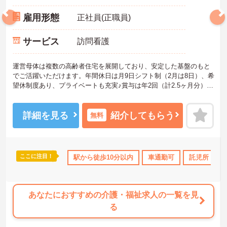
雇用形態
正社員(正職員)
サービス
訪問看護
運営母体は複数の高齢者住宅を展開しており、安定した基盤のもと
でご活躍いただけます。年間休日は月9日シフト制（2月は8日）、希
望休制度あり、プライベートも充実♪賞与は年2回（計2.5ヶ月分）の
実績があり、頑張りが評価される環境です。社員給食（食事補助手
当5,600円支給）や育児給付金制度（最大10万円支給）など、福利厚
生も魅力。社内研修や資格取得支援制度（対象資格の取得費用を最
詳細を見る
紹介してもらう
無料
大10万円まで補助）も整っており、スキルアップを目指せます。ご
興味のある方には、面接対策ポイントなど、さらに詳細をお話しし
ますのでお気軽にご相談ください！
ここに注目！
なめ
日勤のみ
ボーナス・賞与あり
駅から徒歩10分以内
社会保険完備
車通勤可
託児所・育
交通費支給
あなたにおすすめの介護・福祉求人の一覧を見
る