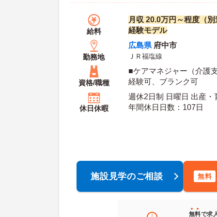
月収 20.0万円～程度（
経験モデル
給料
広島県
府中市
ＪＲ福塩線
勤務地
■ケアマネジャー（介護支
経験可、ブランク可
資格/職種
週休2日制 日曜日 出産・
年間休日日数：107日
休日休暇
施設見学のご相談
無料
無料
で求