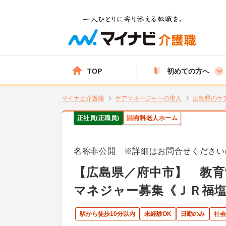
TOP
初めての方へ
マイナビ介護職
ケアマネージャーの求人
広島県のケ
正社員(正職員)
有料老人ホーム
名称非公開 ※詳細はお問合せください
【広島県／府中市】 教
マネジャー募集《ＪＲ福
駅から徒歩10分以内
未経験OK
日勤のみ
社会