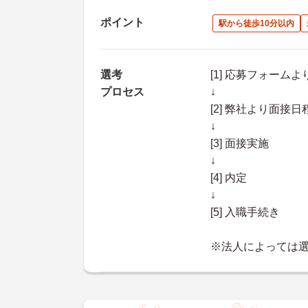
ポイント
駅から徒歩10分以内
選考
[1] 応募フォーム
プロセス
↓
[2] 弊社より面
↓
[3] 面接実施
↓
[4] 内定
↓
[5] 入職手続き
※法人によっては