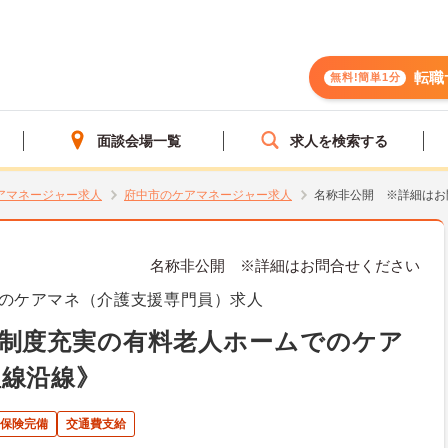
転職
無料!簡単1分
面談会場一覧
求人を検索する
アマネージャー求人
府中市のケアマネージャー求人
名称非公開 ※詳細はお
名称非公開 ※詳細はお問合せください
のケアマネ（介護支援専門員）求人
育制度充実の有料老人ホームでのケア
塩線沿線》
保険完備
交通費支給