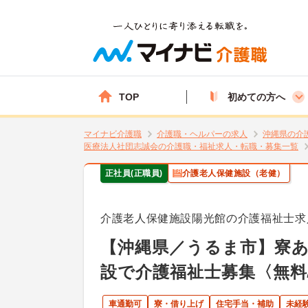
TOP
初めての方へ
マイナビ介護職
介護職・ヘルパーの求人
沖縄県の介
医療法人社団志誠会の介護職・福祉求人・転職・募集一覧
正社員(正職員)
介護老人保健施設（老健）
介護老人保健施設陽光館の介護福祉士求
【沖縄県／うるま市】寮
設で介護福祉士募集〈無料
車通勤可
寮・借り上げ
住宅手当・補助
未経