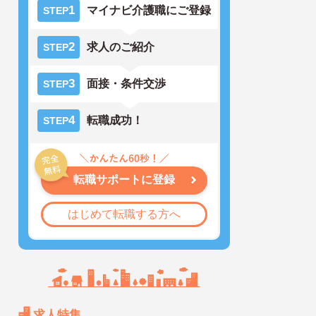
1
マイナビ介護職にご登録
STEP
2
求人のご紹介
STEP
3
面接・条件交渉
STEP
4
転職成功！
STEP
転職サポートに登録
はじめて転職する方へ
求人特集