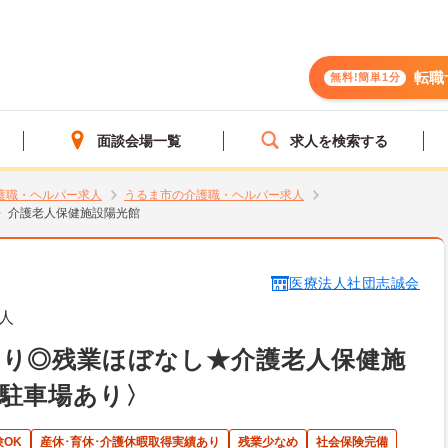
転職
無料!簡単1分
面談会場一覧
求人を検索する
護職・ヘルパー求人
うるま市の介護職・ヘルパー求人
介護老人保健施設陽光館
医療法人社団志誠会
人
あり◎残業ほぼなし★介護老人保健施
駐車場あり〉
験OK
産休･育休･介護休暇取得実績あり
残業少なめ
社会保険完備