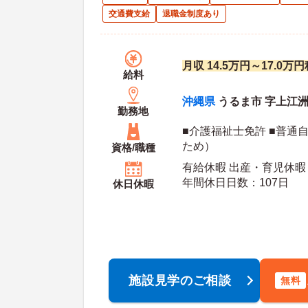
交通費支給
退職金制度あり
月収 14.5万円～17.0
給料
沖縄県
うるま市 字上江洲
勤務地
■介護福祉士免許 ■普通
ため）
資格/職種
有給休暇 出産・育児休暇 
年間休日日数：107日
休日休暇
施設見学のご相談
無料