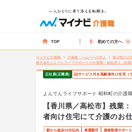
TOP
初めての方へ
マイナビ介護職
介護職・ヘルパーの求人
香川県の介
株式会社よんでんライフサポートの介護職・福祉求人・転職
正社員(正職員)
サービス付き高齢者向け住宅（
よんでんライフサポート 昭和町の介護
【香川県／高松市】残業：
者向け住宅にて介護のお仕
駅から徒歩10分以内
車通勤可
資格取得サポート