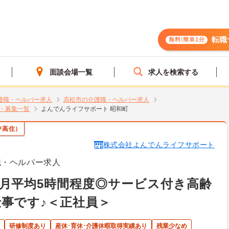
転職
無料!簡単1分
面談会場一覧
求人を検索する
護職・ヘルパー求人
高松市の介護職・ヘルパー求人
・募集一覧
よんでんライフサポート 昭和町
サ高住）
株式会社よんでんライフサポート
職・ヘルパー求人
月平均5時間程度◎サービス付き高齢
事です♪＜正社員＞
研修制度あり
産休･育休･介護休暇取得実績あり
残業少なめ