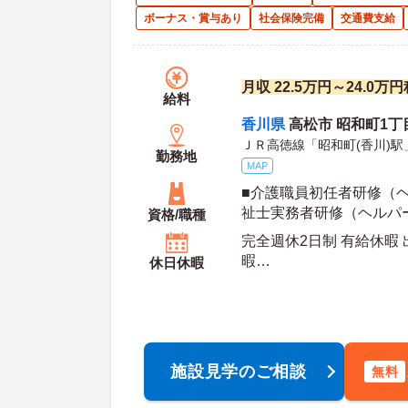
ボーナス・賞与あり
社会保険完備
交通費支給
月収 22.5万円～24.0万
給料
香川県
高松市 昭和町1丁
ＪＲ高徳線「昭和町(香川)駅
勤務地
MAP
■介護職員初任者研修（
祉士実務者研修（ヘルパ
資格/職種
いずれか ■実務経験：不
完全週休2日制 有給休暇
暇
休日休暇
年間休日日数：108日 初年度有給日数：10日 最
大有給日数：20日
施設見学のご相談
無料