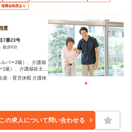
退職金制度あり
円程度
目7番23号
」徒歩5分
ヘルパー2級）、介護福
ー1級）、介護福祉士の
問
 出産・育児休暇 介護休
この求人について問い合わせる