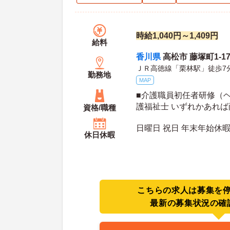
時給1,040円～1,409円
給料
香川県
高松市 藤塚町1-17
ＪＲ高徳線「栗林駅」徒歩7
勤務地
MAP
■介護職員初任者研修（
護福祉士 いずれかあれば
資格/職種
免許必須（AT限定可） 
日曜日 祝日 年末年始休暇
休日休暇
こちらの求人は募集を
最新の募集状況の確