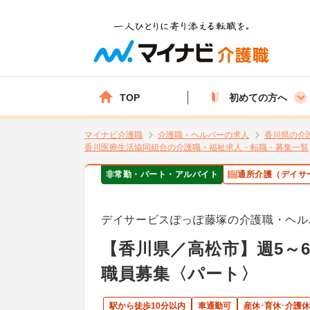
TOP
初めての方へ
マイナビ介護職
介護職・ヘルパーの求人
香川県の介
香川医療生活協同組合の介護職・福祉求人・転職・募集一覧
非常勤・パート・アルバイト
通所介護（デイサ
デイサービスぽっぽ藤塚の介護職・ヘル
【香川県／高松市】週5～
職員募集〈パート〉
駅から徒歩10分以内
車通勤可
産休･育休･介護