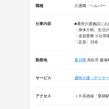
職種
介護職・ヘルパー
仕事内容
■通所介護施設にお
・身体介助、生活
・送迎業務 ※社用
〈定員〉18名
勤務地
香川県
高松市 藤塚町1
サービス
通所介護（デイサ
アクセス
ＪＲ高徳線「栗林駅