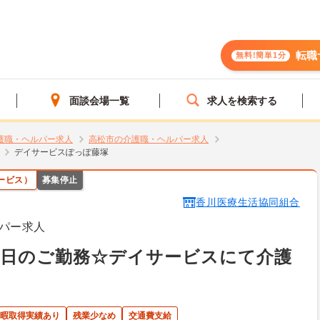
転職
無料!簡単1分
面談会場一覧
求人を検索する
護職・ヘルパー求人
高松市の介護職・ヘルパー求人
デイサービスぽっぽ藤塚
ービス）
募集停止
香川医療生活協同組合
パー求人
6日のご勤務☆デイサービスにて介護
休暇取得実績あり
残業少なめ
交通費支給