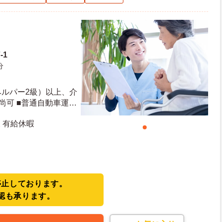
-1
分
ヘルパー2級）以上、介
尚可 ■普通自動車運転
■経験不問
 有給休暇
停止しております。
認も承ります。