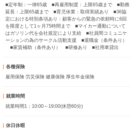
■定年制：一律65歳 ■再雇用制度：上限65歳まで ■勤務
延長：上限65歳まで ■育児休業：取得実績あり ■36協
定における特別条項あり：顧客からの緊急の依頼時に6回
を限度として1ヶ月75時間まで ■マイカー通勤について
はガソリン代を会社規定により支給 ■社員間コミュニケ
ーションの為のサークル活動支援 ■退職金（条件あり）
■家賃補助（条件あり） ■研修あり ■社用車貸出
各種保険
雇用保険 労災保険 健康保険 厚生年金保険
就業時間
就業時間1：10:00～19:00(休憩60分)
休日休暇