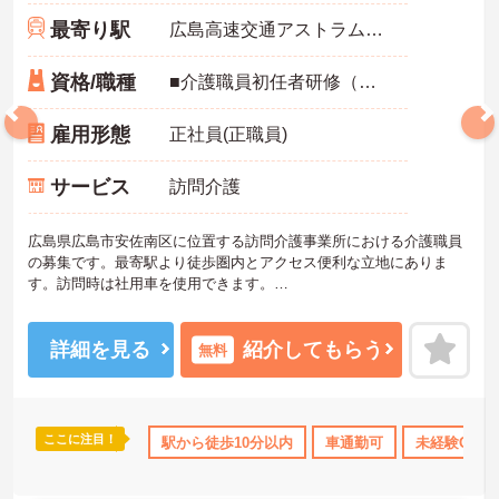
最寄り駅
広島高速交通アストラムライン「古市(広島)駅」徒歩6分
資格/職種
■介護職員初任者研修（ヘルパー2級）以上、介護福祉士 いずれか ■実務経験：不問 ■普通自動車運転免許（AT限定可）
雇用形態
正社員(正職員)
サービス
訪問介護
広島県広島市安佐南区に位置する訪問介護事業所における介護職員
の募集です。最寄駅より徒歩圏内とアクセス便利な立地にありま
す。訪問時は社用車を使用できます。
日勤のみの勤務なので、ワークライフバランスを保ちながらご勤務
いただけます。
詳細を見る
紹介してもらう
無料
ご興味のある方には、面接対策ポイントなど、さらに詳細をお話し
いたしますのでお気軽にご相談ください！
ここに注目！
取得サポート
研修制度あり
駅から徒歩10分以内
産休･育休･介護休暇取得実績あり
車通勤可
未経験OK
ボ