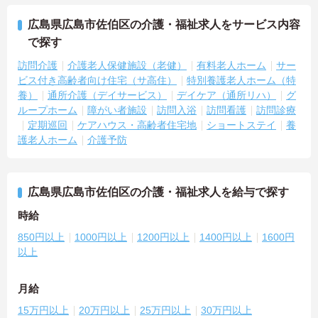
広島県広島市佐伯区の介護・福祉求人をサービス内容
で探す
訪問介護
介護老人保健施設（老健）
有料老人ホーム
サー
ビス付き高齢者向け住宅（サ高住）
特別養護老人ホーム（特
養）
通所介護（デイサービス）
デイケア（通所リハ）
グ
ループホーム
障がい者施設
訪問入浴
訪問看護
訪問診療
定期巡回
ケアハウス・高齢者住宅地
ショートステイ
養
護老人ホーム
介護予防
広島県広島市佐伯区の介護・福祉求人を給与で探す
時給
850円以上
1000円以上
1200円以上
1400円以上
1600円
以上
月給
15万円以上
20万円以上
25万円以上
30万円以上