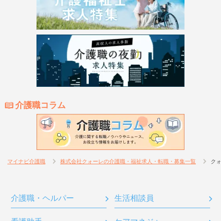
介護職コラム
マイナビ介護職
株式会社クォーレの介護職・福祉求人・転職・募集一覧
ク
介護職・ヘルパー
生活相談員