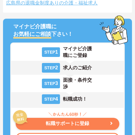
広島県の退職金制度ありの介護・福祉求人
マイナビ介護職に
お気軽にご相談
下さい！
マイナビ介護
1
STEP
職にご登録
2
求人のご紹介
STEP
面接・条件交
3
STEP
渉
4
転職成功！
STEP
転職サポートに登録