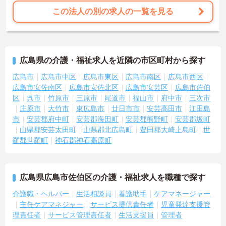
この法人の別の求人の一覧を見る
広島県の介護・福祉求人を近隣の市区町村から探す
広島市
広島市中区
広島市東区
広島市南区
広島市西区
広島市安佐南区
広島市安佐北区
広島市安芸区
広島市佐伯
区
呉市
竹原市
三原市
尾道市
福山市
府中市
三次市
庄原市
大竹市
東広島市
廿日市市
安芸高田市
江田島
市
安芸郡府中町
安芸郡海田町
安芸郡熊野町
安芸郡坂町
山県郡安芸太田町
山県郡北広島町
豊田郡大崎上島町
世
羅郡世羅町
神石郡神石高原町
広島県広島市佐伯区の介護・福祉求人を職種で探す
介護職・ヘルパー
生活相談員
看護助手
ケアマネージャー
主任ケアマネジャー
サービス提供責任者
児童発達支援管
理責任者
サービス管理責任者
生活支援員
管理者