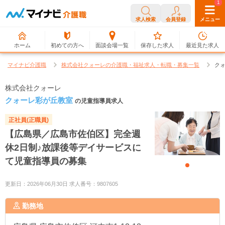
0
1
求人検索
会員登録
メニュー
ホーム
初めての方へ
面談会場一覧
保存した求人
最近見た求人
マイナビ介護職
株式会社クォーレの介護職・福祉求人・転職・募集一覧
ク
株式会社クォーレ
クォーレ彩が丘教室
の児童指導員求人
正社員(正職員)
【広島県／広島市佐伯区】完全週
休2日制♪放課後等デイサービスに
て児童指導員の募集
更新日：2026年06月30日 求人番号：9807605
勤務地