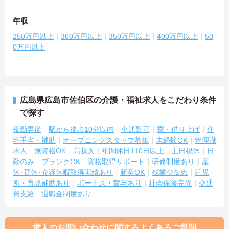
年収
250万円以上
300万円以上
350万円以上
400万円以上
50
0万円以上
広島県広島市佐伯区の介護・福祉求人をこだわり条件
で探す
夜勤専従
駅から徒歩10分以内
車通勤可
寮・借り上げ
住
宅手当・補助
オープニングスタッフ募集
未経験OK
管理職
求人
無資格OK
高収入
年間休日110日以上
土日祝休
日
勤のみ
ブランクOK
資格取得サポート
研修制度あり
産
休･育休･介護休暇取得実績あり
新卒OK
残業少なめ
託児
所・育児補助あり
ボーナス・賞与あり
社会保険完備
交通
費支給
退職金制度あり
求人のお問い合わせに関するよくあるご質問