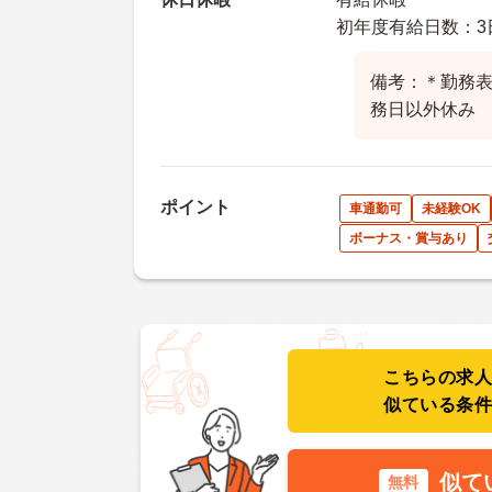
初年度有給日数：3
備考：＊勤務表
務日以外休み
ポイント
車通勤可
未経験OK
ボーナス・賞与あり
こちらの求
似ている条
似て
無料