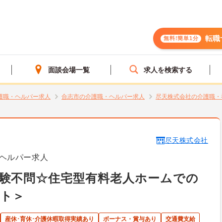
転職
無料!簡単1分
面談会場一覧
求人を検索する
護職・ヘルパー求人
合志市の介護職・ヘルパー求人
尽天株式会社の介護職・
尽天株式会社
ヘルパー求人
験不問☆住宅型有料老人ホームでの
ート＞
産休･育休･介護休暇取得実績あり
ボーナス・賞与あり
交通費支給