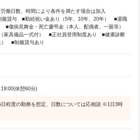
定労働日数、時間により条件を満たす場合は加入
制服貸与 ■勤続祝い金あり（5年、10年、20年） ■退職
） ■傷病見舞金・死亡慶弔金（本人、配偶者、一親等）
（家具備品一式付） ■正社員登用制度あり ■健康診断
上） ■制服貸与あり
9:00(休憩60分)
5日程度の勤務を想定、日数については応相談 ※1日3時