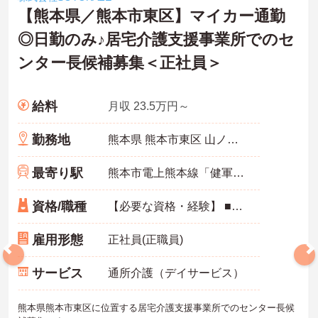
【熊本県／熊本市東区】マイカー通勤
◎日勤のみ♪居宅介護支援事業所でのセ
ンター長候補募集＜正社員＞
給料
月収 23.5万円～
勤務地
熊本県 熊本市東区 山ノ内3‐9‐27
最寄り駅
熊本市電上熊本線「健軍交番前駅」バス・車5分
資格/職種
【必要な資格・経験】 ■ケアマネジャー（介護支援専門員） ■社会福祉士 ■介護福祉士 いずれか必須 ■普通自動車免許一種 必須 ■経験3年以上～5年未満
雇用形態
正社員(正職員)
サービス
通所介護（デイサービス）
熊本県熊本市東区に位置する居宅介護支援事業所でのセンター長候