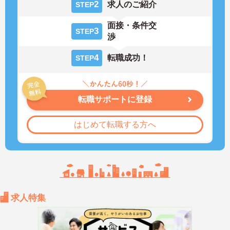
2
求人のご紹介
STEP
面接・条件交
3
STEP
渉
4
転職成功！
STEP
転職サポートに登録
はじめて転職する方へ
求人特集