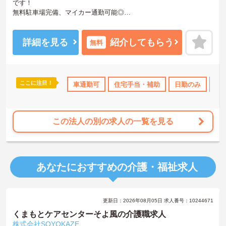
です！
無料駐車場完備、マイカー通勤可能◎
また駅から車で10分以内♪通勤しやすい環境での就業です！
こちらの求人にご興味ある方には、面接対策ポイントなど、さらに
詳細をお話しいたしますのでお気軽にご相談ください。
詳細を見る
紹介してもらう
無料
ここに注目！
資格取得サポート
車通勤可
ボーナス・賞与あり
住宅手当・補助
社会保険完備
日勤のみ
交通費
資
この法人の別の求人の一覧を見る
あなたにおすすめの介護・福祉求人
更新日：2026年08月05日 求人番号：10244671
くまもとケアセンターそよ風の介護職求人
株式会社SOYOKAZE