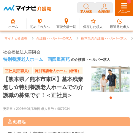
0
1
求人検索
会員登録
メニュー
ホーム
初めての方へ
面談会場一覧
保存した求人
最近見た求人
マイナビ介護職
介護職・ヘルパーの求人
熊本県の介護職・ヘルパー求人
社会福祉法人善隣会
特別養護老人ホーム 画図重富苑
の介護職・ヘルパー求人
正社員(正職員)
特別養護老人ホーム（特養）
【熊本県／熊本市東区】基本残業
無し☆特別養護老人ホームでの介
護職の募集です！＜正社員＞
更新日：2026年06月29日 求人番号：9877034
勤務地