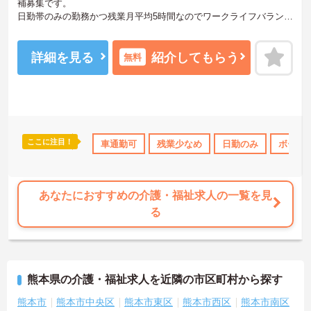
補募集です。
日勤帯のみの勤務かつ残業月平均5時間なのでワークライフバランス
を重視している方におすすめの求人です♪
ご興味のある方はご面接のポイントお伝えしますのでご気軽にお問
合せください。
詳細を見る
紹介してもらう
無料
ここに注目！
資格OK
資格取得サポート
車通勤可
産休･育休･介護休暇取得実績あり
残業少なめ
日勤のみ
ボーナ
社
あなたにおすすめの介護・福祉求人の一覧を見
る
熊本県の介護・福祉求人を近隣の市区町村から探す
熊本市
熊本市中央区
熊本市東区
熊本市西区
熊本市南区