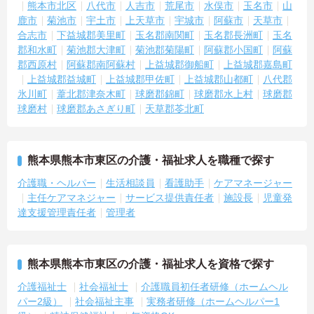
熊本市北区
八代市
人吉市
荒尾市
水俣市
玉名市
山
鹿市
菊池市
宇土市
上天草市
宇城市
阿蘇市
天草市
合志市
下益城郡美里町
玉名郡南関町
玉名郡長洲町
玉名
郡和水町
菊池郡大津町
菊池郡菊陽町
阿蘇郡小国町
阿蘇
郡西原村
阿蘇郡南阿蘇村
上益城郡御船町
上益城郡嘉島町
上益城郡益城町
上益城郡甲佐町
上益城郡山都町
八代郡
氷川町
葦北郡津奈木町
球磨郡錦町
球磨郡水上村
球磨郡
球磨村
球磨郡あさぎり町
天草郡苓北町
熊本県熊本市東区の介護・福祉求人を職種で探す
介護職・ヘルパー
生活相談員
看護助手
ケアマネージャー
主任ケアマネジャー
サービス提供責任者
施設長
児童発
達支援管理責任者
管理者
熊本県熊本市東区の介護・福祉求人を資格で探す
介護福祉士
社会福祉士
介護職員初任者研修（ホームヘル
パー2級）
社会福祉主事
実務者研修（ホームヘルパー1