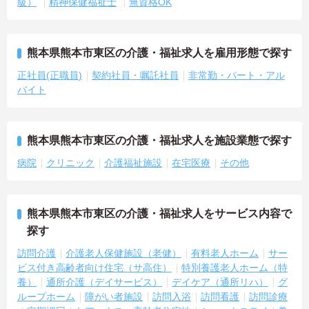
級）
精神保健福祉士
無資格OK
熊本県熊本市東区の介護・福祉求人を雇用形態で探す
正社員(正職員)
契約社員・嘱託社員
非常勤・パート・アル
バイト
熊本県熊本市東区の介護・福祉求人を施設業態で探す
病院
クリニック
介護福祉施設
在宅医療
その他
熊本県熊本市東区の介護・福祉求人をサービス内容で
探す
訪問介護
介護老人保健施設（老健）
有料老人ホーム
サー
ビス付き高齢者向け住宅（サ高住）
特別養護老人ホーム（特
養）
通所介護（デイサービス）
デイケア（通所リハ）
グ
ループホーム
障がい者施設
訪問入浴
訪問看護
訪問診療