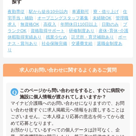
探す
夜勤専従
駅から徒歩10分以内
車通勤可
寮・借り上げ
住
宅手当・補助
オープニングスタッフ募集
未経験OK
管理職
求人
無資格OK
高収入
年間休日110日以上
日勤のみ
ブ
ランクOK
資格取得サポート
研修制度あり
産休･育休･介護
休暇取得実績あり
残業少なめ
託児所・育児補助あり
ボー
ナス・賞与あり
社会保険完備
交通費支給
退職金制度あ
り
求人のお問い合わせに関するよくあるご質問
このページから問い合わせをすると、すぐに病院や
施設に個人情報が渡されてしまいますか？
マイナビ介護職へのお問い合わせになりますので、お問
い合わせ後すぐに求人掲載元へ情報をお渡しすることは
ございません。ご本人様より応募の意志を伺ってから改
めて応募となります。
お預かりしているすべての個人データは許可なく、企