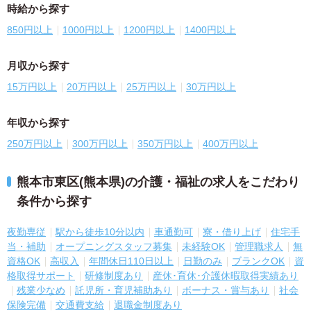
時給から探す
850円以上
1000円以上
1200円以上
1400円以上
月収から探す
15万円以上
20万円以上
25万円以上
30万円以上
年収から探す
250万円以上
300万円以上
350万円以上
400万円以上
熊本市東区(熊本県)の介護・福祉の求人をこだわり
条件から探す
夜勤専従
駅から徒歩10分以内
車通勤可
寮・借り上げ
住宅手
当・補助
オープニングスタッフ募集
未経験OK
管理職求人
無
資格OK
高収入
年間休日110日以上
日勤のみ
ブランクOK
資
格取得サポート
研修制度あり
産休･育休･介護休暇取得実績あり
残業少なめ
託児所・育児補助あり
ボーナス・賞与あり
社会
保険完備
交通費支給
退職金制度あり