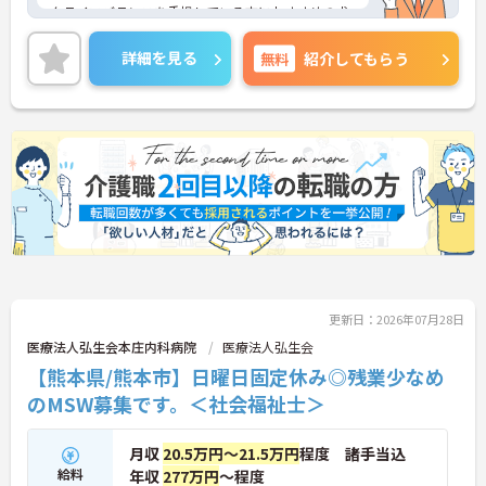
クライフバランスを重視している方におすすめの求
人です♪
ご興味のある方はご面接のポイントお伝えしますの
詳細を見る
無料
紹介してもらう
でご気軽にお問合せください。
更新日：2026年07月28日
医療法人弘生会本庄内科病院
医療法人弘生会
【熊本県/熊本市】日曜日固定休み◎残業少なめ
のMSW募集です。＜社会福祉士＞
月収
20.5万円～21.5万円
程度 諸手当込
給料
年収
277万円
～程度