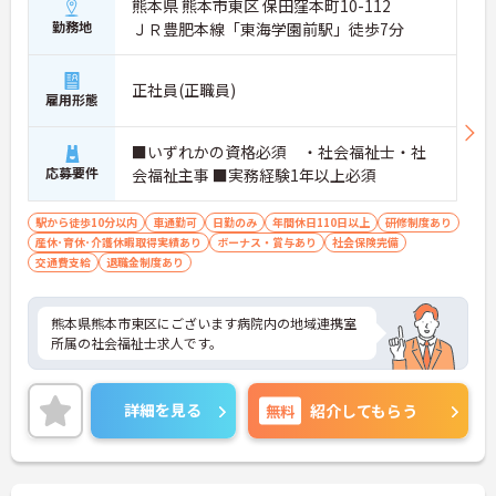
熊本県 熊本市東区 保田窪本町10-112
勤務地
ＪＲ豊肥本線「東海学園前駅」徒歩7分
正社員(正職員)
雇用形態
■いずれかの資格必須 ・社会福祉士・社
応募要件
会福祉主事 ■実務経験1年以上必須
駅から徒歩10分以内
車通勤可
日勤のみ
年間休日110日以上
研修制度あり
産休･育休･介護休暇取得実績あり
ボーナス・賞与あり
社会保険完備
交通費支給
退職金制度あり
熊本県熊本市東区にございます病院内の地域連携室
所属の社会福祉士求人です。
詳細を見る
無料
紹介してもらう