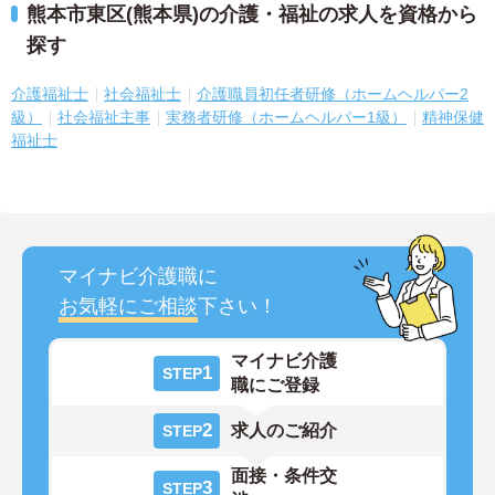
熊本市東区(熊本県)の介護・福祉の求人を資格から
探す
介護福祉士
社会福祉士
介護職員初任者研修（ホームヘルパー2
級）
社会福祉主事
実務者研修（ホームヘルパー1級）
精神保健
福祉士
マイナビ介護職に
お気軽にご相談
下さい！
マイナビ介護
1
STEP
職にご登録
2
求人のご紹介
STEP
面接・条件交
3
STEP