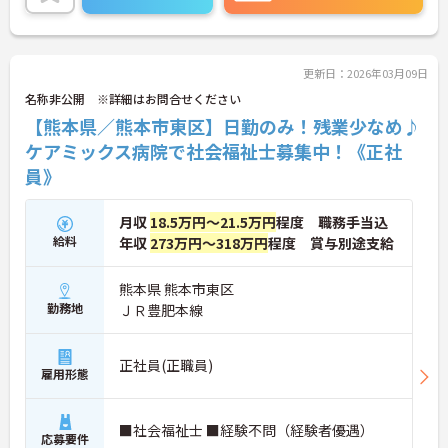
更新日：2026年03月09日
名称非公開 ※詳細はお問合せください
【熊本県／熊本市東区】日勤のみ！残業少なめ♪
ケアミックス病院で社会福祉士募集中！《正社
員》
月収
18.5万円～21.5万円
程度 職務手当込
給料
年収
273万円～318万円
程度 賞与別途支給
熊本県 熊本市東区
勤務地
ＪＲ豊肥本線
正社員(正職員)
雇用形態
■社会福祉士 ■経験不問（経験者優遇）
応募要件