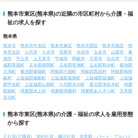
熊本市東区(熊本県)の近隣の市区町村から介護・福
祉の求人を探す
熊本県
熊本市
熊本市中央区
熊本市東区
熊本市西区
熊本市南区
熊
本市北区
八代市
人吉市
荒尾市
水俣市
玉名市
山鹿市
菊
池市
宇土市
上天草市
宇城市
阿蘇市
天草市
合志市
下益
城郡美里町
玉名郡南関町
玉名郡長洲町
玉名郡和水町
菊池郡
大津町
菊池郡菊陽町
阿蘇郡小国町
阿蘇郡西原村
阿蘇郡南阿
蘇村
上益城郡御船町
上益城郡嘉島町
上益城郡益城町
上益城
郡甲佐町
上益城郡山都町
八代郡氷川町
葦北郡津奈木町
球磨
郡錦町
球磨郡水上村
球磨郡球磨村
球磨郡あさぎり町
天草郡
苓北町
熊本市東区(熊本県)の介護・福祉の求人を雇用形態
から探す
正社員(正職員)
契約社員・嘱託社員
非常勤・パート・アルバイ