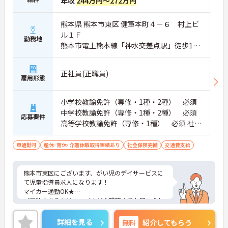
年収
244万円～272万円
熊本県 熊本市東区 健軍本町４－６ 村上ビ
ル１Ｆ
勤務地
熊本市電上熊本線「神水交差点駅」徒歩17
分
正社員(正職員)
雇用形態
小学校教諭免許（専修・1種・2種） 必須
中学校教諭免許（専修・1種・2種） 必須
応募要件
高等学校教諭免許（専修・1種） 必須 社会
福祉士、社会福祉主事、児童指導員任用資
格 普通自動車免許（AT限定）
車通勤可
産休･育休･介護休暇取得実績あり
社会保険完備
交通費支給
熊本市東区にございます、がい児のデイサービスに
て児童指導員求人になります！
マイカー通勤OK★
ご興味のある方は、マイナビ介護職までお問い合わ
せください。
詳細を見る
無料
紹介してもらう