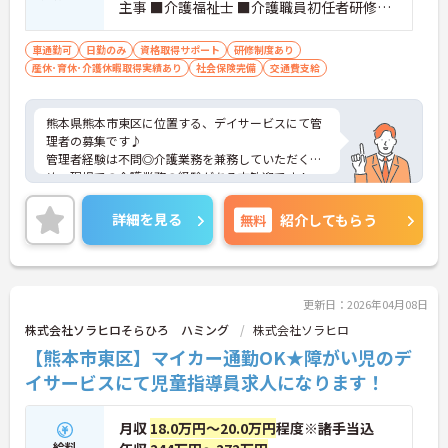
主事 ■介護福祉士 ■介護職員初任者研修
（旧ヘルパー2級）以上 ■普通自動車免許
（AT限定可）
車通勤可
日勤のみ
資格取得サポート
研修制度あり
産休･育休･介護休暇取得実績あり
社会保険完備
交通費支給
熊本県熊本市東区に位置する、デイサービスにて管
理者の募集です♪
管理者経験は不問◎介護業務を兼務していただくた
め、現場での介護業務の経験がある方歓迎です！
また、職員教育にも力を入れており、社内研修制度
や、資格取得支援制度の利用を通してスキルアップ
詳細を見る
無料
紹介してもらう
を図る事ができます♪
ご興味ある方には、面接のポイントなど、さらに詳
細をお話致しますのでお気軽にご相談ください。
更新日：2026年04月08日
株式会社ソラヒロそらひろ ハミング
株式会社ソラヒロ
【熊本市東区】マイカー通勤OK★障がい児のデ
イサービスにて児童指導員求人になります！
月収
18.0万円～20.0万円
程度※諸手当込
給料