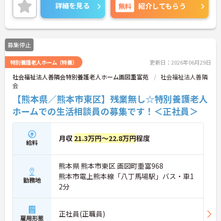
や、資格取得支援制度の利用を通してスキルアップ
詳細を見る
無料
紹介してもらう
を図る事ができます♪
ご興味ある方には、面接のポイントなど、さらに詳
細をお話致しますのでお気軽にご相談ください。
募集停止
特別養護老人ホーム（特養）
更新日：2026年06月29日
社会福祉法人善隣会特別養護老人ホーム画図重富苑
社会福祉法人善隣
会
【熊本県／熊本市東区】残業無し☆特別養護老人
ホームでの生活相談員の募集です！＜正社員＞
月収
21.3万円～22.8万円
程度
給料
熊本県 熊本市東区 画図町重富968
熊本市電上熊本線「八丁馬場駅」バス・車1
勤務地
2分
正社員(正職員)
雇用形態