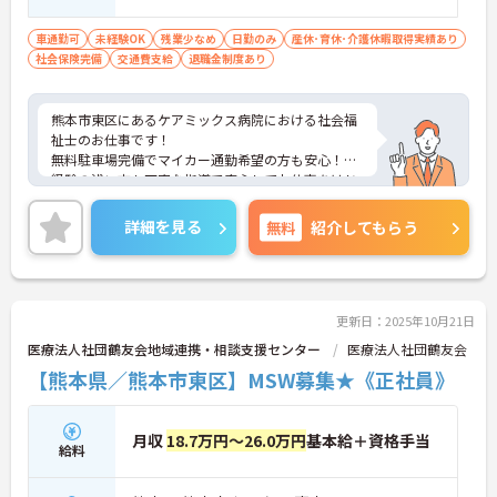
車通勤可
未経験OK
残業少なめ
日勤のみ
産休･育休･介護休暇取得実績あり
社会保険完備
交通費支給
退職金制度あり
熊本市東区にあるケアミックス病院における社会福
祉士のお仕事です！
無料駐車場完備でマイカー通勤希望の方も安心！
経験の浅い方も丁寧な指導で安心してお仕事をはじ
められます！
ご興味ある方には、面接のポイントなど、さらに詳
詳細を見る
無料
紹介してもらう
細をお話致しますのでお気軽にご相談ください。
更新日：2025年10月21日
医療法人社団鶴友会地域連携・相談支援センター
医療法人社団鶴友会
【熊本県／熊本市東区】MSW募集★《正社員》
月収
18.7万円～26.0万円
基本給＋資格手当
給料