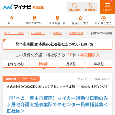
0
0
求人検索
会員登録
メニュー
ホーム
初めての方へ
面談会場一覧
保存した求人
最近見た求人
マイナビ介護職
社会福祉士
熊本県
熊本市東区
熊本県の社会福祉
熊本市東区(熊本県)の社会福祉士
の求人・転職一覧
10
この条件の介護・福祉求人数
非公開求人
件 ＋
おすすめ順
新着順
月収順
年収順
通所介護（デイサービス）
更新日：2026年08月05日
株式会社SOYOKAZEくまもとケアセンターそよ風
株式会社SOYOKAZ
E
【熊本県／熊本市東区】マイカー通勤◎日勤のみ
♪居宅介護支援事業所でのセンター長候補募集＜
正社員＞