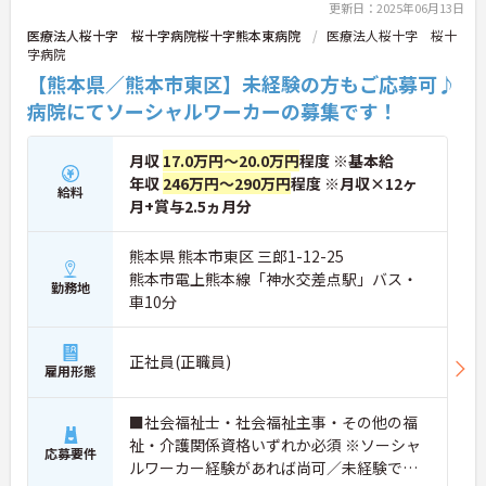
更新日：2025年06月13日
医療法人桜十字 桜十字病院桜十字熊本東病院
医療法人桜十字 桜十
字病院
【熊本県／熊本市東区】未経験の方もご応募可♪
病院にてソーシャルワーカーの募集です！
月収
17.0万円～20.0万円
程度 ※基本給
年収
246万円～290万円
程度 ※月収×12ヶ
給料
月+賞与2.5ヵ月分
熊本県 熊本市東区 三郎1-12-25
熊本市電上熊本線「神水交差点駅」バス・
勤務地
車10分
正社員(正職員)
雇用形態
■社会福祉士・社会福祉主事・その他の福
祉・介護関係資格いずれか必須 ※ソーシャ
応募要件
ルワーカー経験があれば尚可／未経験でも