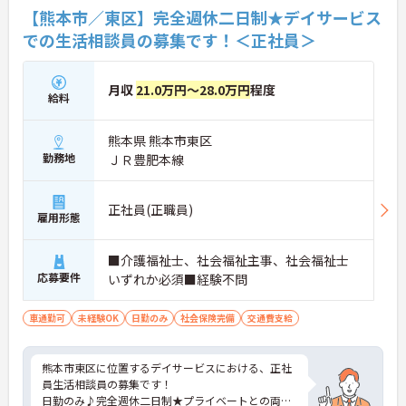
【熊本市／東区】完全週休二日制★デイサービス
での生活相談員の募集です！＜正社員＞
月収
21.0万円～28.0万円
程度
給料
熊本県 熊本市東区
勤務地
ＪＲ豊肥本線
正社員(正職員)
雇用形態
■介護福祉士、社会福祉主事、社会福祉士
応募要件
いずれか必須■経験不問
車通勤可
未経験OK
日勤のみ
社会保険完備
交通費支給
熊本市東区に位置するデイサービスにおける、正社
員生活相談員の募集です！
日勤のみ♪完全週休二日制★プライベートとの両立