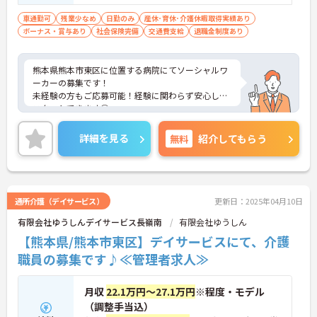
ご応募可 ※普通自動車運転免許あれば尚可
（AT限定可）
車通勤可
残業少なめ
日勤のみ
産休･育休･介護休暇取得実績あり
ボーナス・賞与あり
社会保険完備
交通費支給
退職金制度あり
熊本県熊本市東区に位置する病院にてソーシャルワ
ーカーの募集です！
未経験の方もご応募可能！経験に関わらず安心して
スタートできます◎
育児休業や医療費補助制度など、その他福利厚生も
整っておりますので安心して就業していただけます
詳細を見る
無料
紹介してもらう
★
ご興味のある方は、マイナビ介護職までお問い合わ
せください。
通所介護（デイサービス）
更新日：2025年04月10日
有限会社ゆうしんデイサービス長嶺南
有限会社ゆうしん
【熊本県/熊本市東区】デイサービスにて、介護
職員の募集です♪≪管理者求人≫
月収
22.1万円～27.1万円
※程度・モデル
（調整手当込）