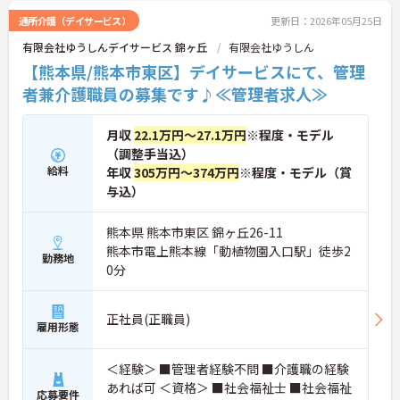
通所介護（デイサービス）
更新日：2026年05月25日
有限会社ゆうしんデイサービス 錦ヶ丘
有限会社ゆうしん
【熊本県/熊本市東区】デイサービスにて、管理
者兼介護職員の募集です♪≪管理者求人≫
月収
22.1万円～27.1万円
※程度・モデル
（調整手当込）
給料
年収
305万円～374万円
※程度・モデル（賞
与込）
熊本県 熊本市東区 錦ヶ丘26-11
熊本市電上熊本線「動植物園入口駅」徒歩2
勤務地
0分
正社員(正職員)
雇用形態
＜経験＞ ■管理者経験不問 ■介護職の経験
あれば可 ＜資格＞ ■社会福祉士 ■社会福祉
応募要件