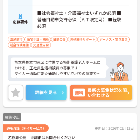
■社会福祉士・介護福祉士いずれか必須 ■
普通自動車免許必須（ＡＴ限定可） ■経験
応募要件
必須
車通勤可
住宅手当・補助
日勤のみ
資格取得サポート
ボーナス・賞与あり
社会保険完備
交通費支給
熊本県熊本市東区に位置する特別養護老人ホームに
おける、正社員生活相談員の募集です！
マイカー通勤可能☆通勤しやすい立地での就業で
す！
ご興味ある方には、面接対策ポイントなど、さらに
最新の募集状況を問
詳細をお話しいたしますのでお気軽にご相談くださ
詳細を見る
無料
い合わせる
い。
募集停止
通所介護（デイサービス）
更新日：2026年02月12日
名称非公開 ※詳細はお問合せください