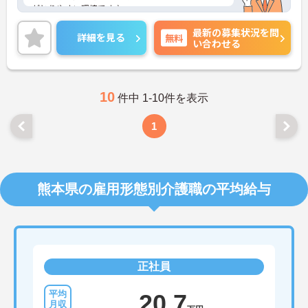
がとりやすい環境です♪
ご興味ある方には、面接対策ポイントなど、さらに
最新の募集状況を問
詳細をお話しいたしますのでお気軽にご相談くださ
詳細を見る
無料
い合わせる
い。
10
件中 1-10件を表示
1
熊本県の雇用形態別介護職の平均給与
正社員
20.7