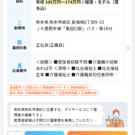
給料
年収
305万円～374万円
※程度・モデル（賞
与込）
熊本県 熊本市東区 長嶺南6丁目9-33
勤務地
ＪＲ豊肥本線「竜田口駅」バス・車18分
正社員(正職員)
雇用形態
＜経験＞ ■管理者経験不問 ■介護職の経験
あれば可 ＜資格＞ ■社会福祉士 ■社会福祉
応募要件
主事 ■介護福祉士 ■介護職員初任者研修
（旧ヘルパー2級）以上 ■普通自動車免許
（AT限定可）
車通勤可
日勤のみ
資格取得サポート
研修制度あり
産休･育休･介護休暇取得実績あり
社会保険完備
交通費支給
熊本県熊本市東区に位置する、デイサービスにて管
理者の募集です♪
管理者経験は不問◎介護業務を兼務していただくた
め、現場での介護業務の経験がある方歓迎です！
また、職員教育にも力を入れており、社内研修制度