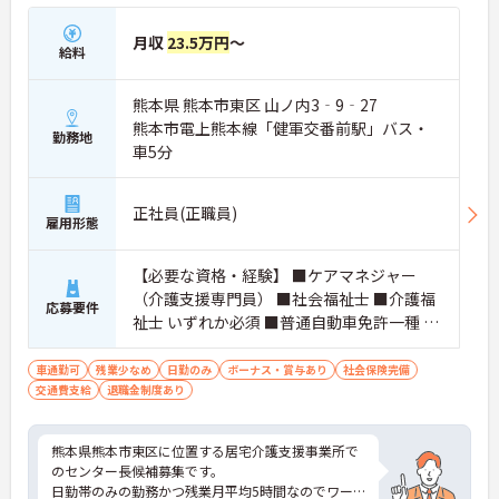
月収
23.5万円
～
給料
熊本県 熊本市東区 山ノ内3‐9‐27
熊本市電上熊本線「健軍交番前駅」バス・
勤務地
車5分
正社員(正職員)
雇用形態
【必要な資格・経験】 ■ケアマネジャー
（介護支援専門員） ■社会福祉士 ■介護福
応募要件
祉士 いずれか必須 ■普通自動車免許一種 必
須 ■経験3年以上～5年未満
車通勤可
残業少なめ
日勤のみ
ボーナス・賞与あり
社会保険完備
交通費支給
退職金制度あり
熊本県熊本市東区に位置する居宅介護支援事業所で
のセンター長候補募集です。
日勤帯のみの勤務かつ残業月平均5時間なのでワー