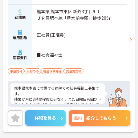
熊本県 熊本市東区 新外3丁目9-1
勤務地
ＪＲ豊肥本線「新水前寺駅」徒歩20分
正社員(正職員)
雇用形態
■社会福祉士
応募要件
車通勤可
日勤のみ
社会保険完備
交通費支給
熊本県熊本市に位置する病院での社会福祉士募集で
す。
残業が月に3時間程度と少なく、また日曜日も固定
でお休みなのでプライベートの予定が立てやすいで
す。
マイカー通勤も可能ですので、天候に左右されず通
詳細を見る
無料
紹介してもらう
勤がしやすいです。
ご興味をお持ちの方はお気軽にお問い合わせくださ
い。