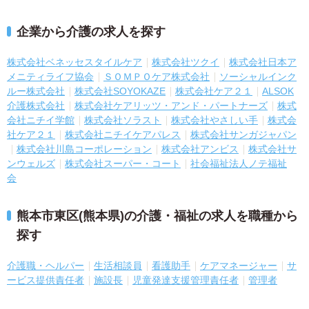
企業から介護の求人を探す
株式会社ベネッセスタイルケア
株式会社ツクイ
株式会社日本ア
メニティライフ協会
ＳＯＭＰＯケア株式会社
ソーシャルインク
ルー株式会社
株式会社SOYOKAZE
株式会社ケア２１
ALSOK
介護株式会社
株式会社ケアリッツ・アンド・パートナーズ
株式
会社ニチイ学館
株式会社ソラスト
株式会社やさしい手
株式会
社ケア２１
株式会社ニチイケアパレス
株式会社サンガジャパン
株式会社川島コーポレーション
株式会社アンビス
株式会社サ
ンウェルズ
株式会社スーパー・コート
社会福祉法人ノテ福祉
会
熊本市東区(熊本県)の介護・福祉の求人を職種から
探す
介護職・ヘルパー
生活相談員
看護助手
ケアマネージャー
サ
ービス提供責任者
施設長
児童発達支援管理責任者
管理者