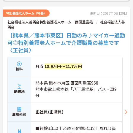
長く働きやすい制度が整っています。
・企業主導型保育園の利用相談可能
特別養護老人ホーム（特養）
更新日：2026年06月29日
・昇給、賞与支給実績あり
・DX化による業務効率化を推進
社会福祉法人善隣会特別養護老人ホーム 画図重富苑
社会福祉法人善
・安定した法人基盤あり
隣会
→ 将来を見据えて長く働きたい方にもおすすめで
【熊本県／熊本市東区】日勤のみ♪マイカー通勤
す。
可◎特別養護老人ホームで介護職員の募集です
〈正社員〉
月収
18.9万円～21.7万円
給料
熊本県 熊本市東区 画図町重富968
熊本市電上熊本線「八丁馬場駅」バス・車9
勤務地
分
正社員(正職員)
雇用形態
■経験3年以上必須 ※経験5年以上あれば尚