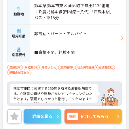
・教育体制が整っている環境
熊本県 熊本市東区 画図町下無田1139番地
→ 「これから介護を学びたい」という方にもおすす
ＪＲ鹿児島本線(門司港－八代)「西熊本駅」
めです。
勤務地
バス・車15分
■ 日勤のみで働きやすい♪
非常勤・パート・アルバイト
生活リズムを整えながら勤務できます。
雇用形態
・日勤のみの勤務
・日曜日固定休
・残業少なめ
■資格不問、経験不問
・プライベートとの両立も目指せる
応募要件
→ ご家庭や趣味の時間も大切にしながら働けます。
車通勤可
未経験OK
残業少なめ
無資格OK
社会保険完備
交通費支給
■ 利用者様の笑顔を支える仕事♪
退職金制度あり
介護だけではなく、楽しみづくりにも関われます。
・生活リハビリのサポート
熊本市東区に位置する150床を有する療養型病院で
・食事、入浴、排泄などの介護業務
す。介護系の資格や経験がない方もチャレンジいた
・レクリエーション企画・運営
だけます。現場でしっかりと指導してくだいますの
・季節ごとのイベント開催
で安心です。残業は基本的になく、メリハリのある
→ 利用者様との距離が近く、やりがいを実感しやす
勤務が可能です。
い環境です。
ご興味ある方には、面接対策ポイントなど、詳細を
詳細を見る
無料
紹介してもらう
―――――――――――――――
お話しいたしますのでお気軽にご相談ください。
■ 子育て世代も安心の環境♪