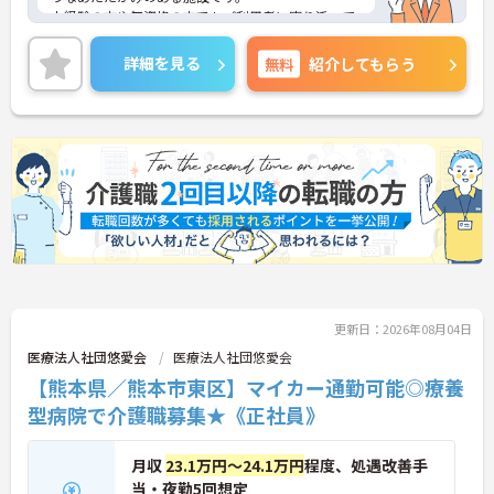
未経験の方や無資格の方でもご利用者に寄り添って
介護サービスの提供を行っていただける方を募集し
ています。残業が月平均10時間程度なのでワークラ
詳細を見る
無料
紹介してもらう
イフバランスを保ちながらご勤務いただけます。
ご興味のある方には、面接対策ポイントなど、さら
に詳細をお話しいたしますのでお気軽にご相談くだ
さい！
更新日：2026年08月04日
医療法人社団悠愛会
医療法人社団悠愛会
【熊本県／熊本市東区】マイカー通勤可能◎療養
型病院で介護職募集★《正社員》
月収
23.1万円～24.1万円
程度、処遇改善手
当・夜勤5回想定