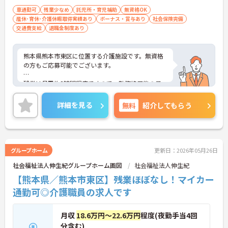
車通勤可
残業少なめ
託児所・育児補助
無資格OK
産休･育休･介護休暇取得実績あり
ボーナス・賞与あり
社会保険完備
交通費支給
退職金制度あり
熊本県熊本市東区に位置する介護施設です。無資格
の方もご応募可能でございます。
残業は月平均3時間程度ですので、勤務終了後の予
定も立てやすいです。
詳細を見る
無料
紹介してもらう
昇給や賞与制度があり頑張りが評価されてしっかり
と職員に還元されます。
ご興味のある方には、面接対策ポイントなど、さら
に詳細をお話しいたしますのでお気軽にご相談くだ
グループホーム
更新日：2026年05月26日
さい！
社会福祉法人伸生紀グループホーム画図
社会福祉法人伸生紀
【熊本県／熊本市東区】残業ほぼなし！マイカー
通勤可◎介護職員の求人です
月収
18.6万円～22.6万円
程度(夜勤手当4回
分含む)