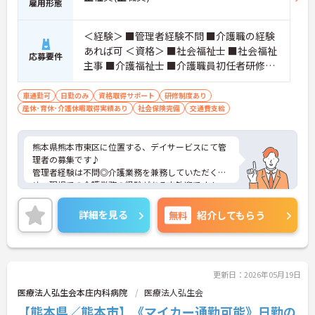
雇用形態
＜経験＞ ■管理者経験不問 ■介護職の経験
あれば可 ＜資格＞ ■社会福祉士 ■社会福祉
応募要件
主事 ■介護福祉士 ■介護職員初任者研修
（旧ヘルパー2級）以上 ■普通自動車免許
（AT限定可）
車通勤可
日勤のみ
資格取得サポート
研修制度あり
産休･育休･介護休暇取得実績あり
社会保険完備
交通費支給
熊本県熊本市東区に位置する、デイサービスにて管
理者の募集です♪
管理者経験は不問◎介護業務を兼務していただくた
め、現場での介護業務の経験がある方歓迎です！
また、職員教育にも力を入れており、社内研修制度
や、資格取得支援制度の利用を通してスキルアップ
詳細を見る
無料
紹介してもらう
を図る事ができます♪
ご興味ある方には、面接のポイントなど、さらに詳
細をお話致しますのでお気軽にご相談ください。
更新日：2026年05月19日
医療法人弘生会本庄内科病院
医療法人弘生会
【熊本県／熊本市】《マイカー通勤可能》日勤の