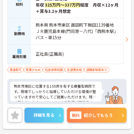
給料
年収
325万円～337万円
程度 月収×12ヶ月
＋賞与3.2ヶ月想定
熊本県 熊本市東区 画図町下無田1139番地
ＪＲ鹿児島本線(門司港－八代)「西熊本駅」
勤務地
バス・車15分
正社員(正職員)
雇用形態
車通勤可
残業少なめ
社会保険完備
交通費支給
退職金制度あり
熊本市東区に位置する150床を有する療養型病院で
す。現場でしっかりと指導していただける環境が整
っていますので安心してご就業いただけます。残業
は基本的になく、メリハリのある勤務が可能です。
ご興味ある方には、面接対策ポイントなど、詳細を
お話しいたしますのでお気軽にご相談ください。
詳細を見る
無料
紹介してもらう