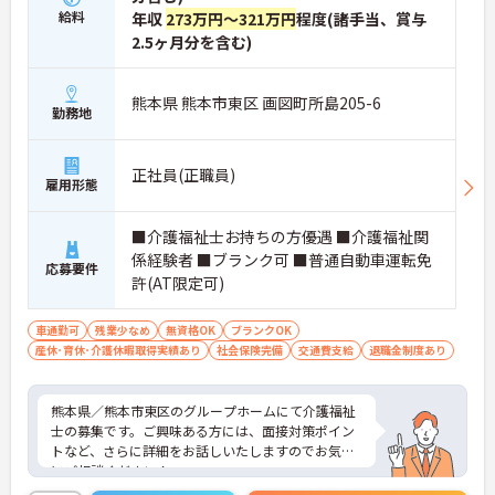
給料
年収
273万円～321万円
程度(諸手当、賞与
2.5ヶ月分を含む)
熊本県 熊本市東区 画図町所島205-6
勤務地
正社員(正職員)
雇用形態
■介護福祉士お持ちの方優遇 ■介護福祉関
係経験者 ■ブランク可 ■普通自動車運転免
応募要件
許(AT限定可)
車通勤可
残業少なめ
無資格OK
ブランクOK
産休･育休･介護休暇取得実績あり
社会保険完備
交通費支給
退職金制度あり
熊本県／熊本市東区のグループホームにて介護福祉
士の募集です。ご興味ある方には、面接対策ポイン
トなど、さらに詳細をお話しいたしますのでお気軽
にご相談ください！