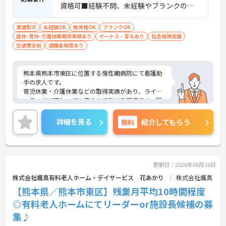
資格可■経験不問、未経験やブランクのあ
る方可
車通勤可
未経験OK
無資格OK
ブランクOK
産休･育休･介護休暇取得実績あり
ボーナス・賞与あり
社会保険完備
交通費支給
退職金制度あり
熊本県熊本市東区に位置する慢性期病院にて看護助
手の求人です。
育児休業・介護休業などの取得実績があり、ライフ
ステージが変わっても安心して働ける環境です。閑
静な住宅街でコンビニや飲食店などが点在する中に
ございますので、休憩中も便利です☆
詳細を見る
無料
紹介してもらう
ご興味のある方には、面接対策ポイントなど、さら
に詳細をご案内しますのでお気軽にご相談くださ
い！
更新日：2026年06月16日
株式会社颯真有料老人ホーム・デイサービス 花あかり
株式会社颯真
【熊本県／熊本市東区】残業月平均10時間程度
◎有料老人ホームにてリーダーor施設長候補の募
集♪