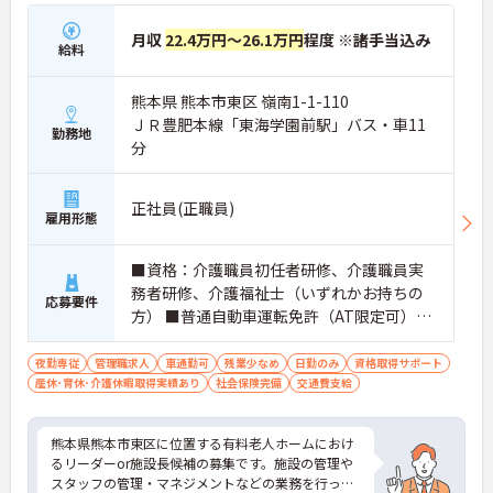
月収
22.4万円～26.1万円
程度 ※諸手当込み
給料
熊本県 熊本市東区 嶺南1-1-110
ＪＲ豊肥本線「東海学園前駅」バス・車11
勤務地
分
正社員(正職員)
雇用形態
■資格：介護職員初任者研修、介護職員実
務者研修、介護福祉士（いずれかお持ちの
応募要件
方） ■普通自動車運転免許（AT限定可）あ
れば尚可
夜勤専従
管理職求人
車通勤可
残業少なめ
日勤のみ
資格取得サポート
産休･育休･介護休暇取得実績あり
社会保険完備
交通費支給
熊本県熊本市東区に位置する有料老人ホームにおけ
るリーダーor施設長候補の募集です。施設の管理や
スタッフの管理・マネジメントなどの業務を行って