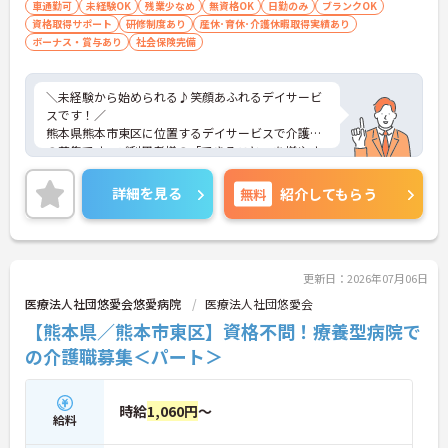
車通勤可
未経験OK
残業少なめ
無資格OK
日勤のみ
ブランクOK
資格取得サポート
研修制度あり
産休･育休･介護休暇取得実績あり
ボーナス・賞与あり
社会保険完備
＼未経験から始められる♪笑顔あふれるデイサービ
スです！／
熊本県熊本市東区に位置するデイサービスで介護職
の募集です。ご利用者様の「できること」を増やす
ことを大切にしながら、自立支援に取り組んでいる
デイサービスです。無資格・未経験の方も歓迎して
詳細を見る
無料
紹介してもらう
おり、資格取得支援制度や教育体制が整っているた
め、介護業界が初めての方も安心してスタートしや
すい環境です。日勤のみで働きやすく、DX化による
業務効率化も進められているため、ご利用者様への
ケアにしっかり向き合える職場となっています。
更新日：2026年07月06日
医療法人社団悠愛会悠愛病院
医療法人社団悠愛会
―――――――――――――――
【熊本県／熊本市東区】資格不問！療養型病院で
■ 未経験から介護デビュー♪
の介護職募集＜パート＞
資格や経験がなくても安心して始められる環境で
す。
・無資格・未経験歓迎
時給
1,060円
～
給料
・資格取得支援制度あり
・働きながらスキルアップ可能