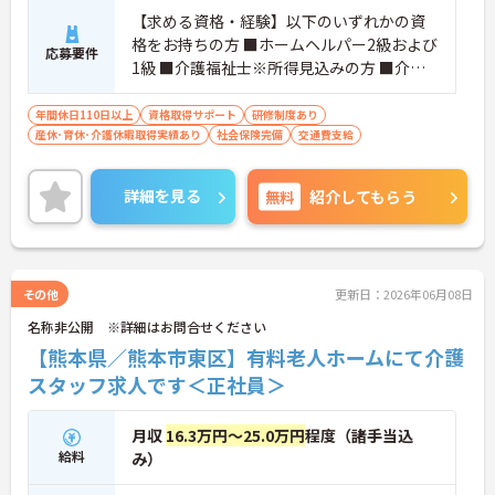
【求める資格・経験】以下のいずれかの資
格をお持ちの方 ■ホームヘルパー2級および
応募要件
1級 ■介護福祉士※所得見込みの方 ■介護
基礎研修修了者 ■普通自動車運転免許（AT
車限定免許可） ＜以下の経験をお持ちの
年間休日110日以上
資格取得サポート
研修制度あり
産休･育休･介護休暇取得実績あり
方 歓迎＞ ■実務経験者を歓迎します。 ※
社会保険完備
交通費支給
夜勤のみ可
詳細を見る
無料
紹介してもらう
その他
更新日：2026年06月08日
名称非公開 ※詳細はお問合せください
【熊本県／熊本市東区】有料老人ホームにて介護
スタッフ求人です＜正社員＞
月収
16.3万円～25.0万円
程度（諸手当込
給料
み）