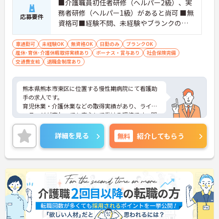
■介護職員初任者研修（ヘルパー2級）、実
務者研修（ヘルパー1級）があると尚可 ■無
応募要件
資格可■経験不問、未経験やブランクのあ
る方可
車通勤可
未経験OK
無資格OK
日勤のみ
ブランクOK
産休･育休･介護休暇取得実績あり
ボーナス・賞与あり
社会保険完備
交通費支給
退職金制度あり
熊本県熊本市東区に位置する慢性期病院にて看護助
手の求人です。
育児休業・介護休業などの取得実績があり、ライフ
ステージが変わっても安心して働ける環境です。閑
静な住宅街でコンビニや飲食店などが点在する中に
ございますので、休憩中も便利です☆
詳細を見る
無料
紹介してもらう
ご興味のある方には、面接対策ポイントなど、さら
に詳細をご案内しますのでお気軽にご相談くださ
い！