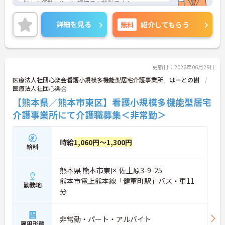
以内♪通勤しやすい環境での就業です！
ご興味ある方には、面接対策ポイントなど、さらに
詳細をお話しいたしますのでお気軽にご相談くださ
詳細を見る
無料
紹介してもらう
い。
更新日：2026年06月29日
医療法人社団心楽会看護小規模多機能型居宅介護事業所 はーとの樹
医療法人社団心楽会
【熊本県／熊本市東区】看護小規模多機能型居宅
介護事業所にて介護職募集＜非常勤＞
時給
1,060円～1,300円
給料
熊本県 熊本市東区 佐土原3-9-25
熊本市電上熊本線「健軍町駅」バス・車11
勤務地
分
非常勤・パート・アルバイト
雇用形態