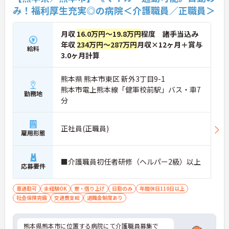
み！福利厚生充実◎の病院＜介護職員／正職員＞
月収
16.0万円～19.8万円
程度 諸手当込み
年収
234万円～287万円
月収×12ヶ月＋賞与
給料
3.0ヶ月計算
熊本県 熊本市東区 新外3丁目9-1
熊本市電上熊本線「健軍校前駅」バス・車7
勤務地
分
正社員(正職員)
雇用形態
■介護職員初任者研修（ヘルパー2級）以上
応募要件
車通勤可
未経験OK
寮・借り上げ
日勤のみ
年間休日110日以上
社会保険完備
交通費支給
退職金制度あり
熊本県熊本市に位置する病院にて介護職員募集で