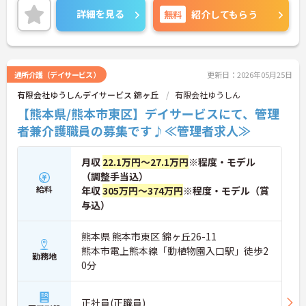
詳細を見る
無料
紹介してもらう
通所介護（デイサービス）
更新日：2026年05月25日
有限会社ゆうしんデイサービス 錦ヶ丘
有限会社ゆうしん
【熊本県/熊本市東区】デイサービスにて、管理
者兼介護職員の募集です♪≪管理者求人≫
月収
22.1万円～27.1万円
※程度・モデル
（調整手当込）
給料
年収
305万円～374万円
※程度・モデル（賞
与込）
熊本県 熊本市東区 錦ヶ丘26-11
熊本市電上熊本線「動植物園入口駅」徒歩2
勤務地
0分
正社員(正職員)