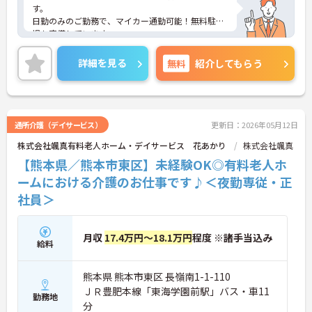
す。
日勤のみのご勤務で、マイカー通勤可能！無料駐車
場も完備しています。
また、研修制度も充実していますので、スキルアッ
プできる環境です。
詳細を見る
無料
紹介してもらう
ご興味ある方には、面接対策ポイントなど、さらに
詳細をお話しいたしますのでお気軽にご相談くださ
い！
通所介護（デイサービス）
更新日：2026年05月12日
株式会社颯真有料老人ホーム・デイサービス 花あかり
株式会社颯真
【熊本県／熊本市東区】未経験OK◎有料老人ホ
ームにおける介護のお仕事です♪＜夜勤専従・正
社員＞
月収
17.4万円～18.1万円
程度 ※諸手当込み
給料
熊本県 熊本市東区 長嶺南1-1-110
ＪＲ豊肥本線「東海学園前駅」バス・車11
勤務地
分