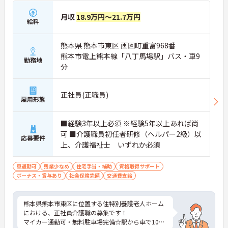
月収
18.9万円～21.7万円
給料
熊本県 熊本市東区 画図町重富968番
熊本市電上熊本線「八丁馬場駅」バス・車9
勤務地
分
正社員(正職員)
雇用形態
■経験3年以上必須 ※経験5年以上あれば尚
可 ■介護職員初任者研修（ヘルパー2級）以
応募要件
上、介護福祉士 いずれか必須
車通勤可
残業少なめ
住宅手当・補助
資格取得サポート
ボーナス・賞与あり
社会保険完備
交通費支給
熊本県熊本市東区に位置する住特別養護老人ホーム
における、正社員介護職の募集です！
マイカー通勤可・無料駐車場完備☆駅から車で10分