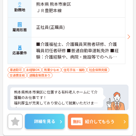
熊本県 熊本市東区
勤務地
ＪＲ豊肥本線
正社員(正職員)
雇用形態
■介護福祉士、介護職員実務者研修、介護
職員初任者研修 ■普通自動車運転免許 ■経
応募要件
験：介護経験や、病院・施設等でのヘルパ
ー業務
車通勤可
未経験OK
残業少なめ
住宅手当・補助
社会保険完備
交通費支給
退職金制度あり
熊本県熊本市東区に位置する有料老人ホームにて介
護職のお仕事です！
福利厚生が充実しており安心して就業いただけま
す。
急な休みを受け入れる体制と休みやすい雰囲気づく
りにも尽力しています！
詳細を見る
無料
紹介してもらう
ご興味のある方には、面接対策ポイントなどさらに
詳細をお話いたしますので、お気軽にご相談くださ
い。