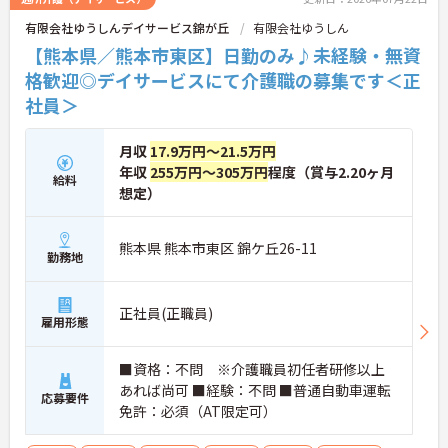
有限会社ゆうしんデイサービス錦が丘
有限会社ゆうしん
【熊本県／熊本市東区】日勤のみ♪未経験・無資
格歓迎◎デイサービスにて介護職の募集です＜正
社員＞
月収
17.9万円～21.5万円
年収
255万円～305万円
程度（賞与2.20ヶ月
給料
想定）
熊本県 熊本市東区 錦ケ丘26-11
勤務地
正社員(正職員)
雇用形態
■資格：不問 ※介護職員初任者研修以上
あれば尚可 ■経験：不問 ■普通自動車運転
応募要件
免許：必須（AT限定可）