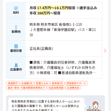
月収
17.4万円～18.1万円
程度 ※諸手当込み
給料
年収
266万円
～程度
熊本県 熊本市東区 長嶺南1-1-110
ＪＲ豊肥本線「東海学園前駅」バス・車11
勤務地
分
正社員(正職員)
雇用形態
■資格：介護職員初任者研修、介護職員実
務者研修、介護福祉士（いずれかお持ちの
応募要件
方）※無資格：可 ■普通自動車運転免許（A
T限定可）あれば尚可 ■経験：未経験可能
車通勤可
未経験OK
残業少なめ
無資格OK
資格取得サポート
産休･育休･介護休暇取得実績あり
社会保険完備
交通費支給
熊本県熊本市東区に位置する有料老人ホームにおけ
る介護職員の募集です。有料老人ホームは家族のよ
うなあたたかみのある施設です。