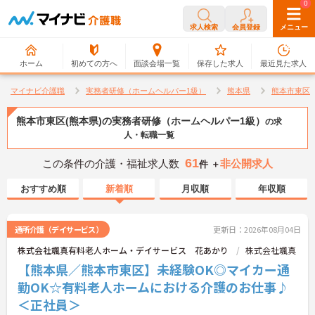
0
0
求人検索
会員登録
メニュー
ホーム
初めての方へ
面談会場一覧
保存した求人
最近見た求人
マイナビ介護職
実務者研修（ホームヘルパー1級）
熊本県
熊本市東区
熊本市東区(熊本県)の実務者研修（ホームヘルパー1級）
の求
人・転職一覧
61
この条件の介護・福祉求人数
非公開求人
件 ＋
おすすめ順
新着順
月収順
年収順
通所介護（デイサービス）
更新日：2026年08月04日
株式会社颯真有料老人ホーム・デイサービス 花あかり
株式会社颯真
【熊本県／熊本市東区】未経験OK◎マイカー通
勤OK☆有料老人ホームにおける介護のお仕事♪
＜正社員＞