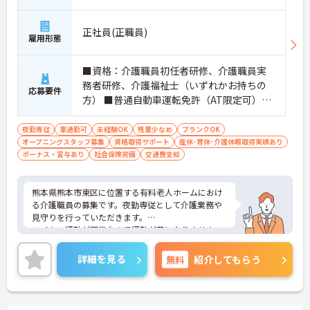
正社員(正職員)
雇用形態
■資格：介護職員初任者研修、介護職員実
務者研修、介護福祉士（いずれかお持ちの
応募要件
方） ■普通自動車運転免許（AT限定可）あ
れば尚可 ■経験：未経験可能
夜勤専従
車通勤可
未経験OK
残業少なめ
ブランクOK
オープニングスタッフ募集
資格取得サポート
産休･育休･介護休暇取得実績あり
ボーナス・賞与あり
社会保険完備
交通費支給
熊本県熊本市東区に位置する有料老人ホームにおけ
る介護職員の募集です。夜勤専従として介護業務や
見守りを行っていただきます。
マイカー通勤が可能なので通勤が苦になりません。
また、昇給・賞与制度があり、頑張りがきちんと評
価されるのでモチベーションアップにつながりま
詳細を見る
無料
紹介してもらう
す。
ご興味のある方には、面接対策ポイントなど、さら
に詳細をお話しいたしますのでお気軽にご相談くだ
さい！