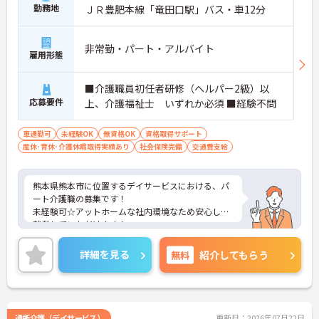
勤務地
ＪＲ豊肥本線「竜田口駅」バス・車12分
非常勤・パート・アルバイト
雇用形態
■介護職員初任者研修（ヘルパー2級）以
応募要件
上、介護福祉士 いずれか必須 ■経験不問
車通勤可
未経験OK
無資格OK
資格取得サポート
産休･育休･介護休暇取得実績あり
社会保険完備
交通費支給
熊本県熊本市に位置するデイサービスにおける、パ
ート介護職の募集です！
未経験可☆アットホームな社内環境なため安心して
就業していただけます！
ご興味ある方には、面接対策ポイントなど、さらに
詳細をお話しいたしますのでお気軽にご相談くださ
詳細を見る
無料
紹介してもらう
い。
通所介護（デイサービス）
更新日：2026年07月22日