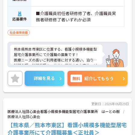
■介護職員初任者研修修了者、介護職員実
応募要件
務者研修修了者いずれか必須
社会保険完備
熊本県熊本市東区に位置する、看護小規模多機能型
居宅介護事業所にて介護職の募集です！
医療ニーズの高いご利用者様に対する通い、泊り、
訪問介護、訪問看護を一体的に提供する在宅サービ
スです♪
ご興味のある方には、面接対策ポイントなど、さら
詳細を見る
無料
紹介してもらう
に詳細をお話しいたしますのでお気軽にご相談くだ
さい！
更新日：2026年06月29日
医療法人社団心楽会看護小規模多機能型居宅介護事業所 はーとの樹
医療法人社団心楽会
【熊本県／熊本市東区】看護小規模多機能型居宅
介護事業所にて介護職募集＜正社員＞