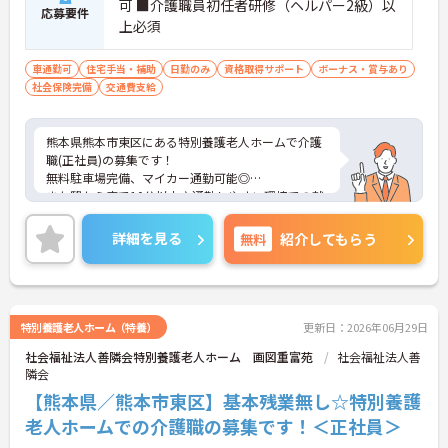
可 ■介護職員初任者研修（ヘルパー2級）以
応募要件
上必須
車通勤可
住宅手当・補助
日勤のみ
資格取得サポート
ボーナス・賞与あり
社会保険完備
交通費支給
熊本県熊本市東区にある特別養護老人ホームで介護
職(正社員)の募集です！
無料駐車場完備、マイカー通勤可能◎
また駅から車で10分以内♪通勤しやすい環境での就
業です！
こちらの求人にご興味ある方には、面接対策ポイン
詳細を見る
無料
紹介してもらう
トなど、さらに詳細をお話しいたしますのでお気軽
にご相談ください。
特別養護老人ホーム（特養）
更新日：2026年06月29日
社会福祉法人善隣会特別養護老人ホーム 画図重富苑
社会福祉法人善
隣会
【熊本県／熊本市東区】基本残業無し☆特別養護
老人ホームでの介護職の募集です！＜正社員＞