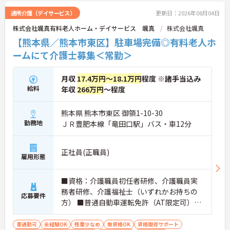
通所介護（デイサービス）
更新日：2026年08月04日
株式会社颯真有料老人ホーム・デイサービス 颯真
株式会社颯真
【熊本県／熊本市東区】駐車場完備◎有料老人ホ
ームにて介護士募集＜常勤＞
月収
17.4万円～18.1万円
程度 ※諸手当込み
給料
年収
266万円
～程度
熊本県 熊本市東区 御領1-10-30
勤務地
ＪＲ豊肥本線「竜田口駅」バス・車12分
正社員(正職員)
雇用形態
■資格：介護職員初任者研修、介護職員実
務者研修、介護福祉士（いずれかお持ちの
応募要件
方） ■普通自動車運転免許（AT限定可）あ
れば尚可 ■経験：未経験可能
車通勤可
未経験OK
残業少なめ
無資格OK
資格取得サポート