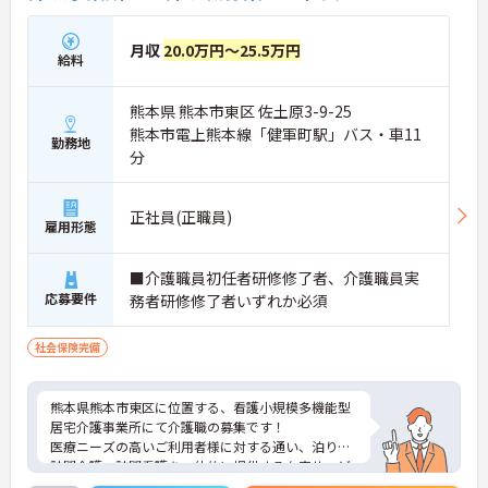
月収
20.0万円～25.5万円
給料
熊本県 熊本市東区 佐土原3-9-25
熊本市電上熊本線「健軍町駅」バス・車11
勤務地
分
正社員(正職員)
雇用形態
■介護職員初任者研修修了者、介護職員実
応募要件
務者研修修了者いずれか必須
社会保険完備
熊本県熊本市東区に位置する、看護小規模多機能型
居宅介護事業所にて介護職の募集です！
医療ニーズの高いご利用者様に対する通い、泊り、
訪問介護、訪問看護を一体的に提供する在宅サービ
スです♪