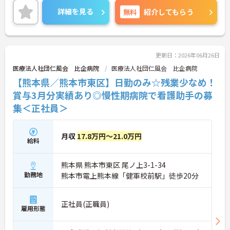
ご興味のある方には、面接対策ポイントなど、さら
詳細を見る
無料
紹介してもらう
に詳細をお話しいたしますのでお気軽にご相談くだ
さい！
更新日：2026年06月26日
医療法人社団仁風会 比企病院
医療法人社団仁風会 比企病院
【熊本県／熊本市東区】日勤のみ☆残業少なめ！
賞与3月分実績あり◎慢性期病院で看護助手の募
集＜正社員＞
月収
17.8万円～21.0万円
給料
熊本県 熊本市東区 尾ノ上3-1-34
勤務地
熊本市電上熊本線「健軍校前駅」徒歩20分
正社員(正職員)
雇用形態