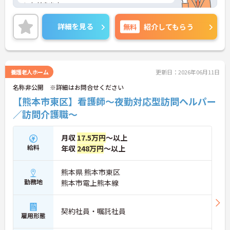
いただきます。
どんな方とも円滑にコミュニケーションをとれる方
を募集しています。残業は月平均10時間程度なので
詳細を見る
無料
紹介してもらう
ワークライフバランスを保ちながらご勤務いただけ
ます。
ご興味のある方には、面接対策ポイントなど、さら
に詳細をお話しいたしますのでお気軽にご相談くだ
さい！
養護老人ホーム
更新日：2026年06月11日
名称非公開 ※詳細はお問合せください
【熊本市東区】看護師～夜勤対応型訪問ヘルパー
／訪問介護職～
月収
17.5万円
～以上
給料
年収
248万円
～以上
熊本県 熊本市東区
勤務地
熊本市電上熊本線
契約社員・嘱託社員
雇用形態