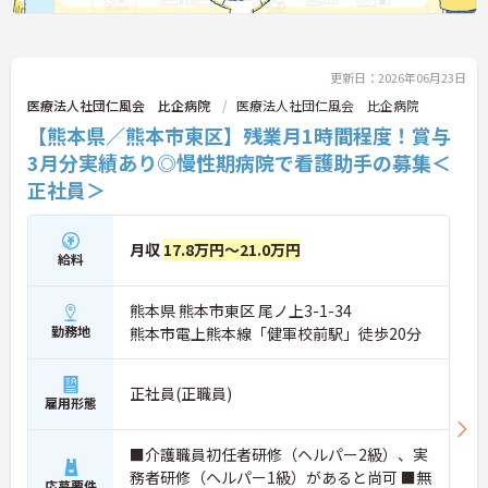
更新日：2026年06月23日
医療法人社団仁風会 比企病院
医療法人社団仁風会 比企病院
【熊本県／熊本市東区】残業月1時間程度！賞与
3月分実績あり◎慢性期病院で看護助手の募集＜
正社員＞
月収
17.8万円～21.0万円
給料
熊本県 熊本市東区 尾ノ上3-1-34
勤務地
熊本市電上熊本線「健軍校前駅」徒歩20分
正社員(正職員)
雇用形態
■介護職員初任者研修（ヘルパー2級）、実
務者研修（ヘルパー1級）があると尚可 ■無
応募要件