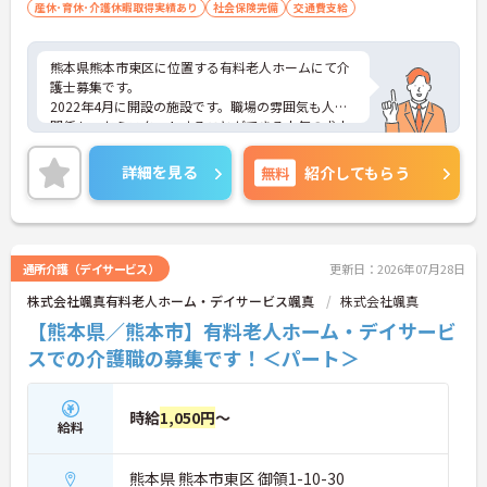
産休･育休･介護休暇取得実績あり
社会保険完備
交通費支給
熊本県熊本市東区に位置する有料老人ホームにて介
護士募集です。
2022年4月に開設の施設です。職場の雰囲気も人間
関係も一からスタートすることができる人気の求人
です♪
ご興味のある方には、面接対策ポイントなど、さら
詳細を見る
無料
紹介してもらう
に詳細をお話いたしますので、お気軽にご相談くだ
さい。
通所介護（デイサービス）
更新日：2026年07月28日
株式会社颯真有料老人ホーム・デイサービス颯真
株式会社颯真
【熊本県／熊本市】有料老人ホーム・デイサービ
スでの介護職の募集です！＜パート＞
時給
1,050円
～
給料
熊本県 熊本市東区 御領1-10-30