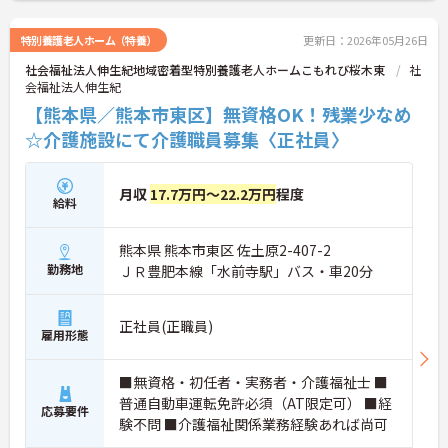
特別養護老人ホーム（特養）
更新日：2026年05月26日
社会福祉法人伸生紀地域密着型特別養護老人ホームこもれび桜木東
社
会福祉法人伸生紀
【熊本県／熊本市東区】無資格OK！残業少なめ
☆介護施設にて介護職員募集〈正社員〉
月収
17.7万円～22.2万円
程度
給料
熊本県 熊本市東区 佐土原2-407-2
勤務地
ＪＲ豊肥本線「水前寺駅」バス・車20分
正社員(正職員)
雇用形態
■無資格・初任者・実務者・介護福祉士 ■
普通自動車運転免許必須（AT限定可） ■経
応募要件
験不問 ■介護福祉関係業務経験あれば尚可