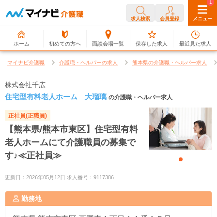
0
1
求人検索
会員登録
メニュー
ホーム
初めての方へ
面談会場一覧
保存した求人
最近見た求人
マイナビ介護職
介護職・ヘルパーの求人
熊本県の介護職・ヘルパー求人
株式会社千広
住宅型有料老人ホーム 大瑠璃
の介護職・ヘルパー求人
正社員(正職員)
【熊本県/熊本市東区】住宅型有料
老人ホームにて介護職員の募集で
す♪≪正社員≫
更新日：2026年05月12日 求人番号：9117386
勤務地