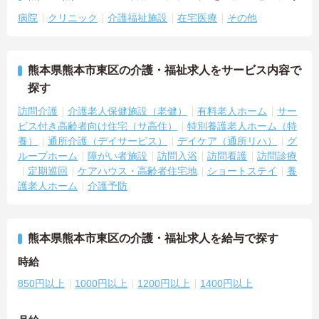
病院
クリニック
介護福祉施設
在宅医療
その他
熊本県熊本市東区の介護・福祉求人をサービス内容で
探す
訪問介護
介護老人保健施設（老健）
有料老人ホーム
サー
ビス付き高齢者向け住宅（サ高住）
特別養護老人ホーム（特
養）
通所介護（デイサービス）
デイケア（通所リハ）
グ
ループホーム
障がい者施設
訪問入浴
訪問看護
訪問診療
定期巡回
ケアハウス・高齢者住宅地
ショートステイ
養
護老人ホーム
介護予防
熊本県熊本市東区の介護・福祉求人を給与で探す
時給
850円以上
1000円以上
1200円以上
1400円以上