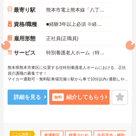
最寄り駅
熊本市電上熊本線「八丁馬場駅」バス・車9分
資格/職種
■経験3年以上必須 ※経験5年以上あれば尚可 ■介護職員初任者研修（ヘルパー2級）以上、介護福祉士 いずれか必須
雇用形態
正社員(正職員)
サービス
特別養護老人ホーム（特養）
熊本県熊本市東区に位置する住特別養護老人ホームにおける、正社
員介護職の募集です！
マイカー通勤可・無料駐車場完備☆駅から車で10分以内♪通勤しやす
い環境での就業です！
ご興味ある方には、面接対策ポイントなど、さらに詳細をお話しい
たしますのでお気軽にご相談ください。
詳細を見る
紹介してもらう
無料
ここに注目！
資格OK
資格取得サポート
車通勤可
産休･育休･介護休暇取得実績あり
残業少なめ
住宅手当・補助
社