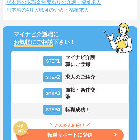
熊本県の退職金制度ありの介護・福祉求人
熊本県の4月入職可の介護・福祉求人
マイナビ介護職に
お気軽にご相談
下さい！
マイナビ介護
1
STEP
職にご登録
2
求人のご紹介
STEP
面接・条件交
3
STEP
渉
4
転職成功！
STEP
転職サポートに登録