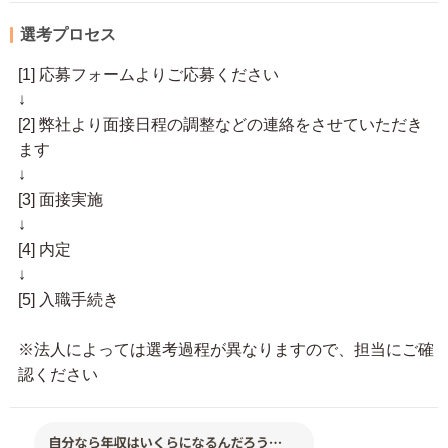
選考プロセス
[1] 応募フォームよりご応募ください
↓
[2] 弊社より面接日程の調整などの連絡をさせていただき
ます
↓
[3] 面接実施
↓
[4] 内定
↓
[5] 入職手続き
※法人によっては選考過程が異なりますので、担当にご確
認ください