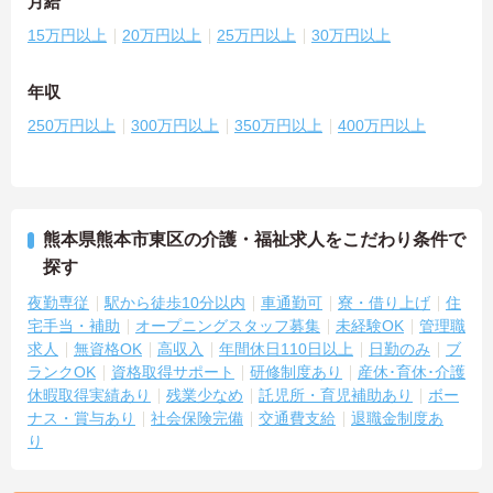
月給
15万円以上
20万円以上
25万円以上
30万円以上
年収
250万円以上
300万円以上
350万円以上
400万円以上
熊本県熊本市東区の介護・福祉求人をこだわり条件で
探す
夜勤専従
駅から徒歩10分以内
車通勤可
寮・借り上げ
住
宅手当・補助
オープニングスタッフ募集
未経験OK
管理職
求人
無資格OK
高収入
年間休日110日以上
日勤のみ
ブ
ランクOK
資格取得サポート
研修制度あり
産休･育休･介護
休暇取得実績あり
残業少なめ
託児所・育児補助あり
ボー
ナス・賞与あり
社会保険完備
交通費支給
退職金制度あ
り