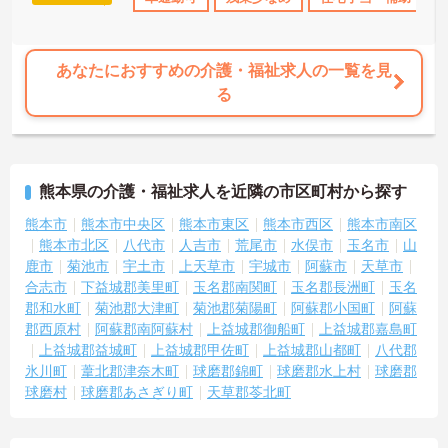
あなたにおすすめの介護・福祉求人の一覧を見
る
熊本県の介護・福祉求人を近隣の市区町村から探す
熊本市
熊本市中央区
熊本市東区
熊本市西区
熊本市南区
熊本市北区
八代市
人吉市
荒尾市
水俣市
玉名市
山
鹿市
菊池市
宇土市
上天草市
宇城市
阿蘇市
天草市
合志市
下益城郡美里町
玉名郡南関町
玉名郡長洲町
玉名
郡和水町
菊池郡大津町
菊池郡菊陽町
阿蘇郡小国町
阿蘇
郡西原村
阿蘇郡南阿蘇村
上益城郡御船町
上益城郡嘉島町
上益城郡益城町
上益城郡甲佐町
上益城郡山都町
八代郡
氷川町
葦北郡津奈木町
球磨郡錦町
球磨郡水上村
球磨郡
球磨村
球磨郡あさぎり町
天草郡苓北町