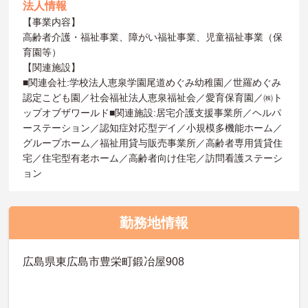
法人情報
【事業内容】
高齢者介護・福祉事業、障がい福祉事業、児童福祉事業（保
育園等）
【関連施設】
■関連会社:学校法人恵泉学園尾道めぐみ幼稚園／世羅めぐみ
認定こども園／社会福祉法人恵泉福祉会／愛育保育園／㈱ト
ップオブザワールド■関連施設:居宅介護支援事業所／ヘルパ
ーステーション／認知症対応型デイ／小規模多機能ホーム／
グループホーム／福祉用貸与販売事業所／高齢者専用賃貸住
宅／住宅型有老ホーム／高齢者向け住宅／訪問看護ステーシ
ョン
勤務地情報
広島県東広島市豊栄町鍛冶屋908