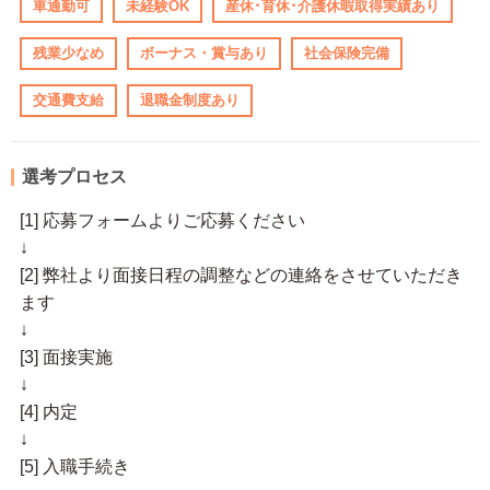
車通勤可
未経験OK
産休･育休･介護休暇取得実績あり
残業少なめ
ボーナス・賞与あり
社会保険完備
交通費支給
退職金制度あり
選考プロセス
[1] 応募フォームよりご応募ください
↓
[2] 弊社より面接日程の調整などの連絡をさせていただき
ます
↓
[3] 面接実施
↓
[4] 内定
↓
[5] 入職手続き