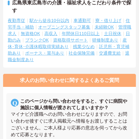
広島県東広島市の介護・福祉求人をこだわり条件で探
す
夜勤専従
駅から徒歩10分以内
車通勤可
寮・借り上げ
住
宅手当・補助
オープニングスタッフ募集
未経験OK
管理職
求人
無資格OK
高収入
年間休日110日以上
土日祝休
日
勤のみ
ブランクOK
資格取得サポート
研修制度あり
産
休･育休･介護休暇取得実績あり
残業少なめ
託児所・育児補
助あり
ボーナス・賞与あり
社会保険完備
交通費支給
退
職金制度あり
求人のお問い合わせに関するよくあるご質問
このページから問い合わせをすると、すぐに病院や
施設に個人情報が渡されてしまいますか？
マイナビ介護職へのお問い合わせになりますので、お問
い合わせ後すぐに求人掲載元へ情報をお渡しすることは
ございません。ご本人様より応募の意志を伺ってから改
めて応募となります。