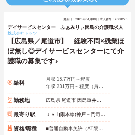
更新日：2026年04月08日 求人番号：9008270
デイサービスセンター ふぁみりぃ因島の介護職求人
株式会社トッツ
【広島県／尾道市】 経験不問×残業ほ
ぼ無し◎デイサービスセンターにて介
護職の募集です♪
月収 15.7万円～程度
給料
年収 231万円～程度（賞与込）
勤務地
広島県 尾道市 因島重井町5276‐17
最寄り駅
ＪＲ山陽本線(神戸－門司)「尾道駅」バス・車11分
資格/職種
■普通自動車免許（AT限定可） ■社会福祉免許又は介護福祉士免許（資格なしも応募可） ■経験不問