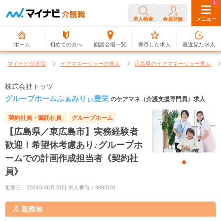
0
1
求人検索
会員登録
メニュー
ホーム
初めての方へ
面談会場一覧
保存した求人
最近見た求人
マイナビ介護職
ケアマネージャーの求人
広島県のケアマネージャー求人
株式会社トッツ
グループホームふぁみりぃ豊栄
のケアマネ（介護支援専門員）求人
契約社員・嘱託社員
グループホーム
【広島県／東広島市】実務経験者
歓迎！希望休考慮あり♪グループホ
ームでの計画作成担当者《契約社
員》
更新日：2024年06月28日 求人番号：9893191
勤務地