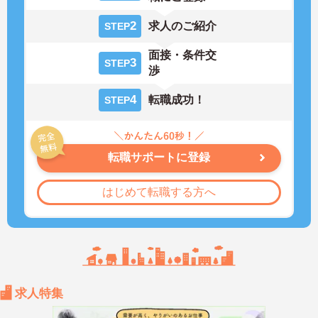
2
求人のご紹介
STEP
面接・条件交
3
STEP
渉
4
転職成功！
STEP
転職サポートに登録
はじめて転職する方へ
求人特集