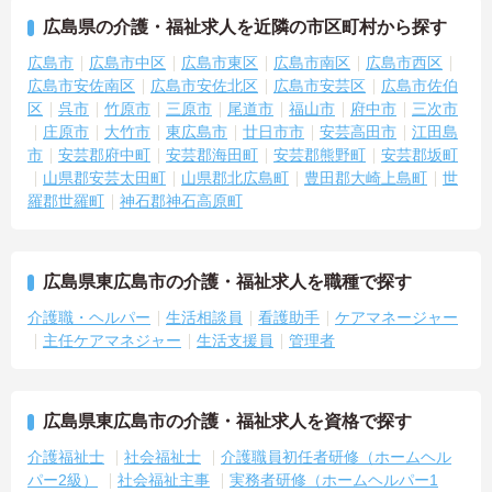
広島県の介護・福祉求人を近隣の市区町村から探す
広島市
広島市中区
広島市東区
広島市南区
広島市西区
広島市安佐南区
広島市安佐北区
広島市安芸区
広島市佐伯
区
呉市
竹原市
三原市
尾道市
福山市
府中市
三次市
庄原市
大竹市
東広島市
廿日市市
安芸高田市
江田島
市
安芸郡府中町
安芸郡海田町
安芸郡熊野町
安芸郡坂町
山県郡安芸太田町
山県郡北広島町
豊田郡大崎上島町
世
羅郡世羅町
神石郡神石高原町
広島県東広島市の介護・福祉求人を職種で探す
介護職・ヘルパー
生活相談員
看護助手
ケアマネージャー
主任ケアマネジャー
生活支援員
管理者
広島県東広島市の介護・福祉求人を資格で探す
介護福祉士
社会福祉士
介護職員初任者研修（ホームヘル
パー2級）
社会福祉主事
実務者研修（ホームヘルパー1