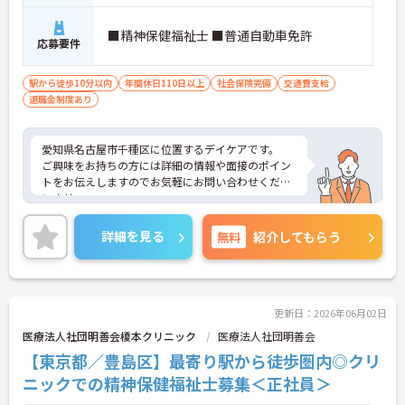
■精神保健福祉士 ■普通自動車免許
応募要件
駅から徒歩10分以内
年間休日110日以上
社会保険完備
交通費支給
退職金制度あり
愛知県名古屋市千種区に位置するデイケアです。
ご興味をお持ちの方には詳細の情報や面接のポイン
トをお伝えしますのでお気軽にお問い合わせくださ
いませ。
詳細を見る
無料
紹介してもらう
更新日：2026年06月02日
医療法人社団明善会榎本クリニック
医療法人社団明善会
【東京都／豊島区】最寄り駅から徒歩圏内◎クリ
ニックでの精神保健福祉士募集＜正社員＞