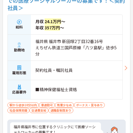
での医療ソーシャルワーカーの募集です！＜契約
社員＞
月収
24.1万円
～
給料
年収
357万円
～
福井県 福井市 新田塚2丁目32番16号
えちぜん鉄道三国芦原線「八ツ島駅」徒歩5
勤務地
分
契約社員・嘱託社員
雇用形態
■精神保健福祉士資格
応募要件
駅から徒歩10分以内
車通勤可
残業少なめ
ボーナス・賞与あり
社会保険完備
交通費支給
退職金制度あり
福井県福井市に位置するクリニックにて医療ソーシ
ャルワーカーの募集です！