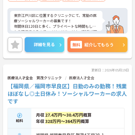
東京江戸川区に位置するクリニックにて、常勤の医
療ソーシャルワーカーの募集です！
年間休日120日と多く、プライベートな時間もしっ
かり確保できるので、メリハリをつけたご就業が可
能です◎
経験不問！丁寧なレクチャーがあるので、未経験の
詳細を見る
無料
紹介してもらう
方・ブランクがある方も安心してご入職いただけま
す。
ご興味ある方には、面接対策ポイントなど、さらに
詳細をお話しいたしますのでお気軽にご相談くださ
い！
更新日：2026年05月19日
医療法人才全会 賀茂クリニック
医療法人才全会
【福岡県／福岡市早良区】日勤のみの勤務！残業
ほぼなし◎土日休み！ソーシャルワーカーの求人
です
月収
27.4万円～30.4万円
概算
給料
年収
328万円～364万円
概算
福岡県 福岡市早良区 賀茂4丁目28-1