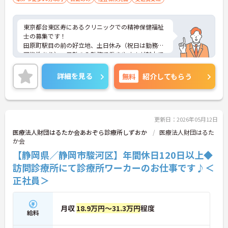
東京都台東区寿にあるクリニックでの精神保健福祉
士の募集です！
田原町駅目の前の好立地、土日休み（祝日は勤務の
可能性あり）・日勤のみ勤務で働きやすさが魅力で
す。
精神科訪問診療を通じて、患者さんの社会復帰支援
詳細を見る
無料
紹介してもらう
に直接携われるやりがいのある職場です。ご興味が
ある方は、ご面接のポイントをお伝えしますので、
お気軽にお問い合わせください。
更新日：2026年05月12日
医療法人財団はるたか会あおぞら診療所しずおか
医療法人財団はるた
か会
【静岡県／静岡市駿河区】年間休日120日以上◆
訪問診療所にて診療所ワーカーのお仕事です♪＜
正社員＞
月収
18.9万円～31.3万円
程度
給料