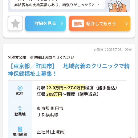
昇給賞与の支給実績もあり、頑張りがしっかりと評
価に反映される環境です。
ご興味ある方には、面接対策ポイントなど、さらに
詳細をお話しいたしますのでお気軽にご相談くださ
詳細を見る
無料
紹介してもらう
い！
更新日：2026年05月09日
名称非公開 ※詳細はお問合せください
【東京都／町田市】 地域密着のクリニックで精
神保健福祉士募集！
月収
22.0万円～27.0万円
程度（諸手当込）
給料
年収
308万円
～程度（諸手当込）
東京都 町田市
勤務地
ＪＲ横浜線
正社員(正職員)
雇用形態