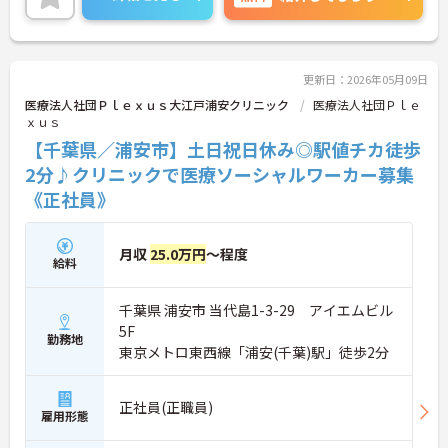
日勤のみなのでメリハリのある働き方が可能です。
ご興味のある方には、面接対策ポイントなど、さら
に詳細をお話しいたしますのでお気軽にご相談くだ
さい！
更新日：2026年05月09日
医療法人社団Ｐｌｅｘｕｓ大江戸浦安クリニック
医療法人社団Ｐｌｅ
ｘｕｓ
【千葉県／浦安市】土日祝日休み◎駅値チカ徒歩
2分♪クリニックで医療ソーシャルワーカー募集
《正社員》
月収
25.0万円
～程度
給料
千葉県 浦安市 当代島1-3-29 アイエムビル
5F
勤務地
東京メトロ東西線「浦安(千葉)駅」徒歩2分
正社員(正職員)
雇用形態