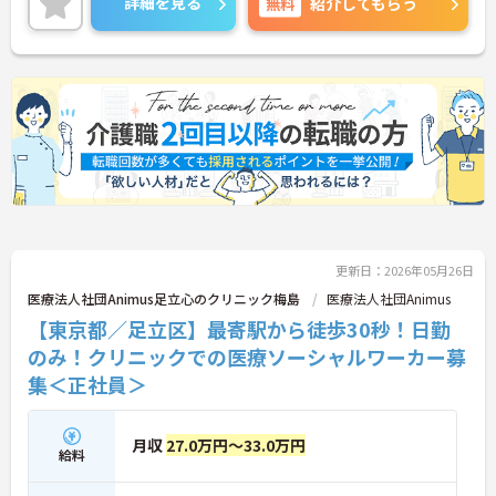
詳細を見る
無料
紹介してもらう
更新日：2026年05月26日
医療法人社団Animus足立心のクリニック梅島
医療法人社団Animus
【東京都／足立区】最寄駅から徒歩30秒！日勤
のみ！クリニックでの医療ソーシャルワーカー募
集＜正社員＞
月収
27.0万円～33.0万円
給料