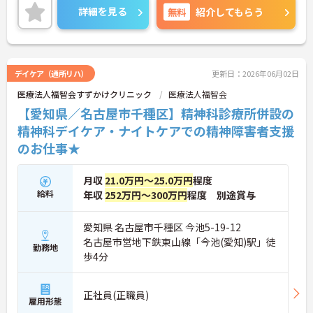
立もしやすい環境です。
詳細を見る
無料
紹介してもらう
ご興味のある方は是非お気軽にお問い合わせくださ
い。
デイケア（通所リハ）
更新日：2026年06月02日
医療法人福智会すずかけクリニック
医療法人福智会
【愛知県／名古屋市千種区】精神科診療所併設の
精神科デイケア・ナイトケアでの精神障害者支援
のお仕事★
月収
21.0万円～25.0万円
程度
給料
年収
252万円～300万円
程度 別途賞与
愛知県 名古屋市千種区 今池5-19-12
名古屋市営地下鉄東山線「今池(愛知)駅」徒
勤務地
歩4分
正社員(正職員)
雇用形態