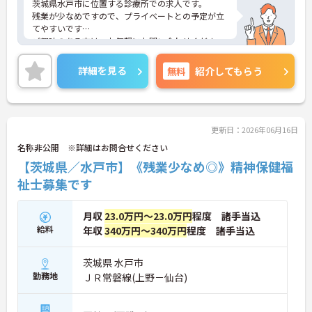
茨城県水戸市に位置する診療所での求人です。
残業が少なめですので、プライベートとの予定が立
てやすいです
ご興味のある方は、お気軽にお問い合わせくださ
い。
詳細を見る
無料
紹介してもらう
更新日：2026年06月16日
名称非公開 ※詳細はお問合せください
【茨城県／水戸市】《残業少なめ◎》精神保健福
祉士募集です
月収
23.0万円～23.0万円
程度 諸手当込
給料
年収
340万円～340万円
程度 諸手当込
茨城県 水戸市
勤務地
ＪＲ常磐線(上野－仙台)