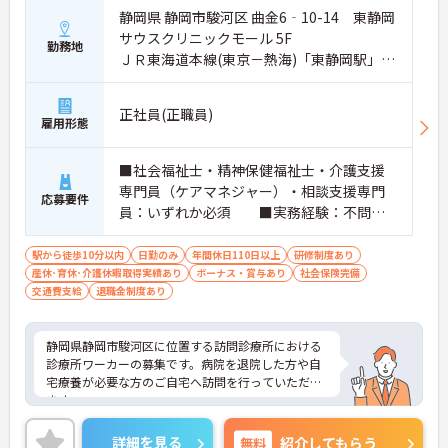
静岡県 静岡市駿河区 曲金6‐10-14 東静岡
サウスクリニックモール 5F
勤務地
ＪＲ東海道本線(東京－熱海)「東静岡駅」徒
歩6分
正社員(正職員)
雇用形態
■社会福祉士・精神保健福祉士・介護支援
専門員（ケアマネジャー）・相談支援専門
応募要件
員：いずれか必須 ■実務経験：不問
（相談支援業務） ※PCスキル：Excel・
Wordの基本操作程度 ■普通自動車運転
駅から徒歩10分以内
日勤のみ
年間休日110日以上
研修制度あり
産休･育休･介護休暇取得実績あり
免許（AT限定可）：不問
ボーナス・賞与あり
社会保険完備
交通費支給
退職金制度あり
静岡県静岡市駿河区に位置する訪問診療所における
診療所ワーカーの募集です。病院を退院した方や自
宅療養が必要な方のご自宅へ訪問を行っていただき
ます。
年間休日は120日以上もあり、プライベートを大切
にしながらご勤務いただけます。また、勤務時間は
詳細を見る
無料
紹介してもらう