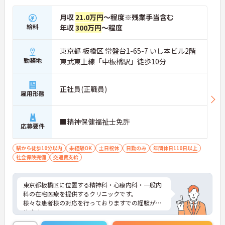
月収
21.0万円
～程度※残業手当含む
給料
年収
300万円
～程度
東京都 板橋区 常盤台1-65-7 いし本ビル2階
勤務地
東武東上線「中板橋駅」徒歩10分
正社員(正職員)
雇用形態
■精神保健福祉士免許
応募要件
駅から徒歩10分以内
未経験OK
土日祝休
日勤のみ
年間休日110日以上
社会保険完備
交通費支給
東京都板橋区に位置する精神科・心療内科・一般内
科の在宅医療を提供するクリニックです。
様々な患者様の対応を行っておりますでの経験がつ
めます。
月・日・祝がお休みですので、プライベートとの両