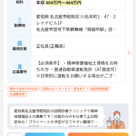
給料
年収
404万円～464万円
愛知県 名古屋市昭和区 川名本町1‐47‐2
レイナビル1F
勤務地
名古屋市営地下鉄鶴舞線「御器所駅」徒歩7
分
正社員(正職員)
雇用形態
【必須条件】 ・精神保健福祉士資格をお持
ちの方 ・普通自動車運転免許（AT限定可）
応募要件
※日常的に運転をお願いする場合がござい
ます 【歓迎条件】 ・人に優しくチームで動
ける方 ・誠実に人と向き合える方 ・人と接
駅から徒歩10分以内
日勤のみ
ボーナス・賞与あり
社会保険完備
交通費支給
するのが好きな方 ・状況に応じて柔軟に対
応できる方 ・患者さまやご家族、関係機関
とコミュニケーションが取れる方 ・タブレ
愛知県名古屋市昭和区の訪問診療クリニックで精神
ットなどのデジタルツールを使用できる方
保健福祉士の募集です！日勤のみのお仕事で土日固
・精神科病院／クリニック／相談支援事業
定休み！プライベートの予定が立てやすい職場です
所／地域移行支援／相談支援／アウトリー
◎また、交通費支給はもちろん、調整手当や資格手
当ありで待遇面も安心です♪ご興味のある方は面接
チなどで3年以上の実務経験がある方