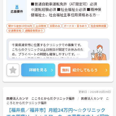
■普通自動車運転免許（AT限定可）必須
※運転経験必須 ■社会福祉士必須 ■精神保
応募要件
健福祉士、社会福祉主事任用資格ある方歓
迎
駅から徒歩10分以内
土日祝休
日勤のみ
ボーナス・賞与あり
社会保険完備
交通費支給
退職金制度あり
千葉県浦安市に位置するクリニックでの募集です。
こちらのクリニックは土日祝日が固定でお休みのた
め、プライベートの時間も確保しやすいです。
アクセスも最寄り駅から徒歩2分と好立地なため、
通勤も安心です。
ご興味のある方は、ご面接のポイントをお伝えしま
詳細を見る
無料
紹介してもらう
すので、お気軽にお問い合わせください。
更新日：2026年05月09日
医療法人カンマ こころとからだクリニック福井
医療法人カンマ こ
ころとからだクリニック福井
【福井県／福井市】月給24万円～☆クリニック