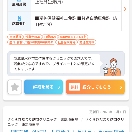
正社員(正職員)
雇用形態
■精神保健福祉士免許 ■普通自動車免許（A
応募要件
T限定可）
車通勤可
残業少なめ
日勤のみ
年間休日110日以上
産休･育休･介護休暇取得実績あり
社会保険完備
交通費支給
茨城県水戸市に位置するクリニックでの求人です。
残業が少なめですので、プライベートとの予定が立
てやすいです
ご興味のある方は、お気軽にお問い合わせくださ
い。
詳細を見る
無料
紹介してもらう
更新日：2026年06月11日
さくらひだまり訪問クリニック 東京埼玉院
さくらひだまり訪問クリ
ニック 東京埼玉院