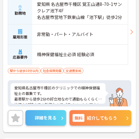
愛知県 名古屋市千種区 覚王山通8-70-1サン
クレア池下4F
勤務地
名古屋市営地下鉄東山線「池下駅」徒歩2分
非常勤・パート・アルバイト
雇用形態
精神保健福祉士必須 経験必須
応募要件
駅から徒歩10分以内
社会保険完備
交通費支給
愛知県名古屋市千種区のクリニックでの精神保健福
祉士の募集です。
最寄駅から徒歩2分の好立地なので通勤もらくらく
快適♪17時までの勤務なのでプライベートと両立し
やすい環境です。
ご興味のある方は、面接のポイントをお伝えします
詳細を見る
無料
紹介してもらう
のでお気軽にお問い合せください。