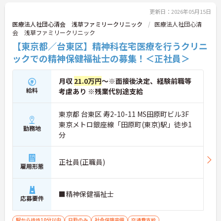
更新日：2026年05月15日
医療法人社団心清会 浅草ファミリークリニック
医療法人社団心清
会 浅草ファミリークリニック
【東京都／台東区】精神科在宅医療を行うクリニ
ックでの精神保健福祉士の募集！＜正社員＞
月収
21.0万円
～※面接後決定、経験前職等
給料
考慮あり ※残業代別途支給
東京都 台東区 寿2-10-11 MS田原町ビル3F
東京メトロ銀座線「田原町(東京)駅」徒歩1
勤務地
分
正社員(正職員)
雇用形態
■精神保健福祉士
応募要件
駅から徒歩10分以内
日勤のみ
社会保険完備
交通費支給