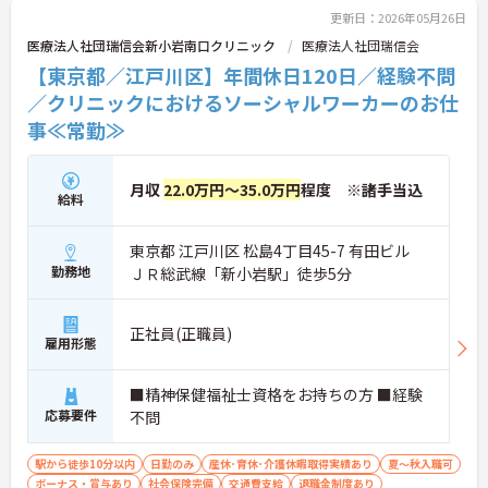
更新日：2026年05月26日
医療法人社団瑞信会新小岩南口クリニック
医療法人社団瑞信会
【東京都／江戸川区】年間休日120日／経験不問
／クリニックにおけるソーシャルワーカーのお仕
事≪常勤≫
月収
22.0万円～35.0万円
程度 ※諸手当込
給料
東京都 江戸川区 松島4丁目45-7 有田ビル
勤務地
ＪＲ総武線「新小岩駅」徒歩5分
正社員(正職員)
雇用形態
■精神保健福祉士資格をお持ちの方 ■経験
応募要件
不問
駅から徒歩10分以内
日勤のみ
産休･育休･介護休暇取得実績あり
夏～秋入職可
ボーナス・賞与あり
社会保険完備
交通費支給
退職金制度あり