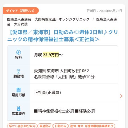
デイケア（通所リハ）
更新日：2026年05月26日
医療法人寿康会 大府病院太田川オレンジクリニック
医療法人寿康
会 大府病院
【愛知県／東海市】日勤のみ◎週休2日制♪クリ
ニックの精神保健福祉士募集＜正社員＞
月収
23.9万円
～
給料
愛知県 東海市 大田町汐田1062
勤務地
名鉄常滑線「太田川駅」徒歩10分
正社員(正職員)
雇用形態
■精神保健福祉士必須 ■経験必須
応募要件
駅から徒歩10分以内
車通勤可
日勤のみ
産休･育休･介護休暇取得実績あり