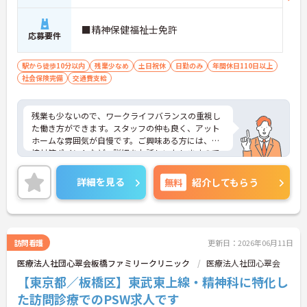
■精神保健福祉士免許
応募要件
駅から徒歩10分以内
残業少なめ
土日祝休
日勤のみ
年間休日110日以上
社会保険完備
交通費支給
残業も少ないので、ワークライフバランスの重視し
た働き方ができます。スタッフの仲も良く、アット
ホームな雰囲気が自慢です。ご興味ある方には、面
接対策ポイントなど、詳細をお話しいたしますので
お気軽にご相談ください。
詳細を見る
無料
紹介してもらう
訪問看護
更新日：2026年06月11日
医療法人社団心翠会板橋ファミリークリニック
医療法人社団心翠会
【東京都／板橋区】東武東上線・精神科に特化し
た訪問診療でのPSW求人です