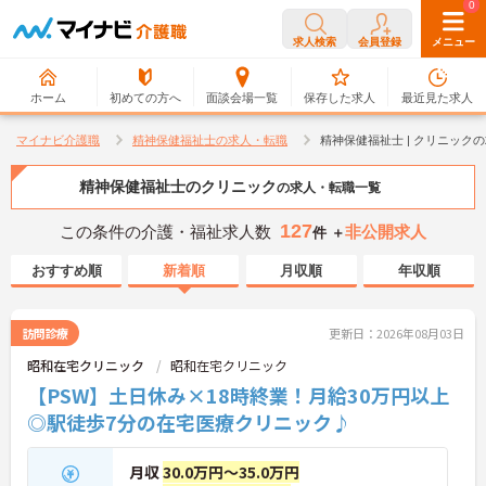
0
0
求人検索
会員登録
メニュー
ホーム
初めての方へ
面談会場一覧
保存した求人
最近見た求人
マイナビ介護職
精神保健福祉士の求人・転職
精神保健福祉士 | クリニック
精神保健福祉士のクリニック
の求人・転職一覧
127
この条件の介護・福祉求人数
非公開求人
件 ＋
おすすめ順
新着順
月収順
年収順
訪問診療
更新日：2026年08月03日
昭和在宅クリニック
昭和在宅クリニック
【PSW】土日休み×18時終業！月給30万円以上
◎駅徒歩7分の在宅医療クリニック♪
月収
30.0万円～35.0万円