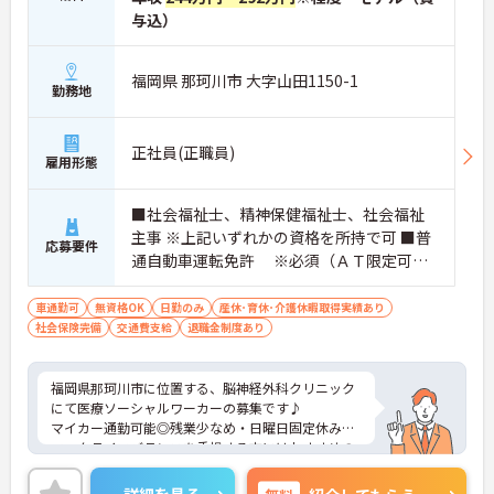
与込）
福岡県 那珂川市 大字山田1150-1
勤務地
正社員(正職員)
雇用形態
■社会福祉士、精神保健福祉士、社会福祉
主事 ※上記いずれかの資格を所持で可 ■普
応募要件
通自動車運転免許 ※必須（ＡＴ限定可）
■経験あれば尚可
車通勤可
無資格OK
日勤のみ
産休･育休･介護休暇取得実績あり
社会保険完備
交通費支給
退職金制度あり
福岡県那珂川市に位置する、脳神経外科クリニック
にて医療ソーシャルワーカーの募集です♪
マイカー通勤可能◎残業少なめ・日曜日固定休み◎
ワークライフバランスを重視する方にはおすすめの
求人です。
詳しいご説明をいたしますので、少しでも気になり