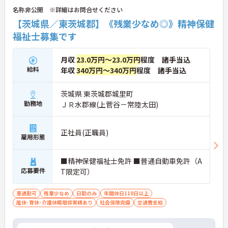
名称非公開 ※詳細はお問合せください
【茨城県／東茨城郡】《残業少なめ◎》精神保健
福祉士募集です
月収
23.0万円～23.0万円
程度 諸手当込
給料
年収
340万円～340万円
程度 諸手当込
茨城県 東茨城郡城里町
勤務地
ＪＲ水郡線(上菅谷－常陸太田)
正社員(正職員)
雇用形態
■精神保健福祉士免許 ■普通自動車免許（A
応募要件
T限定可）
車通勤可
残業少なめ
日勤のみ
年間休日110日以上
産休･育休･介護休暇取得実績あり
社会保険完備
交通費支給