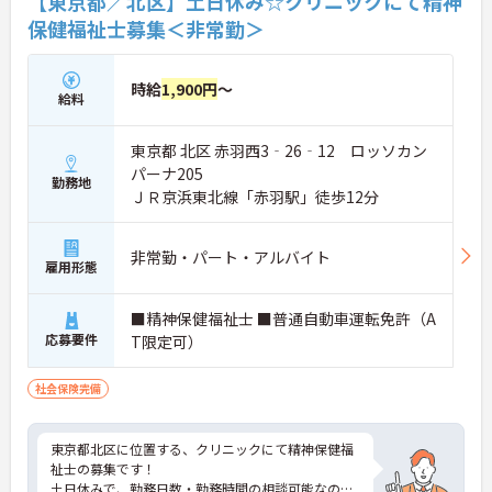
【東京都／北区】土日休み☆クリニックにて精神
保健福祉士募集＜非常勤＞
時給
1,900円
～
給料
東京都 北区 赤羽西3‐26‐12 ロッソカン
パーナ205
勤務地
ＪＲ京浜東北線「赤羽駅」徒歩12分
非常勤・パート・アルバイト
雇用形態
■精神保健福祉士 ■普通自動車運転免許（A
応募要件
T限定可）
社会保険完備
東京都北区に位置する、クリニックにて精神保健福
祉士の募集です！
土日休みで、勤務日数・勤務時間の相談可能なの