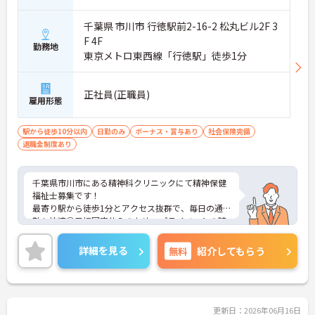
千葉県 市川市 行徳駅前2-16-2 松丸ビル2F 3
F 4F
勤務地
東京メトロ東西線「行徳駅」徒歩1分
正社員(正職員)
雇用形態
駅から徒歩10分以内
日勤のみ
ボーナス・賞与あり
社会保険完備
退職金制度あり
千葉県市川市にある精神科クリニックにて精神保健
福祉士募集です！
最寄り駅から徒歩1分とアクセス抜群で、毎日の通
勤も快適◎日祝固定休みのため、プライベートの時
間も大切にしながら働ける環境です♪ご興味のある
方には、面接対策ポイントなど、さらに詳細をご案
詳細を見る
無料
紹介してもらう
内しますのでお気軽にご相談ください！
更新日：2026年06月16日