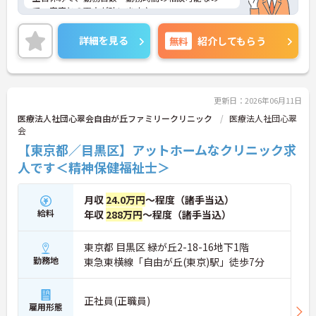
で、家庭との両立が叶います♪
ご興味のある方には、面接対策ポイントなど、さら
に詳細をお話しいたしますのでお気軽にご相談くだ
詳細を見る
無料
紹介してもらう
さい！
更新日：2026年06月11日
医療法人社団心翠会自由が丘ファミリークリニック
医療法人社団心翠
会
【東京都／目黒区】アットホームなクリニック求
人です＜精神保健福祉士＞
月収
24.0万円
～程度（諸手当込）
給料
年収
288万円
～程度（諸手当込）
東京都 目黒区 緑が丘2-18-16地下1階
勤務地
東急東横線「自由が丘(東京)駅」徒歩7分
正社員(正職員)
雇用形態