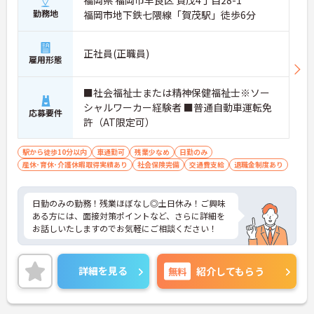
勤務地
福岡市地下鉄七隈線「賀茂駅」徒歩6分
正社員(正職員)
雇用形態
■社会福祉士または精神保健福祉士※ソー
シャルワーカー経験者 ■普通自動車運転免
応募要件
許（AT限定可）
駅から徒歩10分以内
車通勤可
残業少なめ
日勤のみ
産休･育休･介護休暇取得実績あり
社会保険完備
交通費支給
退職金制度あり
日勤のみの勤務！残業ほぼなし◎土日休み！ご興味
ある方には、面接対策ポイントなど、さらに詳細を
お話しいたしますのでお気軽にご相談ください！
詳細を見る
無料
紹介してもらう