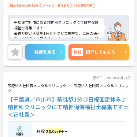
駅から徒歩10分以内
ボーナス・賞与あり
社会保険完備
千葉県市川市にある精神科クリニックにて精神保健
福祉士募集です！
最寄り駅から徒歩1分とアクセス抜群で、毎日の通
勤も快適◎日祝固定休みのため、プライベートの時
間も大切にしながら働ける環境です♪ご興味のある
方には、面接対策ポイントなど、さらに詳細をご案
詳細を見る
無料
紹介してもらう
内しますのでお気軽にご相談ください！
更新日：2026年06月24日
医療法人社団森メンタルクリニック
医療法人社団森メンタルクリニッ
ク
【千葉県／市川市】駅徒歩1分◎日祝固定休み♪
精神科クリニックにて精神保健福祉士募集です☆
＜正社員＞
月収
28.0万円
～
給料