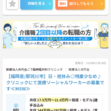
ポイントをお伝えしますので、お気軽にご連絡くだ
詳細を見る
無料
紹介してもらう
さい！
更新日：2026年07月28日
医療法人光竹会ごう脳神経外科クリニック
医療法人光竹会
【福岡県/那珂川市】日・祝休み◎残業少なめ♪
クリニックにて医療ソーシャルワーカーの募集で
す≪MSW≫
月収
17.5万円～21.0万円
※程度・モデル(諸
手当込み
給料
年収
244万円～292万円
※程度・モデル（賞