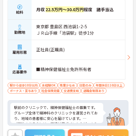
月収
22.5万円～30.0万円
程度 諸手当込
給料
東京都 豊島区 西池袋1-2-5
勤務地
ＪＲ山手線「池袋駅」徒歩1分
正社員(正職員)
雇用形態
■精神保健福祉士免許所有者
応募要件
駅から徒歩10分以内
未経験OK
残業少なめ
日勤のみ
年間休日110日以上
ボーナス・賞与あり
社会保険完備
交通費支給
退職金制度あり
駅前のクリニックで、精神保健福祉士の募集です。
グループ全体で精神科のクリニックを運営されてお
り、地域の患者様に安心を届けています。
ご興味のある方には、面接対策ポイントなど、さら
に詳細をお話しいたしますのでお気軽にご相談くだ
さい！