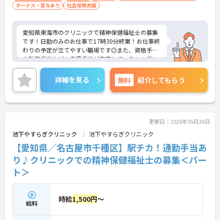
ボーナス・賞与あり
社会保険完備
愛知県東海市のクリニックで精神保健福祉士の募集
です！日勤のみのお仕事で17時30分終業！お仕事終
わりの予定が立てやすい職場です◎また、資格手当
や勤務手当などの各種手当が充実しているのも嬉し
いポイント♪ご興味のある方は面接ポイントをお伝
えしますので、お気軽にご連絡ください！
詳細を見る
無料
紹介してもらう
更新日：2026年05月26日
池下やすらぎクリニック
池下やすらぎクリニック
【愛知県／名古屋市千種区】駅チカ！通勤手当あ
り♪クリニックでの精神保健福祉士の募集＜パー
ト＞
時給
1,500円
～
給料