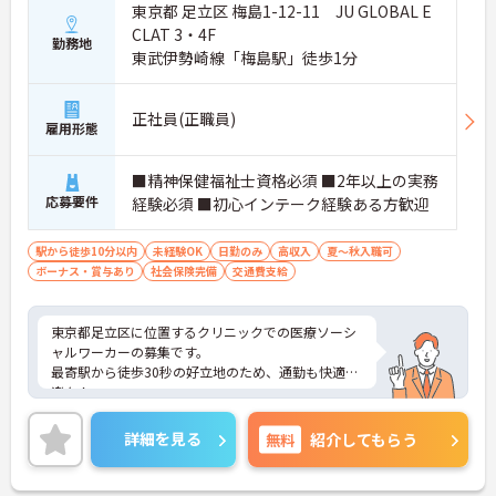
東京都 足立区 梅島1-12-11 JU GLOBAL E
CLAT 3・4F
勤務地
東武伊勢崎線「梅島駅」徒歩1分
正社員(正職員)
雇用形態
■精神保健福祉士資格必須 ■2年以上の実務
応募要件
経験必須 ■初心インテーク経験ある方歓迎
駅から徒歩10分以内
未経験OK
日勤のみ
高収入
夏～秋入職可
ボーナス・賞与あり
社会保険完備
交通費支給
東京都足立区に位置するクリニックでの医療ソーシ
ャルワーカーの募集です。
最寄駅から徒歩30秒の好立地のため、通勤も快適で
楽々！
うれしい日祝固定休みかつ日勤のみのため、プライ
ベートの予定も立てやすく、両立が可能！
詳細を見る
無料
紹介してもらう
ご興味のある方はご面接のポイントをお伝えいたし
ますので、お気軽にご相談ください。