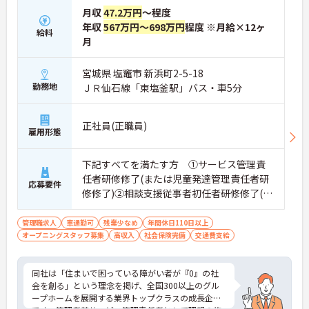
月収
47.2万円
～程度
年収
567万円～698万円
程度 ※月給×12ヶ
給料
月
宮城県 塩竈市 新浜町2-5-18
勤務地
ＪＲ仙石線「東塩釜駅」バス・車5分
正社員(正職員)
雇用形態
下記すべてを満たす方 ①サービス管理責
任者研修修了(または児童発達管理責任者研
応募要件
修修了)②相談支援従事者初任者研修修了(ま
たは相談支援従事者実務者研修修了)③普通
自動車運転免許(AT限定可)
管理職求人
車通勤可
残業少なめ
年間休日110日以上
オープニングスタッフ募集
高収入
社会保険完備
交通費支給
同社は「住まいで困っている障がい者が『0』の社
会を創る」という理念を掲げ、全国300以上のグル
ープホームを展開する業界トップクラスの成長企業