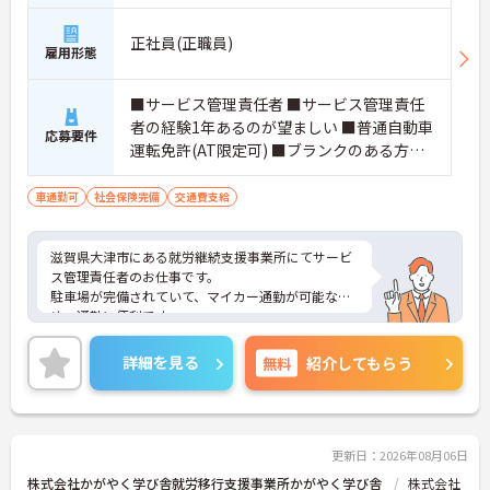
正社員(正職員)
雇用形態
■サービス管理責任者 ■サービス管理責任
者の経験1年あるのが望ましい ■普通自動車
応募要件
運転免許(AT限定可) ■ブランクのある方も
歓迎
車通勤可
社会保険完備
交通費支給
滋賀県大津市にある就労継続支援事業所にてサービ
ス管理責任者のお仕事です。
駐車場が完備されていて、マイカー通勤が可能なた
め、通勤に便利です。
ご興味ある方には、面接対策ポイントなど、さらに
詳細をお話しいたしますのでお気軽にご相談くださ
詳細を見る
無料
紹介してもらう
い。
更新日：2026年08月06日
株式会社かがやく学び舎就労移行支援事業所かがやく学び舎
株式会社