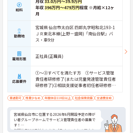
月収
33.0万円～39.9万円
保。 夜勤負担も全施設平均で月0～2回とコントロー
ルされており、管理職であってもオンとオフの切り
年収
396万円～479万円
程度 ※月給×12ヶ
給料
替えがしやすい、心身にゆとりを持てる労働環境で
月
す。
宮城県 仙台市太白区 四郎丸字昭和北193-1
ＪＲ東北本線(上野－盛岡)「南仙台駅」バ
勤務地
ス・車9分
正社員(正職員)
雇用形態
①～③すべてを満たす方 ①サービス管理
責任者研修修了(または児童発達管理責任者
応募要件
研修修了)②相談支援従事者初任者研修修了
(または相談支援従事者実務者研修修了)③普
通自動車運転免許(AT限定可)
車通勤可
残業少なめ
年間休日110日以上
社会保険完備
交通費支給
宮城県仙台市に位置する2026年6月開設予定の障が
い者グループホームでサービス管理責任者の募集で
す！
年間休日110日以上もありプライベートとの両立を