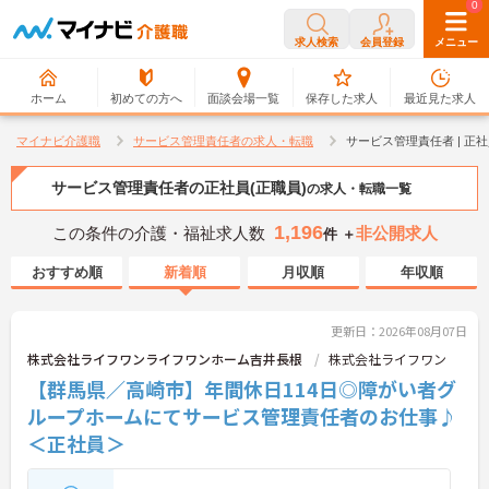
0
0
求人検索
会員登録
メニュー
ホーム
初めての方へ
面談会場一覧
保存した求人
最近見た求人
マイナビ介護職
サービス管理責任者の求人・転職
サービス管理責任者 | 正
サービス管理責任者の正社員(正職員)
の求人・転職一覧
1,196
この条件の介護・福祉求人数
非公開求人
件 ＋
おすすめ順
新着順
月収順
年収順
更新日：2026年08月07日
株式会社ライフワンライフワンホーム吉井長根
株式会社ライフワン
【群馬県／高崎市】年間休日114日◎障がい者グ
ループホームにてサービス管理責任者のお仕事♪
＜正社員＞