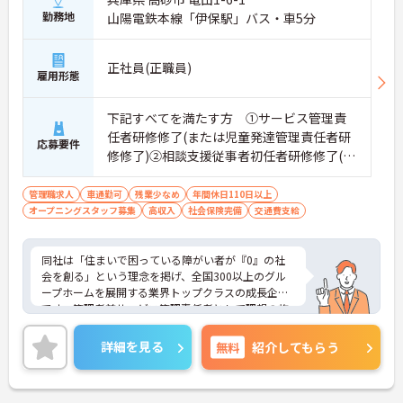
勤務地
山陽電鉄本線「伊保駅」バス・車5分
正社員(正職員)
雇用形態
下記すべてを満たす方 ①サービス管理責
任者研修修了(または児童発達管理責任者研
応募要件
修修了)②相談支援従事者初任者研修修了(ま
たは相談支援従事者実務者研修修了)③普通
自動車運転免許(AT限定可)
管理職求人
車通勤可
残業少なめ
年間休日110日以上
オープニングスタッフ募集
高収入
社会保険完備
交通費支給
同社は「住まいで困っている障がい者が『0』の社
会を創る」という理念を掲げ、全国300以上のグル
ープホームを展開する業界トップクラスの成長企業
です。管理者兼サービス管理責任者として理想の施
設づくりを担うハイクラスポジションです。本求人
最大の強みは「兼任手当15万円」を含む月給50万円
詳細を見る
無料
紹介してもらう
以上という圧倒的な給与水準と、最新設備が完備さ
れたクリーンな環境です。さらに、管理職の大きな
負担となる「請求・申請業務」を本社の専門部署が