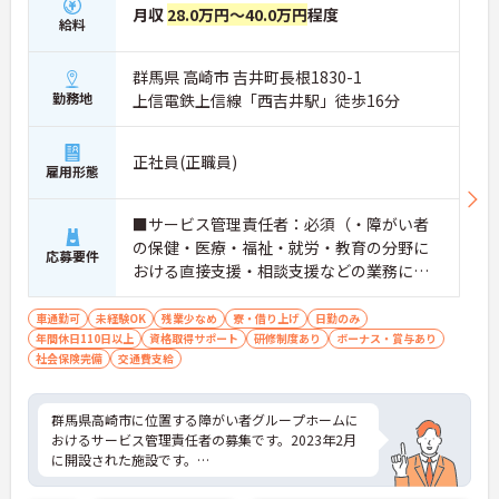
月収
28.0万円～40.0万円
程度
給料
群馬県 高崎市 吉井町長根1830-1
勤務地
上信電鉄上信線「西吉井駅」徒歩16分
正社員(正職員)
雇用形態
■サービス管理責任者：必須（・障がい者
の保健・医療・福祉・就労・教育の分野に
応募要件
おける直接支援・相談支援などの業務にお
いて3年～の実務経験がある ・相談支援従
事者初任者研修＜講義部分＞を修了 ・サ
車通勤可
未経験OK
残業少なめ
寮・借り上げ
日勤のみ
年間休日110日以上
ービス提供責任者研修を修了） ■実務
資格取得サポート
研修制度あり
ボーナス・賞与あり
社会保険完備
交通費支給
経験：必須
群馬県高崎市に位置する障がい者グループホームに
おけるサービス管理責任者の募集です。2023年2月
に開設された施設です。