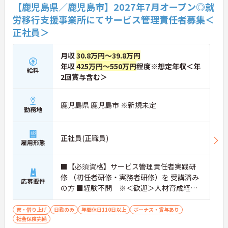
【鹿児島県／鹿児島市】2027年7月オープン◎就
労移行支援事業所にてサービス管理責任者募集＜
正社員＞
月収
30.8万円～39.8万円
年収
425万円～550万円
程度※想定年収＜年
給料
2回賞与含む＞
鹿児島県 鹿児島市 ※新規未定
勤務地
正社員(正職員)
雇用形態
■【必須資格】サービス管理責任者実践研
修 （初任者研修・実務者研修）を 受講済み
応募要件
の方 ■経験不問 ※＜歓迎＞人材育成経験
などがある方／施設等での管理職経験があ
る方（5名前後のマネジメント）
寮・借り上げ
日勤のみ
年間休日110日以上
ボーナス・賞与あり
社会保険完備