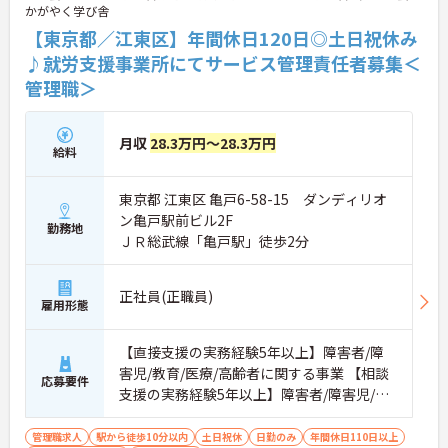
かがやく学び舎
【東京都／江東区】年間休日120日◎土日祝休み
♪就労支援事業所にてサービス管理責任者募集＜
管理職＞
月収
28.3万円～28.3万円
給料
東京都 江東区 亀戸6-58-15 ダンディリオ
ン亀戸駅前ビル2F
勤務地
ＪＲ総武線「亀戸駅」徒歩2分
正社員(正職員)
雇用形態
【直接支援の実務経験5年以上】障害者/障
害児/教育/医療/高齢者に関する事業 【相談
応募要件
支援の実務経験5年以上】障害者/障害児/教
育/医療/高齢者に関する事業
管理職求人
駅から徒歩10分以内
土日祝休
日勤のみ
年間休日110日以上