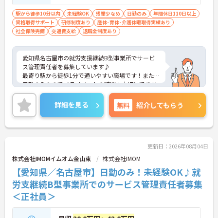
スの制度、法律に理解のある方(情報収集で
きる方)
駅から徒歩10分以内
未経験OK
残業少なめ
日勤のみ
年間休日110日以上
資格取得サポート
研修制度あり
産休･育休･介護休暇取得実績あり
社会保険完備
交通費支給
退職金制度あり
愛知県名古屋市の就労支援継続B型事業所でサービ
ス管理責任者を募集しています♪
最寄り駅から徒歩1分で通いやすい職場です！また
日勤のみなのでプライベートの時間も大切にできま
す◎
ご興味のある方は、面接のポイントをお伝えします
詳細を見る
無料
紹介してもらう
のでご連絡ください！
更新日：2026年08月04日
株式会社IMOMイムオム金山東
株式会社IMOM
【愛知県／名古屋市】日勤のみ！未経験OK♪就
労支継続B型事業所でのサービス管理責任者募集
＜正社員＞