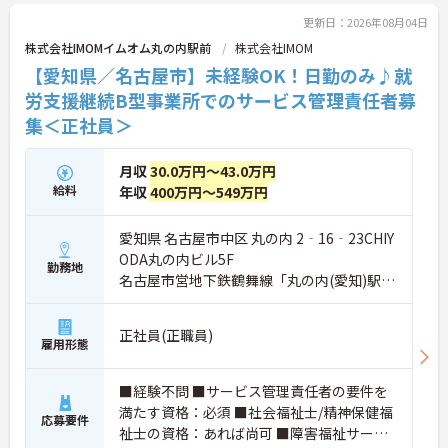
一括対応するため、事務作業に追われることなく、
スタッフの採用・育成や個別支援計画の作成に専念
更新日：2026年08月04日
できます。年間休日114日、定年70歳という長期就
株式会社IMOMイムオム丸の内駅前
株式会社IMOM
労環境のもと、プレイングマネージャーとしてご自
【愛知県／名古屋市】未経験OK！日勤のみ♪就
身の理想の施設を創り上げながら、将来の幹部候補
として大幅な収入アップを実現したい有資格者の方
労支援継続B型事業所でのサービス管理責任者募
へおすすめです。
集＜正社員＞
★おすすめPOINT★
・管理者とサビ管の兼任手当（15万円）が支給され
月収
30.0万円～43.0万円
るため、月給50万円台～のスタート！福祉職として
給料
年収
400万円～549万円
の専門性とマネジメントスキルを、業界トップクラ
スの経済的評価に変えていただけます。
・本社専門部署がレセプト請求や行政対応を全て代
愛知県 名古屋市中区 丸の内 2‐16‐23CHIY
行します。月末の残業地獄から抜け出し、現場スタ
ODA丸の内ビル5F
勤務地
ッフへの丁寧なアドバイスや働きやすい環境づくり
名古屋市営地下鉄鶴舞線「丸の内(愛知)駅」
（シフト管理等）に時間を投資できる、理想のマネ
徒歩1分
ジメントが叶います。
・年間休日は114日（月9日公休、2月のみ8日）を確
正社員(正職員)
雇用形態
保。 夜勤負担も全施設平均で月0～2回とコントロー
ルされており、管理職であってもオンとオフの切り
替えがしやすい、心身にゆとりを持てる労働環境で
■経験不問 ■サービス管理責任者の要件を
す。
満たす資格：必須 ■社会福祉士/精神保健福
応募要件
祉士の資格：あれば尚可 ■障害福祉サービ