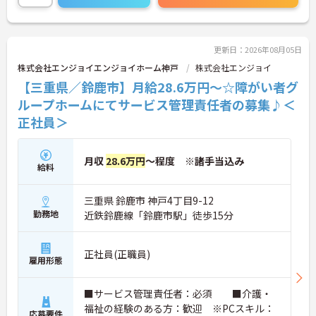
に詳細をご案内しますのでお気軽にご相談くださ
い！
更新日：2026年08月05日
株式会社エンジョイエンジョイホーム神戸
株式会社エンジョイ
【三重県／鈴鹿市】月給28.6万円～☆障がい者グ
ループホームにてサービス管理責任者の募集♪＜
正社員＞
月収
28.6万円
～程度 ※諸手当込み
給料
三重県 鈴鹿市 神戸4丁目9-12
勤務地
近鉄鈴鹿線「鈴鹿市駅」徒歩15分
正社員(正職員)
雇用形態
■サービス管理責任者：必須 ■介護・
福祉の経験のある方：歓迎 ※PCスキル：
応募要件