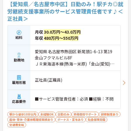
【愛知県／名古屋市中区】日勤のみ！駅チカ◎就
労継続支援事業所のサービス管理責任者です♪＜
正社員＞
月収
30.0万円～43.0万円
給料
年収
480万円～550万円
愛知県 名古屋市熱田区 新尾頭1-6-13 第19
金山フクマルビル8F
勤務地
ＪＲ東海道本線(熱海－米原)「金山(愛知)
駅」徒歩5分
正社員(正職員)
雇用形態
■サービス管理責任者：必須 ■経験：不問
応募要件
駅から徒歩10分以内
未経験OK
日勤のみ
資格取得サポート
研修制度あり
産休･育休･介護休暇取得実績あり
ボーナス・賞与あり
社会保険完備
交通費支給