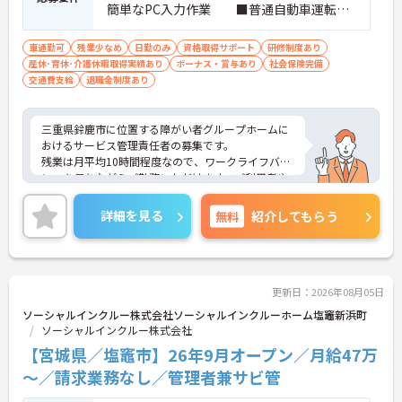
簡単なPC入力作業 ■普通自動車運転免
許（AT限定可）
車通勤可
残業少なめ
日勤のみ
資格取得サポート
研修制度あり
産休･育休･介護休暇取得実績あり
ボーナス・賞与あり
社会保険完備
交通費支給
退職金制度あり
三重県鈴鹿市に位置する障がい者グループホームに
おけるサービス管理責任者の募集です。
残業は月平均10時間程度なので、ワークライフバラ
ンスを保ちながらご勤務いただけます。ご利用者や
スタッフなど、どんな方とも円滑にコミュニケーシ
ョンをとれる方を募集しています。
詳細を見る
無料
紹介してもらう
ご興味のある方には、面接対策ポイントなど、さら
に詳細をお話しいたしますのでお気軽にご相談くだ
さい！
更新日：2026年08月05日
ソーシャルインクルー株式会社ソーシャルインクルーホーム塩竈新浜町
ソーシャルインクルー株式会社
【宮城県／塩竈市】26年9月オープン／月給47万
～／請求業務なし／管理者兼サビ管