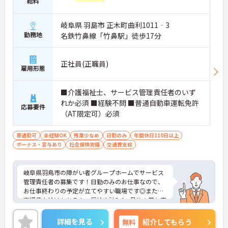
給料
岐阜県 羽島市 正木町曲利1011‐3
勤務地
名鉄竹鼻線「竹鼻駅」徒歩17分
正社員(正職員)
雇用形態
■介護福祉士、サービス管理責任者のいず
れか必須 ■経験不問 ■普通自動車運転免許
応募要件
（AT限定可）必須
車通勤可
未経験OK
残業少なめ
日勤のみ
年間休日110日以上
ボーナス・賞与あり
社会保険完備
交通費支給
岐阜県羽鳥市の障がい者グループホームでサービス
管理責任者の募集です！日勤のみのお仕事なので、
お仕事終わりの予定が立てやすい職場です◎また、
交通費支給はもちろん、昇給や計3.4ヵ月分の賞与実
績ありで待遇面もばっちり！あなたの頑張りがしっ
かり評価される職場です♪ご興味のある方は面接ポ
詳細を見る
無料
紹介してもらう
イントをお伝えしますので、お気軽にご連絡くださ