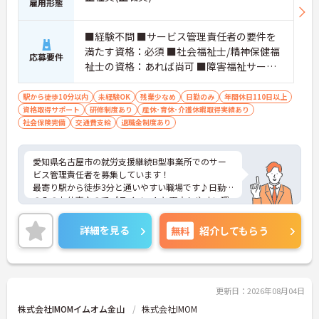
雇用形態
■経験不問 ■サービス管理責任者の要件を
満たす資格：必須 ■社会福祉士/精神保健福
応募要件
祉士の資格：あれば尚可 ■障害福祉サービ
スの制度、法律に理解のある方(情報収集で
きる方)
駅から徒歩10分以内
未経験OK
残業少なめ
日勤のみ
年間休日110日以上
資格取得サポート
研修制度あり
産休･育休･介護休暇取得実績あり
社会保険完備
交通費支給
退職金制度あり
愛知県名古屋市の就労支援継続B型事業所でのサー
ビス管理責任者を募集しています！
最寄り駅から徒歩3分と通いやすい職場です♪日勤
のみのお仕事なのでプライベートと両立しやすい環
境です◎
ご興味のある方は、面接のポイントをお伝えします
詳細を見る
無料
紹介してもらう
のでご連絡ください！
更新日：2026年08月04日
株式会社IMOMイムオム金山
株式会社IMOM