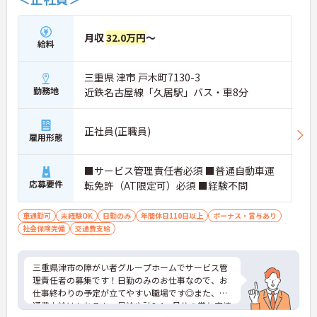
月収
32.0万円
～
給料
三重県 津市 戸木町7130-3
勤務地
近鉄名古屋線「久居駅」バス・車8分
正社員(正職員)
雇用形態
■サービス管理責任者必須 ■普通自動車運
応募要件
転免許（AT限定可）必須 ■経験不問
車通勤可
未経験OK
日勤のみ
年間休日110日以上
ボーナス・賞与あり
社会保険完備
交通費支給
三重県津市の障がい者グループホームでサービス管
理責任者の募集です！日勤のみのお仕事なので、お
仕事終わりの予定が立てやすい職場です◎また、交
通費支給はもちろん、昇給や計3.4ヵ月分の賞与実績