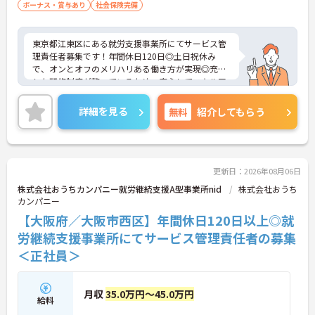
ボーナス・賞与あり
社会保険完備
東京都江東区にある就労支援事業所にてサービス管
理責任者募集です！年間休日120日◎土日祝休み
で、オンとオフのメリハリある働き方が実現◎充実
した研修制度が整っているため、安心してスキルア
ップを目指せる環境です♪ご興味のある方には、面
接対策ポイントなど、さらに詳細をご案内しますの
詳細を見る
無料
紹介してもらう
でお気軽にご相談ください！
更新日：2026年08月06日
株式会社おうちカンパニー就労継続支援A型事業所nid
株式会社おうち
カンパニー
【大阪府／大阪市西区】年間休日120日以上◎就
労継続支援事業所にてサービス管理責任者の募集
＜正社員＞
月収
35.0万円～45.0万円
給料