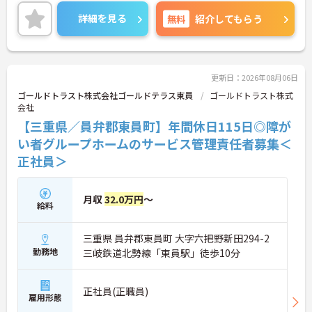
ありで待遇面もばっちり！あなたの頑張りがしっか
り評価される職場です♪ご興味のある方は面接ポイ
詳細を見る
無料
紹介してもらう
ントをお伝えしますので、お気軽にご連絡くださ
い！
更新日：2026年08月06日
ゴールドトラスト株式会社ゴールドテラス東員
ゴールドトラスト株式
会社
【三重県／員弁郡東員町】年間休日115日◎障が
い者グループホームのサービス管理責任者募集＜
正社員＞
月収
32.0万円
～
給料
三重県 員弁郡東員町 大字六把野新田294-2
勤務地
三岐鉄道北勢線「東員駅」徒歩10分
正社員(正職員)
雇用形態