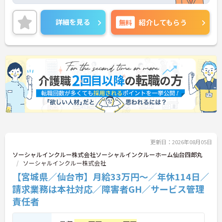
です。管理者兼サービス管理責任者として理想の施
設づくりを担うハイクラスポジションです。本求人
最大の強みは「兼任手当15万円」を含む月給47万円
詳細を見る
無料
紹介してもらう
以上の圧倒的な給与水準と、最新設備が完備された
クリーンな環境です。さらに、管理職の大きな負担
となる「請求・申請業務」を本社の専門部署が一括
対応するため、事務作業に追われることなく、スタ
ッフの採用・育成や個別支援計画の作成に専念でき
ます。年間休日114日、定年70歳という長期就労環
境のもと、プレイングマネージャーとしてご自身の
理想の施設を創り上げながら、将来の幹部候補とし
て大幅な収入アップを実現したい有資格者の方へお
すすめです。
★おすすめPOINT★
・管理者とサビ管の兼任手当（15万円）が支給され
更新日：2026年08月05日
るため、月給47万円台～のスタート！福祉職として
の専門性とマネジメントスキルを、業界トップクラ
ソーシャルインクルー株式会社ソーシャルインクルーホーム仙台四郎丸
スの経済的評価に変えていただけます。
ソーシャルインクルー株式会社
・本社専門部署がレセプト請求や行政対応を全て代
【宮城県／仙台市】月給33万円～／年休114日／
行します。月末の残業地獄から抜け出し、現場スタ
請求業務は本社対応／障害者GH／サービス管理
ッフへの丁寧なアドバイスや働きやすい環境づくり
（シフト管理等）に時間を投資できる、理想のマネ
責任者
ジメントが叶います。
・年間休日は114日（月9日公休、2月のみ8日）を確