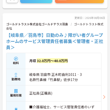
い！
更新日：2026年08月06日
ゴールドトラスト株式会社ゴールドテラス羽島
ゴールドトラスト株式
会社
【岐阜県／羽鳥市】日勤のみ♪障がい者グループ
ホームのサービス管理責任者募集＜管理者・正社
員＞
月収
32.0万円～40.0万円
給料
岐阜県 羽島市 正木町曲利1011‐3
勤務地
名鉄竹鼻線「竹鼻駅」徒歩17分
正社員(正職員)
雇用形態
■介護福祉士、サービス管理責任者のいず