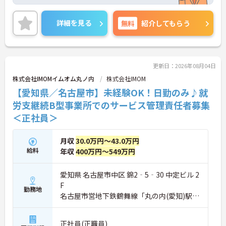
プができる環境となっております♪
ご興味のある方は、面接のポイントをお伝えします
のでご連絡ください！
詳細を見る
無料
紹介してもらう
更新日：2026年08月04日
株式会社IMOMイムオム丸ノ内
株式会社IMOM
【愛知県／名古屋市】未経験OK！日勤のみ♪就
労支継続B型事業所でのサービス管理責任者募集
＜正社員＞
月収
30.0万円～43.0万円
給料
年収
400万円～549万円
愛知県 名古屋市中区 錦2‐5‐30 中定ビル 2
F
勤務地
名古屋市営地下鉄鶴舞線「丸の内(愛知)駅」
徒歩3分
正社員(正職員)