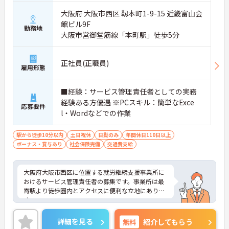
大阪府 大阪市西区 靱本町1-9-15 近畿富山会
館ビル9F
勤務地
大阪市営御堂筋線「本町駅」徒歩5分
正社員(正職員)
雇用形態
■経験：サービス管理責任者としての実務
経験ある方優遇 ※PCスキル：簡単なExce
応募要件
l・Wordなどでの作業
駅から徒歩10分以内
土日祝休
日勤のみ
年間休日110日以上
ボーナス・賞与あり
社会保険完備
交通費支給
大阪府大阪市西区に位置する就労継続支援事業所に
おけるサービス管理責任者の募集です。事業所は最
寄駅より徒歩圏内とアクセスに便利な立地にありま
す。
年間休日120日以上＆土日祝お休みです。プライベ
ートを大切にしながらご勤務いただけます。
詳細を見る
無料
紹介してもらう
ご興味のある方には、面接対策ポイントなど、さら