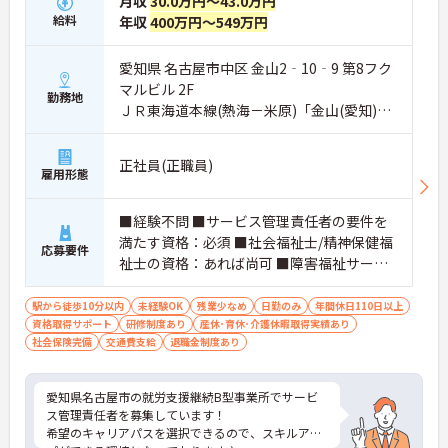
月収
30.0万円～43.0万円
給料
年収
400万円～549万円
愛知県 名古屋市中区 金山2‐10‐9 第8フク
マルビル 2F
勤務地
ＪＲ東海道本線(熱海－米原)「金山(愛知)
駅」徒歩5分
正社員(正職員)
雇用形態
■経験不問 ■サービス管理責任者の要件を
満たす資格：必須 ■社会福祉士/精神保健福
応募要件
祉士の資格：あれば尚可 ■障害福祉サービ
スの制度、法律に理解のある方(情報収集で
きる方)
駅から徒歩10分以内
未経験OK
残業少なめ
日勤のみ
年間休日110日以上
資格取得サポート
研修制度あり
産休･育休･介護休暇取得実績あり
社会保険完備
交通費支給
退職金制度あり
愛知県名古屋市の就労支援継続B型事業所でサービ
ス管理責任者を募集しています！
希望のキャリアパスを選択できるので、スキルアッ