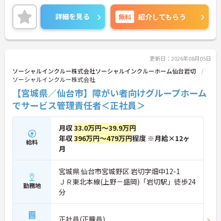
目指す方におすすめの環境です◎マイカーでの通勤
もOK！昇給制度があり、頑張りが評価されてしっか
詳細を見る
無料
紹介してもらう
りと還元されます。丁寧な研修とフォロー体制で、
経験に関わらず安心してスタートできます。
こちらの求人にご興味がございましたら面接のポイ
ントもお伝えしますので是非ご応募お待ちしており
ます。
更新日：2026年08月05日
ソーシャルインクルー株式会社ソーシャルインクルーホーム仙台岩切
ソーシャルインクルー株式会社
【宮城県／仙台市】障がい者向けグループホーム
でサービス管理責任者＜正社員＞
月収
33.0万円～39.9万円
年収
396万円～479万円
程度 ※月給×12ヶ
給料
月
宮城県 仙台市宮城野区 岩切字畑中12-1
ＪＲ東北本線(上野－盛岡)「岩切駅」徒歩24
勤務地
分
正社員(正職員)