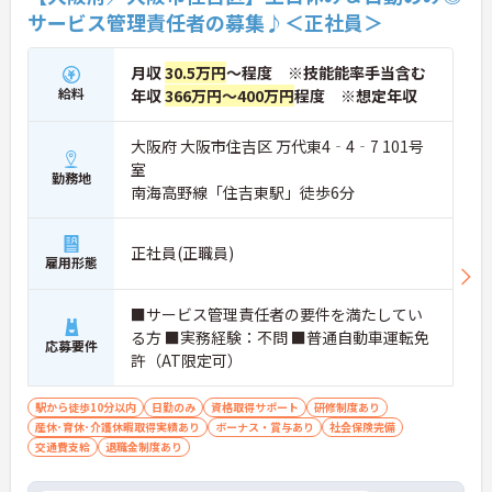
サービス管理責任者の募集♪＜正社員＞
月収
30.5万円
～程度 ※技能能率手当含む
給料
年収
366万円～400万円
程度 ※想定年収
大阪府 大阪市住吉区 万代東4‐4‐7 101号
室
勤務地
南海高野線「住吉東駅」徒歩6分
正社員(正職員)
雇用形態
■サービス管理責任者の要件を満たしてい
る方 ■実務経験：不問 ■普通自動車運転免
応募要件
許（AT限定可）
駅から徒歩10分以内
日勤のみ
資格取得サポート
研修制度あり
産休･育休･介護休暇取得実績あり
ボーナス・賞与あり
社会保険完備
交通費支給
退職金制度あり