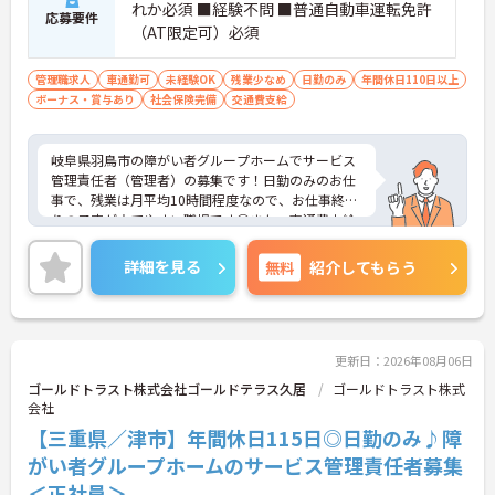
れか必須 ■経験不問 ■普通自動車運転免許
応募要件
（AT限定可）必須
管理職求人
車通勤可
未経験OK
残業少なめ
日勤のみ
年間休日110日以上
ボーナス・賞与あり
社会保険完備
交通費支給
岐阜県羽鳥市の障がい者グループホームでサービス
管理責任者（管理者）の募集です！日勤のみのお仕
事で、残業は月平均10時間程度なので、お仕事終わ
りの予定が立てやすい職場です◎また、交通費支給
はもちろん、昇給や計3.4ヵ月分の賞与実績があるの
で、待遇面もばっちり！あなたの頑張りがしっかり
詳細を見る
無料
紹介してもらう
評価される職場です♪ご興味のある方は面接ポイン
トをお伝えしますので、お気軽にご連絡ください！
更新日：2026年08月06日
ゴールドトラスト株式会社ゴールドテラス久居
ゴールドトラスト株式
会社
【三重県／津市】年間休日115日◎日勤のみ♪障
がい者グループホームのサービス管理責任者募集
＜正社員＞