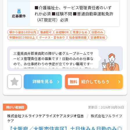
■介護福祉士、サービス管理責任者のいず
れか必須 ■経験不問 ■普通自動車運転免許
応募要件
（AT限定可）必須
駅から徒歩10分以内
車通勤可
未経験OK
残業少なめ
日勤のみ
年間休日110日以上
ボーナス・賞与あり
社会保険完備
交通費支給
三重県員弁郡東員町の障がい者グループホームでサ
ービス管理責任者の募集です！日勤のみのお仕事な
ので、お仕事終わりの予定が立てやすい職場です◎
また、交通費支給はもちろん、昇給や計3.4ヵ月分の
賞与実績ありで待遇面もばっちり！あなたの頑張り
がしっかり評価される職場です♪ご興味のある方は
詳細を見る
無料
紹介してもらう
面接ポイントをお伝えしますので、お気軽にご連絡
ください！
障がい者施設
更新日：2026年08月06日
株式会社フルライフケアライズケアスタジオ住吉
株式会社フルライフ
ケア
【大阪府／大阪市住吉区】土日休み＆日勤のみ◎