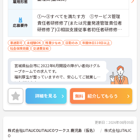
雇用形態
①～③すべてを満たす方 ①サービス管理
責任者研修修了(または児童発達管理責任者
応募要件
研修修了)②相談支援従事者初任者研修修了
(または相談支援従事者実務者研修修了)③普
通自動車運転免許(AT限定可)
車通勤可
未経験OK
残業少なめ
日勤のみ
年間休日110日以上
社会保険完備
交通費支給
宮城県仙台市に2022年6月開設の障がい者向けグル
ープホームでの求人です。
福利厚生が整っていますので、安心してご就業して
いただけます。
年間休日114日！残業は少なめですのでプライベー
トとの予定が立てやすいです。
詳細を見る
無料
紹介してもらう
ご興味のある方には、面接対策ポイントなど、さら
に詳細をお話しいたしますので、お気軽にご相談く
ださい。
更新日：2026年08月05日
株式会社LITALICOLITALICOワークス 鹿児島（仮名）
株式会社LITALIC
O