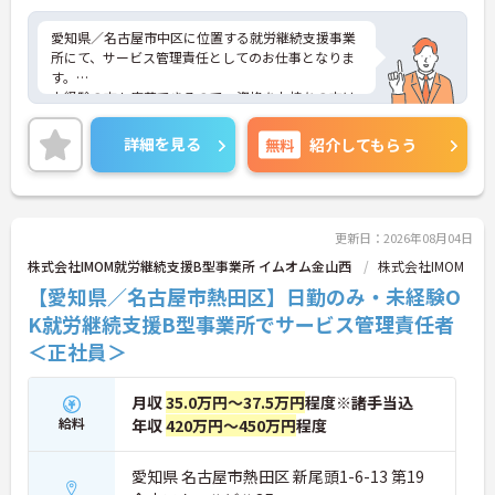
愛知県／名古屋市中区に位置する就労継続支援事業
所にて、サービス管理責任としてのお仕事となりま
す。
未経験の方も応募できるので、資格をお持ちの方は
ぜひ活かしてみませんか？月給30万円～となってお
りますので、ご自身の頑張り次第でお給料アップも
詳細を見る
無料
紹介してもらう
目指せます♪
ご興味ある方は面接ポイントをお伝えしますので、
お気軽にお問い合わせください♪
更新日：2026年08月04日
株式会社IMOM就労継続支援B型事業所 イムオム金山西
株式会社IMOM
【愛知県／名古屋市熱田区】日勤のみ・未経験O
K就労継続支援B型事業所でサービス管理責任者
＜正社員＞
月収
35.0万円～37.5万円
程度※諸手当込
給料
年収
420万円～450万円
程度
愛知県 名古屋市熱田区 新尾頭1-6-13 第19