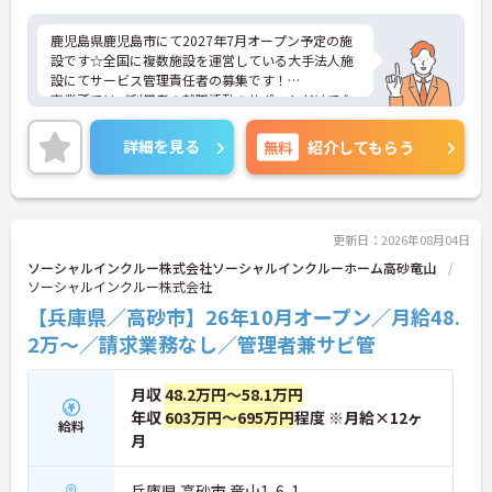
鹿児島県鹿児島市にて2027年7月オープン予定の施
設です☆全国に複数施設を運営している大手法人施
設にてサービス管理責任者の募集です！
事業所ではご利用者の就職活動のサポートだけでな
く、定着支援まで一貫して関われる点が魅力で、一
人ひとりの特性や希望に寄り添った支援を大切にさ
詳細を見る
無料
紹介してもらう
れています。研修や学びの機会も豊富で、業務に不
安がある方でも安心して成長できる、やりがいのあ
る職場です◎ご興味のある方には、面接対策ポイン
トなど、さらに詳細をお話しいたしますのでお気軽
にご相談ください！
更新日：2026年08月04日
ソーシャルインクルー株式会社ソーシャルインクルーホーム高砂竜山
ソーシャルインクルー株式会社
【兵庫県／高砂市】26年10月オープン／月給48.
2万～／請求業務なし／管理者兼サビ管
月収
48.2万円～58.1万円
年収
603万円～695万円
程度 ※月給×12ヶ
給料
月
兵庫県 高砂市 竜山1-6-1