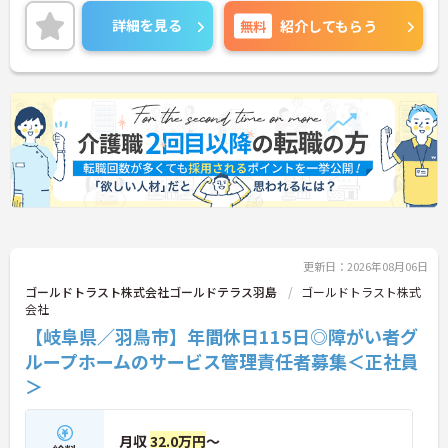
年間休日は114日もあり、プライベートを大切にし
ながらご勤務いただけます。また、研修制度や勉強
詳細を見る
無料
紹介してもらう
会があり、働きながらスキルアップが目指せます。
ご興味のある方には、面接対策ポイントなど、さら
に詳細をお話しいたしますのでお気軽にご相談くだ
さい！
更新日：2026年08月06日
ゴールドトラスト株式会社ゴールドテラス羽島
ゴールドトラスト株式
会社
【岐阜県／羽鳥市】年間休日115日◎障がい者グ
ループホームのサービス管理責任者募集＜正社員
＞
月収
32.0万円
～