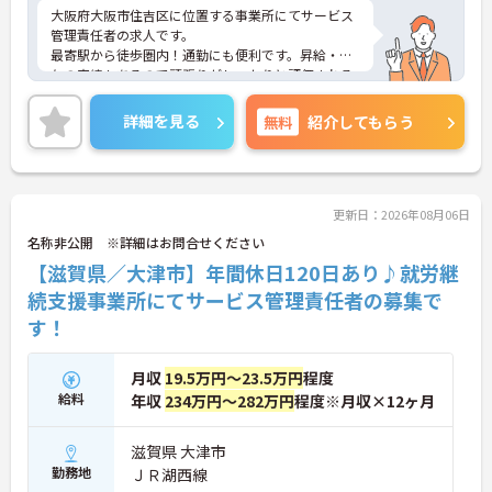
大阪府大阪市住吉区に位置する事業所にてサービス
管理責任者の求人です。
最寄駅から徒歩圏内！通勤にも便利です。昇給・賞
与の実績もあるので頑張りがしっかりと評価される
環境です。
ご興味のある方には、面接対策ポイントなど、さら
詳細を見る
無料
紹介してもらう
に詳細をご案内しますのでお気軽にご相談くださ
い！
更新日：2026年08月06日
名称非公開 ※詳細はお問合せください
【滋賀県／大津市】年間休日120日あり♪就労継
続支援事業所にてサービス管理責任者の募集で
す！
月収
19.5万円～23.5万円
程度
給料
年収
234万円～282万円
程度※月収×12ヶ月
滋賀県 大津市
勤務地
ＪＲ湖西線