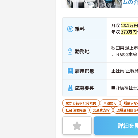
ムの
月収
18.1万円
給料
年収
273万円
秋田県 潟上
勤務地
ＪＲ奥羽本線
雇用形態
正社員(正職員
応募要件
■介護福祉士
駅から徒歩10分以内
車通勤可
残業少な
社会保険完備
交通費支給
退職金制度あ
詳細を