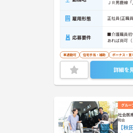
ＪＲ男鹿線「
雇用形態
正社員(正職員
■介護職員初
応募要件
あれば尚可（
車通勤可
住宅手当・補助
ボーナス・賞
詳細を
グルー
社会医
和会
【秋