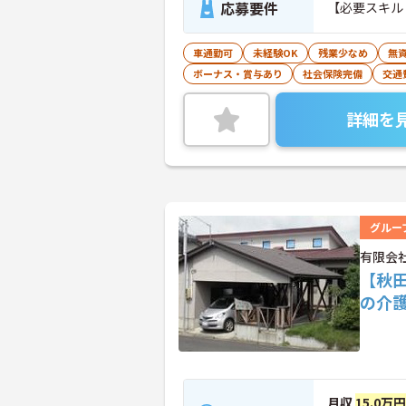
応募要件
【必要スキル
車通勤可
未経験OK
残業少なめ
無資
ボーナス・賞与あり
社会保険完備
交通
詳細を
グルー
有限会
【秋
の介
月収
15.0万