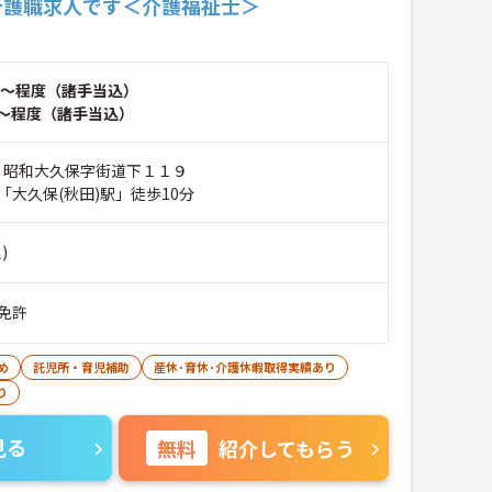
介護職求人です＜介護福祉士＞
～程度（諸手当込）
～程度（諸手当込）
市 昭和大久保字街道下１１９
「大久保(秋田)駅」徒歩10分
)
免許
め
託児所・育児補助
産休･育休･介護休暇取得実績あり
り
見る
無料
紹介してもらう