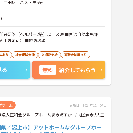
上二田駅」バス・車5分
)
任者研修（ヘルパー2級）以上必須 ■普通自動車免許
ＡＴ限定可） ■経験必須
与あり
社会保険完備
交通費支給
退職金制度あり
見る
無料
紹介してもらう
プホーム
更新日：2024年12月07日
療法人正和会グループホームまめだすか
社会医療法人正
田県／潟上市】アットホームなグループホー