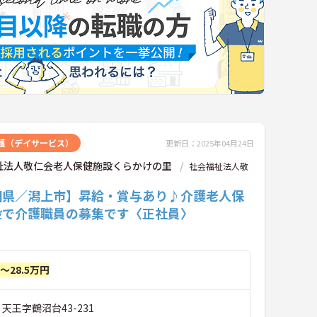
護（デイサービス）
更新日：2025年04月24日
祉法人敬仁会老人保健施設くらかけの里
社会福祉法人敬
田県／潟上市】昇給・賞与あり♪介護老人保
設で介護職員の募集です〈正社員〉
円～28.5万円
 天王字鶴沼台43-231