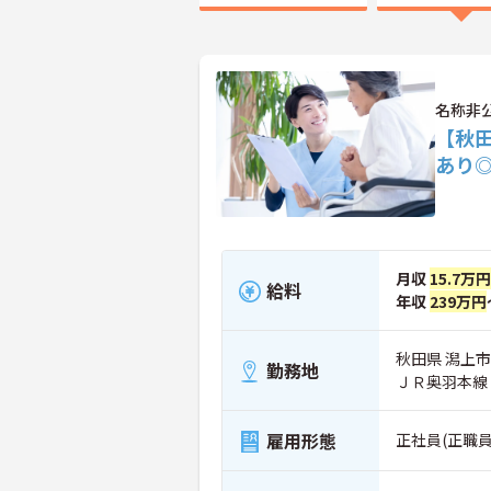
名称非
【秋
あり
月収
15.7万円
給料
年収
239万円
秋田県 潟上市
勤務地
ＪＲ奥羽本線
雇用形態
正社員(正職員