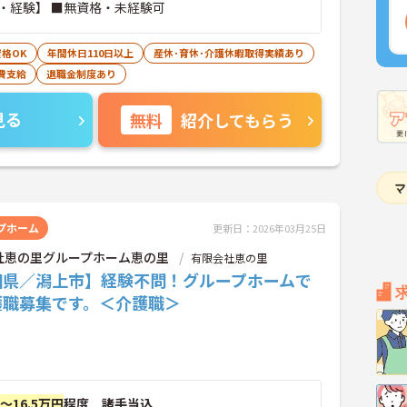
・経験】 ■無資格・未経験可
格OK
年間休日110日以上
産休･育休･介護休暇取得実績あり
費支給
退職金制度あり
見る
無料
紹介してもらう
プホーム
更新日：2026年03月25日
社恵の里グループホーム恵の里
有限会社恵の里
田県／潟上市】経験不問！グループホームで
護職募集です。＜介護職＞
円～16.5万円
程度 諸手当込