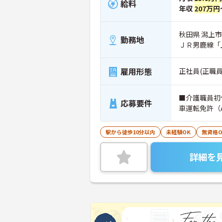
給料
年収
207万円
秋田県 潟上市
勤務地
ＪＲ男鹿線「
雇用形態
正社員(正職員
■介護職員初
応募要件
車運転免許（
駅から徒歩10分以内
未経験OK
無資格O
詳細を