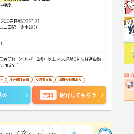
～程度
 天王字棒沼台287-11
上二田駅」徒歩10分
)
任者研修（ヘルパー2級）以上 ※未経験OK ※普通自動
AT限定可）
K
社会保険完備
交通費支給
退職金制度あり
見る
無料
紹介してもらう