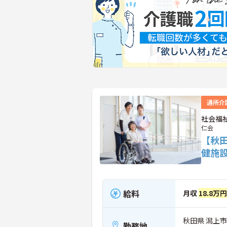
通所介
社会福
仁会
【秋
健施
給料
月収
18.8万
秋田県 潟上市
勤務地