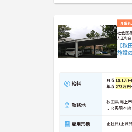
介護老
社会医
人正和会
【秋
施設
月収
18.1万円
給料
年収
273万円
秋田県 潟上市
勤務地
ＪＲ奥羽本線
雇用形態
正社員(正職員