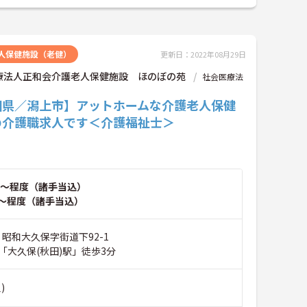
人保健施設（老健）
更新日：2022年08月29日
療法人正和会介護老人保健施設 ほのぼの苑
社会医療法
田県／潟上市】アットホームな介護老人保健
の介護職求人です＜介護福祉士＞
～程度（諸手当込）
～程度（諸手当込）
 昭和大久保字街道下92-1
「大久保(秋田)駅」徒歩3分
)