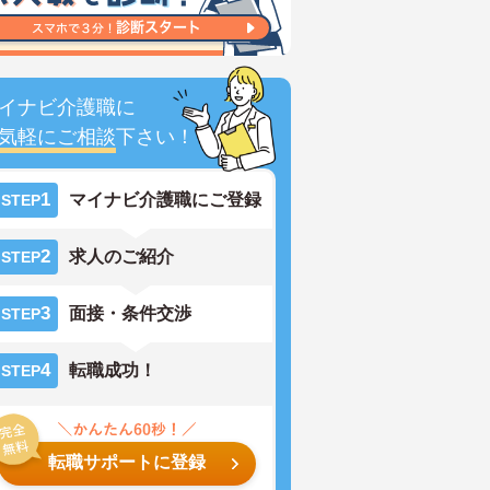
イナビ介護職に
気軽にご相談
下さい！
1
マイナビ介護職にご登録
STEP
2
求人のご紹介
STEP
3
面接・条件交渉
STEP
4
転職成功！
STEP
転職サポートに登録