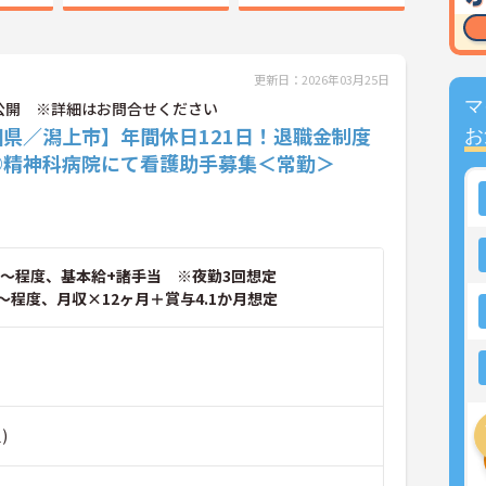
更新日：2026年03月25日
マ
公開 ※詳細はお問合せください
田県／潟上市】年間休日121日！退職金制度
お
◎精神科病院にて看護助手募集＜常勤＞
～程度、基本給+諸手当 ※夜勤3回想定
～程度、月収×12ヶ月＋賞与4.1か月想定
)