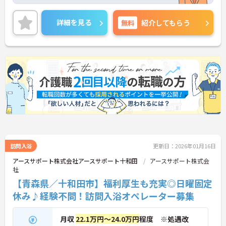
すので、スタッフにとって理想の働き方を実現して
います。
昇給や賞与制度があり頑張りが評価されてしっかり
詳細を見る
無料
紹介してもらう
と職員に還元されます。
ご興味のある方には、面接対策ポイントなど、さら
に詳細をお話しいたしますのでお気軽にご相談くだ
さい！
訪問入浴
更新日：2026年01月16日
アースサポート株式会社アースサポート十和田
アースサポート株式会
社
【青森県／十和田市】福利厚生も充実◎日曜固定
休み♪経験不問！訪問入浴オペレーター募集
月収
22.1万円～24.0万円
程度 ※処遇改