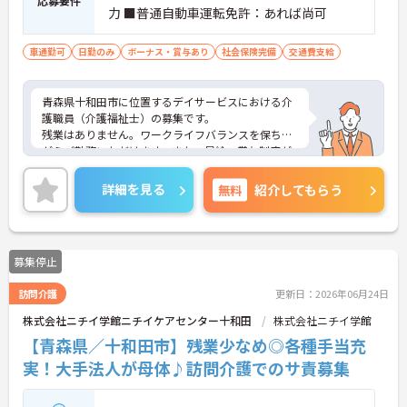
応募要件
力 ■普通自動車運転免許：あれば尚可
車通勤可
日勤のみ
ボーナス・賞与あり
社会保険完備
交通費支給
青森県十和田市に位置するデイサービスにおける介
護職員（介護福祉士）の募集です。
残業はありません。ワークライフバランスを保ちな
がらご勤務いただけます。また、昇給・賞与制度が
あり、頑張りがきちんと評価される環境です。
ご興味のある方には、面接対策ポイントなど、さら
詳細を見る
無料
紹介してもらう
に詳細をご案内しますのでお気軽にご相談くださ
い！
募集停止
訪問介護
更新日：2026年06月24日
株式会社ニチイ学館ニチイケアセンター十和田
株式会社ニチイ学館
【青森県／十和田市】残業少なめ◎各種手当充
実！大手法人が母体♪訪問介護でのサ責募集