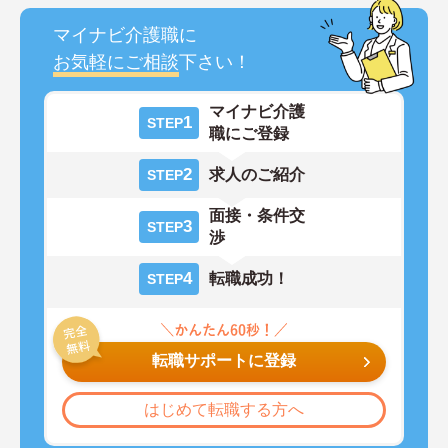
マイナビ介護職に
お気軽にご相談
下さい！
マイナビ介護
1
STEP
職にご登録
2
求人のご紹介
STEP
面接・条件交
3
STEP
渉
4
転職成功！
STEP
転職サポートに登録
はじめて転職する方へ