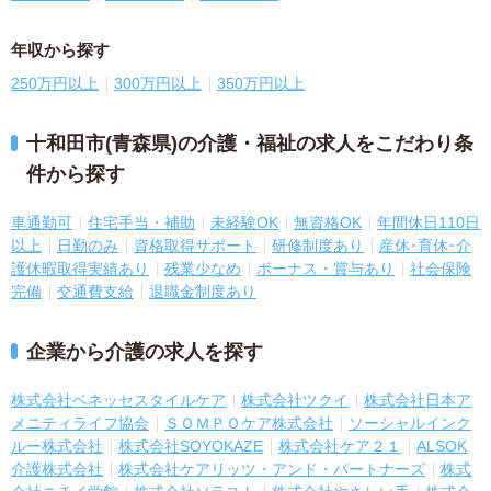
年収から探す
250万円以上
300万円以上
350万円以上
十和田市(青森県)の介護・福祉の求人をこだわり条
件から探す
車通勤可
住宅手当・補助
未経験OK
無資格OK
年間休日110日
以上
日勤のみ
資格取得サポート
研修制度あり
産休･育休･介
護休暇取得実績あり
残業少なめ
ボーナス・賞与あり
社会保険
完備
交通費支給
退職金制度あり
企業から介護の求人を探す
株式会社ベネッセスタイルケア
株式会社ツクイ
株式会社日本ア
メニティライフ協会
ＳＯＭＰＯケア株式会社
ソーシャルインク
ルー株式会社
株式会社SOYOKAZE
株式会社ケア２１
ALSOK
介護株式会社
株式会社ケアリッツ・アンド・パートナーズ
株式