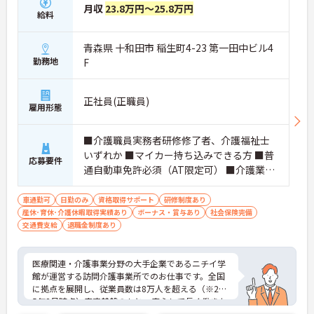
月収
23.8万円～25.8万円
給料
青森県 十和田市 稲生町4-23 第一田中ビル4
勤務地
F
正社員(正職員)
雇用形態
■介護職員実務者研修修了者、介護福祉士
いずれか ■マイカー持ち込みできる方 ■普
応募要件
通自動車免許必須（AT限定可） ■介護業務
経験必須
車通勤可
日勤のみ
資格取得サポート
研修制度あり
産休･育休･介護休暇取得実績あり
ボーナス・賞与あり
社会保険完備
交通費支給
退職金制度あり
医療関連・介護事業分野の大手企業であるニチイ学
館が運営する訪問介護事業所でのお仕事です。全国
に拠点を展開し、従業員数は8万人を超える（※202
5年2月時点）安定基盤のもと、安心して長く働きた
い方に最適な環境です。子育て中のスタッフ、中高