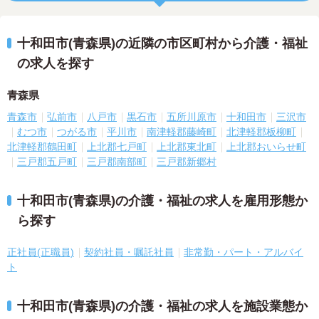
十和田市(青森県)の近隣の市区町村から介護・福祉
の求人を探す
青森県
青森市
弘前市
八戸市
黒石市
五所川原市
十和田市
三沢市
むつ市
つがる市
平川市
南津軽郡藤崎町
北津軽郡板柳町
北津軽郡鶴田町
上北郡七戸町
上北郡東北町
上北郡おいらせ町
三戸郡五戸町
三戸郡南部町
三戸郡新郷村
十和田市(青森県)の介護・福祉の求人を雇用形態か
ら探す
正社員(正職員)
契約社員・嘱託社員
非常勤・パート・アルバイ
ト
十和田市(青森県)の介護・福祉の求人を施設業態か