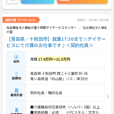
せます。
ご興味ある方には、面接対策ポイントなど、さらに
詳細をお話しいたしますのでお気軽にご相談くださ
い！
通所介護（デイサービス）
更新日：2025年11月19日
社会福祉法人福祉の里十和田デイサービスセンター
社会福祉法人福祉
の里
【青森県／十和田市】就業17:30まで☆デイサー
ビスにて介護のお仕事です♪＜契約社員＞
月収
17.4万円～21.5万円
給料
青森県 十和田市 西二十三番町30-36
勤務地
青い森鉄道「向山駅」バス・車29分
契約社員・嘱託社員
雇用形態
■介護職員初任者研修（ヘルパー2級）以上
■実務経験：必須 ※PCスキル：文字入