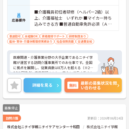
■介護職員初任者研修（ヘルパー2級）以
上、介護福祉士 いずれか ■マイカー持ち
応募要件
込みできる方 ■普通自動車免許必須（ＡＴ
限定可） ■経験不問
車通勤可
未経験OK
資格取得サポート
研修制度あり
産休･育休･介護休暇取得実績あり
社会保険完備
交通費支給
医療関連・介護事業分野の大手企業であるニチイ学
館が運営する訪問介護事業所でのお仕事です。全国
に拠点を展開し、従業員数は8万人を超える（※202
5年2月時点）安定基盤のもと、安心して長く働きた
い方に最適な環境です。資格取得支援制度など、ス
最新の募集状況を問
キルアップを支援する体制も充実しており、未経験
詳細を見る
無料
い合わせる
の方でも安心してチャレンジできます。子育て中の
スタッフ、中高年、シニア世代と幅広い世代が活躍
されており、様々なシフトバリエーションがあるた
め、ライフステージに合わせた無理のない勤務が叶
募集停止
います。ご興味のある方には、面接対策ポイントな
ど、さらに詳細をお話ししますのでお気軽にご相談
訪問介護
更新日：2026年06月24日
ください！
株式会社ニチイ学館ニチイケアセンター十和田
株式会社ニチイ学館