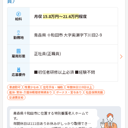
員〉
月収
15.8万円～21.6万円
程度
給料
青森県 十和田市 大字奥瀬字下川目2-9
勤務地
正社員(正職員)
雇用形態
■初任者研修以上必須 ■経験不問
応募要件
車通勤可
残業少なめ
住宅手当・補助
年間休日110日以上
産休･育休･介護休暇取得実績あり
ボーナス・賞与あり
社会保険完備
交通費支給
青森県十和田市に位置する特別養護老人ホームで
す。
年間休日は111日ありお休みがしっかり取得できま