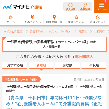
0
0
求人検索
会員登録
メニュー
ホーム
初めての方へ
面談会場一覧
保存した求人
最近見た求人
マイナビ介護職
実務者研修（ホームヘルパー1級）
青森県
十和田市
十和田市(青森県)の実務者研修（ホームヘルパー1級）
の求
人・転職一覧
6
この条件の介護・福祉求人数
非公開求人
件 ＋
おすすめ順
新着順
月収順
年収順
特別養護老人ホーム（特養）
更新日：2026年03月13日
社会福祉法人十和田湖会特別養護老人ホーム湖楽園
社会福祉法人十和
田湖会
【青森県／十和田市】年間休日111日☆残業少な
め！特別養護老人ホームにて介護職員募集〈正社