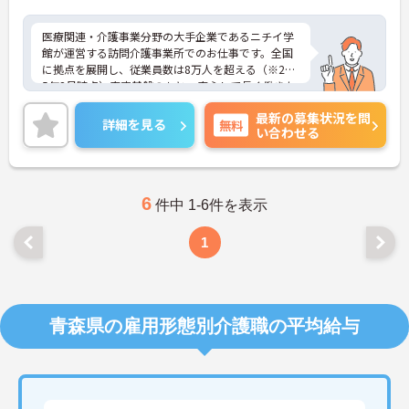
医療関連・介護事業分野の大手企業であるニチイ学
館が運営する訪問介護事業所でのお仕事です。全国
に拠点を展開し、従業員数は8万人を超える（※202
5年2月時点）安定基盤のもと、安心して長く働きた
い方に最適な環境です。資格取得支援制度など、ス
最新の募集状況を問
キルアップを支援する体制も充実しており、未経験
詳細を見る
無料
い合わせる
の方でも安心してチャレンジできます。子育て中の
スタッフ、中高年、シニア世代と幅広い世代が活躍
されており、様々なシフトバリエーションがあるた
め、ライフステージに合わせた無理のない勤務が叶
います。ご興味のある方には、面接対策ポイントな
6
件中 1-6件を表示
ど、さらに詳細をお話ししますのでお気軽にご相談
ください！
1
青森県の雇用形態別介護職の平均給与