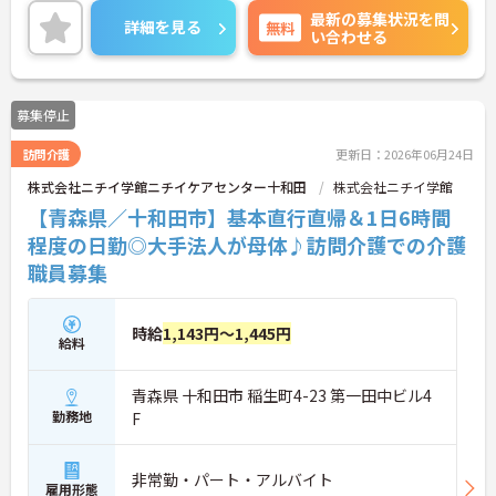
最新の募集状況を問
年、シニア世代と幅広い世代が活躍されており、
詳細を見る
無料
い合わせる
様々なシフトバリエーションがあるため、ライフス
テージに合わせた無理のない勤務が叶います。ご興
味のある方には、面接対策ポイントなど、さらに詳
細をお話ししますのでお気軽にご相談ください！
募集停止
訪問介護
更新日：2026年06月24日
株式会社ニチイ学館ニチイケアセンター十和田
株式会社ニチイ学館
【青森県／十和田市】基本直行直帰＆1日6時間
程度の日勤◎大手法人が母体♪訪問介護での介護
職員募集
時給
1,143円～1,445円
給料
青森県 十和田市 稲生町4-23 第一田中ビル4
勤務地
F
非常勤・パート・アルバイト
雇用形態