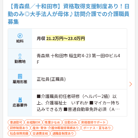
【青森県／十和田市】資格取得支援制度あり！日
勤のみ◎大手法人が母体♪訪問介護での介護職員
募集
月収
21.2万円～23.0万円
給料
青森県 十和田市 稲生町4-23 第一田中ビル4
勤務地
F
正社員(正職員)
雇用形態
■介護職員初任者研修（ヘルパー2級）以
上、介護福祉士 いずれか ■マイカー持ち
応募要件
込みできる方 ■普通自動車免許必須（ＡＴ
限定可） ■介護経験（在宅・施設を問わ
ず）5年以上あれば尚可
車通勤可
未経験OK
残業少なめ
日勤のみ
資格取得サポート
研修制度あり
産休･育休･介護休暇取得実績あり
ボーナス・賞与あり
社会保険完備
交通費支給
退職金制度あり