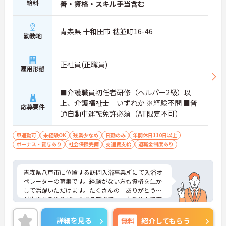
給料
善・資格・スキル手当含む
青森県 十和田市 穂並町16-46
勤務地
正社員(正職員)
雇用形態
■介護職員初任者研修（ヘルパー2級）以
上、介護福祉士 いずれか ※経験不問 ■普
応募要件
通自動車運転免許必須（AT限定不可）
車通勤可
未経験OK
残業少なめ
日勤のみ
年間休日110日以上
ボーナス・賞与あり
社会保険完備
交通費支給
退職金制度あり
青森県八戸市に位置する訪問入浴事業所にて入浴オ
ペレーターの募集です。経験がない方も資格を生か
して活躍いただけます。たくさんの「ありがとう」
が生まれるやりがいのある職場です。大手法人で安
定感もよく、福利厚生等の待遇面の良さも魅力で
す。研修制度も充実しており、スキルアップも目指
詳細を見る
無料
紹介してもらう