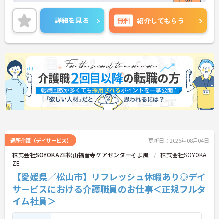
◎残業は月10時間未満と少なくプライベートとの両
立もしやすい環境です。
詳細を見る
無料
紹介してもらう
ご興味のある方には、面接対策ポイントなどさらに
詳細をお話いたしますので、お気軽にご相談くださ
い。
通所介護（デイサービス）
更新日：2026年08月04日
株式会社SOYOKAZE松山福音寺ケアセンターそよ風
株式会社SOYOKA
ZE
【愛媛県／松山市】リフレッシュ休暇あり◎デイ
サービスにおける介護職員のお仕事＜正規フルタ
イム社員＞