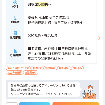
月収
23.4万円
～
給料
愛媛県 松山市 福音寺町31-1
勤務地
伊予鉄道高浜線「福音寺駅」徒歩9分
契約社員・嘱託社員
雇用形態
■無資格、未経験可 ■普通自動車運転免
許：必須 ■介護職員初任者研修以上、介護
応募要件
施設での経験あれば尚可
駅から徒歩10分以内
車通勤可
未経験OK
無資格OK
日勤のみ
社会保険完備
交通費支給
愛媛県松山市に位置するデイサービスにおける介護
職の契約社員募集です。
リフレッシュ休暇があり、プライベートとのメリハ
リのある働き方が可能です。
また研修制度や正社員登用制度もあり働きながらス