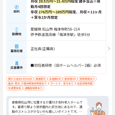
月収
20.5万円～21.4万円
程度 諸手当込※夜
勤月4回想定
給料
年収
276万円～289万円
程度、月収×12ヶ月
＋賞与2か月想定
愛媛県 松山市 梅津寺町56-214
勤務地
伊予鉄道高浜線「梅津寺駅」徒歩5分
正社員(正職員)
雇用形態
■初任者研修（旧ホームヘルパー2級）必須
応募要件
駅から徒歩10分以内
車通勤可
未経験OK
無資格OK
研修制度あり
産休･育休･介護休暇取得実績あり
ボーナス・賞与あり
社会保険完備
交通費支給
退職金制度あり
愛媛県松山市に位置する介護付き有料老人ホームで
す。最寄り駅より徒歩圏内と好立地にあるので、通
勤のストレスが少ないのも嬉しいポイントです。昇