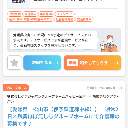
応募要件
■ 仕事と私生活を両立しやすい
休暇を確保しながら働ける環境です
夜勤専従
車通勤可
無資格OK
ブランクOK
・年間休日110日
産休･育休･介護休暇取得実績あり
社会保険完備
交通費支給
・月9～10日休み
・夏季休暇4日あり
→ オンオフのメリハリをつけながら長く働きやすい
愛媛県松山市に新規OPEN予定のデイサービスでの
環境です♪
求人です。デイサービスですが宿泊サービスがあ
り、夜勤専従スタッフを募集しています。
週1日からの勤務が可能です。他にメインのご予定が
ある方にお勧めの働き方です☆
ご興味のある方には、面接対策ポイントなど、さら
詳細を見る
無料
紹介してもらう
に詳細をご案内しますのでお気軽にご相談くださ
い！
グループホーム
更新日：2026年07月30日
株式会社ケアジャパングループホームハッピー余戸
株式会社ケアジャ
パン
【愛媛県／松山市（伊予鉄道郡中線）】 週休2
日×残業ほぼ無し◎グループホームにて介護職の
募集です♪