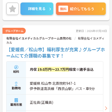
ることができます！
また、育児休業の取得実績や託児所がありますの
詳細を見る
無料
紹介してもらう
で、ライフステージに応じて長くお仕事を続けてい
くことができます♪
ご興味がある方は是非一度マイナビまでお問い合わ
せください。さらに詳細などお伝えします！
グループホーム
更新日：2026年07月30日
有限会社イヨメディカルグループホーム斎院の杜
有限会社イヨメディ
カル
【愛媛県／松山市】福利厚生が充実♪グループホ
ームにて介護職の募集です！
月収
19.0万円～23.7万円
程度※諸手当込
給料
愛媛県 松山市 北斎院町947-1
勤務地
伊予鉄道高浜線「西衣山駅」バス・車9分
正社員(正職員)
雇用形態