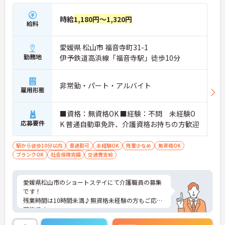
時給
1,180円～1,320円
給料
愛媛県 松山市 福音寺町31-1
勤務地
伊予鉄道高浜線「福音寺駅」徒歩10分
非常勤・パート・アルバイト
雇用形態
■資格：無資格OK ■経験：不問 未経験O
応募要件
K 普通自動車免許、介護資格お持ちの方歓迎
駅から徒歩10分以内
車通勤可
未経験OK
残業少なめ
無資格OK
ブランクOK
社会保険完備
交通費支給
愛媛県松山市のショートステイにて介護職員の募集
です！
残業時間は10時間未満♪無資格未経験の方もご応募
可能です。
寸志もあり頑張りが評価される環境です♪