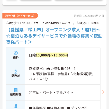
ご興味のある方には、面接対策ポイントなどさらに
詳細をお話いたしますので、お気軽にご相談くださ
い。
通所介護（デイサービス）
更新日：2026年08月04日
有限会社TENKOUデイサービス北斎院のてんこう
有限会社TENKOU
■ 駅近で通勤負担を軽減
【愛媛県／松山市】オープニング求人！週1日～
毎日の通勤がしやすい環境です
☆宿泊もあるデイサービスで介護職の募集＜夜勤
・最寄り駅から徒歩2分
専従パート＞
・マイカー通勤可能
・駐車場利用可能
→ 通勤方法を選びながら無理なく働きやすい環境で
す♪
日給
15,000円～15,000円
給料
■ 地域に寄り添う介護を実践
愛媛県 松山市 北斎院町946‐1
ＪＲ予讃線(高松－宇和島)「松山(愛媛)駅」
利用者様と継続的に関われる環境です
勤務地
バス・車6分
・通い、訪問サービスを提供
・少人数利用者への支援
・レクリエーション業務あり
非常勤・パート・アルバイト
→ 利用者様一人ひとりに寄り添った介護を実践でき
雇用形態
ます♪
■無資格可 ■経験不問 ■ブランク可