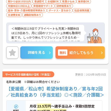
駅から徒歩10分以内
車通勤可
未経験OK
残業少なめ
無資格OK
まつげエクステが自由であり自分らしさを大切に働
年間休日110日以上
資格取得サポート
研修制度あり
けます
産休･育休･介護休暇取得実績あり
ボーナス・賞与あり
社会保険完備
【有資格者のキャリアパス！手厚いチューター制度
交通費支給
退職金制度あり
と多彩な研修で専門性を高めます 】
・入社後1年間は専門のチューター（指導担当者）
がマンツーマンで手厚くフォローするため新しい環
＜年間休日119日でプライベートも充実＞年間休日
境でも安心です
は119日あり、月に1回のリフレッシュ休暇も取得可
・資格手当の支給や公的資格取得・自己啓発支援制
能です。しっかり休んでリフレッシュできるため、
度を通じて有資格者のさらなるステップアップを後
仕事とプライベートのメリハリをつけて長く働き続
押しします
けられます。ワークライフバランスを重視したい方
・階層別研修や所属先以外の事業所で行う交換研修
にも安心の環境です。
詳細を見る
無料
など豊富な教育プログラムで専門職としての成長を
紹介してもらう
＜少人数でじっくり向き合う「アットホームなケ
サポートしています
ア」＞
認知症の高齢者の方が少人数のユニット単位で共同
生活を送るグループホームです。大人数の施設とは
異なり、お一人おひとりに寄り添った丁寧なケアが
サービス付き高齢者向け住宅（サ高住）
更新日：2026年08月05日
できるのが最大の魅力です。食事や入浴の介助だけ
名称非公開 ※詳細はお問合せください
でなく、一緒にレクリエーションを楽しんだり、食
事を作ったりと、家庭的な雰囲気の中で精神的な安
【愛媛県／松山市】希望休制度あり／賞与年2回
定や自立を支えます。利用者様との距離が近く、
／社員給食あり（手当支給）◎＜施設／介護職＞
日々のふれあいを大切にしたい方にぴったりの職場
です。
月収
23.5万円
～諸手当込み・夜勤5回想定
給料