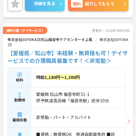
ご興味ある方には、面接対策ポイントなど、詳細を
詳細を見る
無料
紹介してもらう
お話しいたしますのでお気軽にご相談ください。
通所介護（デイサービス）
更新日：2026年08月04日
株式会社SOYOKAZE松山福音寺ケアセンターそよ風
株式会社SOYOKA
ZE
【愛媛県／松山市】未経験・無資格も可！デイサ
ービスでの介護職員募集です！＜非常勤＞
時給
1,180円～1,300円
給料
愛媛県 松山市 福音寺町31-1
勤務地
伊予鉄道高浜線「福音寺駅」徒歩10分
非常勤・パート・アルバイト
雇用形態
■資格：無資格OK 普通自動車免許 ■経