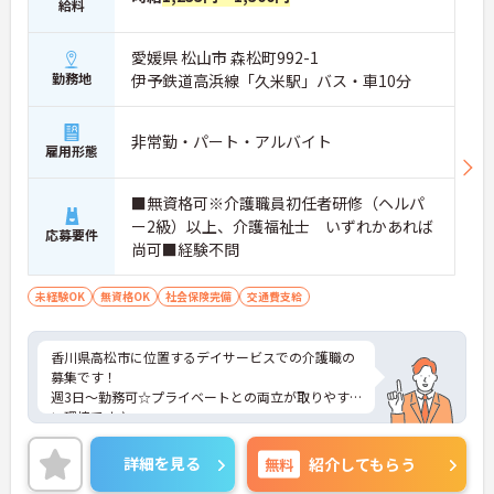
給料
愛媛県 松山市 森松町992-1
勤務地
伊予鉄道高浜線「久米駅」バス・車10分
非常勤・パート・アルバイト
雇用形態
■無資格可※介護職員初任者研修（ヘルパ
ー2級）以上、介護福祉士 いずれかあれば
応募要件
尚可■経験不問
未経験OK
無資格OK
社会保険完備
交通費支給
香川県高松市に位置するデイサービスでの介護職の
募集です！
週3日～勤務可☆プライベートとの両立が取りやす
い環境です♪
ご興味ある方には、面接対策ポイントなど、さらに
詳細をお話しいたしますのでお気軽にご相談くださ
詳細を見る
無料
紹介してもらう
い。