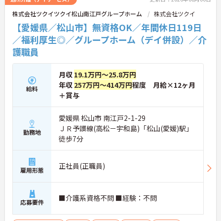
ローするため、新しい環境への不安を軽減できま
株式会社ツクイツクイ松山南江戸グループホーム
株式会社ツクイ
す。最大185万円の賞与支給の実績や、宿泊費補助
等の独自の福利厚生制度も備わっており、有資格者
【愛媛県／松山市】無資格OK／年間休日119日
の方がご自身の個性を大切にしながらやりがいを持
／福利厚生◎／グループホーム（デイ併設）／介
って働き続けられるおすすめの職場です。
護職員
★おすすめPOINT★
【夜勤なし×年間休日119日！オンオフのメリハリ
月収
19.1万円～25.8万円
をつけて働ける環境です】
年収
257万円～414万円
程度 月給×12ヶ月
・身体への負担が少ない夜勤なしの勤務で年間休日
給料
119日がしっかりと確保されています
＋賞与
・毎月1日付与されるリフレッシュ休暇と有給を組
み合わせて連休を取得しプライベートを満喫できま
愛媛県 松山市 南江戸2-1-29
す
ＪＲ予讃線(高松－宇和島)「松山(愛媛)駅」
・子育てサポート企業として「くるみん認定」を取
勤務地
徒歩7分
得しており未就学児向けのこども休暇など支援体制
が万全です
【賞与実績最大185万円◎大手法人ならではの手厚
い待遇と福利厚生が魅力です】
正社員(正職員)
雇用形態
・頑張りをしっかり還元する過去実績最大185万円
の賞与や配偶者・お子様への手厚い扶養手当を支給
しています
■介護系資格不問 ■経験：不問
・宿泊費補助などが受けられる独自の「ツクイPLU
応募要件
S」や勤続3年以上の退職金制度を完備しています
・社内規定の範囲内で髪色や髪型をはじめネイルや