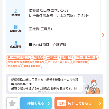
愛媛県 松山市 立花5-1-53
勤務地
伊予鉄道高浜線「いよ立花駅」徒歩2分
正社員(正職員)
雇用形態
■あれば尚可 介護経験
応募要件
駅から徒歩10分以内
車通勤可
未経験OK
無資格OK
年間休日110日以上
産休･育休･介護休暇取得実績あり
ボーナス・賞与あり
社会保険完備
交通費支給
退職金制度あり
愛媛県松山市に位置する小規模多機能ホームで介護
職員の募集です。
最寄り駅から徒歩2分と通勤に便利な職場です。月9
～10日の休日に加え夏季休暇もあり、メリハリをつ
けて働けます。夜勤手当や各種手当も整っており、
地域密着型の介護サービスに携わりながら経験を積
詳細を見る
無料
紹介してもらう
める環境です。