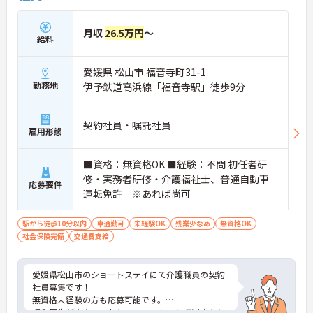
月収
26.5万円
～
給料
愛媛県 松山市 福音寺町31-1
勤務地
伊予鉄道高浜線「福音寺駅」徒歩9分
契約社員・嘱託社員
雇用形態
■資格：無資格OK ■経験：不問 初任者研
修・実務者研修・介護福祉士、普通自動車
応募要件
運転免許 ※あれば尚可
駅から徒歩10分以内
車通勤可
未経験OK
残業少なめ
無資格OK
社会保険完備
交通費支給
愛媛県松山市のショートステイにて介護職員の契約
社員募集です！
無資格未経験の方も応募可能です。
福利厚生が充実しておりリフレッシュ休暇制度あり