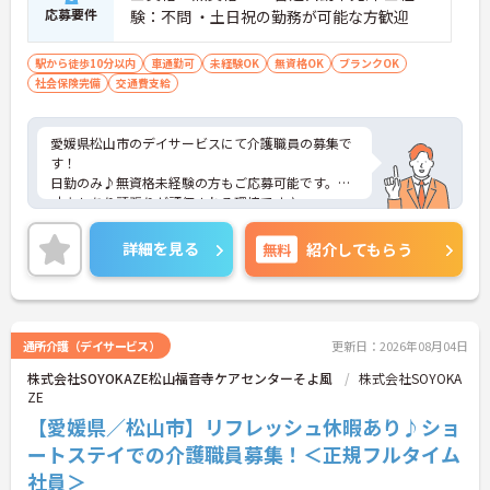
応募要件
験：不問 ・土日祝の勤務が可能な方歓迎
駅から徒歩10分以内
車通勤可
未経験OK
無資格OK
ブランクOK
社会保険完備
交通費支給
愛媛県松山市のデイサービスにて介護職員の募集で
す！
日勤のみ♪無資格未経験の方もご応募可能です。
寸志もあり頑張りが評価される環境です♪
ご興味ある方には、面接対策ポイントなど、詳細を
お話しいたしますのでお気軽にご相談ください。
詳細を見る
無料
紹介してもらう
通所介護（デイサービス）
更新日：2026年08月04日
株式会社SOYOKAZE松山福音寺ケアセンターそよ風
株式会社SOYOKA
ZE
【愛媛県／松山市】リフレッシュ休暇あり♪ショ
ートステイでの介護職員募集！＜正規フルタイム
社員＞