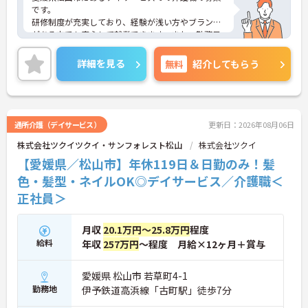
ため、月平均の残業時間は5時間から7時間程度とか
です。
なり少なめに抑えられます
研修制度が充実しており、経験が浅い方やブランク
・夜勤明けの翌日は原則としてお休みとなるシフト
がある方でも安心して就業できます。また、勤務日
編成が組まれており、しっかりと休息を取りながら
数・勤務曜日が相談可能なので、ライフスタイルに
長期的な就業が可能です
合わせて働くことができます。
詳細を見る
無料
紹介してもらう
＜評価制度でキャリアアップ＞
ご興味のある方には、面接対策ポイントなど、さら
・介護福祉士や初任者研修などの資格や実務経験、
に詳細をお話しいたしますのでお気軽にご相談くだ
夜勤回数がしっかりと給与に反映されるためモチベ
さい！
ーションを維持できます
・年次を問わずリーダーや主任などのマネジメント
通所介護（デイサービス）
更新日：2026年08月06日
職へ昇格する事例も多数あり、腰を据えて長期的な
キャリア形成が可能です
株式会社ツクイツクイ・サンフォレスト松山
株式会社ツクイ
【愛媛県／松山市】年休119日＆日勤のみ！髪
色・髪型・ネイルOK◎デイサービス／介護職＜
正社員＞
月収
20.1万円～25.8万円
程度
給料
年収
257万円
～程度 月給×12ヶ月＋賞与
愛媛県 松山市 若草町4-1
勤務地
伊予鉄道高浜線「古町駅」徒歩7分