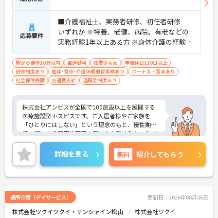
■介護福祉士、実務者研修、初任者研修
いずれか ※特養、老健、病院、有老などの
応募要件
実務経験1年以上ある方 ※身体介護の経験年
以上ある方、機械浴の使用の経験のある方
歓迎
駅から徒歩10分以内
車通勤可
残業少なめ
年間休日110日以上
研修制度あり
産休･育休･介護休暇取得実績あり
ボーナス・賞与あり
社会保険完備
交通費支給
退職金制度あり
株式会社アンビスが全国で100施設以上を展開する
医療施設型ホスピスです。ご入居者様やご家族を
「ひとりにはしない」という理念のもと、慢性期や
終末期にあり医療依存度の高い方を受け入れ、地域
医療を支える社会的意義の高い事業を推進していま
す。現場には看護師が24時間常駐しています。急変
詳細を見る
無料
紹介してもらう
時の対応や医療行為は看護師が担当するため、初任
者研修や実務者研修の方も食事介助や入浴介助など
の生活を支えるケアに専念できる環境です。多職種
で情報を共有し、一人で判断を抱え込まないチーム
連携の体制がしっかりと整っています。働き方の面
通所介護（デイサービス）
更新日：2026年08月06日
では、夜勤明けの翌日が原則として公休となるほ
株式会社ツクイツクイ・サンシャイン松山
株式会社ツクイ
か、月平均の残業時間も5時間から7時間程度とかな