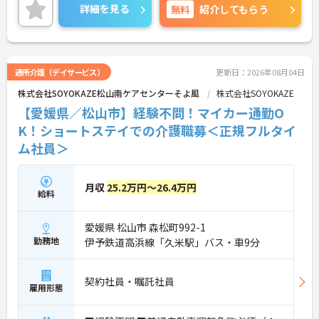
キルアップが目指せる環境です。
詳細を見る
無料
紹介してもらう
ご興味のある方には、面接対策ポイントなど、さら
に詳細をご案内しますのでお気軽にご相談くださ
い！
通所介護（デイサービス）
更新日：2026年08月04日
株式会社SOYOKAZE松山南ケアセンターそよ風
株式会社SOYOKAZE
【愛媛県／松山市】経験不問！マイカー通勤O
K！ショートステイでの介護職募＜正規フルタイ
ム社員＞
月収
25.2万円～26.4万円
給料
愛媛県 松山市 森松町992-1
勤務地
伊予鉄道高浜線「久米駅」バス・車9分
契約社員・嘱託社員
雇用形態