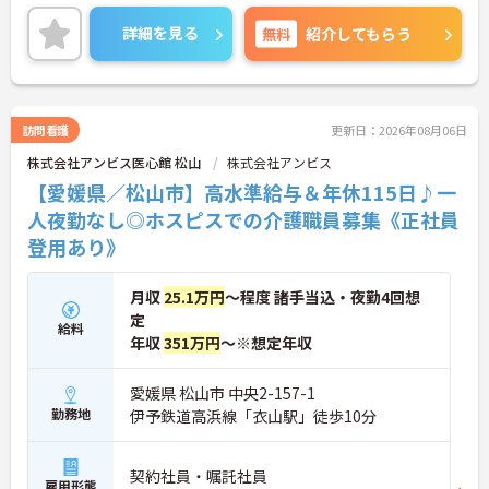
昇給や賞与制度があり頑張りが評価されてしっかり
と職員に還元されます。
詳細を見る
無料
紹介してもらう
ご興味のある方には、面接対策ポイントなど、さら
に詳細をお話しいたしますのでお気軽にご相談くだ
さい！
訪問看護
更新日：2026年08月06日
株式会社アンビス医心館 松山
株式会社アンビス
【愛媛県／松山市】高水準給与＆年休115日♪一
人夜勤なし◎ホスピスでの介護職員募集《正社員
登用あり》
月収
25.1万円
～程度 諸手当込・夜勤4回想
定
給料
年収
351万円
～※想定年収
愛媛県 松山市 中央2-157-1
勤務地
伊予鉄道高浜線「衣山駅」徒歩10分
契約社員・嘱託社員
雇用形態