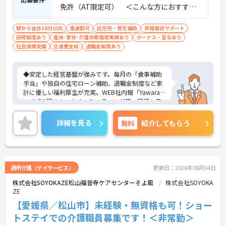
免許（AT限定可） ＜こんな方におすすめ
＞ワークライフバランスを大切にしたいと
お考えの方、入居者様それぞれに合わせ
駅から徒歩10分以内
車通勤可
託児所・育児補助
資格取得サポート
研修制度あり
産休･育休･介護休暇取得実績あり
た、温かいケアを提供したい方、これまで
ボーナス・賞与あり
社会保険完備
交通費支給
退職金制度あり
の介護分野でのご経験を有効に活用したい
方
◆安定した経営基盤が強みです。毎月の「食事補助
手当」や独自の住宅ローン補助、退職金制度など家
計に優しい福利厚生が充実。WEB社内報「Yawarag
i」や年1回のキックオフミーティング等、風通し良
く温かいコミュニケーションを育む環境が整ってい
ます。
詳細を見る
無料
紹介してもらう
◆若手～中高年まで幅広い年代が活躍中！短時間正
社員制度などライフスタイルに合わせた柔軟な働き
方が可能です。産休・育休の取得を推進しており、
復帰時には最大10万円支給の独自制度「育児休業給
付金＋（プラス）」をご用意。子育て世代のキャリ
通所介護（デイサービス）
更新日：2026年08月04日
アを強力に支援します。
株式会社SOYOKAZE松山福音寺ケアセンターそよ風
株式会社SOYOKA
◆働きながら成長！資格取得を最大10万円補助 多職
ZE
種連携で専門知識が磨けるチームケア実践 頑張りや
スキルが給与・役職にしっかり反映。 明確なキャリ
【愛媛県／松山市】未経験・無資格も可！ショー
アパス制度が整っている環境で、 目標を持って長く
トステイでの介護職員募集です！＜非常勤＞
活躍できます！