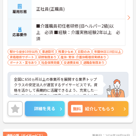
正社員(正職員)
雇用形態
■介護職員初任者研修(旧ヘルパー2級)以
上 必須 ■経験：介護実務経験2年以上 必
応募要件
須
駅から徒歩10分以内
車通勤可
残業少なめ
日勤のみ
年間休日110日以上
資格取得サポート
研修制度あり
産休･育休･介護休暇取得実績あり
ボーナス・賞与あり
社会保険完備
交通費支給
退職金制度あり
全国に650ヵ所以上の事業所を展開する業界トップ
クラスの安定法人が運営するデイサービスです。資
格を活かして長期的に活躍できるよう、充実した待
遇と働きやすい環境をご用意しています。最大の魅
力は夜勤なしの日勤のみで年間休日は119日しっか
り確保できる点にあります。毎月付与されるリフレ
詳細を見る
無料
紹介してもらう
ッシュ休暇を利用して連休の取得も可能です。ま
た、子育てサポート企業として「くるみん認定」を
取得しており、こども休暇や充実した扶養手当など
ご家庭との両立を後押しする制度が整っています。
入社後1年間は専用のチューターがつき手厚くフォ
通所介護（デイサービス）
更新日：2026年08月06日