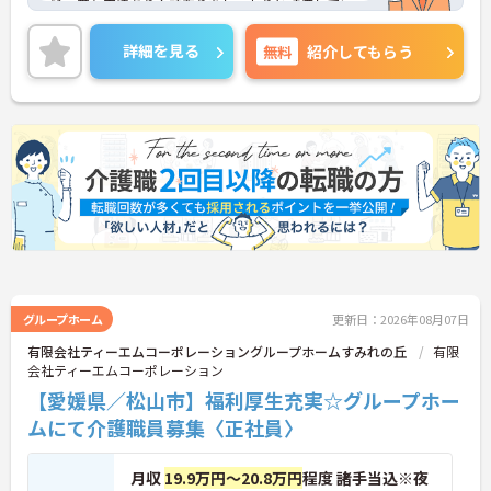
給・賞与実績あり！頑張りをしっかりと評価してい
るので、モチベーションを保ちやすい環境です。ご
興味をお持ちの方はお気軽にお問い合わせくださ
詳細を見る
無料
紹介してもらう
い。
グループホーム
更新日：2026年08月07日
有限会社ティーエムコーポレーショングループホームすみれの丘
有限
会社ティーエムコーポレーション
【愛媛県／松山市】福利厚生充実☆グループホー
ムにて介護職員募集〈正社員〉
月収
19.9万円～20.8万円
程度 諸手当込※夜