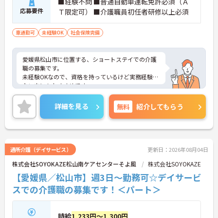
■経験不問 ■普通自動車運転免許必須（Ａ
応募要件
Ｔ限定可） ■介護職員初任者研修以上必須
車通勤可
未経験OK
社会保険完備
愛媛県松山市に位置する、ショートステイでの介護
職の募集です。
未経験OKなので、資格を持っているけど実務経験が
ない方にもおすすめです。
無料駐車場ありで、マイカー通勤がらくらくできま
す。
詳細を見る
無料
紹介してもらう
ご興味のある方は、面接ポイントをお伝えしますの
でお気軽にご連絡ください。
通所介護（デイサービス）
更新日：2026年08月04日
株式会社SOYOKAZE松山南ケアセンターそよ風
株式会社SOYOKAZE
【愛媛県／松山市】週3日～勤務可☆デイサービ
スでの介護職の募集です！＜パート＞
時給
1,233円～1,300円