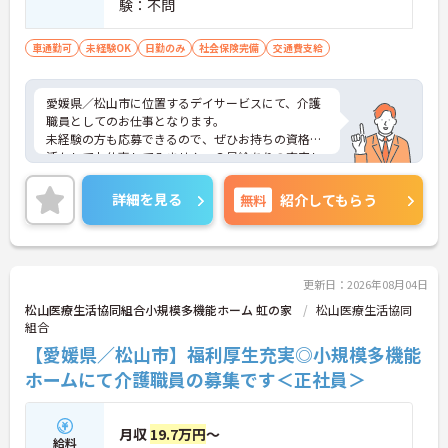
験：不問
車通勤可
未経験OK
日勤のみ
社会保険完備
交通費支給
愛媛県／松山市に位置するデイサービスにて、介護
職員としてのお仕事となります。
未経験の方も応募できるので、ぜひお持ちの資格を
活かしてお仕事してみませんヵ？昇給ありの充実し
た待遇となっており、とてもやりがいのある環境と
なっております◎
詳細を見る
無料
紹介してもらう
ご興味ある方は面接ポイントをお伝えしますので、
お気軽にお問い合わせください♪
更新日：2026年08月04日
松山医療生活協同組合小規模多機能ホーム 虹の家
松山医療生活協同
組合
【愛媛県／松山市】福利厚生充実◎小規模多機能
ホームにて介護職員の募集です＜正社員＞
月収
19.7万円
～
給料