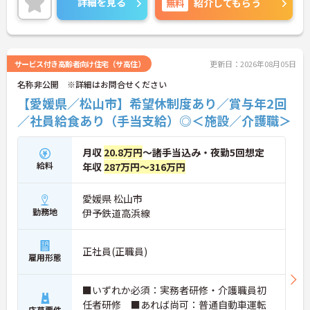
詳細を見る
無料
紹介してもらう
◆若手～中高年まで幅広い年代が活躍中！短時間正
社員制度などライフスタイルに合わせた柔軟な働き
方が可能です。産休・育休の取得を推進しており、
復帰時には最大10万円支給の独自制度「育児休業給
付金＋（プラス）」をご用意。子育て世代のキャリ
サービス付き高齢者向け住宅（サ高住）
更新日：2026年08月05日
アを強力に支援します。
名称非公開 ※詳細はお問合せください
◆働きながら成長！資格取得を最大10万円補助 多職
種連携で専門知識が磨けるチームケア実践 頑張りや
【愛媛県／松山市】希望休制度あり／賞与年2回
スキルが給与・役職にしっかり反映。 明確なキャリ
／社員給食あり（手当支給）◎＜施設／介護職＞
アパス制度が整っている環境で、 目標を持って長く
活躍できます！
月収
20.8万円
～諸手当込み・夜勤5回想定
給料
年収
287万円～316万円
愛媛県 松山市
勤務地
伊予鉄道高浜線
正社員(正職員)
雇用形態
■いずれか必須：実務者研修・介護職員初
任者研修 ■あれば尚可：普通自動車運転
応募要件