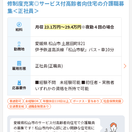
修制度充実◎サービス付高齢者向住宅の介護職募
集＜正社員＞
月収
23.1万円～29.4万円
※夜勤４回の場合
給料
愛媛県 松山市 土居田町821
勤務地
伊予鉄道高浜線「松山市駅」バス・車10分
正社員(正職員)
雇用形態
■経験不問 未経験可能 ■初任者・実務者
応募要件
いずれかの資格を所持で可能
車通勤可
未経験OK
年間休日110日以上
ボーナス・賞与あり
社会保険完備
交通費支給
退職金制度あり
愛媛県松山市のサービス付高齢者向住宅で介護職員
の募集です！松山市内中心部に近い閑静な住宅街に