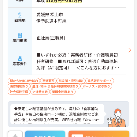
年収
318万円～361万円
愛媛県 松山市
勤務地
伊予鉄道本町線
正社員(正職員)
雇用形態
■いずれか必須：実務者研修・介護職員初
任者研修 ■あれば尚可：普通自動車運転
応募要件
免許（AT限定可） ＜こんな方におすすめ
＞ワークライフバランスを大切にしたいと
お考えの方、入居者様それぞれに合わせ
駅から徒歩10分以内
車通勤可
託児所・育児補助
資格取得サポート
研修制度あり
産休･育休･介護休暇取得実績あり
た、温かいケアを提供したい方、これまで
ボーナス・賞与あり
社会保険完備
交通費支給
退職金制度あり
の介護分野でのご経験を有効に活用したい
方
◆安定した経営基盤が強みです。毎月の「食事補助
手当」や独自の住宅ローン補助、退職金制度など家
計に優しい福利厚生が充実。WEB社内報「Yawarag
i」や年1回のキックオフミーティング等、風通し良
く温かいコミュニケーションを育む環境が整ってい
ます。