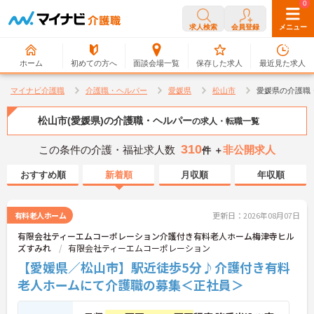
0
0
求人検索
会員登録
メニュー
ホーム
初めての方へ
面談会場一覧
保存した求人
最近見た求人
マイナビ介護職
介護職・ヘルパー
愛媛県
松山市
愛媛県の介護職
松山市(愛媛県)の介護職・ヘルパー
の求人・転職一覧
310
この条件の介護・福祉求人数
非公開求人
件 ＋
おすすめ順
新着順
月収順
年収順
有料老人ホーム
更新日：2026年08月07日
有限会社ティーエムコーポレーション介護付き有料老人ホーム梅津寺ヒル
ズすみれ
有限会社ティーエムコーポレーション
【愛媛県／松山市】駅近徒歩5分♪介護付き有料
老人ホームにて介護職の募集＜正社員＞