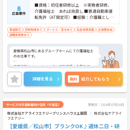
■資格：初任者研修以上 ※実務者研修、
介護福祉士 あれば尚良し ■普通自動車運
応募要件
転免許（AT限定可） ■経験：介護職として
実務経験（夜勤経験必須）がある方
車通勤可
研修制度あり
ボーナス・賞与あり
社会保険完備
交通費支給
退職金制度あり
愛媛県松山市にあるグループホームにて介護福祉士
のお仕事です。
健康診断やインフルエンザの予防接種の全額負担、
がん検診といったように、スタッフの健康を守るた
めの制度や福利厚生が充実しています。また、マイ
詳細を見る
無料
紹介してもらう
カー通勤OKなので、通勤も楽々です◎
ご興味ある方には、面接対策ポイントなど、さらに
詳細をお話しいたしますのでお気軽にご相談くださ
い。
サービス付き高齢者向け住宅（サ高住）
更新日：2026年07月30日
株式会社ケアライフエナジープリンスハウス土居田
株式会社ケアライ
フエナジー
【愛媛県／松山市】ブランクOK♪週休二日・研