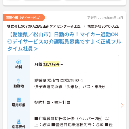
通所介護（デイサービス）
更新日：2026年08月04日
株式会社SOYOKAZE松山南ケアセンターそよ風
株式会社SOYOKAZE
【愛媛県／松山市】日勤のみ！マイカー通勤OK
◎デイサービスの介護職員募集です♪＜正規フル
タイム社員＞
月収
23.7万円
～
給料
愛媛県 松山市 森松町992-1
勤務地
伊予鉄道高浜線「久米駅」バス・車9分
契約社員・嘱託社員
雇用形態
■介護職員初任者研修（ヘルパー2級）以
上：必須 ■普通自動車運転免許：必須 ■経
応募要件