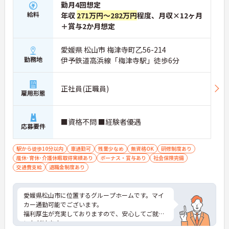
勤月4回想定
給料
年収
271万円～282万円
程度、月収×12ヶ月
＋賞与2か月想定
愛媛県 松山市 梅津寺町乙56-214
勤務地
伊予鉄道高浜線「梅津寺駅」徒歩6分
正社員(正職員)
雇用形態
■資格不問 ■経験者優遇
応募要件
駅から徒歩10分以内
車通勤可
残業少なめ
無資格OK
研修制度あり
産休･育休･介護休暇取得実績あり
ボーナス・賞与あり
社会保険完備
交通費支給
退職金制度あり
愛媛県松山市に位置するグループホームです。マイ
カー通勤可能でございます。
福利厚生が充実しておりますので、安心してご就業
いただけます。