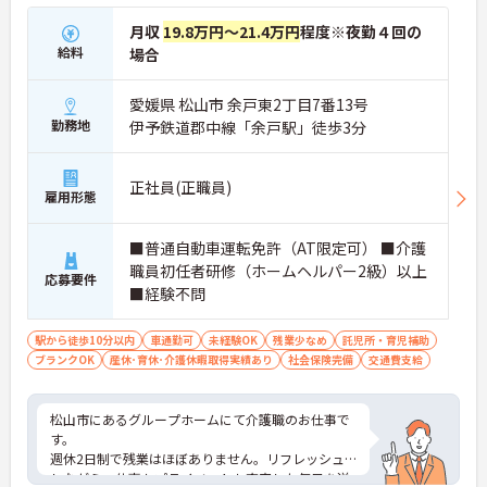
月収
19.8万円～21.4万円
程度※夜勤４回の
給料
場合
愛媛県 松山市 余戸東2丁目7番13号
勤務地
伊予鉄道郡中線「余戸駅」徒歩3分
正社員(正職員)
雇用形態
■普通自動車運転免許（AT限定可） ■介護
職員初任者研修（ホームヘルパー2級）以上
応募要件
■経験不問
駅から徒歩10分以内
車通勤可
未経験OK
残業少なめ
託児所・育児補助
ブランクOK
産休･育休･介護休暇取得実績あり
社会保険完備
交通費支給
松山市にあるグループホームにて介護職のお仕事で
す。
週休2日制で残業はほぼありません。リフレッシュ
しながら、仕事もプライベートも充実した毎日を送