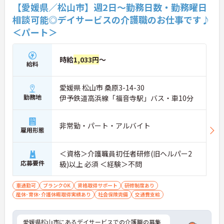
り少なめです。常勤スタッフの比率が90パーセント
【愛媛県／松山市】週2日～勤務日数・勤務曜日
を超えているため急な勤務変更が発生しにくく、あ
相談可能◎デイサービスの介護職のお仕事です♪
らかじめ決められた訪問予定表に沿って規則正しく
＜パート＞
働けます。入職後は現場スタッフによるお一人おひ
とりに合わせた個別のOJT研修が実施されます。eラ
ーニングも導入されており、多職種と連携しながら
専門性を着実に深めていける環境が用意されていま
時給
1,033円
～
給料
す。
★おすすめPOINT★
愛媛県 松山市 桑原3-14-30
＜個別ＯＪＴとチーム連携で着実に成長！＞
勤務地
伊予鉄道高浜線「福音寺駅」バス・車10分
・入職後はお一人おひとりの習熟度に合わせた個別
のＯＪＴ研修を実施し、ｅラーニングを用いた学習
の機会も提供されます
非常勤・パート・アルバイト
・施設内には看護師が24時間常駐しており、急変時
雇用形態
の対応や専門的な医療処置は看護師が担当するため
負担が減ります
＜資格＞介護職員初任者研修(旧ヘルパー2
・介護スタッフと看護スタッフの比率が1対1で相談
応募要件
級)以上 必須 ＜経験＞不問
しやすく、初任者研修や実務者研修からでも着実に
専門性を高められます
＜残業月7時間以下で身体の負担を軽減！＞
車通勤可
ブランクOK
資格取得サポート
研修制度あり
・常勤で働くスタッフの比率が90パーセント以上と
産休･育休･介護休暇取得実績あり
社会保険完備
交通費支給
高く、急なシフト変更や無理な長時間勤務が発生し
にくい人員体制です
・訪問スケジュールに沿って施設内でのケアを行う
愛媛県松山市にあるデイサービスでの介護職の募集