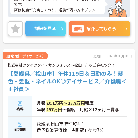
ため、月平均の残業時間は5時間から7時間程度とか
です。
なり少なめに抑えられます
研修制度が充実しており、経験が浅い方やブランク
・夜勤明けの翌日は原則としてお休みとなるシフト
がある方でも安心して就業できます。また、勤務日
編成が組まれており、しっかりと休息を取りながら
数・勤務曜日が相談可能なので、ライフスタイルに
長期的な就業が可能です
合わせて働くことができます。
詳細を見る
無料
紹介してもらう
＜評価制度でキャリアアップ＞
ご興味のある方には、面接対策ポイントなど、さら
・介護福祉士や初任者研修などの資格や実務経験、
に詳細をお話しいたしますのでお気軽にご相談くだ
夜勤回数がしっかりと給与に反映されるためモチベ
さい！
ーションを維持できます
・年次を問わずリーダーや主任などのマネジメント
通所介護（デイサービス）
更新日：2026年08月06日
職へ昇格する事例も多数あり、腰を据えて長期的な
キャリア形成が可能です
株式会社ツクイツクイ・サンフォレスト松山
株式会社ツクイ
【愛媛県／松山市】年休119日＆日勤のみ！髪
色・髪型・ネイルOK◎デイサービス／介護職＜
正社員＞
月収
20.1万円～25.8万円
程度
給料
年収
257万円
～程度 月給×12ヶ月＋賞与
愛媛県 松山市 若草町4-1
勤務地
伊予鉄道高浜線「古町駅」徒歩7分