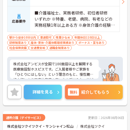
■介護福祉士、実務者研修、初任者研修
いずれか ※特養、老健、病院、有老などの
応募要件
実務経験1年以上ある方 ※身体介護の経験年
以上ある方、機械浴の使用の経験のある方
歓迎
駅から徒歩10分以内
車通勤可
残業少なめ
年間休日110日以上
研修制度あり
産休･育休･介護休暇取得実績あり
ボーナス・賞与あり
社会保険完備
交通費支給
退職金制度あり
株式会社アンビスが全国で100施設以上を展開する
医療施設型ホスピスです。ご入居者様やご家族を
「ひとりにはしない」という理念のもと、慢性期や
終末期にあり医療依存度の高い方を受け入れ、地域
医療を支える社会的意義の高い事業を推進していま
す。現場には看護師が24時間常駐しています。急変
詳細を見る
無料
紹介してもらう
時の対応や医療行為は看護師が担当するため、初任
者研修や実務者研修の方も食事介助や入浴介助など
の生活を支えるケアに専念できる環境です。多職種
で情報を共有し、一人で判断を抱え込まないチーム
連携の体制がしっかりと整っています。働き方の面
通所介護（デイサービス）
更新日：2026年08月06日
では、夜勤明けの翌日が原則として公休となるほ
株式会社ツクイツクイ・サンシャイン松山
株式会社ツクイ
か、月平均の残業時間も5時間から7時間程度とかな