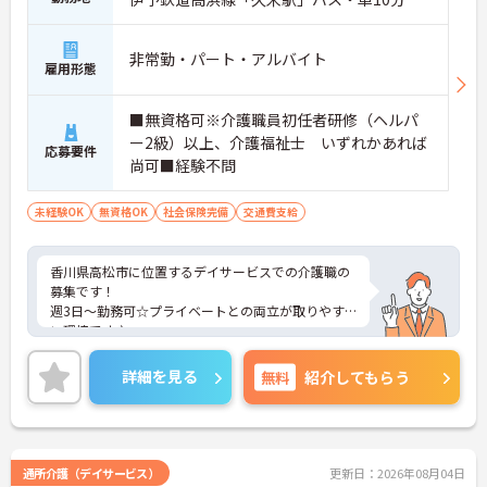
非常勤・パート・アルバイト
雇用形態
■無資格可※介護職員初任者研修（ヘルパ
ー2級）以上、介護福祉士 いずれかあれば
応募要件
尚可■経験不問
未経験OK
無資格OK
社会保険完備
交通費支給
香川県高松市に位置するデイサービスでの介護職の
募集です！
週3日～勤務可☆プライベートとの両立が取りやす
い環境です♪
ご興味ある方には、面接対策ポイントなど、さらに
詳細をお話しいたしますのでお気軽にご相談くださ
詳細を見る
無料
紹介してもらう
い。
通所介護（デイサービス）
更新日：2026年08月04日