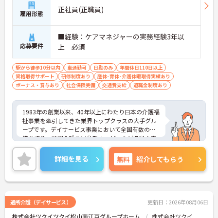
・くるみん認定企業として未就学児向けのこども休
正社員(正職員)
暇や育休取得実績など子育てと両立しやすい制度が
雇用形態
充実しています
■経験：ケアマネジャーの実務経験3年以
【主任ケアマネ複数名在籍！手厚いフォロー体制で
応募要件
上 必須
業務に不安がある方も安心です】
・困難事例があった際も主任ケアマネジャーと情報
共有やケース検討ができ必要に応じて同行訪問など
駅から徒歩10分以内
車通勤可
日勤のみ
年間休日110日以上
のサポートを受けられます
資格取得サポート
研修制度あり
産休･育休･介護休暇取得実績あり
・一人ひとりの仕事量や状況に合わせて管理者が新
ボーナス・賞与あり
社会保険完備
交通費支給
退職金制度あり
規の受け入れを調整するため業務過多にならず無理
なく働けます
・公的資格取得・自己啓発支援制度が整っており働
1983年の創業以来、40年以上にわたり日本の介護福
きながら主任ケアマネジャーとしてのさらなるスキ
祉事業を牽引してきた業界トップクラスの大手グル
ルアップを目指せます
ープです。デイサービス事業において全国有数の規
模を誇り、訪問介護や居住系サービスなど多彩な事
【賞与過去実績最大185万円◎大手法人ならではの
業を展開することで、地域のあらゆるニーズにワン
充実した待遇や福利厚生が魅力です】
ストップで応える体制を確立しています。ダイバー
詳細を見る
無料
紹介してもらう
・実績最大185万円の賞与やプラン数手当、特定事
シティ経営を積極的に推進し、多様な人材が能力を
業所加算手当など日々の頑張りがしっかりと給与に
発揮できる職場環境の構築に注力している点も大き
還元されます
な特色です。また、大規模災害を見据えたBCP（事
・勤続3年以上で対象となる退職金制度や宿泊費補
業継続計画）の策定や独自の感染症対策ガイドライ
助などが受けられる独自の福利厚生制度ツクイPLUS
ンの運用など、お客様と従業員の双方を守るリスク
通所介護（デイサービス）
更新日：2026年08月06日
を完備しています
マネジメントも徹底されています。今後は、ご家族
・社内規定の範囲内で髪色や髪型をはじめネイルや
株式会社ツクイツクイ松山南江戸グループホーム
株式会社ツクイ
がオンラインで情報を確認できるシステムや、AIを