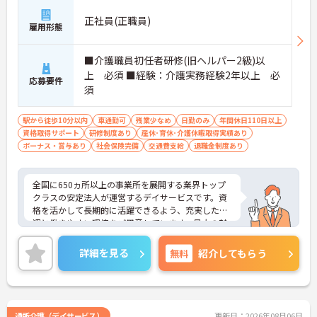
正社員(正職員)
雇用形態
■介護職員初任者研修(旧ヘルパー2級)以
上 必須 ■経験：介護実務経験2年以上 必
応募要件
須
駅から徒歩10分以内
車通勤可
残業少なめ
日勤のみ
年間休日110日以上
資格取得サポート
研修制度あり
産休･育休･介護休暇取得実績あり
ボーナス・賞与あり
社会保険完備
交通費支給
退職金制度あり
全国に650ヵ所以上の事業所を展開する業界トップ
クラスの安定法人が運営するデイサービスです。資
格を活かして長期的に活躍できるよう、充実した待
遇と働きやすい環境をご用意しています。最大の魅
力は夜勤なしの日勤のみで年間休日は119日しっか
り確保できる点にあります。毎月付与されるリフレ
詳細を見る
無料
紹介してもらう
ッシュ休暇を利用して連休の取得も可能です。ま
た、子育てサポート企業として「くるみん認定」を
取得しており、こども休暇や充実した扶養手当など
ご家庭との両立を後押しする制度が整っています。
入社後1年間は専用のチューターがつき手厚くフォ
通所介護（デイサービス）
更新日：2026年08月06日