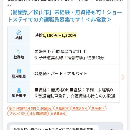
ZE
【愛媛県／松山市】未経験・無資格も可！ショー
トステイでの介護職員募集です！＜非常勤＞
時給
1,180円～1,320円
給料
愛媛県 松山市 福音寺町31-1
勤務地
伊予鉄道高浜線「福音寺駅」徒歩10分
非常勤・パート・アルバイト
雇用形態
■資格：無資格OK ■経験：不問 未経験O
応募要件
K 普通自動車免許、介護資格お持ちの方歓迎
駅から徒歩10分以内
車通勤可
未経験OK
残業少なめ
無資格OK
ブランクOK
社会保険完備
交通費支給
愛媛県松山市のショートステイにて介護職員の募集