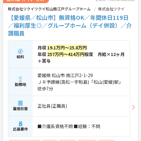
ローするため、新しい環境への不安を軽減できま
株式会社ツクイツクイ松山南江戸グループホーム
株式会社ツクイ
す。最大185万円の賞与支給の実績や、宿泊費補助
等の独自の福利厚生制度も備わっており、有資格者
【愛媛県／松山市】無資格OK／年間休日119日
の方がご自身の個性を大切にしながらやりがいを持
／福利厚生◎／グループホーム（デイ併設）／介
って働き続けられるおすすめの職場です。
護職員
★おすすめPOINT★
【夜勤なし×年間休日119日！オンオフのメリハリ
月収
19.1万円～25.8万円
をつけて働ける環境です】
年収
257万円～414万円
程度 月給×12ヶ月
・身体への負担が少ない夜勤なしの勤務で年間休日
給料
119日がしっかりと確保されています
＋賞与
・毎月1日付与されるリフレッシュ休暇と有給を組
み合わせて連休を取得しプライベートを満喫できま
愛媛県 松山市 南江戸2-1-29
す
ＪＲ予讃線(高松－宇和島)「松山(愛媛)駅」
・子育てサポート企業として「くるみん認定」を取
勤務地
徒歩7分
得しており未就学児向けのこども休暇など支援体制
が万全です
【賞与実績最大185万円◎大手法人ならではの手厚
い待遇と福利厚生が魅力です】
正社員(正職員)
雇用形態
・頑張りをしっかり還元する過去実績最大185万円
の賞与や配偶者・お子様への手厚い扶養手当を支給
しています
■介護系資格不問 ■経験：不問
・宿泊費補助などが受けられる独自の「ツクイPLU
応募要件
S」や勤続3年以上の退職金制度を完備しています
・社内規定の範囲内で髪色や髪型をはじめネイルや