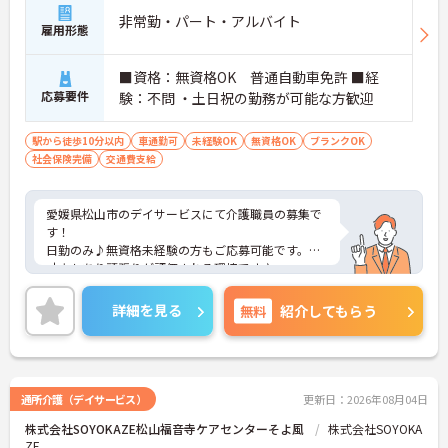
非常勤・パート・アルバイト
雇用形態
■資格：無資格OK 普通自動車免許 ■経
応募要件
験：不問 ・土日祝の勤務が可能な方歓迎
駅から徒歩10分以内
車通勤可
未経験OK
無資格OK
ブランクOK
社会保険完備
交通費支給
愛媛県松山市のデイサービスにて介護職員の募集で
す！
日勤のみ♪無資格未経験の方もご応募可能です。
寸志もあり頑張りが評価される環境です♪
ご興味ある方には、面接対策ポイントなど、詳細を
お話しいたしますのでお気軽にご相談ください。
詳細を見る
無料
紹介してもらう
通所介護（デイサービス）
更新日：2026年08月04日
株式会社SOYOKAZE松山福音寺ケアセンターそよ風
株式会社SOYOKA
ZE