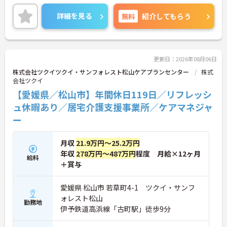
業を展開することで、地域のあらゆるニーズにワン
ストップで応える体制を確立しています。ダイバー
詳細を見る
無料
紹介してもらう
シティ経営を積極的に推進し、多様な人材が能力を
発揮できる職場環境の構築に注力している点も大き
な特色です。また、大規模災害を見据えたBCP（事
業継続計画）の策定や独自の感染症対策ガイドライ
ンの運用など、お客様と従業員の双方を守るリスク
更新日：2026年08月06日
マネジメントも徹底されています。今後は、ご家族
株式会社ツクイツクイ・サンフォレスト松山ケアプランセンター
株式
がオンラインで情報を確認できるシステムや、AIを
会社ツクイ
活用した相談サービスの導入など、IT技術を積極的
【愛媛県／松山市】年間休日119日／リフレッシ
に取り入れ、在宅生活の質の向上と従業員の業務効
率化を両立する次世代型の介護サービスを追求して
ュ休暇あり／居宅介護支援事業所／ケアマネジャ
いく方針です。安定した事業基盤と革新への意欲を
ー
併せ持つ、長期的なキャリア形成に最適な法人で
す。
月収
21.9万円～25.2万円
★おすすめPOINT★
年収
278万円～487万円
程度 月給×12ヶ月
給料
【土日休み×残業月平均3時間！ワークライフバラ
＋賞与
ンスを大切にできる環境です】
・基本土日休みで年間休日119日が確保されており
日勤のみのお仕事のため生活リズムを整えやすいで
愛媛県 松山市 若草町4-1 ツクイ・サンフ
す
ォレスト松山
勤務地
・毎月付与されるリフレッシュ休暇を活用し連休の
伊予鉄道高浜線「古町駅」徒歩9分
取得も可能でプライベートの時間もしっかりと確保
できます