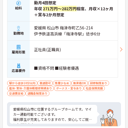
勤月4回想定
給料
年収
271万円～282万円
程度、月収×12ヶ月
＋賞与2か月想定
愛媛県 松山市 梅津寺町乙56-214
勤務地
伊予鉄道高浜線「梅津寺駅」徒歩6分
正社員(正職員)
雇用形態
■資格不問 ■経験者優遇
応募要件
駅から徒歩10分以内
車通勤可
残業少なめ
無資格OK
研修制度あり
産休･育休･介護休暇取得実績あり
ボーナス・賞与あり
社会保険完備
交通費支給
退職金制度あり
愛媛県松山市に位置するグループホームです。マイ
カー通勤可能でございます。
福利厚生が充実しておりますので、安心してご就業
いただけます。