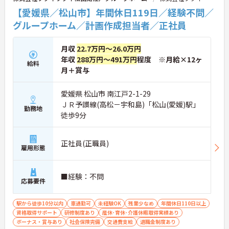
まつげエクステが自由であり個性を大切にしながら
活用した相談サービスの導入など、IT技術を積極的
【愛媛県／松山市】年間休日119日／経験不問／
自分らしく働けます
に取り入れ、在宅生活の質の向上と従業員の業務効
グループホーム／計画作成担当者／正社員
率化を両立する次世代型の介護サービスを追求して
いく方針です。安定した事業基盤と革新への意欲を
併せ持つ、長期的なキャリア形成に最適な法人で
月収
22.7万円～26.0万円
す。
年収
288万円～491万円
程度 ※月給×12ヶ
給料
月＋賞与
★おすすめPOINT★
【土日休み×残業月平均3時間！ワークライフバラ
ンスを大切にできる環境です】
愛媛県 松山市 南江戸2-1-29
・基本土日休みで年間休日119日が確保されており
ＪＲ予讃線(高松－宇和島)「松山(愛媛)駅」
勤務地
日勤のみのお仕事のため生活リズムを整えやすいで
徒歩9分
す
・毎月付与されるリフレッシュ休暇を活用し連休の
取得も可能でプライベートの時間もしっかりと確保
正社員(正職員)
できます
雇用形態
・くるみん認定企業として未就学児向けのこども休
暇や育休取得実績など子育てと両立しやすい制度が
充実しています
■経験：不問
応募要件
【主任ケアマネ複数名在籍！手厚いフォロー体制で
業務に不安がある方も安心です】
駅から徒歩10分以内
車通勤可
未経験OK
残業少なめ
年間休日110日以上
・困難事例があった際も主任ケアマネジャーと情報
資格取得サポート
研修制度あり
産休･育休･介護休暇取得実績あり
共有やケース検討ができ必要に応じて同行訪問など
ボーナス・賞与あり
社会保険完備
交通費支給
退職金制度あり
のサポートを受けられます