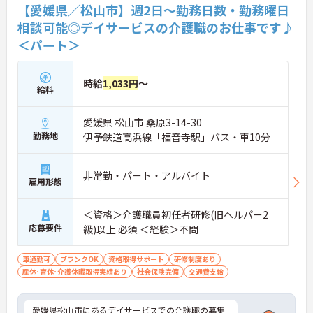
り少なめです。常勤スタッフの比率が90パーセント
【愛媛県／松山市】週2日～勤務日数・勤務曜日
を超えているため急な勤務変更が発生しにくく、あ
相談可能◎デイサービスの介護職のお仕事です♪
らかじめ決められた訪問予定表に沿って規則正しく
＜パート＞
働けます。入職後は現場スタッフによるお一人おひ
とりに合わせた個別のOJT研修が実施されます。eラ
ーニングも導入されており、多職種と連携しながら
専門性を着実に深めていける環境が用意されていま
時給
1,033円
～
給料
す。
★おすすめPOINT★
愛媛県 松山市 桑原3-14-30
＜個別ＯＪＴとチーム連携で着実に成長！＞
勤務地
伊予鉄道高浜線「福音寺駅」バス・車10分
・入職後はお一人おひとりの習熟度に合わせた個別
のＯＪＴ研修を実施し、ｅラーニングを用いた学習
の機会も提供されます
非常勤・パート・アルバイト
・施設内には看護師が24時間常駐しており、急変時
雇用形態
の対応や専門的な医療処置は看護師が担当するため
負担が減ります
＜資格＞介護職員初任者研修(旧ヘルパー2
・介護スタッフと看護スタッフの比率が1対1で相談
応募要件
級)以上 必須 ＜経験＞不問
しやすく、初任者研修や実務者研修からでも着実に
専門性を高められます
＜残業月7時間以下で身体の負担を軽減！＞
車通勤可
ブランクOK
資格取得サポート
研修制度あり
・常勤で働くスタッフの比率が90パーセント以上と
産休･育休･介護休暇取得実績あり
社会保険完備
交通費支給
高く、急なシフト変更や無理な長時間勤務が発生し
にくい人員体制です
・訪問スケジュールに沿って施設内でのケアを行う
愛媛県松山市にあるデイサービスでの介護職の募集