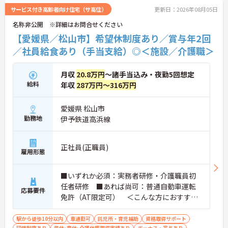
付金＋（プラス）」をご用意。子育て世代のキャリ
サービス付き高齢者向け住宅（サ高住）
更新日：2026年08月05日
アを強力に支援します。
名称非公開 ※詳細はお問合せください
◆働きながら成長！資格取得を最大10万円補助 多職
種連携で専門知識が磨けるチームケア実践 頑張りや
【愛媛県／松山市】希望休制度あり／賞与年2回
スキルが給与・役職にしっかり反映。 明確なキャリ
／社員給食あり（手当支給）◎＜施設／介護職＞
アパス制度が整っている環境で、 目標を持って長く
活躍できます！
月収
20.8万円
～諸手当込み・夜勤5回想定
給料
年収
287万円～316万円
愛媛県 松山市
勤務地
伊予鉄道高浜線
正社員(正職員)
雇用形態
■いずれか必須：実務者研修・介護職員初
任者研修 ■あれば尚可：普通自動車運転
応募要件
免許（AT限定可） ＜こんな方におすすめ
＞ワークライフバランスを大切にしたいと
お考えの方、入居者様それぞれに合わせ
駅から徒歩10分以内
車通勤可
託児所・育児補助
資格取得サポート
研修制度あり
産休･育休･介護休暇取得実績あり
ボーナス・賞与あり