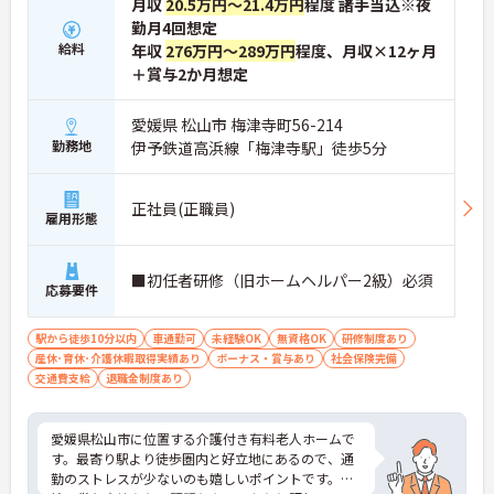
月収
20.5万円～21.4万円
程度 諸手当込※夜
勤月4回想定
給料
年収
276万円～289万円
程度、月収×12ヶ月
＋賞与2か月想定
愛媛県 松山市 梅津寺町56-214
勤務地
伊予鉄道高浜線「梅津寺駅」徒歩5分
正社員(正職員)
雇用形態
■初任者研修（旧ホームヘルパー2級）必須
応募要件
駅から徒歩10分以内
車通勤可
未経験OK
無資格OK
研修制度あり
産休･育休･介護休暇取得実績あり
ボーナス・賞与あり
社会保険完備
交通費支給
退職金制度あり
愛媛県松山市に位置する介護付き有料老人ホームで
す。最寄り駅より徒歩圏内と好立地にあるので、通
勤のストレスが少ないのも嬉しいポイントです。昇