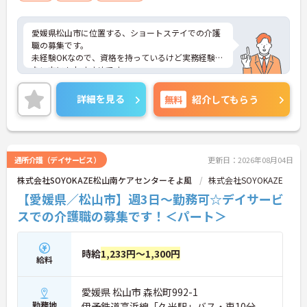
愛媛県松山市に位置する、ショートステイでの介護
職の募集です。
未経験OKなので、資格を持っているけど実務経験が
ない方にもおすすめです。
無料駐車場ありで、マイカー通勤がらくらくできま
す。
詳細を見る
無料
紹介してもらう
ご興味のある方は、面接ポイントをお伝えしますの
でお気軽にご連絡ください。
通所介護（デイサービス）
更新日：2026年08月04日
株式会社SOYOKAZE松山南ケアセンターそよ風
株式会社SOYOKAZE
【愛媛県／松山市】週3日～勤務可☆デイサービ
スでの介護職の募集です！＜パート＞
時給
1,233円～1,300円
給料
愛媛県 松山市 森松町992-1
勤務地
伊予鉄道高浜線「久米駅」バス・車10分