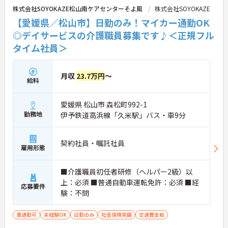
株式会社SOYOKAZE松山南ケアセンターそよ風
株式会社SOYOKAZE
【愛媛県／松山市】日勤のみ！マイカー通勤OK
◎デイサービスの介護職員募集です♪＜正規フル
タイム社員＞
月収
23.7万円
～
給料
愛媛県 松山市 森松町992-1
勤務地
伊予鉄道高浜線「久米駅」バス・車9分
契約社員・嘱託社員
雇用形態
■介護職員初任者研修（ヘルパー2級）以
上：必須 ■普通自動車運転免許：必須 ■経
応募要件
験：不問
車通勤可
未経験OK
日勤のみ
社会保険完備
交通費支給