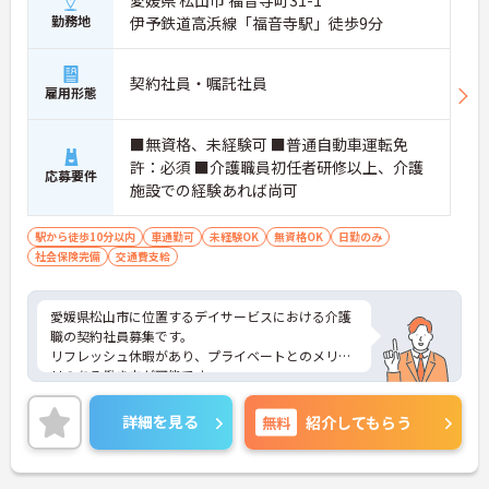
勤務地
伊予鉄道高浜線「福音寺駅」徒歩9分
契約社員・嘱託社員
雇用形態
■無資格、未経験可 ■普通自動車運転免
許：必須 ■介護職員初任者研修以上、介護
応募要件
施設での経験あれば尚可
駅から徒歩10分以内
車通勤可
未経験OK
無資格OK
日勤のみ
社会保険完備
交通費支給
愛媛県松山市に位置するデイサービスにおける介護
職の契約社員募集です。
リフレッシュ休暇があり、プライベートとのメリハ
リのある働き方が可能です。
また研修制度や正社員登用制度もあり働きながらス
キルアップが目指せる環境です。
詳細を見る
無料
紹介してもらう
ご興味のある方には、面接対策ポイントなど、さら
に詳細をご案内しますのでお気軽にご相談くださ
い！