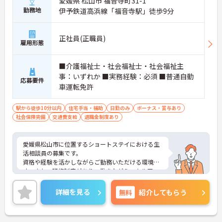
愛媛県 松山市 福音寺町31-1
勤務地
伊予鉄道高浜線「福音寺駅」徒歩9分
正社員(正職員)
雇用形態
■介護福祉士・社会福祉士・社会福祉主
事：いずれか ■実務経験：必須 ■普通自動
応募要件
車運転免許
駅から徒歩10分以内
住宅手当・補助
日勤のみ
ボーナス・賞与あり
社会保険完備
交通費支給
退職金制度あり
愛媛県松山市に位置するショートステイにおける生
活相談員の募集です。
資格や経験を活かしながらご勤務いただける環境で
す。また、研修制度があり、働きながらスキルアッ
プが目指せる環境です。
ご興味のある方には、面接対策ポイントなど、さら
詳細を見る
無料
紹介してもらう
に詳細をご案内しますのでお気軽にご相談くださ
い！