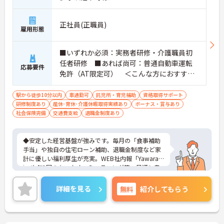
正社員(正職員)
雇用形態
■いずれか必須：実務者研修・介護職員初
任者研修 ■あれば尚可：普通自動車運転
応募要件
免許（AT限定可） ＜こんな方におすすめ
＞ワークライフバランスを大切にしたいと
お考えの方、入居者様それぞれに合わせ
駅から徒歩10分以内
車通勤可
託児所・育児補助
資格取得サポート
研修制度あり
産休･育休･介護休暇取得実績あり
た、温かいケアを提供したい方、これまで
ボーナス・賞与あり
社会保険完備
交通費支給
退職金制度あり
の介護分野でのご経験を有効に活用したい
方
◆安定した経営基盤が強みです。毎月の「食事補助
手当」や独自の住宅ローン補助、退職金制度など家
計に優しい福利厚生が充実。WEB社内報「Yawarag
i」や年1回のキックオフミーティング等、風通し良
く温かいコミュニケーションを育む環境が整ってい
ます。
詳細を見る
無料
紹介してもらう
◆若手～中高年まで幅広い年代が活躍中！短時間正
社員制度などライフスタイルに合わせた柔軟な働き
方が可能です。産休・育休の取得を推進しており、
復帰時には最大10万円支給の独自制度「育児休業給