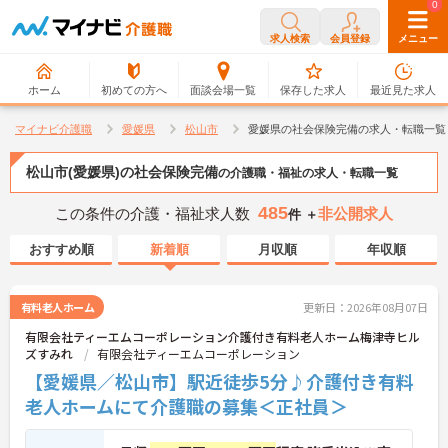
0
0
求人検索
会員登録
メニュー
ホーム
初めての方へ
面談会場一覧
保存した求人
最近見た求人
マイナビ介護職
愛媛県
松山市
愛媛県の社会保険完備の求人・転職一覧
松山市(愛媛県)の社会保険完備
の介護職・福祉の求人・転職一覧
485
この条件の介護・福祉求人数
非公開求人
件 ＋
おすすめ順
新着順
月収順
年収順
有料老人ホーム
更新日：2026年08月07日
有限会社ティーエムコーポレーション介護付き有料老人ホーム梅津寺ヒル
ズすみれ
有限会社ティーエムコーポレーション
【愛媛県／松山市】駅近徒歩5分♪介護付き有料
老人ホームにて介護職の募集＜正社員＞