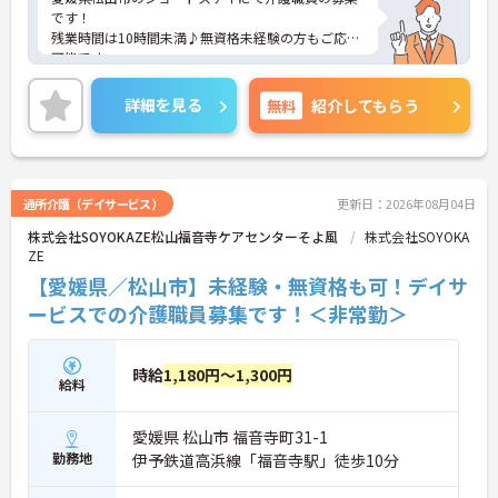
です！
残業時間は10時間未満♪無資格未経験の方もご応募
可能です。
寸志もあり頑張りが評価される環境です♪
ご興味ある方には、面接対策ポイントなど、詳細を
詳細を見る
無料
紹介してもらう
お話しいたしますのでお気軽にご相談ください。
通所介護（デイサービス）
更新日：2026年08月04日
株式会社SOYOKAZE松山福音寺ケアセンターそよ風
株式会社SOYOKA
ZE
【愛媛県／松山市】未経験・無資格も可！デイサ
ービスでの介護職員募集です！＜非常勤＞
時給
1,180円～1,300円
給料
愛媛県 松山市 福音寺町31-1
勤務地
伊予鉄道高浜線「福音寺駅」徒歩10分