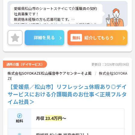
愛媛県松山市のショートステイにて介護職員の契約
社員募集です！
無資格未経験の方も応募可能です。
福利厚生が充実しておりリフレッシュ休暇制度あり
◎残業は月10時間未満と少なくプライベートとの両
立もしやすい環境です。
詳細を見る
無料
紹介してもらう
ご興味のある方には、面接対策ポイントなどさらに
詳細をお話いたしますので、お気軽にご相談くださ
い。
通所介護（デイサービス）
更新日：2026年08月04日
株式会社SOYOKAZE松山福音寺ケアセンターそよ風
株式会社SOYOKA
ZE
【愛媛県／松山市】リフレッシュ休暇あり◎デイ
サービスにおける介護職員のお仕事＜正規フルタ
イム社員＞
月収
23.4万円
～
給料
愛媛県 松山市 福音寺町31-1