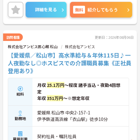
昇給や賞与制度があり頑張りが評価されてしっかり
と職員に還元されます。
詳細を見る
無料
紹介してもらう
ご興味のある方には、面接対策ポイントなど、さら
に詳細をお話しいたしますのでお気軽にご相談くだ
さい！
訪問看護
更新日：2026年08月06日
株式会社アンビス医心館 松山
株式会社アンビス
【愛媛県／松山市】高水準給与＆年休115日♪一
人夜勤なし◎ホスピスでの介護職員募集《正社員
登用あり》
月収
25.1万円
～程度 諸手当込・夜勤4回想
定
給料
年収
351万円
～※想定年収
愛媛県 松山市 中央2-157-1
勤務地
伊予鉄道高浜線「衣山駅」徒歩10分
契約社員・嘱託社員
雇用形態