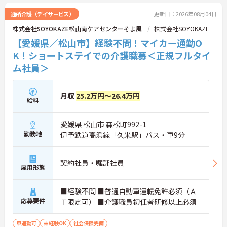
通所介護（デイサービス）
更新日：2026年08月04日
株式会社SOYOKAZE松山南ケアセンターそよ風
株式会社SOYOKAZE
【愛媛県／松山市】経験不問！マイカー通勤O
K！ショートステイでの介護職募＜正規フルタイ
ム社員＞
月収
25.2万円～26.4万円
給料
愛媛県 松山市 森松町992-1
勤務地
伊予鉄道高浜線「久米駅」バス・車9分
契約社員・嘱託社員
雇用形態
■経験不問 ■普通自動車運転免許必須（Ａ
応募要件
Ｔ限定可） ■介護職員初任者研修以上必須
車通勤可
未経験OK
社会保険完備