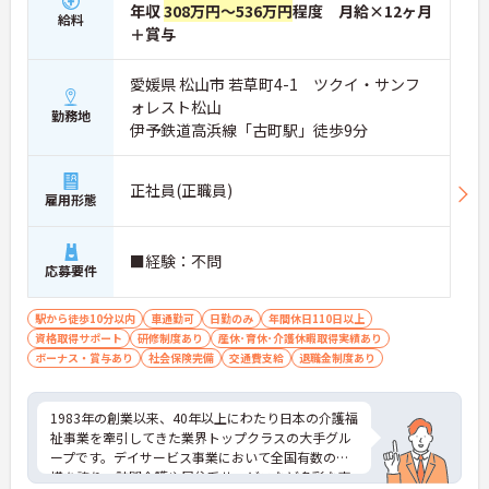
年収
308万円～536万円
程度 月給×12ヶ月
給料
＋賞与
愛媛県 松山市 若草町4-1 ツクイ・サンフ
ォレスト松山
勤務地
伊予鉄道高浜線「古町駅」徒歩9分
正社員(正職員)
雇用形態
■経験：不問
応募要件
駅から徒歩10分以内
車通勤可
日勤のみ
年間休日110日以上
資格取得サポート
研修制度あり
産休･育休･介護休暇取得実績あり
ボーナス・賞与あり
社会保険完備
交通費支給
退職金制度あり
1983年の創業以来、40年以上にわたり日本の介護福
祉事業を牽引してきた業界トップクラスの大手グル
ープです。デイサービス事業において全国有数の規
模を誇り、訪問介護や居住系サービスなど多彩な事