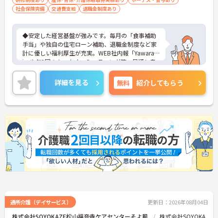
た、温かいケアを提供したい方、これまで
社会保険完備
交通費支給
退職金制度あり
の介護分野でのご経験を有効に活用したい
方
◆安定した経営基盤が強みです。毎月の「食事補助
手当」や独自の住宅ローン補助、退職金制度など家
計に優しい福利厚生が充実。WEB社内報「Yawarag
i」や年1回のキックオフミーティング等、風通し良
く温かいコミュニケーションを育む環境が整ってい
ます。
詳細を見る
無料
紹介してもらう
◆若手～中高年まで幅広い年代が活躍中！短時間正
社員制度などライフスタイルに合わせた柔軟な働き
方が可能です。産休・育休の取得を推進しており、
復帰時には最大10万円支給の独自制度「育児休業給
付金＋（プラス）」をご用意。子育て世代のキャリ
アを強力に支援します。
◆働きながら成長！資格取得を最大10万円補助 多職
種連携で専門知識が磨けるチームケア実践 頑張りや
スキルが給与・役職にしっかり反映。 明確なキャリ
アパス制度が整っている環境で、 目標を持って長く
活躍できます！
通所介護（デイサービス）
更新日：2026年08月04日
株式会社SOYOKAZE松山福音寺ケアセンターそよ風
株式会社SOYOKA