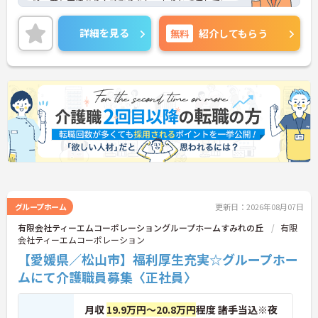
給・賞与実績あり！頑張りをしっかりと評価してい
るので、モチベーションを保ちやすい環境です。ご
興味をお持ちの方はお気軽にお問い合わせくださ
詳細を見る
無料
紹介してもらう
い。
グループホーム
更新日：2026年08月07日
有限会社ティーエムコーポレーショングループホームすみれの丘
有限
会社ティーエムコーポレーション
【愛媛県／松山市】福利厚生充実☆グループホー
ムにて介護職員募集〈正社員〉
月収
19.9万円～20.8万円
程度 諸手当込※夜