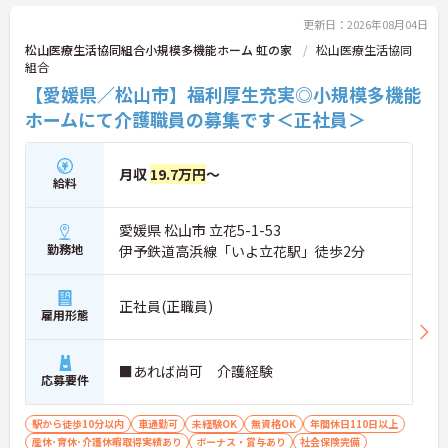
更新日：2026年08月04日
松山医療生活協同組合小規模多機能ホーム 虹の家
松山医療生活協同
組合
【愛媛県／松山市】福利厚生充実◎小規模多機能
ホームにて介護職員の募集です＜正社員＞
月収
19.7万円
～
給料
愛媛県 松山市 立花5-1-53
勤務地
伊予鉄道高浜線「いよ立花駅」徒歩2分
正社員(正職員)
雇用形態
■あれば尚可 介護経験
応募要件
駅から徒歩10分以内
車通勤可
未経験OK
無資格OK
年間休日110日以上
産休･育休･介護休暇取得実績あり
ボーナス・賞与あり
社会保険完備