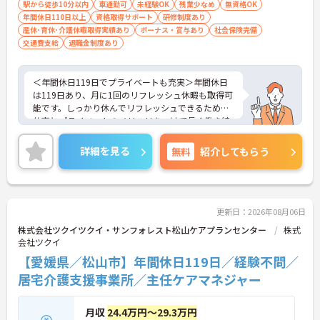
駅から徒歩10分以内
車通勤可
未経験OK
残業少なめ
無資格OK
まつげエクステが自由であり自分らしさを大切に働
年間休日110日以上
資格取得サポート
研修制度あり
けます
産休･育休･介護休暇取得実績あり
ボーナス・賞与あり
社会保険完備
【有資格者のキャリアパス！手厚いチューター制度
交通費支給
退職金制度あり
と多彩な研修で専門性を高めます 】
・入社後1年間は専門のチューター（指導担当者）
がマンツーマンで手厚くフォローするため新しい環
＜年間休日119日でプライベートも充実＞年間休日
境でも安心です
は119日あり、月に1回のリフレッシュ休暇も取得可
・資格手当の支給や公的資格取得・自己啓発支援制
能です。しっかり休んでリフレッシュできるため、
度を通じて有資格者のさらなるステップアップを後
仕事とプライベートのメリハリをつけて長く働き続
押しします
けられます。ワークライフバランスを重視したい方
・階層別研修や所属先以外の事業所で行う交換研修
にも安心の環境です。
詳細を見る
無料
など豊富な教育プログラムで専門職としての成長を
紹介してもらう
＜少人数でじっくり向き合う「アットホームなケ
サポートしています
ア」＞
認知症の高齢者の方が少人数のユニット単位で共同
生活を送るグループホームです。大人数の施設とは
異なり、お一人おひとりに寄り添った丁寧なケアが
更新日：2026年08月06日
できるのが最大の魅力です。食事や入浴の介助だけ
株式会社ツクイツクイ・サンフォレスト松山ケアプランセンター
株式
でなく、一緒にレクリエーションを楽しんだり、食
会社ツクイ
事を作ったりと、家庭的な雰囲気の中で精神的な安
【愛媛県／松山市】年間休日119日／経験不問／
定や自立を支えます。利用者様との距離が近く、
日々のふれあいを大切にしたい方にぴったりの職場
居宅介護支援事業所／主任ケアマネジャー
です。
月収
24.4万円～29.3万円