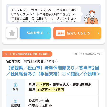
・一人ひとりの仕事量や状況に合わせて管理者が新
規の受け入れを調整するため業務過多にならず無理
＜リフレッシュ休暇でプライベートも充実＞仕事だ
なく働けます
けでなくプライベートの時間も大切にできるよう、
・公的資格取得・自己啓発支援制度が整っており働
年間最大12日（毎月1日付与）の「リフレッシュ休
きながらケアマネジャーとしてのさらなるスキルア
暇」という独自の制度があります。有給休暇とは別
ップを目指せます
に付与されるため、これらを組み合わせて連休を取
得し、旅行や趣味を楽しむスタッフも多くいます。
詳細を見る
無料
紹介してもらう
【賞与過去実績最大185万円◎大手法人ならではの
＜多彩なキャリアパス！あなたの挑戦を応援します
充実した待遇や福利厚生が魅力です】
＞全国に事業を展開する大手企業の同社だからこ
・実績最大185万円の賞与やプラン数手当、特定事
そ、描けるキャリアは無限大です。管理職を目指す
業所加算手当など日々の頑張りがしっかりと給与に
道や、専門性をさらに高める道など、一人ひとりの
還元されます
目標に合わせた成長を会社がバックアップします。
サービス付き高齢者向け住宅（サ高住）
更新日：2026年08月05日
・勤続3年以上で対象となる退職金制度や宿泊費補
資格取得支援制度や研修制度も充実しており、働き
助などが受けられる独自の福利厚生制度ツクイPLUS
名称非公開 ※詳細はお問合せください
ながらスキルアップが可能。また、希望があれば異
を完備しています
なるサービス種別へのキャリアチェンジにも挑戦で
【愛媛県／松山市】希望休制度あり／賞与年2回
・社内規定の範囲内で髪色や髪型をはじめネイルや
きます。
／社員給食あり（手当支給）◎＜施設／介護職＞
まつげエクステが自由であり個性を大切にしながら
自分らしく働けます
月収
23.5万円
～諸手当込み・夜勤5回想定
給料
年収
318万円～361万円
愛媛県 松山市
勤務地
伊予鉄道本町線