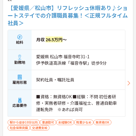
【愛媛県／松山市】リフレッシュ休暇あり♪ショ
ートステイでの介護職員募集！＜正規フルタイム
社員＞
月収
26.5万円
～
給料
愛媛県 松山市 福音寺町31-1
勤務地
伊予鉄道高浜線「福音寺駅」徒歩9分
契約社員・嘱託社員
雇用形態
■資格：無資格OK ■経験：不問 初任者研
修・実務者研修・介護福祉士、普通自動車
応募要件
運転免許 ※あれば尚可
駅から徒歩10分以内
車通勤可
未経験OK
残業少なめ
無資格OK
社会保険完備
交通費支給