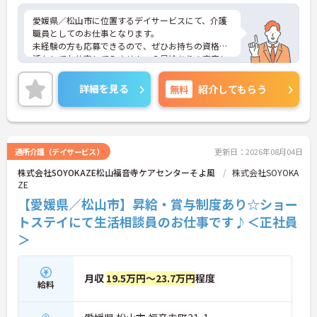
愛媛県／松山市に位置するデイサービスにて、介護
職員としてのお仕事となります。
未経験の方も応募できるので、ぜひお持ちの資格を
活かしてお仕事してみませんヵ？昇給ありの充実し
た待遇となっており、とてもやりがいのある環境と
なっております◎
詳細を見る
無料
紹介してもらう
ご興味ある方は面接ポイントをお伝えしますので、
お気軽にお問い合わせください♪
通所介護（デイサービス）
更新日：2026年08月04日
株式会社SOYOKAZE松山福音寺ケアセンターそよ風
株式会社SOYOKA
ZE
【愛媛県／松山市】昇給・賞与制度あり☆ショー
トステイにて生活相談員のお仕事です♪＜正社員
＞
月収
19.5万円～23.7万円
程度
給料