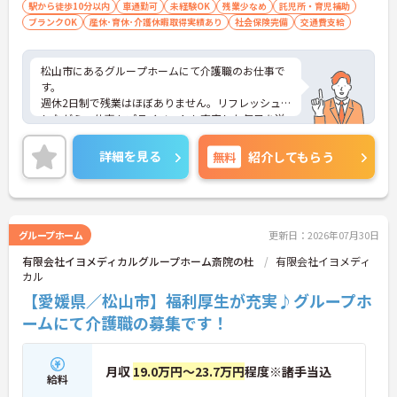
駅から徒歩10分以内
車通勤可
未経験OK
残業少なめ
託児所・育児補助
ブランクOK
産休･育休･介護休暇取得実績あり
社会保険完備
交通費支給
松山市にあるグループホームにて介護職のお仕事で
す。
週休2日制で残業はほぼありません。リフレッシュ
しながら、仕事もプライベートも充実した毎日を送
ることができます！
また、育児休業の取得実績や託児所がありますの
詳細を見る
無料
紹介してもらう
で、ライフステージに応じて長くお仕事を続けてい
くことができます♪
ご興味がある方は是非一度マイナビまでお問い合わ
せください。さらに詳細などお伝えします！
グループホーム
更新日：2026年07月30日
有限会社イヨメディカルグループホーム斎院の杜
有限会社イヨメディ
カル
【愛媛県／松山市】福利厚生が充実♪グループホ
ームにて介護職の募集です！
月収
19.0万円～23.7万円
程度※諸手当込
給料