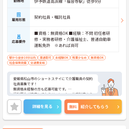
勤務地
伊予鉄道高浜線「福音寺駅」徒歩9分
契約社員・嘱託社員
雇用形態
■資格：無資格OK ■経験：不問 初任者研
修・実務者研修・介護福祉士、普通自動車
応募要件
運転免許 ※あれば尚可
駅から徒歩10分以内
車通勤可
未経験OK
残業少なめ
無資格OK
社会保険完備
交通費支給
愛媛県松山市のショートステイにて介護職員の契約
社員募集です！
無資格未経験の方も応募可能です。
福利厚生が充実しておりリフレッシュ休暇制度あり
◎残業は月10時間未満と少なくプライベートとの両
立もしやすい環境です。
詳細を見る
無料
紹介してもらう
ご興味のある方には、面接対策ポイントなどさらに
詳細をお話いたしますので、お気軽にご相談くださ
い。