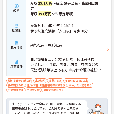
月収
25.1万円
～程度 諸手当込・夜勤4回想
定
給料
年収
351万円
～※想定年収
愛媛県 松山市 中央2-157-1
勤務地
伊予鉄道高浜線「衣山駅」徒歩10分
契約社員・嘱託社員
雇用形態
■介護福祉士、実務者研修、初任者研修
いずれか ※特養、老健、病院、有老などの
応募要件
実務経験1年以上ある方 ※身体介護の経験年
以上ある方、機械浴の使用の経験のある方
歓迎
駅から徒歩10分以内
車通勤可
残業少なめ
年間休日110日以上
研修制度あり
産休･育休･介護休暇取得実績あり
ボーナス・賞与あり
社会保険完備
交通費支給
退職金制度あり
株式会社アンビスが全国で100施設以上を展開する
医療施設型ホスピスです。ご入居者様やご家族を
「ひとりにはしない」という理念のもと、慢性期や