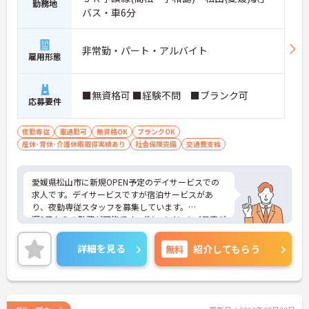
勤務地
バス・車6分
休暇を確保しながら働ける環境です
・年間休日110日
・月9～10日休み
非常勤・パート・アルバイト
雇用形態
・夏季休暇4日あり
→ オンオフのメリハリをつけながら長く働きやすい
環境です♪
■無資格可 ■経験不問 ■ブランク可
応募要件
夜勤専従
車通勤可
無資格OK
ブランクOK
産休･育休･介護休暇取得実績あり
社会保険完備
交通費支給
愛媛県松山市に新規OPEN予定のデイサービスでの
求人です。デイサービスですが宿泊サービスがあ
り、夜勤専従スタッフを募集しています。
週1日からの勤務が可能です。他にメインのご予定が
ある方にお勧めの働き方です☆
ご興味のある方には、面接対策ポイントなど、さら
詳細を見る
無料
紹介してもらう
に詳細をご案内しますのでお気軽にご相談くださ
い！