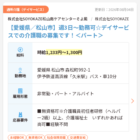
通所介護（デイサービス）
更新日：2026年08月04日
株式会社SOYOKAZE松山南ケアセンターそよ風
株式会社SOYOKAZE
【愛媛県／松山市】週3日～勤務可☆デイサービ
スでの介護職の募集です！＜パート＞
時給
1,233円～1,300円
給料
愛媛県 松山市 森松町992-1
勤務地
伊予鉄道高浜線「久米駅」バス・車10分
非常勤・パート・アルバイト
雇用形態
■無資格可※介護職員初任者研修（ヘルパ
ー2級）以上、介護福祉士 いずれかあれば
応募要件
尚可■経験不問
未経験OK
無資格OK
社会保険完備
交通費支給