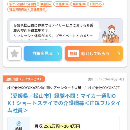
駅から徒歩10分以内
車通勤可
未経験OK
無資格OK
日勤のみ
社会保険完備
交通費支給
愛媛県松山市に位置するデイサービスにおける介護
職の契約社員募集です。
リフレッシュ休暇があり、プライベートとのメリハ
リのある働き方が可能です。
また研修制度や正社員登用制度もあり働きながらス
キルアップが目指せる環境です。
詳細を見る
無料
紹介してもらう
ご興味のある方には、面接対策ポイントなど、さら
に詳細をご案内しますのでお気軽にご相談くださ
い！
通所介護（デイサービス）
更新日：2026年08月04日
株式会社SOYOKAZE松山南ケアセンターそよ風
株式会社SOYOKAZE
【愛媛県／松山市】経験不問！マイカー通勤O
K！ショートステイでの介護職募＜正規フルタイ
ム社員＞
月収
25.2万円～26.4万円
給料