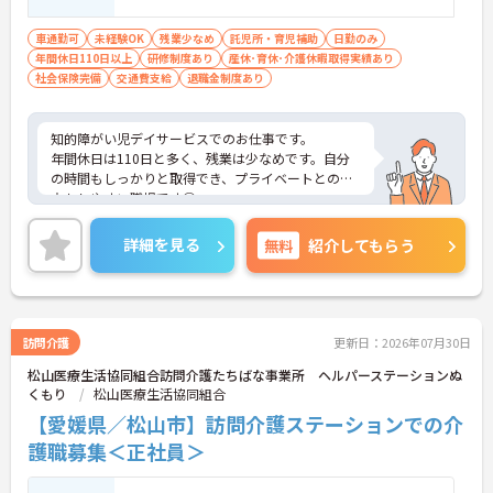
車通勤可
未経験OK
残業少なめ
託児所・育児補助
日勤のみ
年間休日110日以上
研修制度あり
産休･育休･介護休暇取得実績あり
社会保険完備
交通費支給
退職金制度あり
知的障がい児デイサービスでのお仕事です。
年間休日は110日と多く、残業は少なめです。自分
の時間もしっかりと取得でき、プライベートとの両
立もしやすい職場です◎
ご興味がある方は是非一度マイナビまでお問い合わ
せください。さらに詳細などお伝えします！
詳細を見る
無料
紹介してもらう
訪問介護
更新日：2026年07月30日
松山医療生活協同組合訪問介護たちばな事業所 ヘルパーステーションぬ
くもり
松山医療生活協同組合
【愛媛県／松山市】訪問介護ステーションでの介
護職募集＜正社員＞