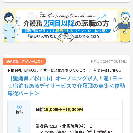
詳細をお話いたしますので、お気軽にご相談くださ
い。
■ 駅近で通勤負担を軽減
毎日の通勤がしやすい環境です
・最寄り駅から徒歩2分
・マイカー通勤可能
・駐車場利用可能
→ 通勤方法を選びながら無理なく働きやすい環境で
す♪
通所介護（デイサービス）
更新日：2026年08月04日
有限会社TENKOUデイサービス北斎院のてんこう
有限会社TENKOU
【愛媛県／松山市】オープニング求人！週1日～
■ 地域に寄り添う介護を実践
☆宿泊もあるデイサービスで介護職の募集＜夜勤
利用者様と継続的に関われる環境です
専従パート＞
・通い、訪問サービスを提供
・少人数利用者への支援
・レクリエーション業務あり
日給
15,000円～15,000円
→ 利用者様一人ひとりに寄り添った介護を実践でき
給料
ます♪
愛媛県 松山市 北斎院町946‐1
■ 仕事と私生活を両立しやすい
ＪＲ予讃線(高松－宇和島)「松山(愛媛)駅」