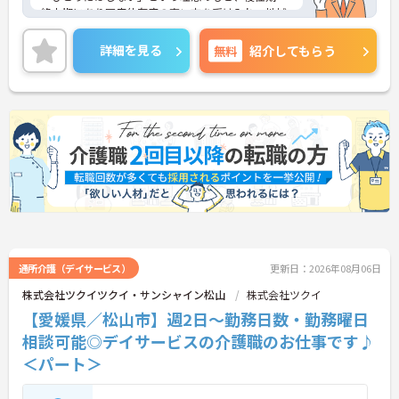
終末期にあり医療依存度の高い方を受け入れ、地域
医療を支える社会的意義の高い事業を推進していま
す。現場には看護師が24時間常駐しています。急変
詳細を見る
無料
紹介してもらう
時の対応や医療行為は看護師が担当するため、初任
者研修や実務者研修の方も食事介助や入浴介助など
の生活を支えるケアに専念できる環境です。多職種
で情報を共有し、一人で判断を抱え込まないチーム
連携の体制がしっかりと整っています。働き方の面
では、夜勤明けの翌日が原則として公休となるほ
か、月平均の残業時間も5時間から7時間程度とかな
り少なめです。常勤スタッフの比率が90パーセント
を超えているため急な勤務変更が発生しにくく、あ
らかじめ決められた訪問予定表に沿って規則正しく
働けます。入職後は現場スタッフによるお一人おひ
とりに合わせた個別のOJT研修が実施されます。eラ
ーニングも導入されており、多職種と連携しながら
専門性を着実に深めていける環境が用意されていま
通所介護（デイサービス）
更新日：2026年08月06日
す。
株式会社ツクイツクイ・サンシャイン松山
株式会社ツクイ
【愛媛県／松山市】週2日～勤務日数・勤務曜日
★おすすめPOINT★
＜個別ＯＪＴとチーム連携で着実に成長！＞
相談可能◎デイサービスの介護職のお仕事です♪
・入職後はお一人おひとりの習熟度に合わせた個別
＜パート＞
のＯＪＴ研修を実施し、ｅラーニングを用いた学習
の機会も提供されます
・施設内には看護師が24時間常駐しており、急変時