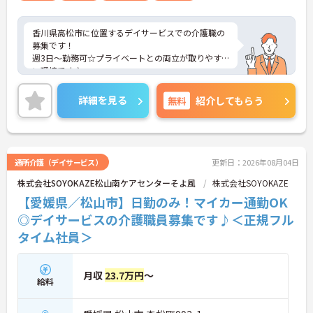
香川県高松市に位置するデイサービスでの介護職の
募集です！
週3日～勤務可☆プライベートとの両立が取りやす
い環境です♪
ご興味ある方には、面接対策ポイントなど、さらに
詳細をお話しいたしますのでお気軽にご相談くださ
詳細を見る
無料
紹介してもらう
い。
通所介護（デイサービス）
更新日：2026年08月04日
株式会社SOYOKAZE松山南ケアセンターそよ風
株式会社SOYOKAZE
【愛媛県／松山市】日勤のみ！マイカー通勤OK
◎デイサービスの介護職員募集です♪＜正規フル
タイム社員＞
月収
23.7万円
～
給料