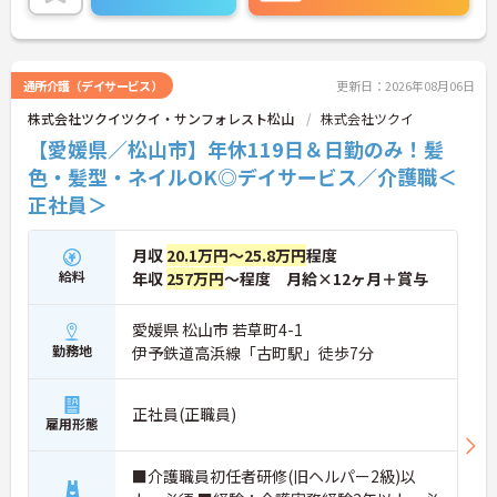
に詳細をお話しいたしますのでお気軽にご相談くだ
さい！
通所介護（デイサービス）
更新日：2026年08月06日
株式会社ツクイツクイ・サンフォレスト松山
株式会社ツクイ
【愛媛県／松山市】年休119日＆日勤のみ！髪
色・髪型・ネイルOK◎デイサービス／介護職＜
正社員＞
月収
20.1万円～25.8万円
程度
給料
年収
257万円
～程度 月給×12ヶ月＋賞与
愛媛県 松山市 若草町4-1
勤務地
伊予鉄道高浜線「古町駅」徒歩7分
正社員(正職員)
雇用形態
■介護職員初任者研修(旧ヘルパー2級)以