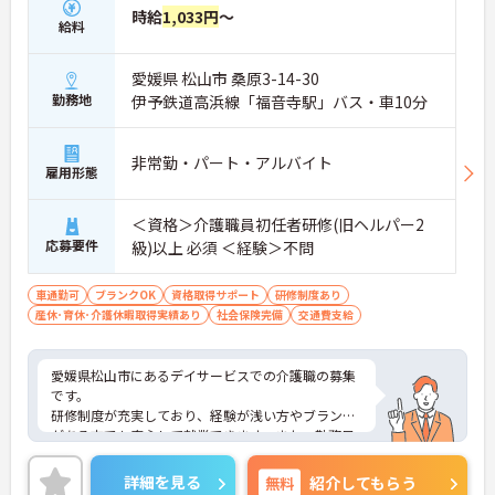
時給
1,033円
～
の対応や専門的な医療処置は看護師が担当するため
給料
負担が減ります
・介護スタッフと看護スタッフの比率が1対1で相談
しやすく、初任者研修や実務者研修からでも着実に
愛媛県 松山市 桑原3-14-30
専門性を高められます
勤務地
伊予鉄道高浜線「福音寺駅」バス・車10分
＜残業月7時間以下で身体の負担を軽減！＞
・常勤で働くスタッフの比率が90パーセント以上と
高く、急なシフト変更や無理な長時間勤務が発生し
非常勤・パート・アルバイト
雇用形態
にくい人員体制です
・訪問スケジュールに沿って施設内でのケアを行う
ため、月平均の残業時間は5時間から7時間程度とか
＜資格＞介護職員初任者研修(旧ヘルパー2
なり少なめに抑えられます
応募要件
級)以上 必須 ＜経験＞不問
・夜勤明けの翌日は原則としてお休みとなるシフト
編成が組まれており、しっかりと休息を取りながら
長期的な就業が可能です
車通勤可
ブランクOK
資格取得サポート
研修制度あり
＜評価制度でキャリアアップ＞
産休･育休･介護休暇取得実績あり
社会保険完備
交通費支給
・介護福祉士や初任者研修などの資格や実務経験、
夜勤回数がしっかりと給与に反映されるためモチベ
ーションを維持できます
愛媛県松山市にあるデイサービスでの介護職の募集
・年次を問わずリーダーや主任などのマネジメント
です。
職へ昇格する事例も多数あり、腰を据えて長期的な
研修制度が充実しており、経験が浅い方やブランク
キャリア形成が可能です
がある方でも安心して就業できます。また、勤務日
数・勤務曜日が相談可能なので、ライフスタイルに
合わせて働くことができます。
詳細を見る
無料
紹介してもらう
ご興味のある方には、面接対策ポイントなど、さら