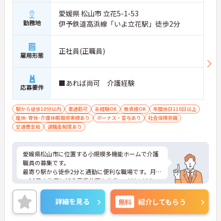
愛媛県 松山市 立花5-1-53
勤務地
伊予鉄道高浜線「いよ立花駅」徒歩2分
正社員(正職員)
雇用形態
■あれば尚可 介護経験
応募要件
駅から徒歩10分以内
車通勤可
未経験OK
無資格OK
年間休日110日以上
産休･育休･介護休暇取得実績あり
ボーナス・賞与あり
社会保険完備
交通費支給
退職金制度あり
愛媛県松山市に位置する小規模多機能ホームで介護
職員の募集です。
最寄り駅から徒歩2分と通勤に便利な職場です。月9
～10日の休日に加え夏季休暇もあり、メリハリをつ
けて働けます。夜勤手当や各種手当も整っており、
地域密着型の介護サービスに携わりながら経験を積
詳細を見る
無料
紹介してもらう
める環境です。
ご興味のある方には、面接対策ポイントなどさらに