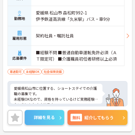
愛媛県 松山市 森松町992-1
勤務地
伊予鉄道高浜線「久米駅」バス・車9分
契約社員・嘱託社員
雇用形態
■経験不問 ■普通自動車運転免許必須（Ａ
応募要件
Ｔ限定可） ■介護職員初任者研修以上必須
車通勤可
未経験OK
社会保険完備
愛媛県松山市に位置する、ショートステイでの介護
職の募集です。
未経験OKなので、資格を持っているけど実務経験が
ない方にもおすすめです。
無料駐車場ありで、マイカー通勤がらくらくできま
す。
詳細を見る
無料
紹介してもらう
ご興味のある方は、面接ポイントをお伝えしますの
でお気軽にご連絡ください。