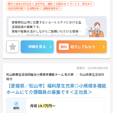
駅から徒歩10分以内
住宅手当・補助
日勤のみ
ボーナス・賞与あり
社会保険完備
交通費支給
退職金制度あり
愛媛県松山市に位置するショートステイにおける生
活相談員の募集です。
資格や経験を活かしながらご勤務いただける環境で
す。また、研修制度があり、働きながらスキルアッ
プが目指せる環境です。
ご興味のある方には、面接対策ポイントなど、さら
詳細を見る
無料
紹介してもらう
に詳細をご案内しますのでお気軽にご相談くださ
い！
更新日：2026年08月04日
松山医療生活協同組合小規模多機能ホーム 虹の家
松山医療生活協同
組合
【愛媛県／松山市】福利厚生充実◎小規模多機能
ホームにて介護職員の募集です＜正社員＞
月収
19.7万円
～
給料