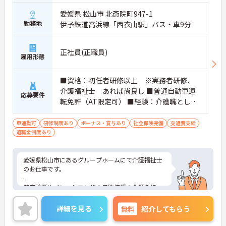
愛媛県 松山市 北斎院町947-1
勤務地
伊予鉄道高浜線「西衣山駅」バス・車9分
正社員(正職員)
雇用形態
■資格：初任者研修以上 ※実務者研修、
介護福祉士 あれば尚良し ■普通自動車運
応募要件
転免許（AT限定可） ■経験：介護職として
実務経験（夜勤経験必須）がある方
車通勤可
研修制度あり
ボーナス・賞与あり
社会保険完備
交通費支給
退職金制度あり
愛媛県松山市にあるグループホームにて介護福祉士
のお仕事です。
健康診断やインフルエンザの予防接種の全額負担、
がん検診といったように、スタッフの健康を守るた
めの制度や福利厚生が充実しています。また、マイ
詳細を見る
無料
紹介してもらう
カー通勤OKなので、通勤も楽々です◎