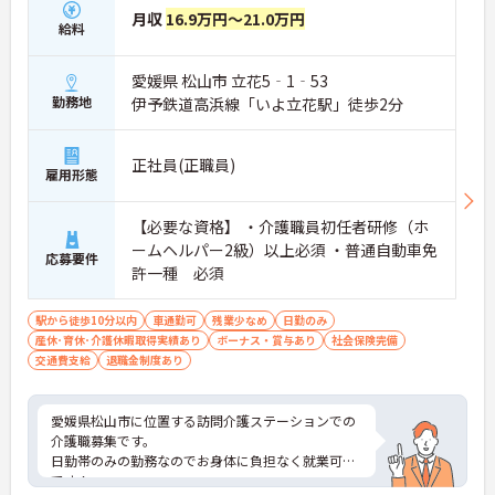
月収
16.9万円～21.0万円
給料
愛媛県 松山市 立花5‐1‐53
勤務地
伊予鉄道高浜線「いよ立花駅」徒歩2分
正社員(正職員)
雇用形態
【必要な資格】 ・介護職員初任者研修（ホ
ームヘルパー2級）以上必須 ・普通自動車免
応募要件
許一種 必須
駅から徒歩10分以内
車通勤可
残業少なめ
日勤のみ
産休･育休･介護休暇取得実績あり
ボーナス・賞与あり
社会保険完備
交通費支給
退職金制度あり
愛媛県松山市に位置する訪問介護ステーションでの
介護職募集です。
日勤帯のみの勤務なのでお身体に負担なく就業可能
です！