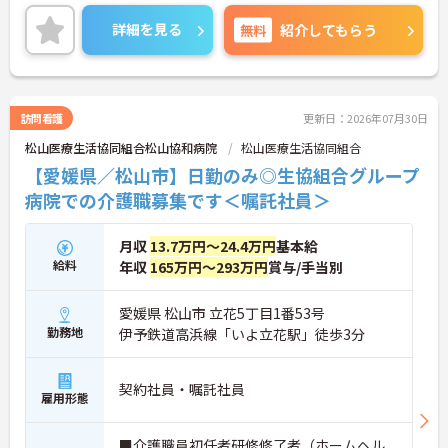
最寄駅から徒歩2分の好立地なところも嬉しいポイ
ント♪
詳細を見る
無料
紹介してもらう
ご興味のある方はご面接のポイントお伝えしますの
でご気軽にお問合せください。
訪問看護
更新日：2026年07月30日
松山医療生活協同組合松山協和病院
松山医療生活協同組合
【愛媛県／松山市】日勤のみ◎生協組合グループ
病院での介護職募集です＜嘱託社員＞
月収
13.7万円～24.4万円
基本給
給料
年収
165万円～293万円
賞与/手当別
愛媛県 松山市 立花5丁目1番53号
勤務地
伊予鉄道高浜線「いよ立花駅」徒歩3分
契約社員・嘱託社員
雇用形態
■介護職員初任者研修修了者（ホームヘル