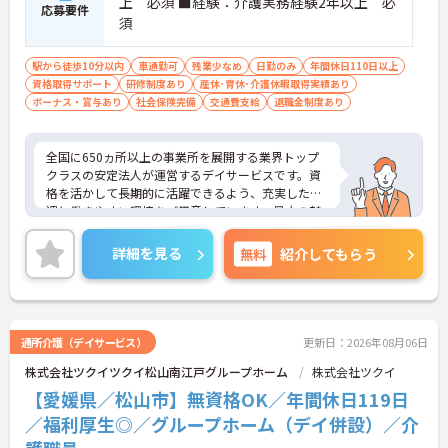
上 必須 ■経験：介護実務経験2年以上 必
応募要件
須
駅から徒歩10分以内
車通勤可
残業少なめ
日勤のみ
年間休日110日以上
資格取得サポート
研修制度あり
産休･育休･介護休暇取得実績あり
ボーナス・賞与あり
社会保険完備
交通費支給
退職金制度あり
全国に650ヵ所以上の事業所を展開する業界トップ
クラスの安定法人が運営するデイサービスです。資
格を活かして長期的に活躍できるよう、充実した待
遇と働きやすい環境をご用意しています。最大の魅
力は夜勤なしの日勤のみで年間休日は119日しっか
り確保できる点にあります。毎月付与されるリフレ
詳細を見る
無料
紹介してもらう
ッシュ休暇を利用して連休の取得も可能です。ま
た、子育てサポート企業として「くるみん認定」を
取得しており、こども休暇や充実した扶養手当など
ご家庭との両立を後押しする制度が整っています。
入社後1年間は専用のチューターがつき手厚くフォ
通所介護（デイサービス）
更新日：2026年08月06日
ローするため、新しい環境への不安を軽減できま
株式会社ツクイツクイ松山南江戸グループホーム
株式会社ツクイ
す。最大185万円の賞与支給の実績や、宿泊費補助
等の独自の福利厚生制度も備わっており、有資格者
【愛媛県／松山市】無資格OK／年間休日119日
の方がご自身の個性を大切にしながらやりがいを持
／福利厚生◎／グループホーム（デイ併設）／介
って働き続けられるおすすめの職場です。