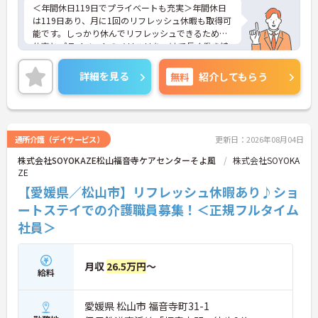
＜年間休日119日でプライベートも充実＞年間休日
境でも安心です
は119日あり、月に1回のリフレッシュ休暇も取得可
・資格手当の支給や公的資格取得・自己啓発支援制
能です。しっかり休んでリフレッシュできるため、
度を通じて有資格者のさらなるステップアップを後
仕事とプライベートのメリハリをつけて長く働き続
押しします
けられます。ワークライフバランスを重視したい方
・階層別研修や所属先以外の事業所で行う交換研修
にも安心の環境です。
詳細を見る
無料
など豊富な教育プログラムで専門職としての成長を
紹介してもらう
＜少人数でじっくり向き合う「アットホームなケ
サポートしています
ア」＞
認知症の高齢者の方が少人数のユニット単位で共同
生活を送るグループホームです。大人数の施設とは
異なり、お一人おひとりに寄り添った丁寧なケアが
通所介護（デイサービス）
更新日：2026年08月04日
できるのが最大の魅力です。食事や入浴の介助だけ
株式会社SOYOKAZE松山福音寺ケアセンターそよ風
株式会社SOYOKA
でなく、一緒にレクリエーションを楽しんだり、食
ZE
事を作ったりと、家庭的な雰囲気の中で精神的な安
定や自立を支えます。利用者様との距離が近く、
【愛媛県／松山市】リフレッシュ休暇あり♪ショ
日々のふれあいを大切にしたい方にぴったりの職場
ートステイでの介護職員募集！＜正規フルタイム
です。
社員＞
月収
26.5万円
～
給料
愛媛県 松山市 福音寺町31-1