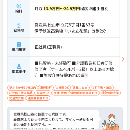
月収
13.9万円～24.9万円
程度※諸手当別
給料
愛媛県 松山市 立花5丁目1番53号
勤務地
伊予鉄道高浜線「いよ立花駅」徒歩2分
正社員(正職員)
雇用形態
■無資格・未経験可 ■介護職員初任者研修
修了者（ホームヘルパー2級）以上ある方歓
応募要件
迎 ■施設介護経験あれば尚可
駅から徒歩10分以内
車通勤可
未経験OK
残業少なめ
住宅手当・補助
託児所・育児補助
無資格OK
産休･育休･介護休暇取得実績あり
社会保険完備
交通費支給
退職金制度あり
愛媛県松山市に位置する病院です。
最寄駅より徒歩圏内にくわえて、マイカー通勤も可
能と通勤も便利です。
実務経験はなくてもOK！現場で働きながら経験を積