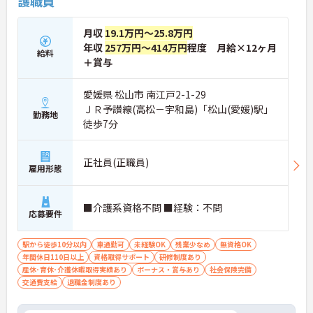
護職員
★おすすめPOINT★
【夜勤なし×年間休日119日！オンオフのメリハリ
月収
19.1万円～25.8万円
をつけて働ける環境です】
年収
257万円～414万円
程度 月給×12ヶ月
・身体への負担が少ない夜勤なしの勤務で年間休日
給料
119日がしっかりと確保されています
＋賞与
・毎月1日付与されるリフレッシュ休暇と有給を組
み合わせて連休を取得しプライベートを満喫できま
愛媛県 松山市 南江戸2-1-29
す
ＪＲ予讃線(高松－宇和島)「松山(愛媛)駅」
・子育てサポート企業として「くるみん認定」を取
勤務地
徒歩7分
得しており未就学児向けのこども休暇など支援体制
が万全です
【賞与実績最大185万円◎大手法人ならではの手厚
い待遇と福利厚生が魅力です】
正社員(正職員)
雇用形態
・頑張りをしっかり還元する過去実績最大185万円
の賞与や配偶者・お子様への手厚い扶養手当を支給
しています
■介護系資格不問 ■経験：不問
・宿泊費補助などが受けられる独自の「ツクイPLU
応募要件
S」や勤続3年以上の退職金制度を完備しています
・社内規定の範囲内で髪色や髪型をはじめネイルや
駅から徒歩10分以内
車通勤可
未経験OK
残業少なめ
無資格OK
まつげエクステが自由であり自分らしさを大切に働
年間休日110日以上
資格取得サポート
研修制度あり
けます
産休･育休･介護休暇取得実績あり
ボーナス・賞与あり
社会保険完備
【有資格者のキャリアパス！手厚いチューター制度
交通費支給
退職金制度あり
と多彩な研修で専門性を高めます 】
・入社後1年間は専門のチューター（指導担当者）
がマンツーマンで手厚くフォローするため新しい環