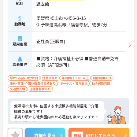
給料
途支給
愛媛県 松山市 枝松6-3-15
勤務地
伊予鉄道高浜線「福音寺駅」徒歩7分
正社員(正職員)
雇用形態
■資格：介護福祉士必須 ■普通自動車免許
応募要件
必須（AT限定可）
駅から徒歩10分以内
残業少なめ
年間休日110日以上
研修制度あり
産休･育休･介護休暇取得実績あり
ボーナス・賞与あり
社会保険完備
交通費支給
退職金制度あり
愛媛県松山市に位置する小規模多機能型居宅で介護
職員の募集です！
最寄り駅から徒歩圏内のため通勤も楽々♪マイカー
での通勤もOK！
年間休日110日もあり、プライベートとの両立を目
指す方におすすめの環境です◎昇給や賞与制度があ
詳細を見る
無料
紹介してもらう