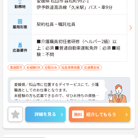
愛媛県 松山市 森松町992-1
勤務地
伊予鉄道高浜線「久米駅」バス・車9分
契約社員・嘱託社員
雇用形態
■介護職員初任者研修（ヘルパー2級）以
上：必須 ■普通自動車運転免許：必須 ■経
応募要件
験：不問
車通勤可
未経験OK
日勤のみ
社会保険完備
交通費支給
愛媛県／松山市に位置するデイサービスにて、介護
職員としてのお仕事となります。
未経験の方も応募できるので、ぜひお持ちの資格を
活かしてお仕事してみませんヵ？昇給ありの充実し
た待遇となっており、とてもやりがいのある環境と
なっております◎
詳細を見る
無料
紹介してもらう
ご興味ある方は面接ポイントをお伝えしますので、
お気軽にお問い合わせください♪