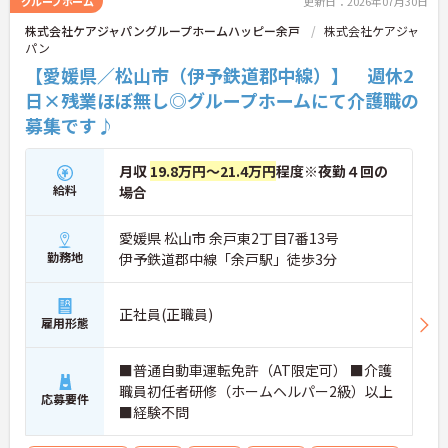
グループホーム
更新日：2026年07月30日
株式会社ケアジャパングループホームハッピー余戸
株式会社ケアジャ
パン
【愛媛県／松山市（伊予鉄道郡中線）】 週休2
日×残業ほぼ無し◎グループホームにて介護職の
募集です♪
月収
19.8万円～21.4万円
程度※夜勤４回の
給料
場合
愛媛県 松山市 余戸東2丁目7番13号
勤務地
伊予鉄道郡中線「余戸駅」徒歩3分
正社員(正職員)
雇用形態
■普通自動車運転免許（AT限定可） ■介護
職員初任者研修（ホームヘルパー2級）以上
応募要件
■経験不問