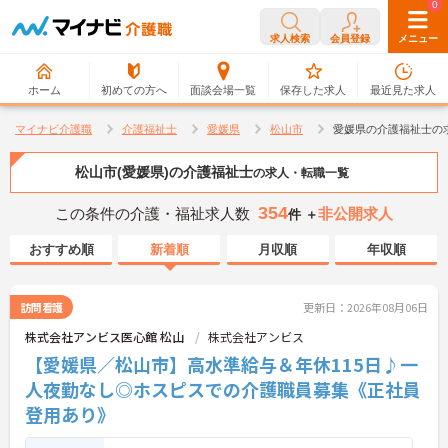
0
0
求人検索
会員登録
メニュー
ホーム
初めての方へ
面談会場一覧
保存した求人
最近見た求人
マイナビ介護職
介護福祉士
愛媛県
松山市
愛媛県の介護福祉士の
松山市(愛媛県)の介護福祉士
の求人・転職一覧
354
この条件の介護・福祉求人数
非公開求人
件 ＋
おすすめ順
新着順
月収順
年収順
訪問看護
更新日：2026年08月06日
株式会社アンビス医心館 松山
株式会社アンビス
【愛媛県／松山市】高水準給与＆年休115日♪一
人夜勤なし◎ホスピスでの介護職員募集《正社員
登用あり》