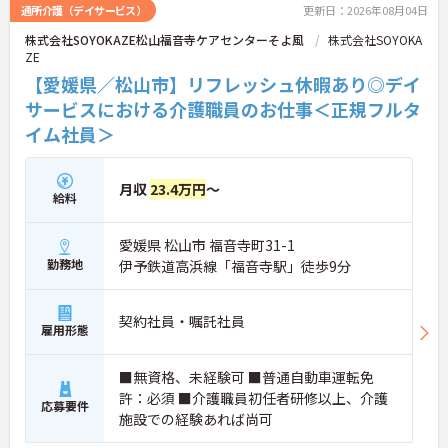
通所介護（デイサービス）
更新日：2026年08月04日
株式会社SOYOKAZE松山福音寺ケアセンターそよ風
株式会社SOYOKA
ZE
【愛媛県／松山市】リフレッシュ休暇あり◎デイ
サービスにおける介護職員のお仕事＜正規フルタ
イム社員＞
月収
23.4万円
～
給料
愛媛県 松山市 福音寺町31-1
勤務地
伊予鉄道高浜線「福音寺駅」徒歩9分
契約社員・嘱託社員
雇用形態
■無資格、未経験可 ■普通自動車運転免
許：必須 ■介護職員初任者研修以上、介護
応募要件
施設での経験あれば尚可