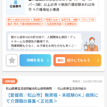
パー2級）以上必須 ※施設介護経験あれば尚
応募要件
可 ※介護福祉士優遇
駅から徒歩10分以内
車通勤可
残業少なめ
住宅手当・補助
ブランクOK
産休･育休･介護休暇取得実績あり
社会保険完備
交通費支給
駅から徒歩3分の好立地で、人間関係も良好！アッ
トホームな雰囲気の職場です。
残業時間も少なく、お子様をお持ちの方も多くご活
躍されております。
ご興味ある方には、面接対策ポイントなど、詳細を
お話しいたしますのでお気軽にご相談ください。
詳細を見る
無料
紹介してもらう
訪問看護
更新日：2026年07月30日
松山医療生活協同組合松山協和病院
松山医療生活協同組合
【愛媛県／松山市】無資格・未経験OK♪病院に
て介護職の募集＜正社員＞