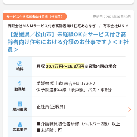
ご興味ある方には、面接対策ポイントなど、さらに
詳細をお話しいたしますのでお気軽にご相談くださ
い。
サービス付き高齢者向け住宅（サ高住）
更新日：2026年07月30日
有限会社Ｍ＆Ｍサービス付き高齢者向け住宅あさなぎ
有限会社Ｍ＆Ｍ
【愛媛県／松山市】未経験OK☆サービス付き高
齢者向け住宅における介護のお仕事です♪＜正社
員＞
月収
20.7万円～26.8万円
※夜勤4回の場合
給料
愛媛県 松山市 南吉田町1730-2
勤務地
伊予鉄道郡中線「余戸駅」バス・車8分
正社員(正職員)
雇用形態
■介護職員初任者研修（ヘルパー2級）以上
応募要件
■未経験：可