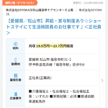
通所介護（デイサービス）
更新日：2026年08月04日
株式会社SOYOKAZE松山福音寺ケアセンターそよ風
株式会社SOYOKA
ZE
【愛媛県／松山市】昇給・賞与制度あり☆ショー
トステイにて生活相談員のお仕事です♪＜正社員
＞
月収
19.5万円～23.7万円
程度
給料
愛媛県 松山市 福音寺町31-1
勤務地
伊予鉄道高浜線「福音寺駅」徒歩9分
正社員(正職員)
雇用形態
■介護福祉士・社会福祉士・社会福祉主
事：いずれか ■実務経験：必須 ■普通自動
応募要件
車運転免許