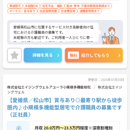
車通勤可
未経験OK
住宅手当・補助
産休･育休･介護休暇取得実績あり
ボーナス・賞与あり
社会保険完備
交通費支給
退職金制度あり
愛媛県松山市に位置するサービス付き高齢者向け住
宅における介護職員の募集です。
未経験の方も歓迎です。ご利用者一人ひとりに寄り
添って介護サービスを提供していただける方を募集
しています。
ご興味のある方には、面接対策ポイントなど、さら
詳細を見る
無料
紹介してもらう
に詳細をお話しいたしますのでお気軽にご相談くだ
さい！
更新日：2026年07月30日
株式会社エイジングウェルアユーラ小規模多機能枝松
株式会社エイジ
ングウェル
【愛媛県／松山市】賞与あり◎最寄り駅から徒歩
圏内♪小規模多機能型居宅で介護職員の募集です
〈正社員〉
月収
20.0万円～23.5万円
程度※深夜割増別