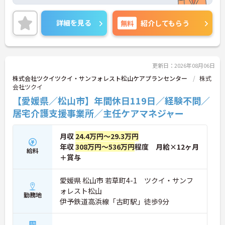
仕事とプライベートのメリハリをつけて長く働き続
けられます。ワークライフバランスを重視したい方
にも安心の環境です。
詳細を見る
無料
紹介してもらう
＜少人数でじっくり向き合う「アットホームなケ
ア」＞
認知症の高齢者の方が少人数のユニット単位で共同
生活を送るグループホームです。大人数の施設とは
異なり、お一人おひとりに寄り添った丁寧なケアが
更新日：2026年08月06日
できるのが最大の魅力です。食事や入浴の介助だけ
株式会社ツクイツクイ・サンフォレスト松山ケアプランセンター
株式
でなく、一緒にレクリエーションを楽しんだり、食
会社ツクイ
事を作ったりと、家庭的な雰囲気の中で精神的な安
【愛媛県／松山市】年間休日119日／経験不問／
定や自立を支えます。利用者様との距離が近く、
日々のふれあいを大切にしたい方にぴったりの職場
居宅介護支援事業所／主任ケアマネジャー
です。
月収
24.4万円～29.3万円
年収
308万円～536万円
程度 月給×12ヶ月
給料
＋賞与
愛媛県 松山市 若草町4-1 ツクイ・サンフ
ォレスト松山
勤務地
伊予鉄道高浜線「古町駅」徒歩9分