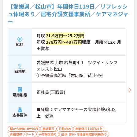
活用した相談サービスの導入など、IT技術を積極的
【愛媛県／松山市】年間休日119日／リフレッシ
に取り入れ、在宅生活の質の向上と従業員の業務効
率化を両立する次世代型の介護サービスを追求して
ュ休暇あり／居宅介護支援事業所／ケアマネジャ
いく方針です。安定した事業基盤と革新への意欲を
ー
併せ持つ、長期的なキャリア形成に最適な法人で
す。
月収
21.9万円～25.2万円
★おすすめPOINT★
年収
278万円～487万円
程度 月給×12ヶ月
給料
【土日休み×残業月平均3時間！ワークライフバラ
＋賞与
ンスを大切にできる環境です】
・基本土日休みで年間休日119日が確保されており
日勤のみのお仕事のため生活リズムを整えやすいで
愛媛県 松山市 若草町4-1 ツクイ・サンフ
す
ォレスト松山
勤務地
・毎月付与されるリフレッシュ休暇を活用し連休の
伊予鉄道高浜線「古町駅」徒歩9分
取得も可能でプライベートの時間もしっかりと確保
できます
・くるみん認定企業として未就学児向けのこども休
正社員(正職員)
暇や育休取得実績など子育てと両立しやすい制度が
雇用形態
充実しています
■経験：ケアマネジャーの実務経験3年以
【主任ケアマネ複数名在籍！手厚いフォロー体制で
応募要件
上 必須
業務に不安がある方も安心です】
・困難事例があった際も主任ケアマネジャーと情報
共有やケース検討ができ必要に応じて同行訪問など
駅から徒歩10分以内
車通勤可
日勤のみ
年間休日110日以上
のサポートを受けられます
資格取得サポート
研修制度あり
産休･育休･介護休暇取得実績あり