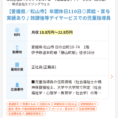
株式会社エイジングウェル
【愛媛県／松山市】年間休日110日◎昇給・賞与
実績あり♪放課後等デイサービスでの児童指導員
月収
18.8万円～22.8万円
給料
愛媛県 松山市 日の出町10-74 1階
勤務地
伊予鉄道本町線「勝山町駅」徒歩16分
正社員(正職員)
雇用形態
■児童指導員の任用資格（社会福祉士か精
神保健福祉士、大学や大学院で所定（社会
応募要件
福祉学・心理学・教育学・社会学）の専門
課程を修了、児童福祉施設で2年以上の実務
経験がある） ■普通自動車運転免許（ＡＴ
車通勤可
残業少なめ
日勤のみ
年間休日110日以上
研修制度あり
産休･育休･介護休暇取得実績あり
限定可）／必須 ■児童指導員経験あれば尚
ボーナス・賞与あり
社会保険完備
交通費支給
退職金制度あり
可