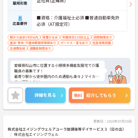
正社員(正職員)
雇用形態
■資格：介護福祉士必須 ■普通自動車免許
応募要件
必須（AT限定可）
駅から徒歩10分以内
残業少なめ
年間休日110日以上
研修制度あり
産休･育休･介護休暇取得実績あり
ボーナス・賞与あり
社会保険完備
交通費支給
退職金制度あり
愛媛県松山市に位置する小規模多機能型居宅で介護
職員の募集です！
最寄り駅から徒歩圏内のため通勤も楽々♪マイカー
での通勤もOK！
年間休日110日もあり、プライベートとの両立を目
指す方におすすめの環境です◎昇給や賞与制度があ
詳細を見る
無料
紹介してもらう
り、頑張りが評価されてしっかりと還元されます。
しっかりとしたフォロー体制で、経験に関わらず安
心してスタートできます。
こちらの求人にご興味がございましたら面接のポイ
ントもお伝えしますので是非ご応募お待ちしており
更新日：2026年07月30日
ます。
株式会社エイジングウェルアユーラ放課後等デイサービス３（日の出）
株式会社エイジングウェル