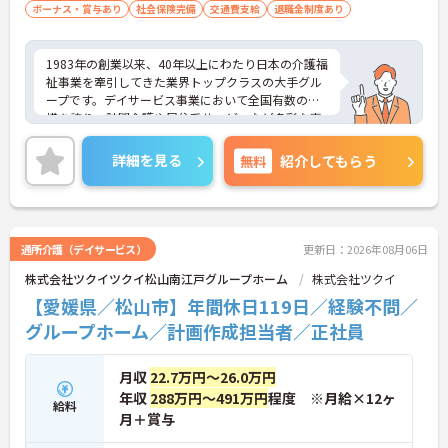
・一人ひとりの仕事量や状況に合わせて管理者が新
ボーナス・賞与あり
社会保険完備
交通費支給
退職金制度あり
規の受け入れを調整するため業務過多にならず無理
なく働けます
・公的資格取得・自己啓発支援制度が整っており働
1983年の創業以来、40年以上にわたり日本の介護福
きながら主任ケアマネジャーとしてのさらなるスキ
祉事業を牽引してきた業界トップクラスの大手グル
ルアップを目指せます
ープです。デイサービス事業において全国有数の規
模を誇り、訪問介護や居住系サービスなど多彩な事
【賞与過去実績最大185万円◎大手法人ならではの
業を展開することで、地域のあらゆるニーズにワン
充実した待遇や福利厚生が魅力です】
ストップで応える体制を確立しています。ダイバー
詳細を見る
無料
紹介してもらう
・実績最大185万円の賞与やプラン数手当、特定事
シティ経営を積極的に推進し、多様な人材が能力を
業所加算手当など日々の頑張りがしっかりと給与に
発揮できる職場環境の構築に注力している点も大き
還元されます
な特色です。また、大規模災害を見据えたBCP（事
・勤続3年以上で対象となる退職金制度や宿泊費補
業継続計画）の策定や独自の感染症対策ガイドライ
助などが受けられる独自の福利厚生制度ツクイPLUS
ンの運用など、お客様と従業員の双方を守るリスク
通所介護（デイサービス）
更新日：2026年08月06日
を完備しています
マネジメントも徹底されています。今後は、ご家族
・社内規定の範囲内で髪色や髪型をはじめネイルや
株式会社ツクイツクイ松山南江戸グループホーム
株式会社ツクイ
がオンラインで情報を確認できるシステムや、AIを
まつげエクステが自由であり個性を大切にしながら
活用した相談サービスの導入など、IT技術を積極的
【愛媛県／松山市】年間休日119日／経験不問／
自分らしく働けます
に取り入れ、在宅生活の質の向上と従業員の業務効
グループホーム／計画作成担当者／正社員
率化を両立する次世代型の介護サービスを追求して
いく方針です。安定した事業基盤と革新への意欲を
併せ持つ、長期的なキャリア形成に最適な法人で
月収
22.7万円～26.0万円
す。
年収
288万円～491万円
程度 ※月給×12ヶ
給料
月＋賞与
★おすすめPOINT★
【土日休み×残業月平均3時間！ワークライフバラ