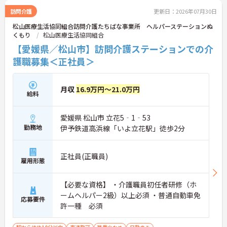
訪問介護
更新日：2026年07月30日
松山医療生活協同組合訪問介護たちばな事業所 ヘルパーステーションぬ
くもり
松山医療生活協同組合
【愛媛県／松山市】訪問介護ステーションでの介
護職募集＜正社員＞
月収
16.9万円～21.0万円
給料
愛媛県 松山市 立花5‐1‐53
勤務地
伊予鉄道高浜線「いよ立花駅」徒歩2分
正社員(正職員)
雇用形態
【必要な資格】 ・介護職員初任者研修（ホ
ームヘルパー2級）以上必須 ・普通自動車免
応募要件
許一種 必須