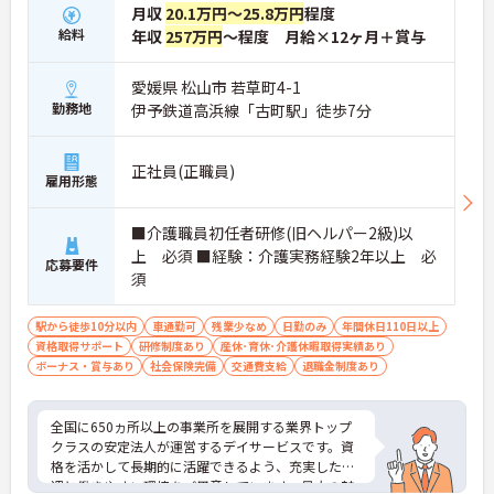
月収
20.1万円～25.8万円
程度
給料
年収
257万円
～程度 月給×12ヶ月＋賞与
愛媛県 松山市 若草町4-1
勤務地
伊予鉄道高浜線「古町駅」徒歩7分
正社員(正職員)
雇用形態
■介護職員初任者研修(旧ヘルパー2級)以
上 必須 ■経験：介護実務経験2年以上 必
応募要件
須
駅から徒歩10分以内
車通勤可
残業少なめ
日勤のみ
年間休日110日以上
資格取得サポート
研修制度あり
産休･育休･介護休暇取得実績あり
ボーナス・賞与あり
社会保険完備
交通費支給
退職金制度あり
全国に650ヵ所以上の事業所を展開する業界トップ
クラスの安定法人が運営するデイサービスです。資
格を活かして長期的に活躍できるよう、充実した待
遇と働きやすい環境をご用意しています。最大の魅