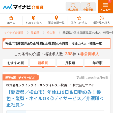
0
0
求人検索
会員登録
メニュー
ホーム
初めての方へ
面談会場一覧
保存した求人
最近見た求人
マイナビ介護職
愛媛県
松山市
愛媛県の正社員(正職員)の求人・転職一
松山市(愛媛県)の正社員(正職員)
の介護職・福祉の求人・転職一覧
398
この条件の介護・福祉求人数
非公開求人
件 ＋
おすすめ順
新着順
月収順
年収順
通所介護（デイサービス）
更新日：2026年08月06日
株式会社ツクイツクイ・サンフォレスト松山
株式会社ツクイ
【愛媛県／松山市】年休119日＆日勤のみ！髪
色・髪型・ネイルOK◎デイサービス／介護職＜
正社員＞