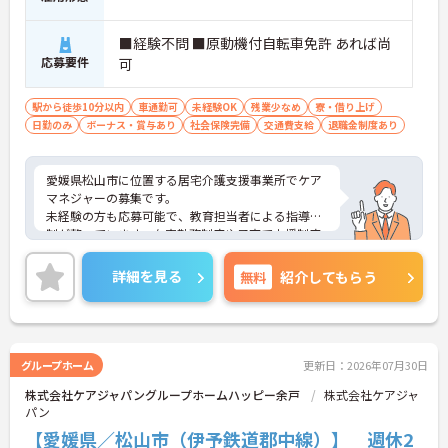
→ 利用者様一人ひとりに寄り添った介護を実践でき
ます♪
■経験不問 ■原動機付自転車免許 あれば尚
応募要件
可
■ 仕事と私生活を両立しやすい
駅から徒歩10分以内
車通勤可
未経験OK
残業少なめ
寮・借り上げ
休暇を確保しながら働ける環境です
日勤のみ
ボーナス・賞与あり
社会保険完備
交通費支給
退職金制度あり
・年間休日110日
・月9～10日休み
・夏季休暇4日あり
愛媛県松山市に位置する居宅介護支援事業所でケア
→ オンオフのメリハリをつけながら長く働きやすい
マネジャーの募集です。
環境です♪
未経験の方も応募可能で、教育担当者による指導体
制が整っています。在宅勤務制度や子育て支援制度
があり、ライフスタイルに合わせた働き方を目指せ
ます。年間休日126日とお休みも充実しており、長
詳細を見る
無料
紹介してもらう
く働きやすい環境です。
ご興味のある方には、面接対策ポイントなどさらに
詳細をお話いたしますので、お気軽にご相談くださ
い。
グループホーム
更新日：2026年07月30日
株式会社ケアジャパングループホームハッピー余戸
株式会社ケアジャ
■ 働きやすさを大切にできる職場
パン
仕事とプライベートの両立を目指せる環境です
【愛媛県／松山市（伊予鉄道郡中線）】 週休2