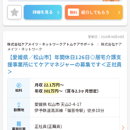
けて働けます。夜勤手当や各種手当も整っており、
地域密着型の介護サービスに携わりながら経験を積
詳細を見る
無料
紹介してもらう
める環境です。
ご興味のある方には、面接対策ポイントなどさらに
詳細をお話いたしますので、お気軽にご相談くださ
い。
更新日：2026年08月04日
株式会社ケアメイツ・ネットワークアトムケアサポート
株式会社ケア
■ 駅近で通勤負担を軽減
メイツ・ネットワーク
【愛媛県／松山市】年間休日126日◎居宅介護支
毎日の通勤がしやすい環境です
・最寄り駅から徒歩2分
援事業所にてケアマネジャーの募集です＜正社員
・マイカー通勤可能
＞
・駐車場利用可能
→ 通勤方法を選びながら無理なく働きやすい環境で
す♪
月収
22.1万円
～
給料
年収
301万円
～（賞与2.3ヶ月想定）
■ 地域に寄り添う介護を実践
愛媛県 松山市 天山2-4-17
利用者様と継続的に関われる環境です
勤務地
伊予鉄道高浜線「福音寺駅」徒歩10分
・通い、訪問サービスを提供
・少人数利用者への支援
・レクリエーション業務あり
正社員(正職員)
雇用形態