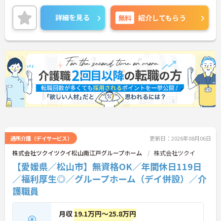
力は夜勤なしの日勤のみで年間休日は119日しっか
り確保できる点にあります。毎月付与されるリフレ
詳細を見る
無料
紹介してもらう
ッシュ休暇を利用して連休の取得も可能です。ま
た、子育てサポート企業として「くるみん認定」を
取得しており、こども休暇や充実した扶養手当など
ご家庭との両立を後押しする制度が整っています。
入社後1年間は専用のチューターがつき手厚くフォ
ローするため、新しい環境への不安を軽減できま
す。最大185万円の賞与支給の実績や、宿泊費補助
等の独自の福利厚生制度も備わっており、有資格者
の方がご自身の個性を大切にしながらやりがいを持
って働き続けられるおすすめの職場です。
★おすすめPOINT★
【夜勤なし×年間休日119日！オンオフのメリハリ
をつけて働ける環境です】
通所介護（デイサービス）
更新日：2026年08月06日
・身体への負担が少ない夜勤なしの勤務で年間休日
株式会社ツクイツクイ松山南江戸グループホーム
株式会社ツクイ
119日がしっかりと確保されています
【愛媛県／松山市】無資格OK／年間休日119日
・毎月1日付与されるリフレッシュ休暇と有給を組
み合わせて連休を取得しプライベートを満喫できま
／福利厚生◎／グループホーム（デイ併設）／介
す
護職員
・子育てサポート企業として「くるみん認定」を取
得しており未就学児向けのこども休暇など支援体制
が万全です
月収
19.1万円～25.8万円
【賞与実績最大185万円◎大手法人ならではの手厚