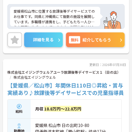
愛媛県松山市に位置する放課後等デイサービスでの
お仕事です。同県と沖縄県にて複数の施設を展開し
ています。多職種が連携をし、子どもたち一人ひと
りを丁寧にサポートしていきます。年間休日は110
日、残業は月に10時間程度で、メリハリのある勤務
が可能です。ご興味のある方には、面接対策ポイン
詳細を見る
無料
紹介してもらう
トなど、さらに詳細をお話しいたしますのでお気軽
にご相談ください！
更新日：2026年07月30日
株式会社エイジングウェルアユーラ放課後等デイサービス１（日の出）
株式会社エイジングウェル
【愛媛県／松山市】年間休日110日◎昇給・賞与
実績あり♪放課後等デイサービスでの児童指導員
月収
18.8万円～22.8万円
給料
愛媛県 松山市 日の出町10-80
勤務地
伊予鉄道本町線「勝山町駅」徒歩17分