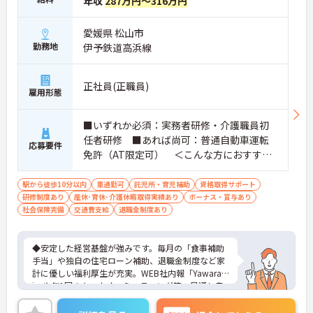
年収
287万円～316万円
愛媛県 松山市
勤務地
伊予鉄道高浜線
正社員(正職員)
雇用形態
■いずれか必須：実務者研修・介護職員初
任者研修 ■あれば尚可：普通自動車運転
応募要件
免許（AT限定可） ＜こんな方におすすめ
＞ワークライフバランスを大切にしたいと
お考えの方、入居者様それぞれに合わせ
駅から徒歩10分以内
車通勤可
託児所・育児補助
資格取得サポート
研修制度あり
産休･育休･介護休暇取得実績あり
た、温かいケアを提供したい方、これまで
ボーナス・賞与あり
社会保険完備
交通費支給
退職金制度あり
の介護分野でのご経験を有効に活用したい
方
◆安定した経営基盤が強みです。毎月の「食事補助
手当」や独自の住宅ローン補助、退職金制度など家
計に優しい福利厚生が充実。WEB社内報「Yawarag
i」や年1回のキックオフミーティング等、風通し良
く温かいコミュニケーションを育む環境が整ってい
ます。