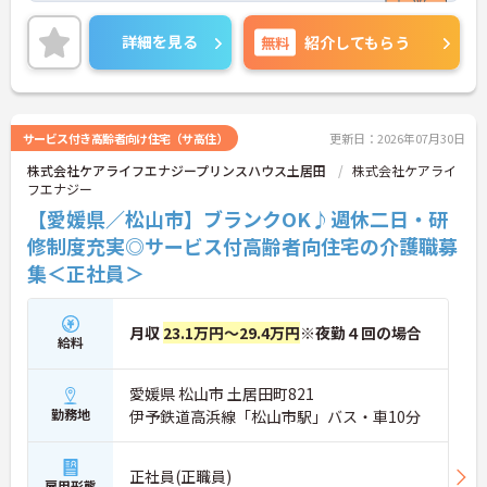
がん検診といったように、スタッフの健康を守るた
めの制度や福利厚生が充実しています。また、マイ
詳細を見る
無料
紹介してもらう
カー通勤OKなので、通勤も楽々です◎
ご興味ある方には、面接対策ポイントなど、さらに
詳細をお話しいたしますのでお気軽にご相談くださ
い。
サービス付き高齢者向け住宅（サ高住）
更新日：2026年07月30日
株式会社ケアライフエナジープリンスハウス土居田
株式会社ケアライ
フエナジー
【愛媛県／松山市】ブランクOK♪週休二日・研
修制度充実◎サービス付高齢者向住宅の介護職募
集＜正社員＞
月収
23.1万円～29.4万円
※夜勤４回の場合
給料
愛媛県 松山市 土居田町821
勤務地
伊予鉄道高浜線「松山市駅」バス・車10分
正社員(正職員)
雇用形態