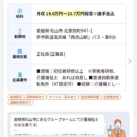
月収
19.0万円～23.7万円
程度※諸手当込
給料
愛媛県 松山市 北斎院町947-1
勤務地
伊予鉄道高浜線「西衣山駅」バス・車9分
正社員(正職員)
雇用形態
■資格：初任者研修以上 ※実務者研修、
介護福祉士 あれば尚良し ■普通自動車運
応募要件
転免許（AT限定可） ■経験：介護職として
実務経験（夜勤経験必須）がある方
車通勤可
研修制度あり
ボーナス・賞与あり
社会保険完備
交通費支給
退職金制度あり
愛媛県松山市にあるグループホームにて介護福祉士
のお仕事です。
健康診断やインフルエンザの予防接種の全額負担、