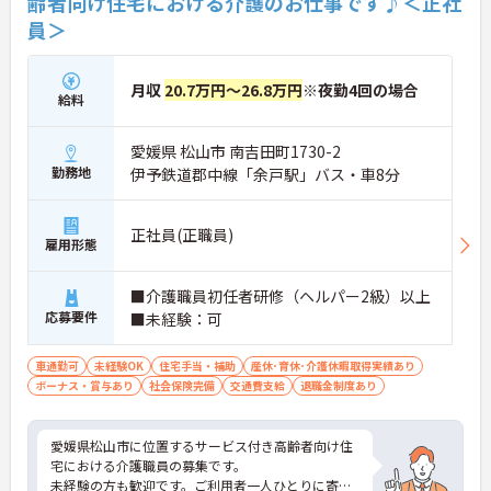
齢者向け住宅における介護のお仕事です♪＜正社
員＞
月収
20.7万円～26.8万円
※夜勤4回の場合
給料
愛媛県 松山市 南吉田町1730-2
勤務地
伊予鉄道郡中線「余戸駅」バス・車8分
正社員(正職員)
雇用形態
■介護職員初任者研修（ヘルパー2級）以上
応募要件
■未経験：可
車通勤可
未経験OK
住宅手当・補助
産休･育休･介護休暇取得実績あり
ボーナス・賞与あり
社会保険完備
交通費支給
退職金制度あり
愛媛県松山市に位置するサービス付き高齢者向け住
宅における介護職員の募集です。
未経験の方も歓迎です。ご利用者一人ひとりに寄り