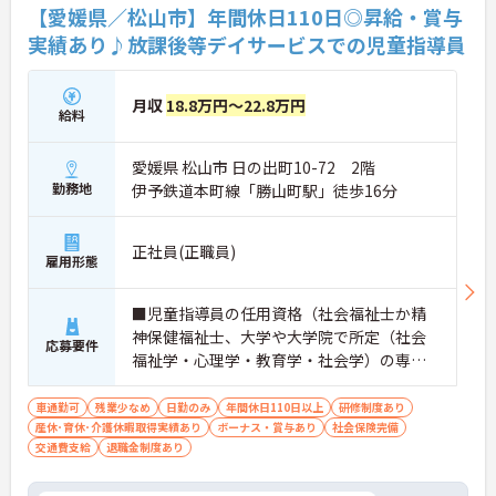
【愛媛県／松山市】年間休日110日◎昇給・賞与
実績あり♪放課後等デイサービスでの児童指導員
月収
18.8万円～22.8万円
給料
愛媛県 松山市 日の出町10-72 2階
勤務地
伊予鉄道本町線「勝山町駅」徒歩16分
正社員(正職員)
雇用形態
■児童指導員の任用資格（社会福祉士か精
神保健福祉士、大学や大学院で所定（社会
応募要件
福祉学・心理学・教育学・社会学）の専門
課程を修了、児童福祉施設で2年以上の実務
経験がある） ■普通自動車運転免許（ＡＴ
車通勤可
残業少なめ
日勤のみ
年間休日110日以上
研修制度あり
産休･育休･介護休暇取得実績あり
限定可）／必須 ■児童指導員経験あれば尚
ボーナス・賞与あり
社会保険完備
交通費支給
退職金制度あり
可