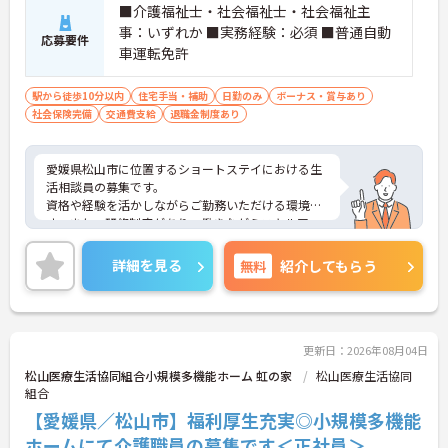
■介護福祉士・社会福祉士・社会福祉主
事：いずれか ■実務経験：必須 ■普通自動
応募要件
車運転免許
駅から徒歩10分以内
住宅手当・補助
日勤のみ
ボーナス・賞与あり
社会保険完備
交通費支給
退職金制度あり
愛媛県松山市に位置するショートステイにおける生
活相談員の募集です。
資格や経験を活かしながらご勤務いただける環境で
す。また、研修制度があり、働きながらスキルアッ
プが目指せる環境です。
ご興味のある方には、面接対策ポイントなど、さら
詳細を見る
無料
紹介してもらう
に詳細をご案内しますのでお気軽にご相談くださ
い！
更新日：2026年08月04日
松山医療生活協同組合小規模多機能ホーム 虹の家
松山医療生活協同
組合
【愛媛県／松山市】福利厚生充実◎小規模多機能
ホームにて介護職員の募集です＜正社員＞