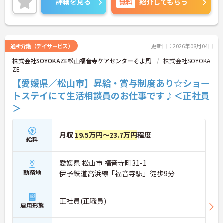
詳細を見る
無料
紹介してもらう
◆若手～中高年まで幅広い年代が活躍中！短時間正
社員制度などライフスタイルに合わせた柔軟な働き
方が可能です。産休・育休の取得を推進しており、
復帰時には最大10万円支給の独自制度「育児休業給
付金＋（プラス）」をご用意。子育て世代のキャリ
通所介護（デイサービス）
更新日：2026年08月04日
アを強力に支援します。
株式会社SOYOKAZE松山福音寺ケアセンターそよ風
株式会社SOYOKA
◆働きながら成長！資格取得を最大10万円補助 多職
ZE
種連携で専門知識が磨けるチームケア実践 頑張りや
スキルが給与・役職にしっかり反映。 明確なキャリ
【愛媛県／松山市】昇給・賞与制度あり☆ショー
アパス制度が整っている環境で、 目標を持って長く
トステイにて生活相談員のお仕事です♪＜正社員
活躍できます！
＞
月収
19.5万円～23.7万円
程度
給料
愛媛県 松山市 福音寺町31-1
勤務地
伊予鉄道高浜線「福音寺駅」徒歩9分
正社員(正職員)
雇用形態