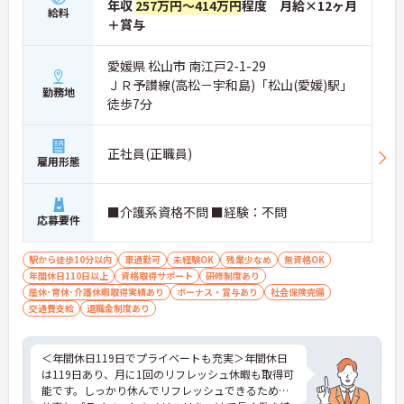
年収
257万円～414万円
程度 月給×12ヶ月
い待遇と福利厚生が魅力です】
給料
＋賞与
・頑張りをしっかり還元する過去実績最大185万円
の賞与や配偶者・お子様への手厚い扶養手当を支給
しています
愛媛県 松山市 南江戸2-1-29
・宿泊費補助などが受けられる独自の「ツクイPLU
ＪＲ予讃線(高松－宇和島)「松山(愛媛)駅」
勤務地
S」や勤続3年以上の退職金制度を完備しています
徒歩7分
・社内規定の範囲内で髪色や髪型をはじめネイルや
まつげエクステが自由であり自分らしさを大切に働
けます
正社員(正職員)
【有資格者のキャリアパス！手厚いチューター制度
雇用形態
と多彩な研修で専門性を高めます 】
・入社後1年間は専門のチューター（指導担当者）
がマンツーマンで手厚くフォローするため新しい環
■介護系資格不問 ■経験：不問
応募要件
境でも安心です
・資格手当の支給や公的資格取得・自己啓発支援制
度を通じて有資格者のさらなるステップアップを後
駅から徒歩10分以内
車通勤可
未経験OK
残業少なめ
無資格OK
押しします
年間休日110日以上
資格取得サポート
研修制度あり
・階層別研修や所属先以外の事業所で行う交換研修
産休･育休･介護休暇取得実績あり
ボーナス・賞与あり
社会保険完備
など豊富な教育プログラムで専門職としての成長を
交通費支給
退職金制度あり
サポートしています
＜年間休日119日でプライベートも充実＞年間休日
は119日あり、月に1回のリフレッシュ休暇も取得可
能です。しっかり休んでリフレッシュできるため、