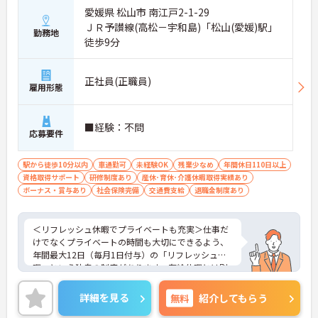
ンスを大切にできる環境です】
愛媛県 松山市 南江戸2-1-29
・基本土日休みで年間休日119日が確保されており
ＪＲ予讃線(高松－宇和島)「松山(愛媛)駅」
勤務地
日勤のみのお仕事のため生活リズムを整えやすいで
徒歩9分
す
・毎月付与されるリフレッシュ休暇を活用し連休の
取得も可能でプライベートの時間もしっかりと確保
正社員(正職員)
できます
雇用形態
・くるみん認定企業として未就学児向けのこども休
暇や育休取得実績など子育てと両立しやすい制度が
充実しています
■経験：不問
応募要件
【主任ケアマネ複数名在籍！手厚いフォロー体制で
業務に不安がある方も安心です】
駅から徒歩10分以内
車通勤可
未経験OK
残業少なめ
年間休日110日以上
・困難事例があった際も主任ケアマネジャーと情報
資格取得サポート
研修制度あり
産休･育休･介護休暇取得実績あり
共有やケース検討ができ必要に応じて同行訪問など
ボーナス・賞与あり
社会保険完備
交通費支給
退職金制度あり
のサポートを受けられます
・一人ひとりの仕事量や状況に合わせて管理者が新
規の受け入れを調整するため業務過多にならず無理
＜リフレッシュ休暇でプライベートも充実＞仕事だ
なく働けます
けでなくプライベートの時間も大切にできるよう、
・公的資格取得・自己啓発支援制度が整っており働
年間最大12日（毎月1日付与）の「リフレッシュ休
きながらケアマネジャーとしてのさらなるスキルア
暇」という独自の制度があります。有給休暇とは別
ップを目指せます
に付与されるため、これらを組み合わせて連休を取
得し、旅行や趣味を楽しむスタッフも多くいます。
詳細を見る
無料
紹介してもらう
【賞与過去実績最大185万円◎大手法人ならではの
＜多彩なキャリアパス！あなたの挑戦を応援します
充実した待遇や福利厚生が魅力です】