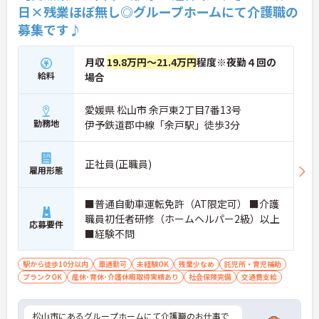
・年間休日126日
日×残業ほぼ無し◎グループホームにて介護職の
・土日祝休みが基本
募集です♪
・休日の希望相談可能
→ メリハリをつけて働きやすい環境です♪
月収
19.8万円～21.4万円
程度※夜勤４回の
給料
場合
■ 未経験から専門職を目指せる環境
安心して業務を覚えられる環境です
愛媛県 松山市 余戸東2丁目7番13号
・未経験応募可能
勤務地
伊予鉄道郡中線「余戸駅」徒歩3分
・教育担当者による指導あり
・教育システム充実
→ ケアマネジャーとして成長を目指せます♪
正社員(正職員)
雇用形態
■ 柔軟な働き方を実現しやすい職場
■普通自動車運転免許（AT限定可） ■介護
職員初任者研修（ホームヘルパー2級）以上
生活に合わせた働き方を目指せる環境です
応募要件
・在宅勤務制度あり
■経験不問
・子育て支援制度あり
・病児保育利用可能
駅から徒歩10分以内
車通勤可
未経験OK
残業少なめ
託児所・育児補助
→ 家庭と仕事の両立をしやすい環境です♪
ブランクOK
産休･育休･介護休暇取得実績あり
社会保険完備
交通費支給
松山市にあるグループホームにて介護職のお仕事で