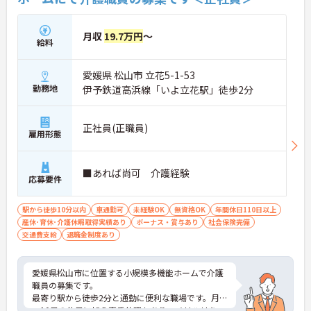
月収
19.7万円
～
給料
愛媛県 松山市 立花5-1-53
勤務地
伊予鉄道高浜線「いよ立花駅」徒歩2分
正社員(正職員)
雇用形態
■あれば尚可 介護経験
応募要件
駅から徒歩10分以内
車通勤可
未経験OK
無資格OK
年間休日110日以上
産休･育休･介護休暇取得実績あり
ボーナス・賞与あり
社会保険完備
交通費支給
退職金制度あり
愛媛県松山市に位置する小規模多機能ホームで介護
職員の募集です。
最寄り駅から徒歩2分と通勤に便利な職場です。月9
～10日の休日に加え夏季休暇もあり、メリハリをつ