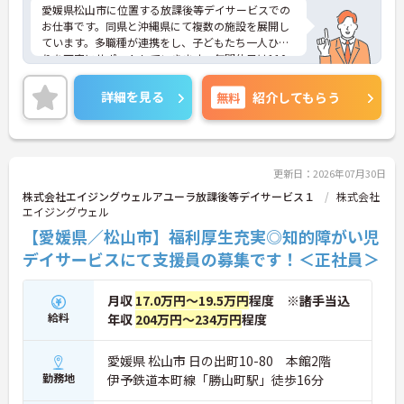
愛媛県松山市に位置する放課後等デイサービスでの
お仕事です。同県と沖縄県にて複数の施設を展開し
ています。多職種が連携をし、子どもたち一人ひと
りを丁寧にサポートしていきます。年間休日は110
日、残業は月に10時間程度で、メリハリのある勤務
が可能です。ご興味のある方には、面接対策ポイン
詳細を見る
無料
紹介してもらう
トなど、さらに詳細をお話しいたしますのでお気軽
にご相談ください！
更新日：2026年07月30日
株式会社エイジングウェルアユーラ放課後等デイサービス１
株式会社
エイジングウェル
【愛媛県／松山市】福利厚生充実◎知的障がい児
デイサービスにて支援員の募集です！＜正社員＞
月収
17.0万円～19.5万円
程度 ※諸手当込
給料
年収
204万円～234万円
程度
愛媛県 松山市 日の出町10-80 本館2階
勤務地
伊予鉄道本町線「勝山町駅」徒歩16分