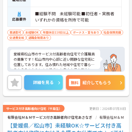
■経験不問 未経験可能 ■初任者・実務者
応募要件
いずれかの資格を所持で可能
車通勤可
未経験OK
年間休日110日以上
ボーナス・賞与あり
社会保険完備
交通費支給
退職金制度あり
愛媛県松山市のサービス付高齢者向住宅で介護職員
の募集です！松山市内中心部に近い閑静な住宅街に
位置しております。住み慣れた地域や住宅で暮らせ
るようその人らしさを追求した自立支援を目的と
し、施設内は笑顔と笑い声に溢れる思いやりの心が
充満しています。「誰かを笑顔にする仕事がした
詳細を見る
無料
紹介してもらう
い」「自分らしく働きたい」「自分自身も幸せにな
れる職場で働きたい」スタッフはこのような考えを
持ち、働いています。スタッフも利用者も明るく朗
らかな雰囲気です◎正社員での就職を目指している
方・キャリアチェンジ・専門的スキルを身に着けた
サービス付き高齢者向け住宅（サ高住）
更新日：2026年07月30日
い方・介護を学びたい方もぜひぜひご応募くださ
有限会社Ｍ＆Ｍサービス付き高齢者向け住宅あさなぎ
有限会社Ｍ＆Ｍ
い。
【愛媛県／松山市】未経験OK☆サービス付き高