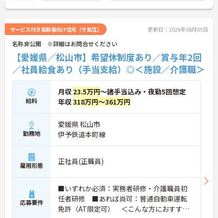
＞全国に事業を展開する大手企業の同社だからこ
・実績最大185万円の賞与やプラン数手当、特定事
そ、描けるキャリアは無限大です。管理職を目指す
業所加算手当など日々の頑張りがしっかりと給与に
道や、専門性をさらに高める道など、一人ひとりの
還元されます
目標に合わせた成長を会社がバックアップします。
サービス付き高齢者向け住宅（サ高住）
更新日：2026年08月05日
・勤続3年以上で対象となる退職金制度や宿泊費補
資格取得支援制度や研修制度も充実しており、働き
助などが受けられる独自の福利厚生制度ツクイPLUS
名称非公開 ※詳細はお問合せください
ながらスキルアップが可能。また、希望があれば異
を完備しています
なるサービス種別へのキャリアチェンジにも挑戦で
【愛媛県／松山市】希望休制度あり／賞与年2回
・社内規定の範囲内で髪色や髪型をはじめネイルや
きます。
／社員給食あり（手当支給）◎＜施設／介護職＞
まつげエクステが自由であり個性を大切にしながら
自分らしく働けます
月収
23.5万円
～諸手当込み・夜勤5回想定
給料
年収
318万円～361万円
愛媛県 松山市
勤務地
伊予鉄道本町線
正社員(正職員)
雇用形態
■いずれか必須：実務者研修・介護職員初
任者研修 ■あれば尚可：普通自動車運転
応募要件
免許（AT限定可） ＜こんな方におすすめ