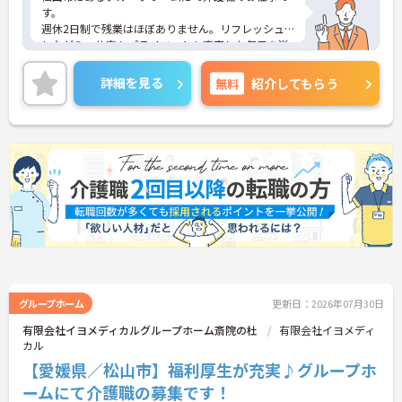
す。
週休2日制で残業はほぼありません。リフレッシュ
しながら、仕事もプライベートも充実した毎日を送
ることができます！
また、育児休業の取得実績や託児所がありますの
詳細を見る
無料
紹介してもらう
で、ライフステージに応じて長くお仕事を続けてい
くことができます♪
ご興味がある方は是非一度マイナビまでお問い合わ
せください。さらに詳細などお伝えします！
グループホーム
更新日：2026年07月30日
有限会社イヨメディカルグループホーム斎院の杜
有限会社イヨメディ
カル
【愛媛県／松山市】福利厚生が充実♪グループホ
ームにて介護職の募集です！