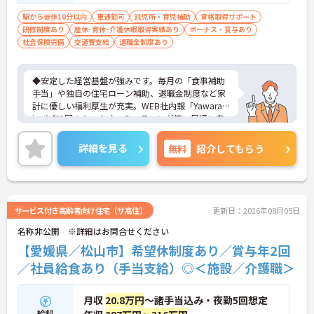
＞ワークライフバランスを大切にしたいと
お考えの方、入居者様それぞれに合わせ
駅から徒歩10分以内
車通勤可
託児所・育児補助
資格取得サポート
研修制度あり
産休･育休･介護休暇取得実績あり
た、温かいケアを提供したい方、これまで
ボーナス・賞与あり
社会保険完備
交通費支給
退職金制度あり
の介護分野でのご経験を有効に活用したい
方
◆安定した経営基盤が強みです。毎月の「食事補助
手当」や独自の住宅ローン補助、退職金制度など家
計に優しい福利厚生が充実。WEB社内報「Yawarag
i」や年1回のキックオフミーティング等、風通し良
く温かいコミュニケーションを育む環境が整ってい
ます。
詳細を見る
無料
紹介してもらう
◆若手～中高年まで幅広い年代が活躍中！短時間正
社員制度などライフスタイルに合わせた柔軟な働き
方が可能です。産休・育休の取得を推進しており、
復帰時には最大10万円支給の独自制度「育児休業給
付金＋（プラス）」をご用意。子育て世代のキャリ
サービス付き高齢者向け住宅（サ高住）
更新日：2026年08月05日
アを強力に支援します。
名称非公開 ※詳細はお問合せください
◆働きながら成長！資格取得を最大10万円補助 多職
種連携で専門知識が磨けるチームケア実践 頑張りや
【愛媛県／松山市】希望休制度あり／賞与年2回
スキルが給与・役職にしっかり反映。 明確なキャリ
／社員給食あり（手当支給）◎＜施設／介護職＞
アパス制度が整っている環境で、 目標を持って長く
活躍できます！
月収
20.8万円
～諸手当込み・夜勤5回想定
給料