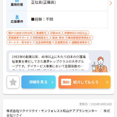
正社員(正職員)
雇用形態
■経験：不問
応募要件
駅から徒歩10分以内
車通勤可
日勤のみ
年間休日110日以上
資格取得サポート
研修制度あり
産休･育休･介護休暇取得実績あり
ボーナス・賞与あり
社会保険完備
交通費支給
退職金制度あり
1983年の創業以来、40年以上にわたり日本の介護福
祉事業を牽引してきた業界トップクラスの大手グル
ープです。デイサービス事業において全国有数の規
模を誇り、訪問介護や居住系サービスなど多彩な事
業を展開することで、地域のあらゆるニーズにワン
ストップで応える体制を確立しています。ダイバー
詳細を見る
無料
紹介してもらう
シティ経営を積極的に推進し、多様な人材が能力を
発揮できる職場環境の構築に注力している点も大き
な特色です。また、大規模災害を見据えたBCP（事
業継続計画）の策定や独自の感染症対策ガイドライ
ンの運用など、お客様と従業員の双方を守るリスク
更新日：2026年08月06日
マネジメントも徹底されています。今後は、ご家族
株式会社ツクイツクイ・サンフォレスト松山ケアプランセンター
株式
がオンラインで情報を確認できるシステムや、AIを
会社ツクイ