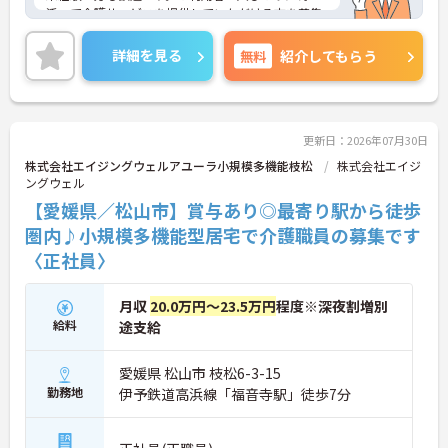
添って介護サービスを提供していただける方を募集
しています。
ご興味のある方には、面接対策ポイントなど、さら
詳細を見る
無料
紹介してもらう
に詳細をお話しいたしますのでお気軽にご相談くだ
さい！
更新日：2026年07月30日
株式会社エイジングウェルアユーラ小規模多機能枝松
株式会社エイジ
ングウェル
【愛媛県／松山市】賞与あり◎最寄り駅から徒歩
圏内♪小規模多機能型居宅で介護職員の募集です
〈正社員〉
月収
20.0万円～23.5万円
程度※深夜割増別
給料
途支給
愛媛県 松山市 枝松6-3-15
勤務地
伊予鉄道高浜線「福音寺駅」徒歩7分