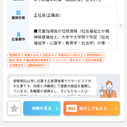
正社員(正職員)
雇用形態
■児童指導員の任用資格（社会福祉士か精
神保健福祉士、大学や大学院で所定（社会
応募要件
福祉学・心理学・教育学・社会学）の専門
課程を修了、児童福祉施設で2年以上の実務
経験がある） ■普通自動車運転免許（ＡＴ
車通勤可
残業少なめ
日勤のみ
年間休日110日以上
研修制度あり
産休･育休･介護休暇取得実績あり
限定可）／必須 ■児童指導員経験あれば尚
ボーナス・賞与あり
社会保険完備
交通費支給
退職金制度あり
可
愛媛県松山市に位置する放課後等デイサービスでの
お仕事です。同県と沖縄県にて複数の施設を展開し
ています。多職種が連携をし、子どもたち一人ひと
りを丁寧にサポートしていきます。年間休日は110
日、残業は月に10時間程度で、メリハリのある勤務
が可能です。ご興味のある方には、面接対策ポイン
詳細を見る
無料
紹介してもらう
トなど、さらに詳細をお話しいたしますのでお気軽
にご相談ください！