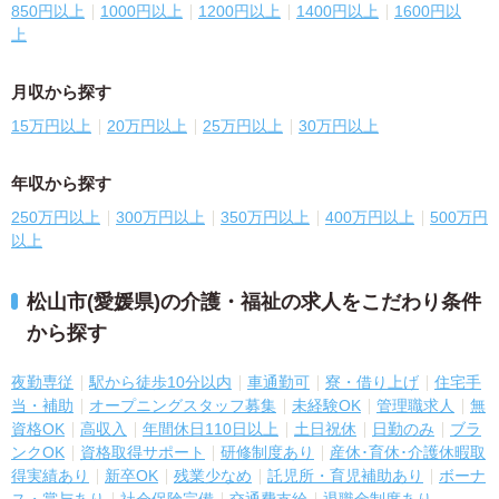
850円以上
1000円以上
1200円以上
1400円以上
1600円以
上
月収から探す
15万円以上
20万円以上
25万円以上
30万円以上
年収から探す
250万円以上
300万円以上
350万円以上
400万円以上
500万円
以上
松山市(愛媛県)の介護・福祉の求人をこだわり条件
から探す
夜勤専従
駅から徒歩10分以内
車通勤可
寮・借り上げ
住宅手
当・補助
オープニングスタッフ募集
未経験OK
管理職求人
無
資格OK
高収入
年間休日110日以上
土日祝休
日勤のみ
ブラ
ンクOK
資格取得サポート
研修制度あり
産休･育休･介護休暇取
得実績あり
新卒OK
残業少なめ
託児所・育児補助あり
ボーナ