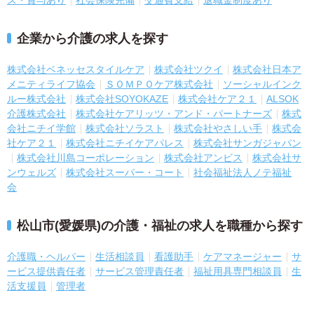
ス・賞与あり
社会保険完備
交通費支給
退職金制度あり
企業から介護の求人を探す
株式会社ベネッセスタイルケア
株式会社ツクイ
株式会社日本ア
メニティライフ協会
ＳＯＭＰＯケア株式会社
ソーシャルインク
ルー株式会社
株式会社SOYOKAZE
株式会社ケア２１
ALSOK
介護株式会社
株式会社ケアリッツ・アンド・パートナーズ
株式
会社ニチイ学館
株式会社ソラスト
株式会社やさしい手
株式会
社ケア２１
株式会社ニチイケアパレス
株式会社サンガジャパン
株式会社川島コーポレーション
株式会社アンビス
株式会社サ
ンウェルズ
株式会社スーパー・コート
社会福祉法人ノテ福祉
会
松山市(愛媛県)の介護・福祉の求人を職種から探す
介護職・ヘルパー
生活相談員
看護助手
ケアマネージャー
サ
ービス提供責任者
サービス管理責任者
福祉用具専門相談員
生
活支援員
管理者