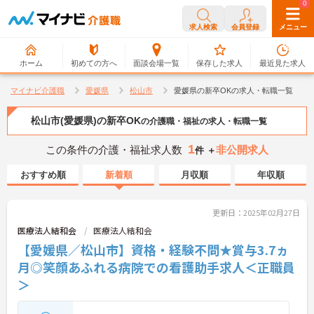
0
0
求人検索
会員登録
メニュー
ホーム
初めての方へ
面談会場一覧
保存した求人
最近見た求人
マイナビ介護職
愛媛県
松山市
愛媛県の新卒OKの求人・転職一覧
松山市(愛媛県)の新卒OK
の介護職・福祉の求人・転職一覧
1
この条件の介護・福祉求人数
非公開求人
件 ＋
おすすめ順
新着順
月収順
年収順
更新日：2025年02月27日
医療法人結和会
医療法人結和会
【愛媛県／松山市】資格・経験不問★賞与3.7ヵ
月◎笑顔あふれる病院での看護助手求人＜正職員
＞