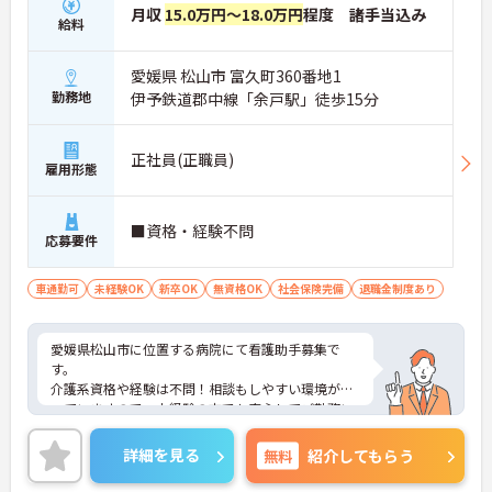
月収
15.0万円～18.0万円
程度 諸手当込み
給料
愛媛県 松山市 富久町360番地1
勤務地
伊予鉄道郡中線「余戸駅」徒歩15分
正社員(正職員)
雇用形態
■資格・経験不問
応募要件
車通勤可
未経験OK
新卒OK
無資格OK
社会保険完備
退職金制度あり
愛媛県松山市に位置する病院にて看護助手募集で
す。
介護系資格や経験は不問！相談もしやすい環境が整
っていますので、未経験の方でも安心してご勤務い
ただけます。
ご興味ある方には、面接対策ポイントなど、さらに
詳細を見る
無料
紹介してもらう
詳細をお話しいたしますのでお気軽にご相談くださ
い！