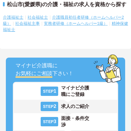
松山市(愛媛県)の介護・福祉の求人を資格から探す
介護福祉士
社会福祉士
介護職員初任者研修（ホームヘルパー2
級）
社会福祉主事
実務者研修（ホームヘルパー1級）
精神保健
福祉士
マイナビ介護職に
お気軽にご相談
下さい！
マイナビ介護
1
STEP
職にご登録
2
求人のご紹介
STEP
面接・条件交
3
STEP
渉