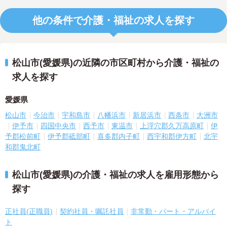
他の条件で介護・福祉の求人を探す
松山市(愛媛県)の近隣の市区町村から介護・福祉の
求人を探す
愛媛県
松山市
今治市
宇和島市
八幡浜市
新居浜市
西条市
大洲市
伊予市
四国中央市
西予市
東温市
上浮穴郡久万高原町
伊
予郡松前町
伊予郡砥部町
喜多郡内子町
西宇和郡伊方町
北宇
和郡鬼北町
松山市(愛媛県)の介護・福祉の求人を雇用形態から
探す
正社員(正職員)
契約社員・嘱託社員
非常勤・パート・アルバイ
ト