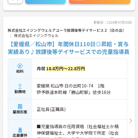
にご相談ください！
更新日：2026年07月30日
株式会社エイジングウェルアユーラ放課後等デイサービス２（日の出）
株式会社エイジングウェル
【愛媛県／松山市】年間休日110日◎昇給・賞与
実績あり♪放課後等デイサービスでの児童指導員
月収
18.8万円～22.8万円
給料
愛媛県 松山市 日の出町10-74 1階
勤務地
伊予鉄道本町線「勝山町駅」徒歩16分
正社員(正職員)
雇用形態
■児童指導員の任用資格（社会福祉士か精
神保健福祉士、大学や大学院で所定（社会
応募要件