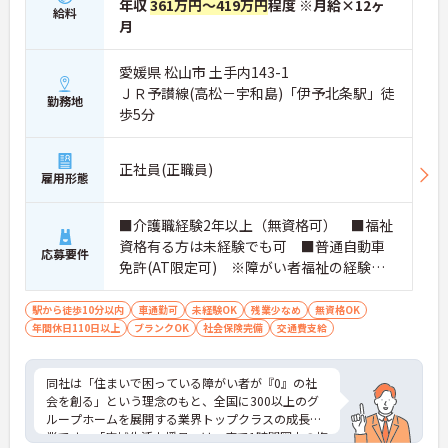
年収
361万円～419万円
程度 ※月給×12ヶ
給料
月
愛媛県 松山市 土手内143-1
ＪＲ予讃線(高松－宇和島)「伊予北条駅」徒
勤務地
歩5分
正社員(正職員)
雇用形態
■介護職経験2年以上（無資格可） ■福祉
資格有る方は未経験でも可 ■普通自動車
応募要件
免許(AT限定可) ※障がい者福祉の経験は
不問です。※実務経験2年以上の方、障がい
者福祉に関する経験をお持ちの方大歓迎
駅から徒歩10分以内
車通勤可
未経験OK
残業少なめ
無資格OK
年間休日110日以上
ブランクOK
社会保険完備
交通費支給
同社は「住まいで困っている障がい者が『0』の社
会を創る」という理念のもと、全国に300以上のグ
ループホームを展開する業界トップクラスの成長企
業です。「広域生活支援員」は、車で1時間圏内の複