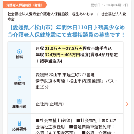
の職場です。介護経験を活かしたい方、福祉の資格
介護老人保健施設（老健）
更新日：2026年06月12日
をお持ちの方、安定した法人でキャリアを築きたい
社会福祉法人愛寿会介護老人保健施設 垣生あいじゅ
社会福祉法人愛
方におすすめです。
寿会
★おすすめPOINT★
【愛媛県／松山市】年間休日110日♪残業少なめ
・生活支援員からスタートし、サービス管理責任者
◎介護老人保健施設にて支援相談員の募集です！
やエリアマネージャーへと続く明確なステップアッ
プの道筋が用意されています。急成長中の企業であ
るためポストも豊富にあり、専門性を高めながらマ
月収
21.9万円～27.5万円
程度※諸手当込
ネジメント職への挑戦も視野に入れていただけま
年収
324万円～403万円
程度(賞与4か月想定
給料
す。
＋諸手当込み)
・年間休日114日、残業月平均10時間程度という就
業環境に加え、産前産後休暇や育児休暇制度がしっ
かりと整備されています。オンとオフの切り替えを
愛媛県 松山市 東垣生町277番地
明確にし、心身ともに充実した状態で長くご活躍い
伊予鉄道本町線「松山市(花園線)駅」バス・
勤務地
ただけます。
車15分
・グループホーム一棟あたりの入居者様20名定員を
常時2～4名のスタッフで支援、国基準を上回る人員
配置や夜間複数名体制が敷かれているため、業務に
正社員(正職員)
追われることなくご利用者様のペースに合わせたサ
雇用形態
ポートが可能です。施設も専用設計で働きやすく、
ご自身の理想とする福祉を実践できる環境が整って
■社会福祉士(必須) ■社会福祉士または社
います。
会福祉主事任用 ■普通自動車運転免許：
応募要件
必須（ＡＴ限定不可） ■必須 介護施設