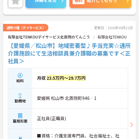
無料
紹介してもらう
かりと評価されます。無料の社員給食（1日1食）
や、育休からの復職をサポートする育児給付金+
（プラス）制度（最大10万円）、資格取得支援制度
（最大10万円補助）など、福利厚生も充実していま
す。社内研修やキャリアパス制度も整っており、ス
通所介護（デイサービス）
更新日：2026年05月21日
キルアップを目指したい方にも最適です。ご興味の
有限会社TENKOUデイサービス北斎院のてんこう
有限会社TENKOU
ある方には、面接対策ポイントなど、さらに詳細を
お話ししますのでお気軽にご相談ください！
【愛媛県／松山市】地域密着型♪手当充実☆通所
介護施設にて生活相談員兼介護職の募集です＜正
社員＞
月収
23.5万円～29.7万円
給料
愛媛県 松山市 北斎院町946‐1
勤務地
正社員(正職員)
雇用形態
■資格：介護支援専門員、社会福祉士、社