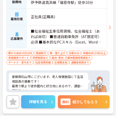
勤務地
伊予鉄道高浜線「福音寺駅」徒歩10分
正社員(正職員)
雇用形態
■社会福祉主事任用資格、社会福祉士（あ
れば尚可） ■普通自動車免許（AT限定可）
応募要件
必須 ■基本的なPCスキル（Excel、Word）
必須
駅から徒歩10分以内
車通勤可
寮・借り上げ
日勤のみ
年間休日110日以上
資格取得サポート
研修制度あり
産休･育休･介護休暇取得実績あり
ボーナス・賞与あり
社会保険完備
交通費支給
退職金制度あり
愛媛県松山市にございます、老人保健施設にて生活
相談員の募集です！
最寄り駅より徒歩圏内と好立地にあるので、通勤に
便利です♪
入居可能住宅や、病児保育等の利用可能！その他福
利厚生も整っておりますので安心して就業していた
詳細を見る
無料
紹介してもらう
だけます★
ご興味のある方は、マイナビ介護職までお問い合わ
せください。