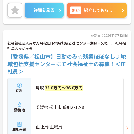
日、残業は月に10時間程度で、メリハリのある勤務
が可能です。ご興味のある方には、面接対策ポイン
詳細を見る
無料
紹介してもらう
トなど、さらに詳細をお話しいたしますのでお気軽
にご相談ください！
更新日：2026年07月28日
社会福祉法人みかん会松山市地域包括支援センター潮見・久枝
社会福
祉法人みかん会
【愛媛県／松山市】日勤のみ☆残業ほぼなし♪地
域包括支援センターにて社会福祉士の募集！＜正
社員＞
月収
23.0万円～26.0万円
給料
愛媛県 松山市 鴨川2-12-8
勤務地
正社員(正職員)
雇用形態