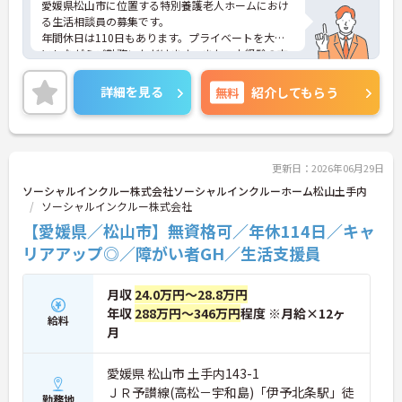
愛媛県松山市に位置する特別養護老人ホームにおけ
る生活相談員の募集です。
年間休日は110日もあります。プライベートを大切
にしながらご勤務いただけます。また、未経験の方
も歓迎です。フォロー体制が整っており。安心して
ご勤務いただけます。
詳細を見る
無料
紹介してもらう
ご興味のある方には、面接対策ポイントなど、さら
に詳細をご案内しますのでお気軽にご相談くださ
い！
更新日：2026年06月29日
ソーシャルインクルー株式会社ソーシャルインクルーホーム松山土手内
ソーシャルインクルー株式会社
【愛媛県／松山市】無資格可／年休114日／キャ
リアアップ◎／障がい者GH／生活支援員
月収
24.0万円～28.8万円
年収
288万円～346万円
程度 ※月給×12ヶ
給料
月
愛媛県 松山市 土手内143-1
ＪＲ予讃線(高松－宇和島)「伊予北条駅」徒
勤務地