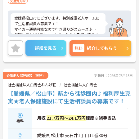
交通費支給
愛媛県松山市にございます、特別養護老人ホームに
て生活相談員の募集です！
マイカー通勤可能なので行き帰りがスムーズ♪
年間休日も120日としっかりお休みも取得出来るの
で、ワークライフバランスを大切にしたい方にオス
スメです◎
詳細を見る
無料
紹介してもらう
また、育児休暇制度や利用可能な託児所があり、お
子様のいらっしゃる方でも安心して働けます★
ご興味のある方は、マイナビ介護職までお問い合わ
せください。
介護老人保健施設（老健）
更新日：2026年07月15日
社会福祉法人白寿会れんげ荘
社会福祉法人白寿会
【愛媛県／松山市】駅から徒歩圏内♪福利厚生充
実★老人保健施設にて生活相談員の募集です！
月収
21.7万円～24.1万円
程度※諸手当込
給料
愛媛県 松山市 東石井1丁目11番30号