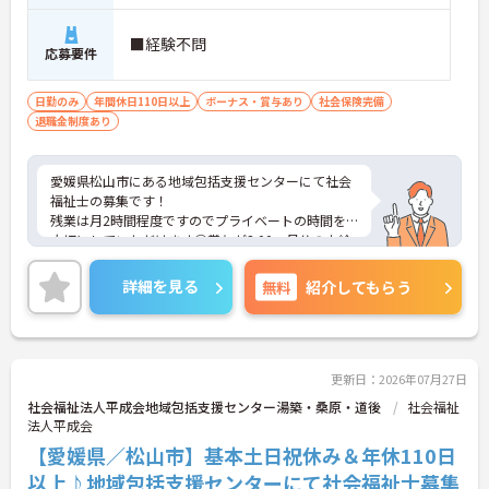
■経験不問
応募要件
日勤のみ
年間休日110日以上
ボーナス・賞与あり
社会保険完備
退職金制度あり
愛媛県松山市にある地域包括支援センターにて社会
福祉士の募集です！
残業は月2時間程度ですのでプライベートの時間を
大切にしていただけます◎賞与が3.00ヶ月分の支給
実績がございますので、高いモチベーションを保っ
てご就業頂けます♪
詳細を見る
無料
紹介してもらう
ご興味のある方には、面接対策ポイントなど、さら
に詳細をお話しいたしますのでお気軽にご相談くだ
さい！
更新日：2026年07月27日
社会福祉法人平成会地域包括支援センター湯築・桑原・道後
社会福祉
法人平成会
【愛媛県／松山市】基本土日祝休み＆年休110日
以上♪地域包括支援センターにて社会福祉士募集