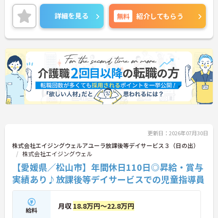
プが目指せる環境です。
ご興味のある方には、面接対策ポイントなど、さら
詳細を見る
無料
紹介してもらう
に詳細をご案内しますのでお気軽にご相談くださ
い！
更新日：2026年07月30日
株式会社エイジングウェルアユーラ放課後等デイサービス３（日の出）
株式会社エイジングウェル
【愛媛県／松山市】年間休日110日◎昇給・賞与
実績あり♪放課後等デイサービスでの児童指導員
月収
18.8万円～22.8万円
給料