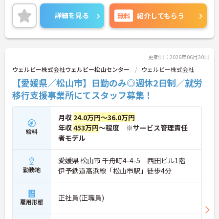
数施設を横断的に担当し、現場支援とパートスタッ
フのサポートを行うハイクラスなポジションです。
詳細を見る
無料
紹介してもらう
最新設備とバリアフリーが完備され、スタッフの身
体的負担が少なく、広域手当5万円が付与されるこ
とで高い給与水準を実現しています。年間休日114
日の確保や、献立・レシピの完全標準化による業務
効率化など、ワークライフバランスを保ちながら定
更新日：2026年06月30日
年70歳まで長期的に活躍できる制度が盤石に整って
ウェルビー株式会社ウェルビー松山センター
ウェルビー株式会社
います。複数施設を経験することで培われるマネジ
【愛媛県／松山市】日勤のみ◎週休2日制／就労
メント視点は、将来的なエリアマネージャーへのキ
ャリアアップにも直結しており、最新の環境で専門
移行支援事業所にてスタッフ募集！
性を発揮したいプロフェッショナルの方にお勧めで
す。
月収
24.0万円～36.0万円
★おすすめPOINT★
年収
453万円
～程度 ※サービス管理責任
給料
・広域支援員として複数のホームを巡るため、各ホ
者モデル
ームのパートスタッフの教育やサポートにも携わる
ことができ、現場の介助業務にとどまらず、施設運
愛媛県 松山市 千舟町4-4-5 西田ビル1階
営や人材育成の視点を養うことで、将来のエリアマ
勤務地
伊予鉄道高浜線「松山市駅」徒歩4分
ネージャー候補としてのステップアップに直結しま
す。
・定年70歳、再雇用75歳までという業界屈指の制度
があり、20代から60代まで幅広い年代が活躍してい
正社員(正職員)
雇用形態
ます。年間休日も114日確保されているため、無理
なく長期的なキャリアを築いていただけます。