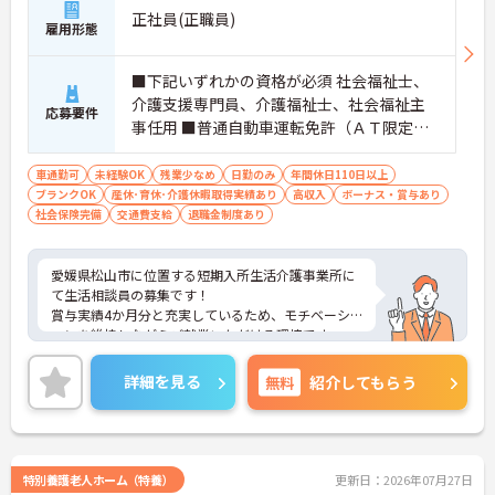
正社員(正職員)
雇用形態
■下記いずれかの資格が必須 社会福祉士、
介護支援専門員、介護福祉士、社会福祉主
応募要件
事任用 ■普通自動車運転免許（ＡＴ限定
可）必須 ※経験不問
車通勤可
未経験OK
残業少なめ
日勤のみ
年間休日110日以上
ブランクOK
産休･育休･介護休暇取得実績あり
高収入
ボーナス・賞与あり
社会保険完備
交通費支給
退職金制度あり
愛媛県松山市に位置する短期入所生活介護事業所に
て生活相談員の募集です！
賞与実績4か月分と充実しているため、モチベーシ
ョンを維持しながらご就業いただける環境です。
お休みも120日と多く、プライベートも大切にされ
たい方にオススメです。
詳細を見る
無料
紹介してもらう
ご興味ある方には、面接対策ポイントなど、さらに
詳細をお話しいたしますのでお気軽にご相談くださ
い！
特別養護老人ホーム（特養）
更新日：2026年07月27日