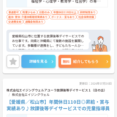
福祉学・心理学・教育学・社会学）の専門
課程を修了、児童福祉施設で2年以上の実務
経験がある） ■普通自動車運転免許（ＡＴ
車通勤可
残業少なめ
日勤のみ
年間休日110日以上
研修制度あり
産休･育休･介護休暇取得実績あり
限定可）／必須 ■児童指導員経験あれば尚
ボーナス・賞与あり
社会保険完備
交通費支給
退職金制度あり
可
愛媛県松山市に位置する放課後等デイサービスでの
お仕事です。同県と沖縄県にて複数の施設を展開し
ています。多職種が連携をし、子どもたち一人ひと
りを丁寧にサポートしていきます。年間休日は110
日、残業は月に10時間程度で、メリハリのある勤務
が可能です。ご興味のある方には、面接対策ポイン
詳細を見る
無料
紹介してもらう
トなど、さらに詳細をお話しいたしますのでお気軽
にご相談ください！
更新日：2026年07月30日
株式会社エイジングウェルアユーラ放課後等デイサービス１（日の出）
株式会社エイジングウェル
【愛媛県／松山市】年間休日110日◎昇給・賞与
実績あり♪放課後等デイサービスでの児童指導員