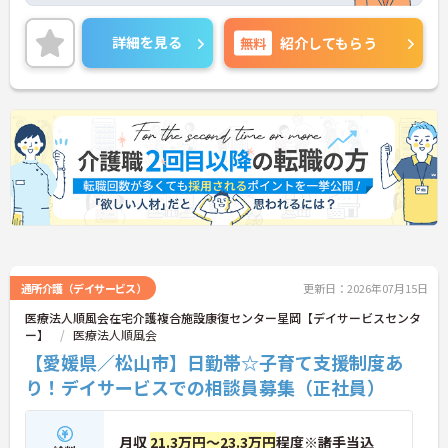
詳細を見る
無料
紹介してもらう
通所介護（デイサービス）
更新日：2026年07月15日
医療法人順風会在宅介護複合施設康復センター星岡【デイサービスセンタ
ー】
医療法人順風会
【愛媛県／松山市】日勤帯☆子育て支援制度あ
り！デイサービスでの相談員募集（正社員）
月収
21.3万円～23.3万円
程度※諸手当込