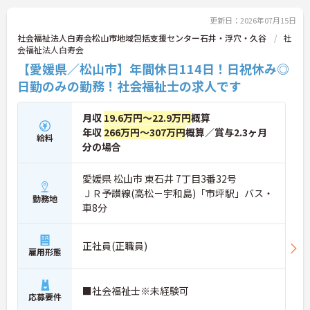
更新日：2026年07月15日
社会福祉法人白寿会松山市地域包括支援センター石井・浮穴・久谷
社
会福祉法人白寿会
【愛媛県／松山市】年間休日114日！日祝休み◎
日勤のみの勤務！社会福祉士の求人です
月収
19.6万円～22.9万円
概算
年収
266万円～307万円
概算／賞与2.3ヶ月
給料
分の場合
愛媛県 松山市 東石井 7丁目3番32号
ＪＲ予讃線(高松－宇和島)「市坪駅」バス・
勤務地
車8分
正社員(正職員)
雇用形態
■社会福祉士※未経験可
応募要件