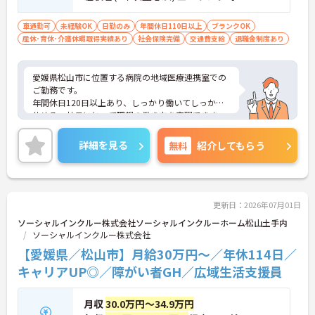
車通勤可
未経験OK
日勤のみ
年間休日110日以上
ブランクOK
産休･育休･介護休暇取得実績あり
社会保険完備
交通費支給
退職金制度あり
愛媛県松山市に位置する病院の地域医療連携室での
ご勤務です。
年間休日120日以上あり、しっかり働いてしっかり
休める、社員にとって理想の働き方を実現できま
す。
残業少なめ、17時定時なので、プライベートも大切
詳細を見る
無料
紹介してもらう
にしながら働くことができます。
ご興味をお持ちの方はお気軽にお問い合わせくださ
い。
更新日：2026年07月01日
ソーシャルインクルー株式会社ソーシャルインクルーホーム松山土手内
ソーシャルインクルー株式会社
【愛媛県／松山市】月給30万円～／年休114日／
キャリアUP◎／障がい者GH／広域生活支援員
月収
30.0万円～34.9万円