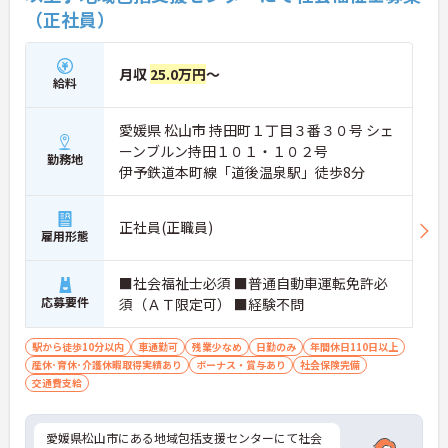
（正社員）
月収
25.0万円
～
給料
愛媛県 松山市 持田町１丁目３番３０号 シェ
ーンブルン持田１０１・１０２号
勤務地
伊予鉄道本町線「道後温泉駅」徒歩8分
正社員(正職員)
雇用形態
■社会福祉士必須 ■普通自動車運転免許必
応募要件
須（ＡＴ限定可） ■経験不問
駅から徒歩10分以内
車通勤可
残業少なめ
日勤のみ
年間休日110日以上
産休･育休･介護休暇取得実績あり
ボーナス・賞与あり
社会保険完備
交通費支給
愛媛県松山市にある地域包括支援センターにて社会