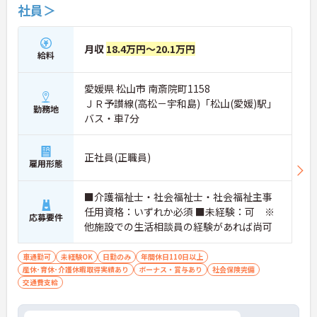
社員＞
月収
18.4万円～20.1万円
給料
愛媛県 松山市 南斎院町1158
ＪＲ予讃線(高松－宇和島)「松山(愛媛)駅」
勤務地
バス・車7分
正社員(正職員)
雇用形態
■介護福祉士・社会福祉士・社会福祉主事
任用資格：いずれか必須 ■未経験：可 ※
応募要件
他施設での生活相談員の経験があれば尚可
車通勤可
未経験OK
日勤のみ
年間休日110日以上
産休･育休･介護休暇取得実績あり
ボーナス・賞与あり
社会保険完備
交通費支給