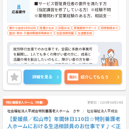
・全施設がバリアフリー設計かつ最新設備を備えて
■サービス管理責任者の要件を満たす方
おり、清潔感にあふれた美しい環境です。ハード面
（指定講習を修了している方）※経験不問
応募要件
に加え、ソフト面でも「献立の事前決定・レシピ完
※業種問わず営業経験のある方、相談支
備」により現場の負担が大幅に軽減されています。
援・直接支援の経験がある方歓迎
ご利用者様の安全性はもちろん、働くスタッフにと
駅から徒歩10分以内
残業少なめ
日勤のみ
資格取得サポート
研修制度あり
っても身体的負担が少なく、高いモチベーションを
産休･育休･介護休暇取得実績あり
社会保険完備
交通費支給
保って業務に集中できます。
就労移行支援でのお仕事です。全国に多数の事業所
を展開し、1人でも多くの障がい者の方に、成長と
活躍の場を創出したいのもと、障がい者の方を継続
的に支援しています。他、児童発達支援、放課後等
デイサービスも展開しており安定感も抜群です。
ご興味ある方には、面接対策ポイントなど、さらに
詳細を見る
無料
紹介してもらう
詳細をお話しいたしますのでお気軽にご相談くださ
い！
特別養護老人ホーム（特養）
更新日：2026年06月29日
社会福祉法人平成会特別養護老人ホーム さや
社会福祉法人平成会
【愛媛県／松山市】年間休日110日☆特別養護老
人ホームにおける生活相談員のお仕事です♪＜正