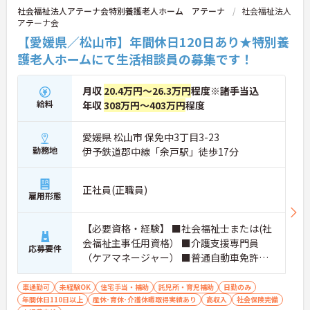
社会福祉法人アテーナ会特別養護老人ホーム アテーナ
社会福祉法人
アテーナ会
【愛媛県／松山市】年間休日120日あり★特別養
護老人ホームにて生活相談員の募集です！
月収
20.4万円～26.3万円
程度※諸手当込
給料
年収
308万円～403万円
程度
愛媛県 松山市 保免中3丁目3-23
勤務地
伊予鉄道郡中線「余戸駅」徒歩17分
正社員(正職員)
雇用形態
【必要資格・経験】 ■社会福祉士または(社
会福祉主事任用資格） ■介護支援専門員
応募要件
（ケアマネージャー） ■普通自動車免許（A
T限定可） ■PC基本操作できる方 ■生活相
談員経験者歓迎
車通勤可
未経験OK
住宅手当・補助
託児所・育児補助
日勤のみ
年間休日110日以上
産休･育休･介護休暇取得実績あり
高収入
社会保険完備