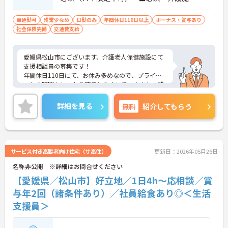
での勤務または生活相談員の経験
車通勤可
残業少なめ
日勤のみ
年間休日110日以上
ボーナス・賞与あり
社会保険完備
交通費支給
愛媛県松山市にございます、介護老人保健施設にて
支援相談員の募集です！
年間休日110日にて、お休み多めなので、プライベ
ートの時間もしっかり確保しやすいです♪また、残
業少なめなのでお仕事終わりの時間を大切にできま
す◎
詳細を見る
無料
紹介してもらう
ご興味のある方は、マイナビ介護職までお問い合わ
せください。
サービス付き高齢者向け住宅（サ高住）
更新日：2026年05月26日
名称非公開 ※詳細はお問合せください
【愛媛県／松山市】好立地／1日4h～応相談／賞
与年2回（諸条件あり）／社員給食あり◎＜生活
支援員＞