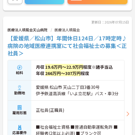
更新日：2026年07月15日
医療法人順風会天山病院
医療法人順風会
【愛媛県／松山市】年間休日124日／17時定時♪
病院の地域医療連携室にて社会福祉士の募集＜正
社員＞
月収
19.6万円～22.9万円
程度※諸手当込
給料
年収
266万円～307万円
程度
愛媛県 松山市 天山二丁目3番30号
勤務地
伊予鉄道高浜線「いよ立花駅」バス・車3分
正社員(正職員)
雇用形態
■社会福祉士資格 ■普通自動車運転免許 ■
応募要件
経験者(2年以上必須) ■ブランク可