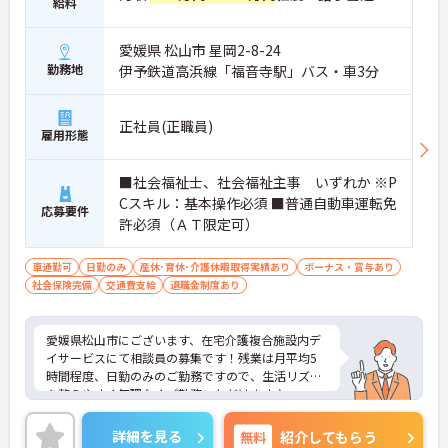
給料
愛媛県 松山市 星岡2-8-24
勤務地
伊予鉄道高浜線「福音寺駅」バス・車3分
正社員(正職員)
雇用形態
■社会福祉士、社会福祉主事 いずれか ※P
Cスキル：基本操作必須 ■普通自動車運転免
応募要件
許必須（ＡＴ限定可）
車通勤可
日勤のみ
産休･育休･介護休暇取得実績あり
ボーナス・賞与あり
社会保険完備
交通費支給
退職金制度あり
愛媛県松山市にございます、在宅介護複合施設内デ
イサービスにて相談員の募集です！残業は月平均5
時間程度、日勤のみのご勤務ですので、生活リズム
を整えやすく無理なくご勤務いただけます♪
ご興味のある方は、マイナビ介護職までお問い合わ
せください。
詳細を見る
無料
紹介してもらう