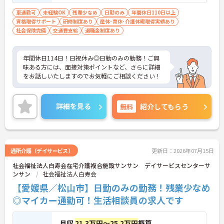
車通勤可
未経験OK
残業少なめ
日勤のみ
年間休日110日以上
資格取得サポート
研修制度あり
産休･育休･介護休暇取得実績あり
社会保険完備
交通費支給
退職金制度あり
年間休日114日！日祝休み◎日勤のみの勤務！ご興
味ある方には、面接対策ポイントなど、さらに詳細
をお話しいたしますのでお気軽にご相談ください！
詳細を見る
無料
紹介してもらう
通所介護（デイサービス）
更新日：2026年07月15日
社会福祉法人白寿会在宅介護複合施設サンサン デイサービスセンターサ
ンサン
社会福祉法人白寿会
【愛媛県／松山市】日勤のみの勤務！残業少なめ
◎マイカー通勤可！生活相談員の求人です
月収
21.3万円～25.2万円
概算