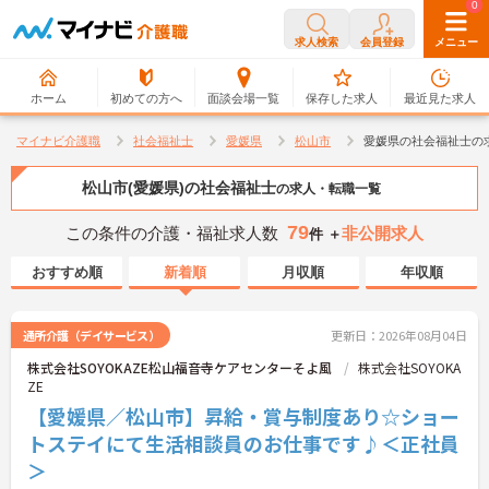
0
0
求人検索
会員登録
メニュー
ホーム
初めての方へ
面談会場一覧
保存した求人
最近見た求人
マイナビ介護職
社会福祉士
愛媛県
松山市
愛媛県の社会福祉士の
松山市(愛媛県)の社会福祉士
の求人・転職一覧
79
この条件の介護・福祉求人数
非公開求人
件 ＋
おすすめ順
新着順
月収順
年収順
通所介護（デイサービス）
更新日：2026年08月04日
株式会社SOYOKAZE松山福音寺ケアセンターそよ風
株式会社SOYOKA
ZE
【愛媛県／松山市】昇給・賞与制度あり☆ショー
トステイにて生活相談員のお仕事です♪＜正社員
＞