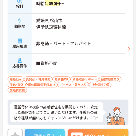
時給
1,050円
～
給料
愛媛県 松山市
勤務地
伊予鉄道環状線
非常勤・パート・アルバイト
雇用形態
■資格不問
応募要件
車通勤可
託児所・育児補助
無資格OK
資格取得サポート
研修制度あり
産休･育休･介護休暇取得実績あり
ボーナス・賞与あり
社会保険完備
交通費支給
運営母体は複数の高齢者住宅を展開しており、安定
した基盤のもとでご活躍いただけます。介護系の資
格や経験が無い方もチャレンジいただけます。1日4
時間からの勤務が相談でき、ご家庭やプライベート
との両立もしやすい環境です。賞与（年2回、諸条件
あり）や昇給の実績もあり、あなたの頑張りがしっ
詳細を見る