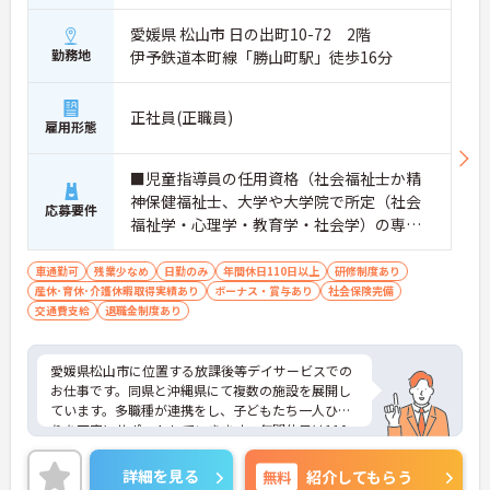
愛媛県 松山市 日の出町10-72 2階
勤務地
伊予鉄道本町線「勝山町駅」徒歩16分
正社員(正職員)
雇用形態
■児童指導員の任用資格（社会福祉士か精
神保健福祉士、大学や大学院で所定（社会
応募要件
福祉学・心理学・教育学・社会学）の専門
課程を修了、児童福祉施設で2年以上の実務
経験がある） ■普通自動車運転免許（ＡＴ
車通勤可
残業少なめ
日勤のみ
年間休日110日以上
研修制度あり
産休･育休･介護休暇取得実績あり
限定可）／必須 ■児童指導員経験あれば尚
ボーナス・賞与あり
社会保険完備
交通費支給
退職金制度あり
可
愛媛県松山市に位置する放課後等デイサービスでの
お仕事です。同県と沖縄県にて複数の施設を展開し
ています。多職種が連携をし、子どもたち一人ひと
りを丁寧にサポートしていきます。年間休日は110
日、残業は月に10時間程度で、メリハリのある勤務
が可能です。ご興味のある方には、面接対策ポイン
詳細を見る
無料
紹介してもらう
トなど、さらに詳細をお話しいたしますのでお気軽