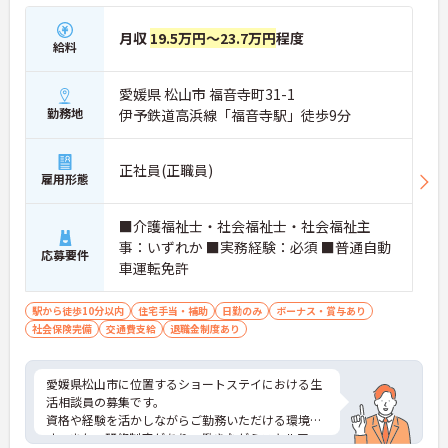
月収
19.5万円～23.7万円
程度
給料
愛媛県 松山市 福音寺町31-1
勤務地
伊予鉄道高浜線「福音寺駅」徒歩9分
正社員(正職員)
雇用形態
■介護福祉士・社会福祉士・社会福祉主
事：いずれか ■実務経験：必須 ■普通自動
応募要件
車運転免許
駅から徒歩10分以内
住宅手当・補助
日勤のみ
ボーナス・賞与あり
社会保険完備
交通費支給
退職金制度あり
愛媛県松山市に位置するショートステイにおける生
活相談員の募集です。
資格や経験を活かしながらご勤務いただける環境で
す。また、研修制度があり、働きながらスキルアッ