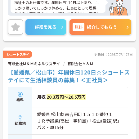
福祉士のお仕事です。年間休日110日以上あり、し
っかり働いてしっかり休める、社員にとって理想の
働き方を実現できます♪ご興味ある方には、面接対
策ポイントなど、さらに詳細をお話しいたしますの
でお気軽にご相談ください。
詳細を見る
無料
紹介してもらう
ショートステイ
更新日：2026年07月27日
有限会社Ｍ＆Ｍミネルワステイ
有限会社Ｍ＆Ｍ
【愛媛県／松山市】年間休日120日☆ショートス
テイにて生活相談員の募集！＜正社員＞
月収
20.3万円～26.5万円
給料
愛媛県 松山市 南吉田町１５１０番地１
ＪＲ予讃線(高松－宇和島)「松山(愛媛)駅」
勤務地
バス・車15分