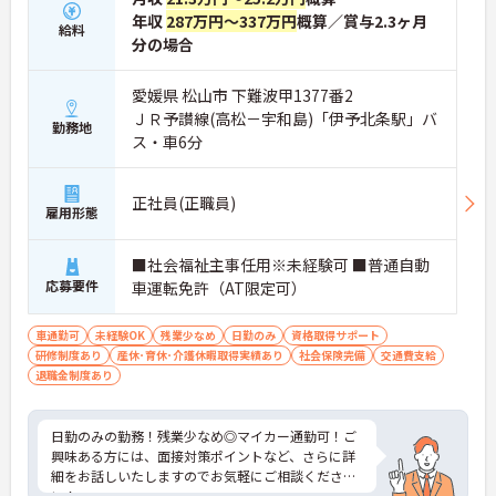
年収
287万円～337万円
概算／賞与2.3ヶ月
給料
分の場合
愛媛県 松山市 下難波甲1377番2
ＪＲ予讃線(高松－宇和島)「伊予北条駅」バ
勤務地
ス・車6分
正社員(正職員)
雇用形態
■社会福祉主事任用※未経験可 ■普通自動
応募要件
車運転免許（AT限定可）
車通勤可
未経験OK
残業少なめ
日勤のみ
資格取得サポート
研修制度あり
産休･育休･介護休暇取得実績あり
社会保険完備
交通費支給
退職金制度あり
日勤のみの勤務！残業少なめ◎マイカー通勤可！ご
興味ある方には、面接対策ポイントなど、さらに詳
細をお話しいたしますのでお気軽にご相談くださ
い！