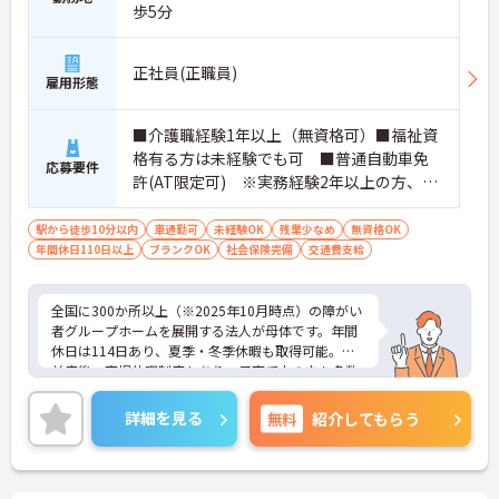
歩5分
正社員(正職員)
雇用形態
■介護職経験1年以上（無資格可）■福祉資
格有る方は未経験でも可 ■普通自動車免
応募要件
許(AT限定可) ※実務経験2年以上の方、障
がい者福祉に関する経験をお持ちの方大歓
迎
駅から徒歩10分以内
車通勤可
未経験OK
残業少なめ
無資格OK
年間休日110日以上
ブランクOK
社会保険完備
交通費支給
全国に300か所以上（※2025年10月時点）の障がい
者グループホームを展開する法人が母体です。年間
休日は114日あり、夏季・冬季休暇も取得可能。産
前産後・育児休暇制度もあり、子育て中の方も多数
活躍中で、ワークライフバランスを大切にしながら
働ける環境が整っています。研修制度や外部勉強会
詳細を見る
無料
紹介してもらう
の受講支援もあり、スキルアップもしっかりサポー
ト。将来的には管理者やエリアマネージャーへのキ
ャリアアップも目指せます。20代から60代まで幅広
い年代のスタッフが活躍しており、和やかな雰囲気