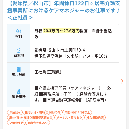
【愛媛県／松山市】年間休日122日☆居宅介護支
援事業所におけるケアマネジャーのお仕事です♪
＜正社員＞
月収
20.3万円～27.6万円
程度 ※諸手当込
給料
み
愛媛県 松山市 南土居町70-4
勤務地
伊予鉄道高浜線「久米駅」バス・車10分
正社員(正職員)
雇用形態
■介護支援専門員（ケアマネジャー）：必
須 ■実務経験：不問 ※経験者優遇しま
応募要件
す。 ■普通自動車運転免許（AT限定可）：
必須
車通勤可
住宅手当・補助
日勤のみ
年間休日110日以上
産休･育休･介護休暇取得実績あり
ボーナス・賞与あり
社会保険完備
交通費支給
退職金制度あり