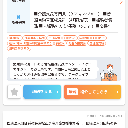
雇用形態
■介護支援専門員（ケアマネジャー） ■普
通自動車運転免許（AT限定可） ■経験者優
応募要件
遇 ■未経験の方も相談に応じます ■必要な
ＰＣスキル：ワード・エクセルの基本操作
車通勤可
住宅手当・補助
土日祝休
日勤のみ
年間休日110日以上
産休･育休･介護休暇取得実績あり
高収入
社会保険完備
交通費支給
退職金制度あり
愛媛県松山市にある地域包括支援センターにてケア
マネジャーのお仕事です。年間休日も120日以上と
しっかりお休みも取得出来るので、ワークライフバ
ランスを大切にしたい方にオススメです◎
ご興味ある方には、面接対策ポイントなど、さらに
詳細をお話しいたしますのでお気軽にご相談くださ
詳細を見る
無料
紹介してもらう
い。
更新日：2026年07月27日
医療法人財団慈強会東松山居宅介護支援事業所
医療法人財団慈強会