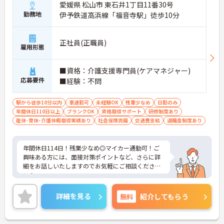
愛媛県 松山市 東石井1丁目11番30号
勤務地
伊予鉄道高浜線「福音寺駅」徒歩10分
正社員(正職員)
雇用形態
■資格：介護支援専門員(ケアマネジャー)
応募要件
■経験：不問
駅から徒歩10分以内
車通勤可
未経験OK
残業少なめ
日勤のみ
年間休日110日以上
ブランクOK
資格取得サポート
研修制度あり
産休･育休･介護休暇取得実績あり
社会保険完備
交通費支給
退職金制度あり
年間休日114日！残業少なめ◎マイカー通勤可！ご
興味ある方には、面接対策ポイントなど、さらに詳
細をお話しいたしますのでお気軽にご相談くださ
い！
詳細を見る
無料
紹介してもらう