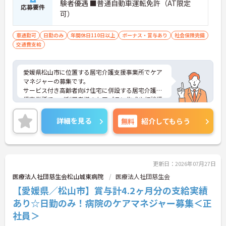
■ 柔軟な働き方を実現しやすい職場
験者優遇 ■普通自動車運転免許（AT限定
応募要件
可）
生活に合わせた働き方を目指せる環境です
・在宅勤務制度あり
車通勤可
日勤のみ
年間休日110日以上
ボーナス・賞与あり
社会保険完備
・子育て支援制度あり
交通費支給
・病児保育利用可能
→ 家庭と仕事の両立をしやすい環境です♪
愛媛県松山市に位置する居宅介護支援事業所でケア
マネジャーの募集です。
サービス付き高齢者向け住宅に併設する居宅介護支
援事業所で、ご利用者様のケアプラン作成や相談援
助業務などを担当していただきます。日勤のみで働
きやすく、マイカー通勤も可能です。月給247,000
詳細を見る
無料
紹介してもらう
円スタートに加え、賞与支給実績もあり、資格を活
かして安定したキャリア形成を目指せる環境です。
■ 日勤中心で働きやすい環境
更新日：2026年07月27日
医療法人社団慈生会松山城東病院
医療法人社団慈生会
生活リズムを整えながら働きやすい環境です
【愛媛県／松山市】賞与計4.2ヶ月分の支給実績
・8:00～17:00または8:30～17:30勤務です
・夜勤の記載はありません
あり☆日勤のみ！病院のケアマネジャー募集＜正
・週休2日制です
社員＞
→ プライベートとの両立を目指しやすい環境です♪