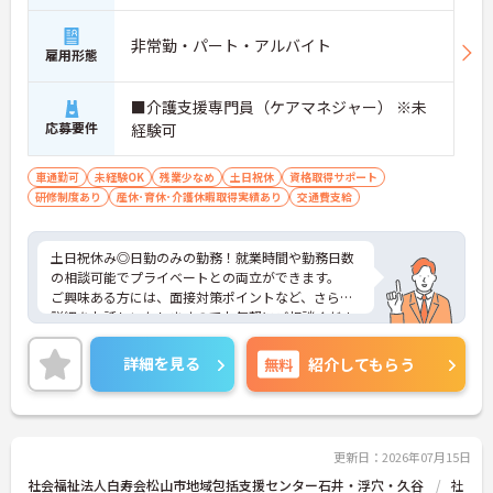
非常勤・パート・アルバイト
雇用形態
■介護支援専門員（ケアマネジャー） ※未
応募要件
経験可
車通勤可
未経験OK
残業少なめ
土日祝休
資格取得サポート
研修制度あり
産休･育休･介護休暇取得実績あり
交通費支給
土日祝休み◎日勤のみの勤務！就業時間や勤務日数
の相談可能でプライベートとの両立ができます。
ご興味ある方には、面接対策ポイントなど、さらに
詳細をお話しいたしますのでお気軽にご相談くださ
い！
詳細を見る
無料
紹介してもらう
更新日：2026年07月15日
社会福祉法人白寿会松山市地域包括支援センター石井・浮穴・久谷
社