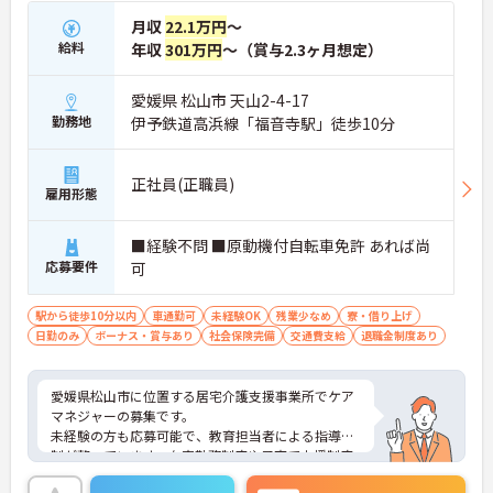
取得も可能でプライベートの時間もしっかりと確保
月収
22.1万円
～
できます
・くるみん認定企業として未就学児向けのこども休
給料
年収
301万円
～（賞与2.3ヶ月想定）
暇や育休取得実績など子育てと両立しやすい制度が
充実しています
愛媛県 松山市 天山2-4-17
勤務地
伊予鉄道高浜線「福音寺駅」徒歩10分
【主任ケアマネ複数名在籍！手厚いフォロー体制で
業務に不安がある方も安心です】
・困難事例があった際も主任ケアマネジャーと情報
正社員(正職員)
共有やケース検討ができ必要に応じて同行訪問など
雇用形態
のサポートを受けられます
・一人ひとりの仕事量や状況に合わせて管理者が新
■経験不問 ■原動機付自転車免許 あれば尚
規の受け入れを調整するため業務過多にならず無理
なく働けます
応募要件
可
・公的資格取得・自己啓発支援制度が整っており働
きながらケアマネジャーとしてのさらなるスキルア
駅から徒歩10分以内
車通勤可
未経験OK
残業少なめ
寮・借り上げ
ップを目指せます
日勤のみ
ボーナス・賞与あり
社会保険完備
交通費支給
退職金制度あり
【賞与過去実績最大185万円◎大手法人ならではの
充実した待遇や福利厚生が魅力です】
愛媛県松山市に位置する居宅介護支援事業所でケア
・実績最大185万円の賞与やプラン数手当、特定事
マネジャーの募集です。
業所加算手当など日々の頑張りがしっかりと給与に
未経験の方も応募可能で、教育担当者による指導体
還元されます
制が整っています。在宅勤務制度や子育て支援制度
・勤続3年以上で対象となる退職金制度や宿泊費補
があり、ライフスタイルに合わせた働き方を目指せ
助などが受けられる独自の福利厚生制度ツクイPLUS