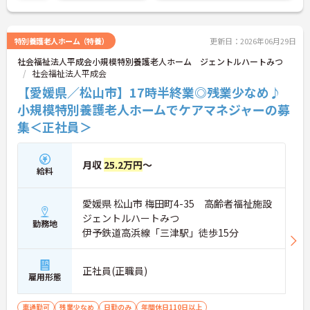
特別養護老人ホーム（特養）
更新日：2026年06月29日
社会福祉法人平成会小規模特別養護老人ホーム ジェントルハートみつ
社会福祉法人平成会
【愛媛県／松山市】17時半終業◎残業少なめ♪
小規模特別養護老人ホームでケアマネジャーの募
集＜正社員＞
月収
25.2万円
～
給料
愛媛県 松山市 梅田町4-35 高齢者福祉施設
ジェントルハートみつ
勤務地
伊予鉄道高浜線「三津駅」徒歩15分
正社員(正職員)
雇用形態
車通勤可
残業少なめ
日勤のみ
年間休日110日以上