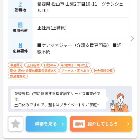
愛媛県 松山市 山越2丁目10-11 グランシェ
勤務地
ル101
正社員(正職員)
雇用形態
■ケアマネジャー（介護支援専門員） ■経
応募要件
験不問
車通勤可
土日祝休
日勤のみ
年間休日110日以上
産休･育休･介護休暇取得実績あり
ボーナス・賞与あり
社会保険完備
交通費支給
愛媛県松山市に位置する指定居宅サービス事業所で
す。
土日休みですので、週末はプライベートやご家庭の
時間を大切にしていただけます。
昇給や賞与制度があり頑張りが評価されてしっかり
と職員に還元されます。
詳細を見る
無料
紹介してもらう
ご興味のある方には、面接対策ポイントなど、さら
に詳細をお話しいたしますのでお気軽にご相談くだ
さい！