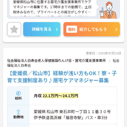
愛媛県松山市に位置する居宅介護支援事業所でケア
マネジャーの募集です。17時半までの勤務で、土日
祝休みなので、プライベートとの両立がしやすく、
ワークライフバランスを保ってお仕事いただけま
す！また、無料駐車場完備で、マイカー通勤ができ
るので快適です♪ご興味のある方はご面接のポイン
詳細を見る
無料
紹介してもらう
トお伝えしますのでご気軽にお問い合わせくださ
い。
更新日：2026年07月15日
社会福祉法人白寿会老人保健施設れんげ荘・居宅介護支援事業所
社会
福祉法人白寿会
【愛媛県／松山市】経験が浅い方もOK！寮・子
育て支援制度あり♪居宅ケアマネジャー募集
月収
22.1万円～24.1万円
給料
愛媛県 松山市 東石井町一丁目１１番３０号
勤務地
伊予鉄道高浜線「福音寺駅」バス・車3分