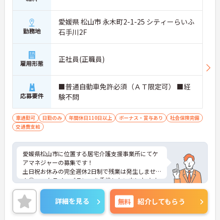
愛媛県 松山市 永木町2-1-25 シティーらいふ
勤務地
石手川2F
正社員(正職員)
雇用形態
■普通自動車免許必須（ＡＴ限定可） ■経
応募要件
験不問
車通勤可
日勤のみ
年間休日110日以上
ボーナス・賞与あり
社会保険完備
交通費支給
愛媛県松山市に位置する居宅介護支援事業所にてケ
アマネジャーの募集です！
土日祝お休みの完全週休2日制で残業は発生しませ
ん◎ワークライフバランスを重視したい方におすす
めです♪
ご興味のある方には、面接対策ポイントなど、さら
詳細を見る
無料
紹介してもらう
に詳細をご案内しますのでお気軽にご相談くださ
い！