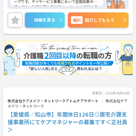
ープです。デイサービス事業において全国有数の規
模を誇り、訪問介護や居住系サービスなど多彩な事
業を展開することで、地域のあらゆるニーズにワン
ストップで応える体制を確立しています。ダイバー
詳細を見る
無料
紹介してもらう
シティ経営を積極的に推進し、多様な人材が能力を
発揮できる職場環境の構築に注力している点も大き
な特色です。また、大規模災害を見据えたBCP（事
業継続計画）の策定や独自の感染症対策ガイドライ
ンの運用など、お客様と従業員の双方を守るリスク
マネジメントも徹底されています。今後は、ご家族
がオンラインで情報を確認できるシステムや、AIを
活用した相談サービスの導入など、IT技術を積極的
に取り入れ、在宅生活の質の向上と従業員の業務効
率化を両立する次世代型の介護サービスを追求して
いく方針です。安定した事業基盤と革新への意欲を
併せ持つ、長期的なキャリア形成に最適な法人で
す。
更新日：2026年08月04日
★おすすめPOINT★
株式会社ケアメイツ・ネットワークアトムケアサポート
株式会社ケア
【土日休み×残業月平均3時間！ワークライフバラ
メイツ・ネットワーク
ンスを大切にできる環境です】
【愛媛県／松山市】年間休日126日◎居宅介護支
・基本土日休みで年間休日119日が確保されており
援事業所にてケアマネジャーの募集です＜正社員
日勤のみのお仕事のため生活リズムを整えやすいで
す
＞
・毎月付与されるリフレッシュ休暇を活用し連休の