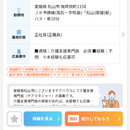
愛媛県 松山市 南斉院町1158
ＪＲ予讃線(高松－宇和島)「松山(愛媛)駅」
勤務地
バス・車10分
正社員(正職員)
雇用形態
■資格：介護支援専門員 必須 ■経験：不
応募要件
問 ※未経験も応募可
車通勤可
未経験OK
日勤のみ
年間休日110日以上
ブランクOK
産休･育休･介護休暇取得実績あり
ボーナス・賞与あり
社会保険完備
愛媛県松山市にございますケアハウスにて介護支援
専門員（ケアマネジャー）の募集です。
介護支援専門員の資格があれば、未経験でも応募が
可能ですので、これから資格を活かしてチャレンジ
されたい方にもおすすめです。
ご興味のある方には、面接対策ポイントなどさらに
詳細を見る
無料
紹介してもらう
詳細をお話いたしますので、お気軽にご相談くださ
い。