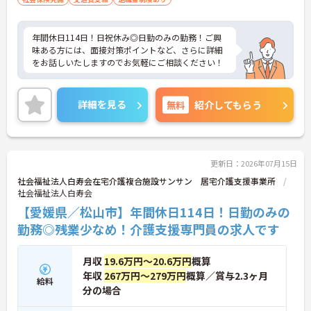
年間休日114日！日祝休み◎日勤のみの勤務！ご興
味ある方には、面接対策ポイントなど、さらに詳細
をお話しいたしますのでお気軽にご相談ください！
詳細を見る
無料
紹介してもらう
更新日：2026年07月15日
社会福祉法人白寿会在宅介護複合施設サンサン 居宅介護支援事業所
社会福祉法人白寿会
【愛媛県／松山市】年間休日114日！日勤のみの
勤務◎残業少なめ！介護支援専門員の求人です
月収
19.6万円～20.6万円
概算
年収
267万円～279万円
概算／賞与2.3ヶ月
給料
分の場合