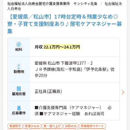
社会福祉法人白寿会居宅介護支援事業所 サンシティ北条
社会福祉法
人白寿会
【愛媛県／松山市】17時台定時＆残業少なめ◎
寮・子育て支援制度あり♪居宅ケアマネジャー募
集
月収
22.1万円～24.1万円
給料
愛媛県 松山市 下難波甲1377‐2
ＪＲ予讃線(高松－宇和島)「伊予北条駅」徒
勤務地
歩20分
正社員(正職員)
雇用形態
■介護支援専門員（ケアマネジャー） 必
応募要件
須 ■ケアマネジャー経験 あれば尚可
車通勤可
残業少なめ
寮・借り上げ
日勤のみ
資格取得サポート