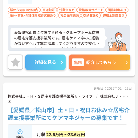
駅から徒歩10分以内
車通勤可
残業少なめ
資格取得サポート
研修制度あり
産休･育休･介護休暇取得実績あり
社会保険完備
交通費支給
退職金制度あり
愛媛県松山市に位置する通所・グループホーム併設
の居宅介護支援事業所です。居宅ケアマネのご経験
がない方へも丁寧に指導してくだりますので安心し
てチャレンジいただけます。法人が培ってきたノウ
ハウをはじめ、教育・研修制度等も充実しており、
働きながらスキルアップも目指します。正社員への
詳細を見る
無料
紹介してもらう
登用制度もあり長くお勤めしたい方にもおすすめで
す。ご興味のある方には、面接対策ポイントなど、
さらに詳細をお話しいたしますのでお気軽にご相談
ください！
更新日：2026年05月22日
株式会社Ｊ・Ｈ・Ｓ居宅介護支援事業所リ・ライフ
株式会社Ｊ・Ｈ・
Ｓ
【愛媛県／松山市】土・日・祝日お休み☆居宅介
護支援事業所にてケアマネジャーの募集です！
月収
22.6万円～28.6万円
給料