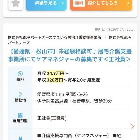
ます。年間休日126日とお休みも充実しており、長
詳細を見る
無料
紹介してもらう
を完備しています
く働きやすい環境です。
・社内規定の範囲内で髪色や髪型をはじめネイルや
ご興味のある方には、面接対策ポイントなどさらに
まつげエクステが自由であり個性を大切にしながら
詳細をお話いたしますので、お気軽にご相談くださ
自分らしく働けます
い。
更新日：2026年07月30日
株式会社BDAパートナーズすまいる居宅介護支援事業所
株式会社BDA
■ 働きやすさを大切にできる職場
パートナーズ
【愛媛県／松山市】未経験相談可♪居宅介護支援
仕事とプライベートの両立を目指せる環境です
・年間休日126日
事業所にてケアマネジャーの募集です＜正社員＞
・土日祝休みが基本
・休日の希望相談可能
月収
24.7万円
～
→ メリハリをつけて働きやすい環境です♪
給料
年収
328万円
～賞与2.0ヶ月想定
■ 未経験から専門職を目指せる環境
愛媛県 松山市 星岡5-6-26
勤務地
伊予鉄道高浜線「福音寺駅」徒歩20分
安心して業務を覚えられる環境です
・未経験応募可能
・教育担当者による指導あり
正社員(正職員)
・教育システム充実
雇用形態
→ ケアマネジャーとして成長を目指せます♪
■介護支援専門員（ケアマネジャー） ■経