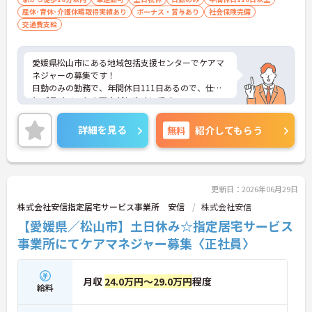
産休･育休･介護休暇取得実績あり
ボーナス・賞与あり
社会保険完備
交通費支給
愛媛県松山市にある地域包括支援センターでケアマ
ネジャーの募集です！
日勤のみの勤務で、年間休日111日あるので、仕事
とプライベートの両立がしやすいです
♪
社会保険完備で各種手当もあるので、安心して働け
詳細を見る
無料
紹介してもらう
る環境が整っています！
ご興味ある方は面接ポイントをお伝えしますので、
お気軽にご連絡ください。
更新日：2026年06月29日
株式会社安信指定居宅サービス事業所 安信
株式会社安信
【愛媛県／松山市】土日休み☆指定居宅サービス
事業所にてケアマネジャー募集〈正社員〉
月収
24.0万円～29.0万円
程度
給料