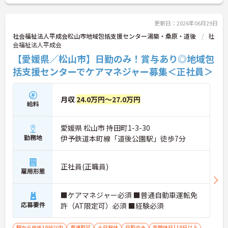
更新日：2026年06月29日
社会福祉法人平成会松山市地域包括支援センター湯築・桑原・道後
社
会福祉法人平成会
【愛媛県／松山市】日勤のみ！賞与あり◎地域包
括支援センターでケアマネジャー募集＜正社員＞
月収
24.0万円～27.0万円
給料
愛媛県 松山市 持田町1-3-30
勤務地
伊予鉄道本町線「道後公園駅」徒歩7分
正社員(正職員)
雇用形態
■ケアマネジャー必須 ■普通自動車運転免
応募要件
許（AT限定可）必須 ■経験必須
駅から徒歩10分以内
車通勤可
土日祝休
日勤のみ
年間休日110日以上