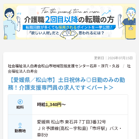
更新日：2026年07月15日
社会福祉法人白寿会松山市地域包括支援センター石井・浮穴・久谷
社
会福祉法人白寿会
【愛媛県／松山市】土日祝休み◎日勤のみの勤
務！介護支援専門員の求人です＜パート＞
時給
1,340円
～
給料
愛媛県 松山市 東石井 7丁目3番32号
ＪＲ予讃線(高松－宇和島)「市坪駅」バス・
勤務地
車8分