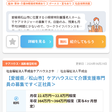
産休･育休･介護休暇取得実績あり
ボーナス・賞与あり
社会保険完備
愛媛県松山市に位置する小規模特別養護老人ホーム
でケアマネジャーの募集です。日勤のみ、残業も月
平均5時間と少ないので、ワークライフバランスを
保ってお仕事いただける環境です♪また、マイカー
通勤可◎無料駐車場完備で便利です！ご興味のある
方はご面接のポイントお伝えしますのでご気軽にお
詳細を見る
無料
紹介してもらう
問い合わせください。
ケアハウス・高齢者住宅他
更新日：2026年06月29日
社会福祉法人平成会ケアハウスさや
社会福祉法人平成会
【愛媛県／松山市】ケアハウスにて介護支援専門
員の募集です＜正社員＞
月収
22.8万円～22.8万円
程度
年収
364万円～364万円
程度（賞与4ヶ月想
給料
定）