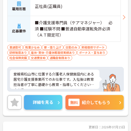
正社員(正職員)
雇用形態
■介護支援専門員（ケアマネジャー） 必
須 ■経験不問 ■普通自動車運転免許必須
応募要件
（ＡＴ限定可）
車通勤可
残業少なめ
寮・借り上げ
日勤のみ
資格取得サポート
研修制度あり
産休･育休･介護休暇取得実績あり
ボーナス・賞与あり
社会保険完備
交通費支給
退職金制度あり
愛媛県松山市に位置する介護老人保健施設内にある
居宅介護支援事業所でのお仕事です。入社後は教育
担当者が丁寧に基礎から教育・指導してくださいま
すので、
経験が浅い方もチャレンジいただけます。月9日休
み、希望休も相談でき、リフレッシュしながら働け
詳細を見る
無料
紹介してもらう
る環境です。子育て支援制度、寮完備、医療費助成
金等充実した福利厚生も魅力です。ご興味のある方
には、面接対策ポイントなど、さらに詳細をお話し
いたしますのでお気軽にご相談ください！
更新日：2026年07月15日