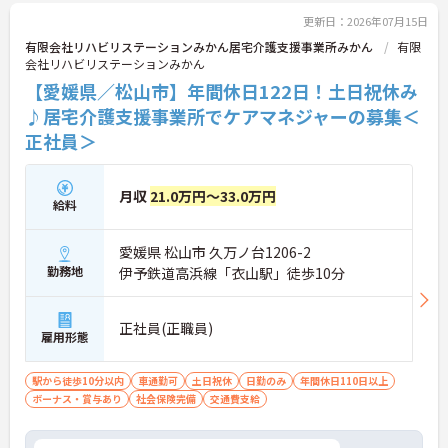
更新日：2026年07月15日
有限会社リハビリステーションみかん居宅介護支援事業所みかん
有限
会社リハビリステーションみかん
【愛媛県／松山市】年間休日122日！土日祝休み
♪居宅介護支援事業所でケアマネジャーの募集＜
正社員＞
月収
21.0万円～33.0万円
給料
愛媛県 松山市 久万ノ台1206-2
勤務地
伊予鉄道高浜線「衣山駅」徒歩10分
正社員(正職員)
雇用形態
駅から徒歩10分以内
車通勤可
土日祝休
日勤のみ
年間休日110日以上
ボーナス・賞与あり
社会保険完備
交通費支給