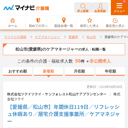
0
0
求人検索
会員登録
メニュー
ホーム
初めての方へ
面談会場一覧
保存した求人
最近見た求人
マイナビ介護職
ケアマネージャー
愛媛県
松山市
愛媛県のケアマ
松山市(愛媛県)のケアマネージャー
の求人・転職一覧
59
この条件の介護・福祉求人数
非公開求人
件 ＋
おすすめ順
新着順
月収順
年収順
更新日：2026年08月06日
株式会社ツクイツクイ・サンフォレスト松山ケアプランセンター
株式
会社ツクイ
【愛媛県／松山市】年間休日119日／リフレッシ
ュ休暇あり／居宅介護支援事業所／ケアマネジャ
ー