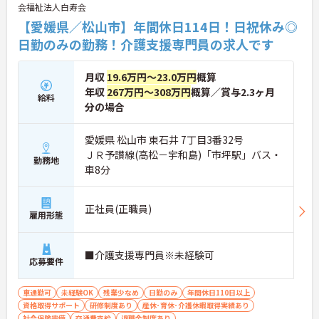
会福祉法人白寿会
【愛媛県／松山市】年間休日114日！日祝休み◎
日勤のみの勤務！介護支援専門員の求人です
月収
19.6万円～23.0万円
概算
年収
267万円～308万円
概算／賞与2.3ヶ月
給料
分の場合
愛媛県 松山市 東石井 7丁目3番32号
ＪＲ予讃線(高松－宇和島)「市坪駅」バス・
勤務地
車8分
正社員(正職員)
雇用形態
■介護支援専門員※未経験可
応募要件
車通勤可
未経験OK
残業少なめ
日勤のみ
年間休日110日以上
資格取得サポート
研修制度あり
産休･育休･介護休暇取得実績あり
社会保険完備
交通費支給
退職金制度あり