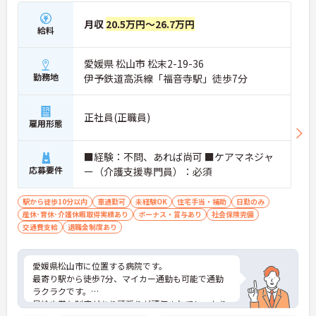
月収
20.5万円～26.7万円
■ 専門資格を活かして活躍
給料
ケアマネジャーとして専門性を発揮しやすい環境で
愛媛県 松山市 松末2-19-36
す
・ケアプラン作成を担当できます
勤務地
伊予鉄道高浜線「福音寺駅」徒歩7分
・相談援助業務に携われます
・関係機関との連絡調整を行えます
→ 幅広い経験を積みながらスキルアップを目指せま
正社員(正職員)
雇用形態
す♪
■経験：不問、あれば尚可 ■ケアマネジャ
■ 安定収入を目指せる職場
応募要件
ー（介護支援専門員）：必須
収入面も大切にしながら働ける環境です
駅から徒歩10分以内
車通勤可
未経験OK
住宅手当・補助
日勤のみ
・月給247,000円です
産休･育休･介護休暇取得実績あり
ボーナス・賞与あり
社会保険完備
・賞与支給実績があります
交通費支給
退職金制度あり
・資格手当を支給しています
→ 安定した収入を目指しながら長く働きやすい職場
です♪
愛媛県松山市に位置する病院です。
最寄り駅から徒歩7分、マイカー通勤も可能で通勤
ラクラクです。
昇給や賞与制度があり頑張りが評価されてしっかり