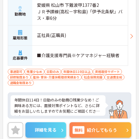
愛媛県 松山市 下難波甲1377番2
ＪＲ予讃線(高松－宇和島)「伊予北条駅」バ
勤務地
ス・車6分
正社員(正職員)
雇用形態
■介護支援専門員※ケアマネジャー経験者
応募要件
車通勤可
残業少なめ
日勤のみ
年間休日110日以上
資格取得サポート
研修制度あり
産休･育休･介護休暇取得実績あり
社会保険完備
交通費支給
退職金制度あり
年間休日114日！日勤のみの勤務◎残業少なめ！ご
興味ある方には、面接対策ポイントなど、さらに詳
細をお話しいたしますのでお気軽にご相談くださ
い！
詳細を見る
無料
紹介してもらう