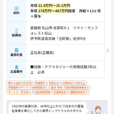
月収
21.9万円～25.2万円
年収
278万円～487万円
程度 月給×12ヶ月
給料
＋賞与
愛媛県 松山市 若草町4-1 ツクイ・サンフ
ォレスト松山
勤務地
伊予鉄道高浜線「古町駅」徒歩9分
正社員(正職員)
雇用形態
■経験：ケアマネジャーの実務経験3年以
応募要件
上 必須
駅から徒歩10分以内
車通勤可
日勤のみ
年間休日110日以上
資格取得サポート
研修制度あり
産休･育休･介護休暇取得実績あり
ボーナス・賞与あり
社会保険完備
交通費支給
退職金制度あり
1983年の創業以来、40年以上にわたり日本の介護福
祉事業を牽引してきた業界トップクラスの大手グル