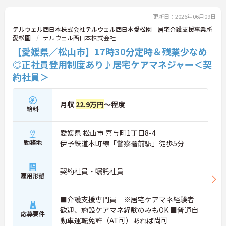
更新日：2026年06月09日
テルウェル西日本株式会社テルウェル西日本愛松園 居宅介護支援事業所
愛松園
テルウェル西日本株式会社
【愛媛県／松山市】17時30分定時＆残業少なめ
◎正社員登用制度あり♪居宅ケアマネジャー＜契
約社員＞
月収
22.9万円
～程度
給料
愛媛県 松山市 喜与町1丁目8-4
勤務地
伊予鉄道本町線「警察署前駅」徒歩5分
契約社員・嘱託社員
雇用形態
■介護支援専門員 ※居宅ケアマネ経験者
歓迎、施設ケアマネ経験のみもOK ■普通自
応募要件
動車運転免許（AT可）あれば尚可