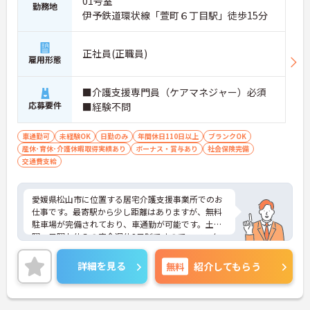
01号室
勤務地
伊予鉄道環状線「萱町６丁目駅」徒歩15分
正社員(正職員)
雇用形態
■介護支援専門員（ケアマネジャー）必須
応募要件
■経験不問
車通勤可
未経験OK
日勤のみ
年間休日110日以上
ブランクOK
産休･育休･介護休暇取得実績あり
ボーナス・賞与あり
社会保険完備
交通費支給
愛媛県松山市に位置する居宅介護支援事業所でのお
仕事です。最寄駅から少し距離はありますが、無料
駐車場が完備されており、車通勤が可能です。土
曜・日曜お休みの完全週休2日制ですので、ワーク
ライフバランスを重視した働き方も叶います。ご興
味のある方には、面接対策ポイントなど、さらに詳
詳細を見る
無料
紹介してもらう
細をお話しいたしますのでお気軽にご相談くださ
い！