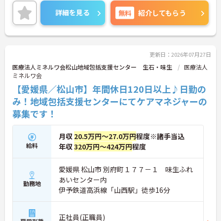
と職員に還元されます。賞与は計4.2ヶ月分の支給実
績と嬉しい高待遇です。
詳細を見る
無料
紹介してもらう
ご興味のある方には、面接対策ポイントなど、さら
に詳細をお話しいたしますのでお気軽にご相談くだ
さい！
更新日：2026年07月27日
医療法人ミネルワ会松山地域包括支援センター 生石・味生
医療法人
ミネルワ会
【愛媛県／松山市】年間休日120日以上♪日勤の
み！地域包括支援センターにてケアマネジャーの
募集です！
月収
20.5万円～27.0万円
程度※諸手当込
給料
年収
320万円～424万円
程度
愛媛県 松山市 別府町１７７－１ 味生ふれ
あいセンター内
勤務地
伊予鉄道高浜線「山西駅」徒歩16分
正社員(正職員)