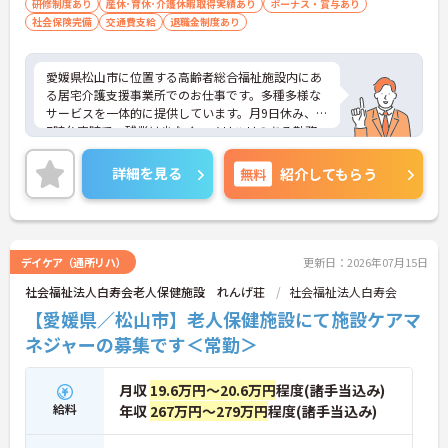
研修制度あり
産休･育休･介護休暇取得実績あり
ボーナス・賞与あり
社会保険完備
交通費支給
退職金制度あり
愛媛県松山市に位置する高齢者総合福祉施設内にあ
る居宅介護支援事業所でのお仕事です。多種多様な
サービスを一体的に提供しています。月9日休み、1
7時台定時で、残業は少なく、メリハリのある勤務
が可能です。子育て支援制度、寮完備、医療費助成
金等充実した福利厚生も魅力です。ご興味のある方
詳細を見る
無料
紹介してもらう
には、面接対策ポイントなど、さらに詳細をお話し
いたしますのでお気軽にご相談ください！
デイケア（通所リハ）
更新日：2026年07月15日
社会福祉法人白寿会老人保健施設 れんげ荘
社会福祉法人白寿会
【愛媛県／松山市】老人保健施設にて施設ケアマ
ネジャーの募集です＜常勤＞
月収
19.6万円～20.6万円
程度(諸手当込み)
給料
年収
267万円～279万円
程度(諸手当込み)