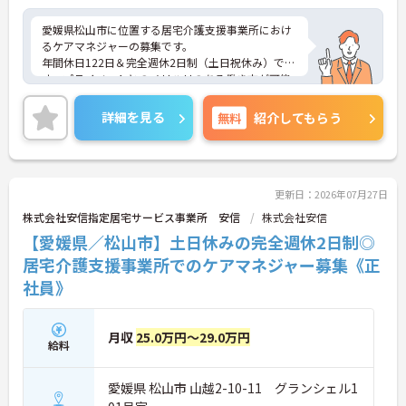
愛媛県松山市に位置する居宅介護支援事業所におけ
るケアマネジャーの募集です。
年間休日122日＆完全週休2日制（土日祝休み）で
す。プライベートとのメリハリのある働き方が可能
です。また、賞与は計4.3ヶ月分の支給実績があり、
頑張りがきちんと評価される職場です。
詳細を見る
無料
紹介してもらう
ご興味のある方には、面接対策ポイントなど、さら
に詳細をご案内しますのでお気軽にご相談くださ
い！
更新日：2026年07月27日
株式会社安信指定居宅サービス事業所 安信
株式会社安信
【愛媛県／松山市】土日休みの完全週休2日制◎
居宅介護支援事業所でのケアマネジャー募集《正
社員》
月収
25.0万円～29.0万円
給料
愛媛県 松山市 山越2-10-11 グランシェル1