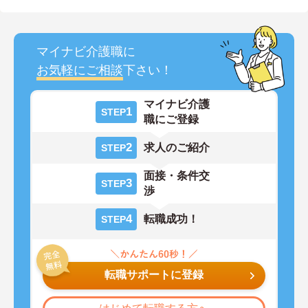
マイナビ介護職に
お気軽にご相談
下さい！
マイナビ介護
1
STEP
職にご登録
2
求人のご紹介
STEP
面接・条件交
3
STEP
渉
4
転職成功！
STEP
転職サポートに登録