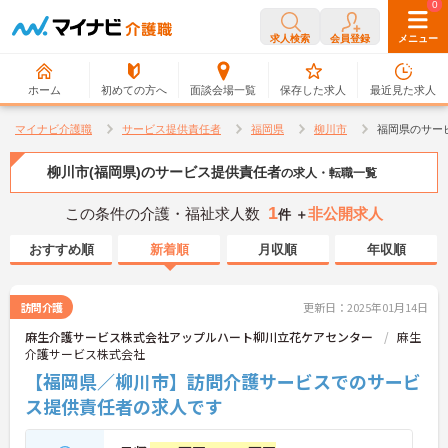
0
0
求人検索
会員登録
メニュー
ホーム
初めての方へ
面談会場一覧
保存した求人
最近見た求人
マイナビ介護職
サービス提供責任者
福岡県
柳川市
福岡県のサー
柳川市(福岡県)のサービス提供責任者
の求人・転職一覧
1
この条件の介護・福祉求人数
非公開求人
件 ＋
おすすめ順
新着順
月収順
年収順
訪問介護
更新日：2025年01月14日
麻生介護サービス株式会社アップルハート柳川立花ケアセンター
麻生
介護サービス株式会社
【福岡県／柳川市】訪問介護サービスでのサービ
ス提供責任者の求人です