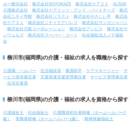
ルー株式会社
株式会社SOYOKAZE
株式会社ケア２１
ALSOK
介護株式会社
株式会社ケアリッツ・アンド・パートナーズ
株式
会社ニチイ学館
株式会社ソラスト
株式会社やさしい手
株式会
社ケア２１
株式会社ニチイケアパレス
株式会社サンガジャパン
株式会社川島コーポレーション
株式会社アンビス
株式会社サ
ンウェルズ
株式会社スーパー・コート
社会福祉法人ノテ福祉
会
柳川市(福岡県)の介護・福祉の求人を職種から探す
介護職・ヘルパー
生活相談員
看護助手
ケアマネージャー
サ
ービス提供責任者
児童発達支援管理責任者
サービス管理責任者
生活支援員
柳川市(福岡県)の介護・福祉の求人を資格から探す
介護福祉士
社会福祉士
介護職員初任者研修（ホームヘルパー2
級）
実務者研修（ホームヘルパー1級）
精神保健福祉士