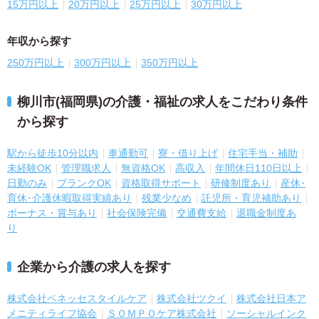
15万円以上
20万円以上
25万円以上
30万円以上
年収から探す
250万円以上
300万円以上
350万円以上
柳川市(福岡県)の介護・福祉の求人をこだわり条件
から探す
駅から徒歩10分以内
車通勤可
寮・借り上げ
住宅手当・補助
未経験OK
管理職求人
無資格OK
高収入
年間休日110日以上
日勤のみ
ブランクOK
資格取得サポート
研修制度あり
産休･
育休･介護休暇取得実績あり
残業少なめ
託児所・育児補助あり
ボーナス・賞与あり
社会保険完備
交通費支給
退職金制度あ
り
企業から介護の求人を探す
株式会社ベネッセスタイルケア
株式会社ツクイ
株式会社日本ア
メニティライフ協会
ＳＯＭＰＯケア株式会社
ソーシャルインク