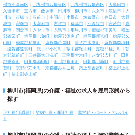
州市小倉南区
北九州市八幡東区
北九州市八幡西区
大牟田市
久留米市
直方市
飯塚市
田川市
柳川市
八女市
筑後市
大
川市
行橋市
豊前市
中間市
小郡市
筑紫野市
春日市
大野
城市
宗像市
太宰府市
古賀市
福津市
うきは市
宮若市
嘉
麻市
朝倉市
みやま市
糸島市
那珂川市
糟屋郡宇美町
糟屋
郡篠栗町
糟屋郡志免町
糟屋郡須惠町
糟屋郡新宮町
糟屋郡久
山町
糟屋郡粕屋町
遠賀郡芦屋町
遠賀郡水巻町
遠賀郡岡垣町
遠賀郡遠賀町
鞍手郡小竹町
鞍手郡鞍手町
嘉穂郡桂川町
朝
倉郡筑前町
三井郡大刀洗町
三潴郡大木町
八女郡広川町
田川
郡香春町
田川郡添田町
田川郡糸田町
田川郡川崎町
田川郡福
智町
京都郡苅田町
京都郡みやこ町
築上郡吉富町
築上郡上毛
町
築上郡築上町
柳川市(福岡県)の介護・福祉の求人を雇用形態から
探す
正社員(正職員)
契約社員・嘱託社員
非常勤・パート・アルバイ
ト