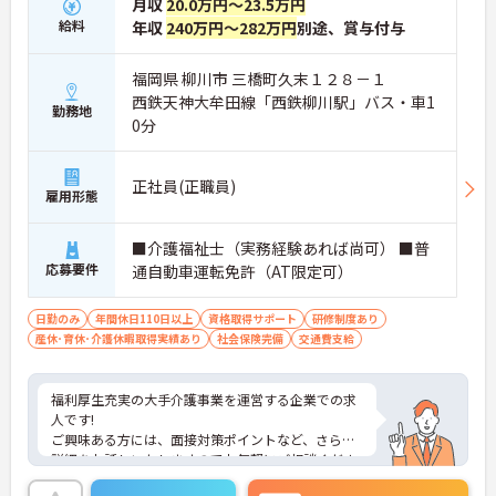
月収
20.0万円～23.5万円
給料
年収
240万円～282万円
別途、賞与付与
福岡県 柳川市 三橋町久末１２８－１
西鉄天神大牟田線「西鉄柳川駅」バス・車1
勤務地
0分
正社員(正職員)
雇用形態
■介護福祉士（実務経験あれば尚可） ■普
応募要件
通自動車運転免許（AT限定可）
日勤のみ
年間休日110日以上
資格取得サポート
研修制度あり
産休･育休･介護休暇取得実績あり
社会保険完備
交通費支給
福利厚生充実の大手介護事業を運営する企業での求
人です!
ご興味ある方には、面接対策ポイントなど、さらに
詳細をお話しいたしますのでお気軽にご相談くださ
い！