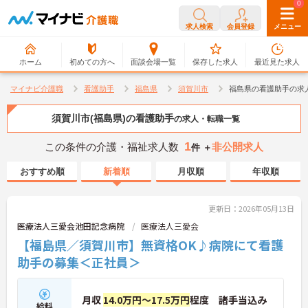
0
0
求人検索
会員登録
メニュー
ホーム
初めての方へ
面談会場一覧
保存した求人
最近見た求人
マイナビ介護職
看護助手
福島県
須賀川市
福島県の看護助手の求
須賀川市(福島県)の看護助手
の求人・転職一覧
1
この条件の介護・福祉求人数
非公開求人
件 ＋
おすすめ順
新着順
月収順
年収順
更新日：2026年05月13日
医療法人三愛会池田記念病院
医療法人三愛会
【福島県／須賀川市】無資格OK♪病院にて看護
助手の募集＜正社員＞
月収
14.0万円～17.5万円
程度 諸手当込み
給料