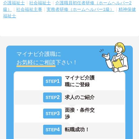
介護福祉士
社会福祉士
介護職員初任者研修（ホームヘルパー2
級）
社会福祉主事
実務者研修（ホームヘルパー1級）
精神保健
福祉士
マイナビ介護職に
お気軽にご相談
下さい！
マイナビ介護
1
STEP
職にご登録
2
求人のご紹介
STEP
面接・条件交
3
STEP
渉
4
転職成功！
STEP