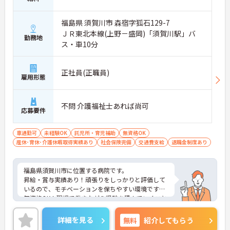
福島県 須賀川市 森宿字狐石129-7
ＪＲ東北本線(上野－盛岡)「須賀川駅」バ
勤務地
ス・車10分
正社員(正職員)
雇用形態
不問 介護福祉士あれば尚可
応募要件
車通勤可
未経験OK
託児所・育児補助
無資格OK
産休･育休･介護休暇取得実績あり
社会保険完備
交通費支給
退職金制度あり
福島県須賀川市に位置する病院です。
昇給・賞与実績あり！頑張りをしっかりと評価して
いるので、モチベーションを保ちやすい環境です。
無資格OK！現場で働きながら経験を積んでいくこと
ができます。
ご興味をお持ちの方はお気軽にお問い合わせくださ
詳細を見る
無料
紹介してもらう
い。