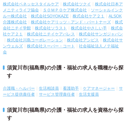
株式会社ベネッセスタイルケア
株式会社ツクイ
株式会社日本ア
メニティライフ協会
ＳＯＭＰＯケア株式会社
ソーシャルインク
ルー株式会社
株式会社SOYOKAZE
株式会社ケア２１
ALSOK
介護株式会社
株式会社ケアリッツ・アンド・パートナーズ
株式
会社ニチイ学館
株式会社ソラスト
株式会社やさしい手
株式会
社ケア２１
株式会社ニチイケアパレス
株式会社サンガジャパン
株式会社川島コーポレーション
株式会社アンビス
株式会社サ
ンウェルズ
株式会社スーパー・コート
社会福祉法人ノテ福祉
会
須賀川市(福島県)の介護・福祉の求人を職種から探
す
介護職・ヘルパー
生活相談員
看護助手
ケアマネージャー
サ
ービス提供責任者
サービス管理責任者
生活支援員
須賀川市(福島県)の介護・福祉の求人を資格から探
す