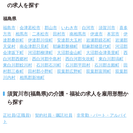
の求人を探す
福島県
福島市
会津若松市
郡山市
いわき市
白河市
須賀川市
喜多
方市
相馬市
二本松市
田村市
南相馬市
伊達市
本宮市
伊
達郡桑折町
伊達郡川俣町
安達郡大玉村
岩瀬郡鏡石町
岩瀬郡
天栄村
南会津郡只見町
耶麻郡磐梯町
耶麻郡猪苗代町
河沼郡
会津坂下町
河沼郡柳津町
大沼郡金山町
大沼郡会津美里町
西
白河郡西郷村
西白河郡中島村
西白河郡矢吹町
東白川郡塙町
東白川郡鮫川村
石川郡石川町
石川郡平田村
石川郡古殿町
田
村郡三春町
田村郡小野町
双葉郡広野町
双葉郡富岡町
双葉郡
川内村
相馬郡新地町
須賀川市(福島県)の介護・福祉の求人を雇用形態か
ら探す
正社員(正職員)
契約社員・嘱託社員
非常勤・パート・アルバイ
ト