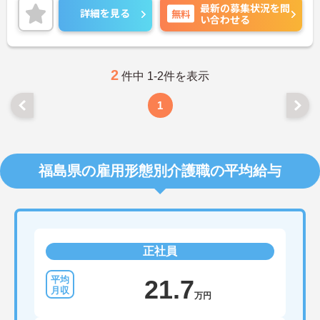
最新の募集状況を問
ハリのある勤務が可能です。24時間保育施設も完備
詳細を見る
無料
い合わせる
されており、子育て中の方も安心です。ご興味ある
方には、面接対策ポイントなど、さらに詳細をお話
しいたしますのでお気軽にご相談ください！
2
件中 1-2件を表示
1
福島県の雇用形態別介護職の平均給与
正社員
21.7
万円