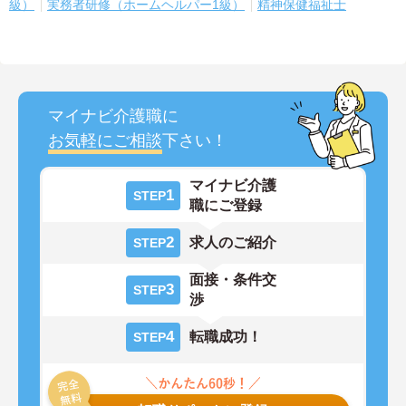
級）
実務者研修（ホームヘルパー1級）
精神保健福祉士
マイナビ介護職に
お気軽にご相談
下さい！
マイナビ介護
1
STEP
職にご登録
2
求人のご紹介
STEP
面接・条件交
3
STEP
渉
4
転職成功！
STEP