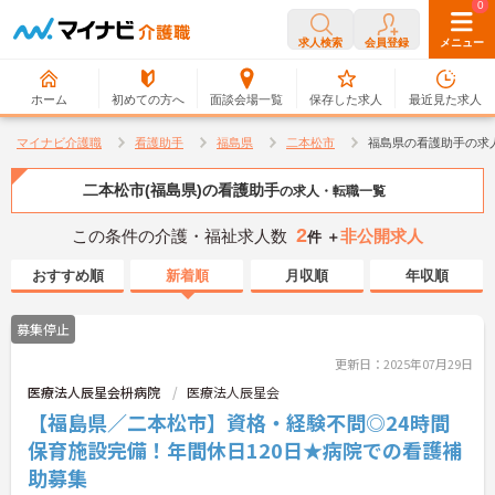
0
0
求人検索
会員登録
メニュー
ホーム
初めての方へ
面談会場一覧
保存した求人
最近見た求人
マイナビ介護職
看護助手
福島県
二本松市
福島県の看護助手の求
二本松市(福島県)の看護助手
の求人・転職一覧
2
この条件の介護・福祉求人数
非公開求人
件 ＋
おすすめ順
新着順
月収順
年収順
募集停止
更新日：2025年07月29日
医療法人辰星会枡病院
医療法人辰星会
【福島県／二本松市】資格・経験不問◎24時間
保育施設完備！年間休日120日★病院での看護補
助募集