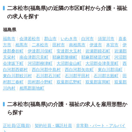
二本松市(福島県)の近隣の市区町村から介護・福祉
の求人を探す
福島県
福島市
会津若松市
郡山市
いわき市
白河市
須賀川市
喜多
方市
相馬市
二本松市
田村市
南相馬市
伊達市
本宮市
伊
達郡桑折町
伊達郡川俣町
安達郡大玉村
岩瀬郡鏡石町
岩瀬郡
天栄村
南会津郡只見町
耶麻郡磐梯町
耶麻郡猪苗代町
河沼郡
会津坂下町
河沼郡柳津町
大沼郡金山町
大沼郡会津美里町
西
白河郡西郷村
西白河郡中島村
西白河郡矢吹町
東白川郡塙町
東白川郡鮫川村
石川郡石川町
石川郡平田村
石川郡古殿町
田
村郡三春町
田村郡小野町
双葉郡広野町
双葉郡富岡町
双葉郡
川内村
相馬郡新地町
二本松市(福島県)の介護・福祉の求人を雇用形態か
ら探す
正社員(正職員)
契約社員・嘱託社員
非常勤・パート・アルバイ
ト