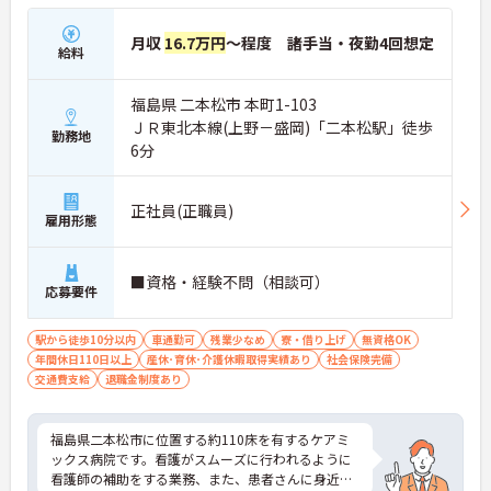
月収
16.7万円
～程度 諸手当・夜勤4回想定
給料
福島県 二本松市 本町1-103
ＪＲ東北本線(上野－盛岡)「二本松駅」徒歩
勤務地
6分
正社員(正職員)
雇用形態
■資格・経験不問（相談可）
応募要件
駅から徒歩10分以内
車通勤可
残業少なめ
寮・借り上げ
無資格OK
年間休日110日以上
産休･育休･介護休暇取得実績あり
社会保険完備
交通費支給
退職金制度あり
福島県二本松市に位置する約110床を有するケアミ
ックス病院です。看護がスムーズに行われるように
看護師の補助をする業務、また、患者さんに身近に