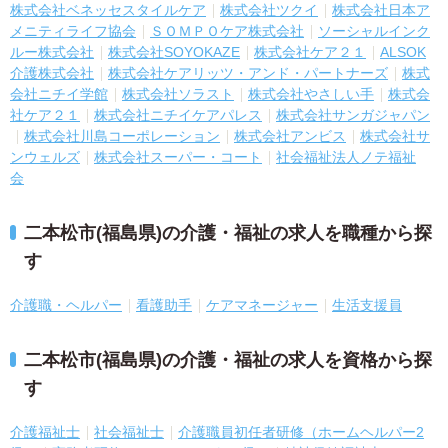
株式会社ベネッセスタイルケア
株式会社ツクイ
株式会社日本ア
メニティライフ協会
ＳＯＭＰＯケア株式会社
ソーシャルインク
ルー株式会社
株式会社SOYOKAZE
株式会社ケア２１
ALSOK
介護株式会社
株式会社ケアリッツ・アンド・パートナーズ
株式
会社ニチイ学館
株式会社ソラスト
株式会社やさしい手
株式会
社ケア２１
株式会社ニチイケアパレス
株式会社サンガジャパン
株式会社川島コーポレーション
株式会社アンビス
株式会社サ
ンウェルズ
株式会社スーパー・コート
社会福祉法人ノテ福祉
会
二本松市(福島県)の介護・福祉の求人を職種から探
す
介護職・ヘルパー
看護助手
ケアマネージャー
生活支援員
二本松市(福島県)の介護・福祉の求人を資格から探
す
介護福祉士
社会福祉士
介護職員初任者研修（ホームヘルパー2