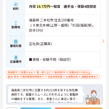
月収
16.7万円
～程度 諸手当・夜勤4回想定
給料
福島県 二本松市 住吉100番地
ＪＲ東北本線(上野－盛岡)「杉田(福島)駅」
勤務地
徒歩19分
正社員(正職員)
雇用形態
■資格・経験不問（相談可）
応募要件
車通勤可
残業少なめ
寮・借り上げ
無資格OK
年間休日110日以上
産休･育休･介護休暇取得実績あり
社会保険完備
交通費支給
退職金制度あり
福島県二本松市に位置する約210床を有する急性期
病院です。看護がスムーズに行われるように看護師
の補助をする業務、また、患者さんに身近に接する
仕事もお任せいたします。介護系の資格や経験がな
い方も相談可能です。年間休日は120日あり、メリ