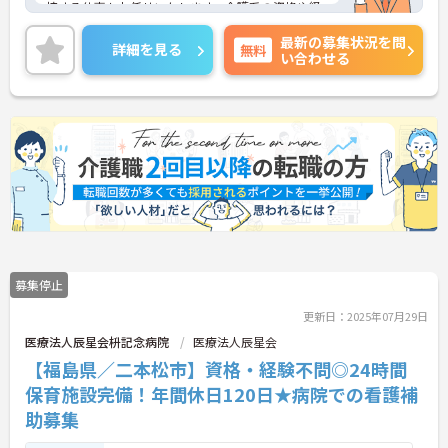
接する仕事もお任せいたします。介護系の資格や経
験がない方も相談可能です。年間休日は120日あ
最新の募集状況を問
り、メリハリのある勤務が可能です。24時間保育施
詳細を見る
無料
い合わせる
設も完備されており、子育て中の方も安心です。ご
興味ある方には、面接対策ポイントなど、さらに詳
細をお話しいたしますのでお気軽にご相談くださ
い！
募集停止
更新日：2025年07月29日
医療法人辰星会枡記念病院
医療法人辰星会
【福島県／二本松市】資格・経験不問◎24時間
保育施設完備！年間休日120日★病院での看護補
助募集