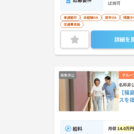
応募要件
ば尚可
車通勤可
未経験OK
新卒OK
残業少
交通費支給
詳細を
募集停止
グルー
名称非
【福
スを
給料
月収
14.0万