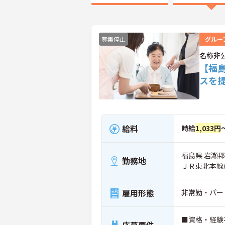
募集停止
グルー
名称非
【福
スを
給料
時給
1,033円
福島県 岩瀬
勤務地
ＪＲ東北本線
雇用形態
非常勤・パー
■資格・経験