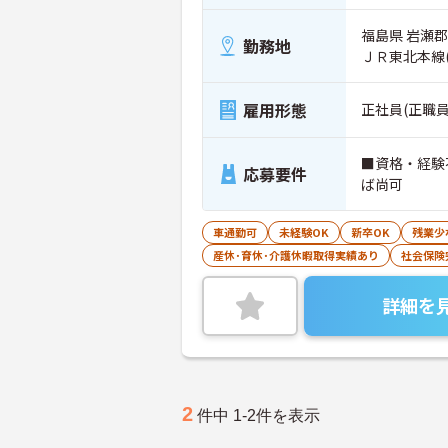
福島県 岩瀬
勤務地
ＪＲ東北本線
雇用形態
正社員(正職員
■資格・経験
応募要件
ば尚可
車通勤可
未経験OK
新卒OK
残業少
産休･育休･介護休暇取得実績あり
社会保険
詳細を
2
件中 1-2件を表示