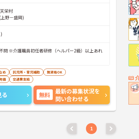
郡天栄村
(上野－盛岡)
)
不問 ※介護職員初任者研修（ヘルパー2級）以上あれ
なめ
託児所・育児補助
無資格OK
完備
交通費支給
最新の募集状況を
見る
無料
問い合わせる
1