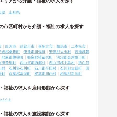
隣エリアから介護・福祉の求人を探す
田県
山形県
隣の市区町村から介護・福祉の求人を探す
市
白河市
須賀川市
喜多方市
相馬市
二本松市
伊達郡桑折町
伊達郡川俣町
安達郡大玉村
岩瀬郡鏡
耶麻郡磐梯町
耶麻郡猪苗代町
河沼郡会津坂下町
会津美里町
西白河郡西郷村
西白河郡中島村
西白河
川村
石川郡石川町
石川郡平田村
石川郡古殿町
田
野町
双葉郡富岡町
双葉郡川内村
相馬郡新地町
護・福祉の求人を雇用形態から探す
ルバイト
護・福祉の求人を施設業態から探す