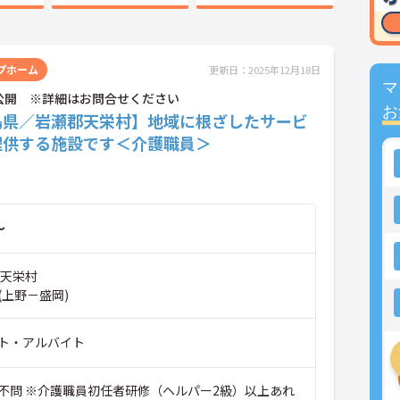
プホーム
更新日：2025年12月18日
マ
公開 ※詳細はお問合せください
お
島県／岩瀬郡天栄村】地域に根ざしたサービ
提供する施設です＜介護職員＞
～
郡天栄村
(上野－盛岡)
ト・アルバイト
不問 ※介護職員初任者研修（ヘルパー2級）以上あれ