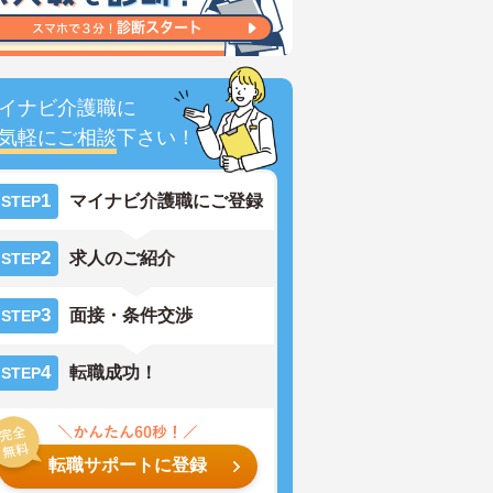
イナビ介護職に
気軽にご相談
下さい！
1
マイナビ介護職にご登録
STEP
2
求人のご紹介
STEP
3
面接・条件交渉
STEP
4
転職成功！
STEP
転職サポートに登録