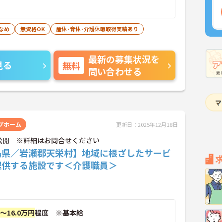
なめ
無資格OK
産休･育休･介護休暇取得実績あり
最新の募集状況を
見る
無料
問い合わせる
プホーム
更新日：2025年12月18日
公開 ※詳細はお問合せください
島県／岩瀬郡天栄村】地域に根ざしたサービ
提供する施設です＜介護職員＞
円～16.0万円
程度 ※基本給