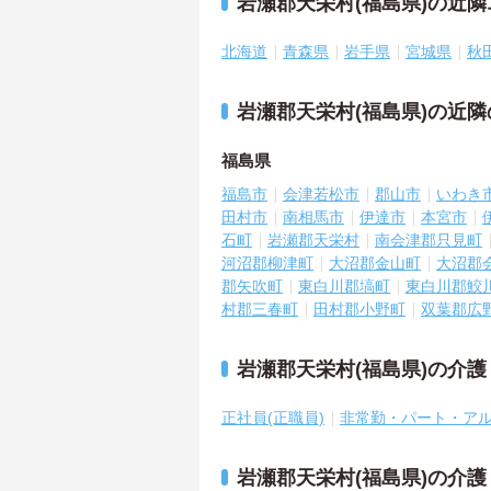
岩瀬郡天栄村(福島県)の近
北海道
青森県
岩手県
宮城県
秋
岩瀬郡天栄村(福島県)の近
福島県
福島市
会津若松市
郡山市
いわき
田村市
南相馬市
伊達市
本宮市
石町
岩瀬郡天栄村
南会津郡只見町
河沼郡柳津町
大沼郡金山町
大沼郡
郡矢吹町
東白川郡塙町
東白川郡鮫
村郡三春町
田村郡小野町
双葉郡広
岩瀬郡天栄村(福島県)の介
正社員(正職員)
非常勤・パート・ア
岩瀬郡天栄村(福島県)の介