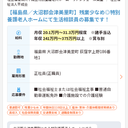
祉法人平成会
【福島県／大沼郡会津美里町】残業少なめ◎特別
養護老人ホームにて生活相談員の募集です！
月収
20.1万円～31.3万円
程度 ※諸手当込
給料
年収
241万円～375万円
以上 ※賞与別
福島県 大沼郡会津美里町 荻窪字上野186番
勤務地
地1
正社員(正職員)
雇用形態
■社会福祉士または社会福祉主事 ■普通自
応募要件
動車運転免許 ■介護施設での介護経験
車通勤可
残業少なめ
年間休日110日以上
産休･育休･介護休暇取得実績あり
高収入
社会保険完備
交通費支給
退職金制度あり