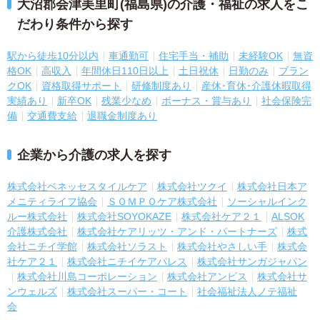
大沼郡会津美里町(福島県)の介護・福祉の求人をこ
だわり条件から探す
駅から徒歩10分以内
車通勤可
住宅手当・補助
未経験OK
無資
格OK
高収入
年間休日110日以上
土日祝休
日勤のみ
ブラン
クOK
資格取得サポート
研修制度あり
産休･育休･介護休暇取得
実績あり
新卒OK
残業少なめ
ボーナス・賞与あり
社会保険完
備
交通費支給
退職金制度あり
企業から介護の求人を探す
株式会社ベネッセスタイルケア
株式会社ツクイ
株式会社日本ア
メニティライフ協会
ＳＯＭＰＯケア株式会社
ソーシャルインク
ルー株式会社
株式会社SOYOKAZE
株式会社ケア２１
ALSOK
介護株式会社
株式会社ケアリッツ・アンド・パートナーズ
株式
会社ニチイ学館
株式会社ソラスト
株式会社やさしい手
株式会
社ケア２１
株式会社ニチイケアパレス
株式会社サンガジャパン
株式会社川島コーポレーション
株式会社アンビス
株式会社サ
ンウェルズ
株式会社スーパー・コート
社会福祉法人ノテ福祉
会