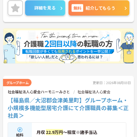
相談窓口、キャリアコンサルタント相談窓口が設置
されているので、様々な相談にも対応できる体制が
詳細を見る
無料
紹介してもらう
整えられています。
＜自分を高められる環境＞入職時のマンツーマン指
導や社内研修、資格取得支援などもあるので、仕事
と両立しながらスキルを磨けます。
ご興味のある方には、面接対策ポイントなど、さら
に詳細をお話いたしますので、お気軽にご相談くだ
さい。
グループホーム
更新日：2026年08月03日
社会福祉法人心愛会ハーモニーみさと
社会福祉法人心愛会
【福島県／大沼郡会津美里町】グループホーム・
小規模多機能型居宅介護にて介護職員の募集＜正
社員＞
月収
22.9万円
～程度※諸手当込
給料