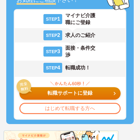
マイナビ介護
1
STEP
職にご登録
2
求人のご紹介
STEP
面接・条件交
3
STEP
渉
4
転職成功！
STEP
転職サポートに登録
はじめて転職する方へ