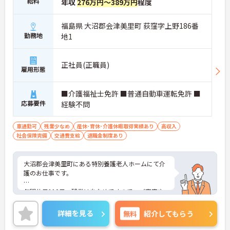
給料
年収
276万円～389万円
程度
福島県 大沼郡会津美里町 荻窪字上野186番
勤務地
地1
正社員(正職員)
雇用形態
■介護福祉士免許 ■普通自動車運転免許 ■
応募要件
経験不問
車通勤可
残業少なめ
産休･育休･介護休暇取得実績あり
高収入
社会保険完備
交通費支給
退職金制度あり
大沼郡会津美里町にある特別養護老人ホームにて介
護のお仕事です。
年間休日110日、残業は少なめですので、ご家庭や
プライベートを大切にしながらお仕事に取り組むこ
とができます。
詳細を見る
無料
紹介してもらう
ご興味がある方は是非一度マイナビまでお問い合わ