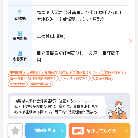
福島県 大沼郡会津美里町 字北川原甲2370-1
勤務地
会津鉄道「南若松駅」バス・車5分
正社員(正職員)
雇用形態
■介護職員初任者研修以上必須 ■経験不
応募要件
問
車通勤可
未経験OK
年間休日110日以上
資格取得サポート
研修制度あり
産休･育休･介護休暇取得実績あり
ボーナス・賞与あり
社会保険完備
交通費支給
退職金制度あり
福島県大沼郡会津美里町に位置するグループホー
ム・小規模多機能型居宅介護です。資格をお持ちで
あれば経験は不問です。月平均5時間程度と残業も少
なめです！ご興味をお持ちの方はお気軽にお問い合
わせください。
詳細を見る
無料
紹介してもらう