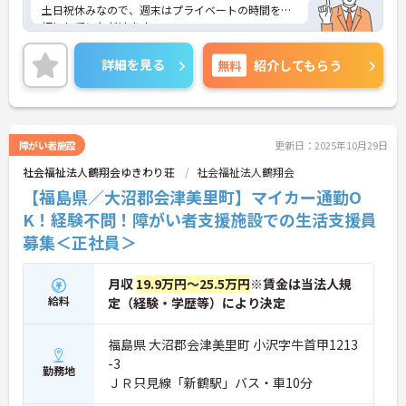
土日祝休みなので、週末はプライベートの時間を大
切にしていただけます。
日勤のみで残業はありませんので、勤務終了後の予
定も立てやすいです。
詳細を見る
無料
紹介してもらう
ご興味のある方には、面接対策ポイントなど、さら
に詳細をお話しいたしますのでお気軽にご相談くだ
さい！
障がい者施設
更新日：2025年10月29日
社会福祉法人鶴翔会ゆきわり荘
社会福祉法人鶴翔会
【福島県／大沼郡会津美里町】マイカー通勤O
K！経験不問！障がい者支援施設での生活支援員
募集＜正社員＞
月収
19.9万円～25.5万円
※賃金は当法人規
給料
定（経験・学歴等）により決定
福島県 大沼郡会津美里町 小沢字牛首甲1213
-3
勤務地
ＪＲ只見線「新鶴駅」バス・車10分