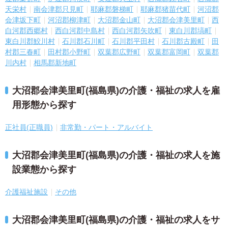
天栄村
南会津郡只見町
耶麻郡磐梯町
耶麻郡猪苗代町
河沼郡
会津坂下町
河沼郡柳津町
大沼郡金山町
大沼郡会津美里町
西
白河郡西郷村
西白河郡中島村
西白河郡矢吹町
東白川郡塙町
東白川郡鮫川村
石川郡石川町
石川郡平田村
石川郡古殿町
田
村郡三春町
田村郡小野町
双葉郡広野町
双葉郡富岡町
双葉郡
川内村
相馬郡新地町
大沼郡会津美里町(福島県)の介護・福祉の求人を雇
用形態から探す
正社員(正職員)
非常勤・パート・アルバイト
大沼郡会津美里町(福島県)の介護・福祉の求人を施
設業態から探す
介護福祉施設
その他
大沼郡会津美里町(福島県)の介護・福祉の求人をサ