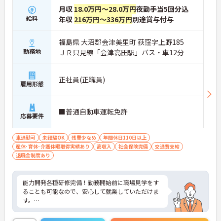
月収
18.0万円～28.0万円
夜勤手当5回分込
給料
年収
216万円～336万円
別途賞与付与
福島県 大沼郡会津美里町 荻窪字上野185
勤務地
ＪＲ只見線「会津高田駅」バス・車12分
正社員(正職員)
雇用形態
■普通自動車運転免許
応募要件
車通勤可
未経験OK
残業少なめ
年間休日110日以上
産休･育休･介護休暇取得実績あり
高収入
社会保険完備
交通費支給
退職金制度あり
能力開発各種研修完備！勤務開始前に職場見学をす
ることも可能なので、安心して就業していただけま
す。
ご興味ある方には、面接対策ポイントなど、さらに