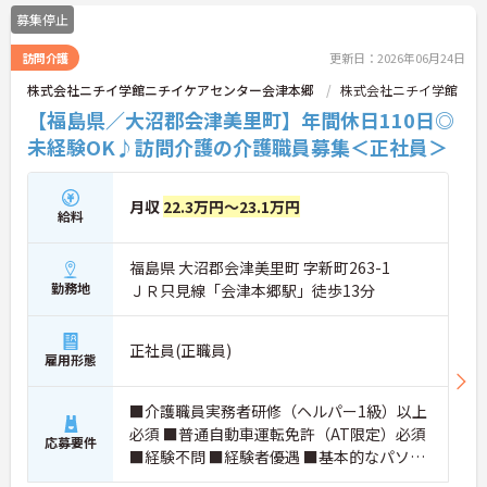
募集停止
訪問介護
更新日：2026年06月24日
株式会社ニチイ学館ニチイケアセンター会津本郷
株式会社ニチイ学館
【福島県／大沼郡会津美里町】年間休日110日◎
未経験OK♪訪問介護の介護職員募集＜正社員＞
月収
22.3万円～23.1万円
給料
福島県 大沼郡会津美里町 字新町263-1
勤務地
ＪＲ只見線「会津本郷駅」徒歩13分
正社員(正職員)
雇用形態
■介護職員実務者研修（ヘルパー1級）以上
必須 ■普通自動車運転免許（AT限定）必須
応募要件
■経験不問 ■経験者優遇 ■基本的なパソコ
ンの入力操作できれば尚可