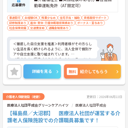
応募要件
動車運転免許（AT限定可）
車通勤可
未経験OK
残業少なめ
住宅手当・補助
資格取得サポート
研修制度あり
産休･育休･介護休暇取得実績あり
ボーナス・賞与あり
社会保険完備
交通費支給
退職金制度あり
＜徹底した自立支援を推進＞利用者様がその方らし
い生活を長く続けられるように、法人全体で個別ケ
アや自立支援に取り組まれています。
＜働きやすい環境づくりをサポート＞ハラスメント
相談窓口、キャリアコンサルタント相談窓口が設置
されているので、様々な相談にも対応できる体制が
詳細を見る
無料
紹介してもらう
整えられています。
＜自分を高められる環境＞入職時のマンツーマン指
導や社内研修、資格取得支援などもあるので、仕事
と両立しながらスキルを磨けます。
ご興味のある方には、面接対策ポイントなど、さら
介護老人保健施設（老健）
更新日：2026年06月22日
に詳細をお話いたしますので、お気軽にご相談くだ
医療法人社団平成会グリーンケアハイツ
医療法人社団平成会
さい。
【福島県／大沼郡】 医療法人社団が運営する介
護老人保険施設での介護職員募集です！