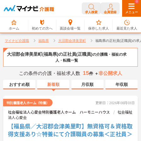
0
0
求人検索
会員登録
メニュー
ホーム
初めての方へ
面談会場一覧
保存した求人
最近見た求人
マイナビ介護職
福島県
大沼郡会津美里町
福島県の正社員(正職員)の求
大沼郡会津美里町(福島県)の正社員(正職員)
の介護職・福祉の求
人・転職一覧
15
この条件の介護・福祉求人数
非公開求人
件 ＋
おすすめ順
新着順
月収順
年収順
特別養護老人ホーム（特養）
更新日：2026年08月03日
社会福祉法人心愛会特別養護老人ホーム ハーモニーハウス
社会福祉
法人心愛会
【福島県／大沼郡会津美里町】無資格可＆資格取
得支援あり☆特養にて介護職員の募集＜正社員＞