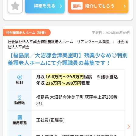
詳細をお話しいたしますのでお気軽にご相談くださ
詳細を見る
無料
紹介してもらう
い！
特別養護老人ホーム（特養）
更新日：2026年06月09日
社会福祉法人平成会特別養護老人ホーム リアンヴェール美里
社会福
祉法人平成会
【福島県／大沼郡会津美里町】残業少なめ◎特別
養護老人ホームにて介護職員の募集です！
月収
16.8万円～29.5万円
程度 ※諸手当込
給料
年収
236万円～389万円
程度
福島県 大沼郡会津美里町 荻窪字上野186番
勤務地
地1
正社員(正職員)
雇用形態