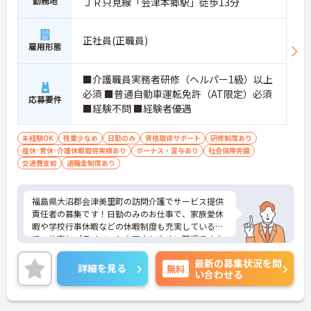
勤務地
ＪＲ只見線「会津本郷駅」徒歩13分
正社員(正職員)
雇用形態
■介護職員実務者研修（ヘルパー1級）以上
必須 ■普通自動車運転免許（AT限定）必須
応募要件
■経験不問 ■経験者優遇
未経験OK
残業少なめ
日勤のみ
資格取得サポート
研修制度あり
産休･育休･介護休暇取得実績あり
ボーナス・賞与あり
社会保険完備
交通費支給
退職金制度あり
福島県大沼郡会津美里町の訪問介護でサービス提供
責任者の募集です！日勤のみのお仕事で、家族愛休
暇や学校行事休暇などの休暇制度も充実しているの
で、仕事とプライベートを両立しやすい職場です♪
また、保育所手当や利用可能な託児施設もあるの
最新の募集状況を問
で、ご家族のいる方でも安心して働くことができま
詳細を見る
無料
い合わせる
す◎ご興味のある方は、面接ポイントをお伝えしま
すので、お気軽にご連絡ください。