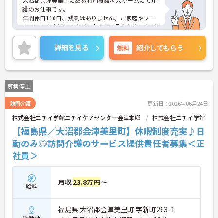
大沼郡会津美里町にある特別養護老人ホームにて介
護のお仕事です。
年間休日110日、残業はありません。ご家庭やプラ
イベートを大切にしながらお仕事に取り組むことが
できます！
ご興味がある方は是非一度マイナビまでお問い合わ
詳細を見る
無料
紹介してもらう
せください。さらに詳細などお伝えします！
募集停止
訪問介護
更新日：2026年06月24日
株式会社ニチイ学館ニチイケアセンター会津本郷
株式会社ニチイ学館
【福島県／大沼郡会津美里町】休暇制度充実♪日
勤のみ◎訪問介護のサービス提供責任者募集＜正
社員＞
月収
23.8万円
～
給料
福島県 大沼郡会津美里町 字新町263-1