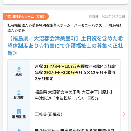
せください。さらに詳細などお伝えします！
特別養護老人ホーム（特養）
更新日：2026年07月03日
社会福祉法人心愛会特別養護老人ホーム ハーモニーハウス
社会福祉
法人心愛会
【福島県／大沼郡会津美里町】土日祝を含めた希
望休制度あり☆特養にて介護福祉士の募集＜正社
員＞
月収
21.7万円～23.7万円
程度※夜勤4回想定
年収
292万円～320万円
月収×12ヶ月＋賞与
給料
2ヶ月想定
福島県 大沼郡会津美里町 大石字下川原1-1
勤務地
会津鉄道「南若松駅」バス・車5分
正社員(正職員)
雇用形態
■介護福祉士 ■実務経験のある方 ■普通自