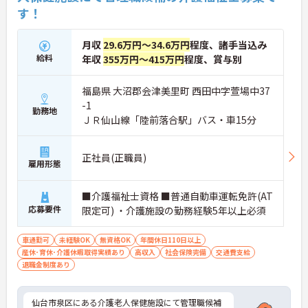
す！
月収
29.6万円～34.6万円
程度、諸手当込み
給料
年収
355万円～415万円
程度、賞与別
福島県 大沼郡会津美里町 西田中字萱場中37
-1
勤務地
ＪＲ仙山線「陸前落合駅」バス・車15分
正社員(正職員)
雇用形態
■介護福祉士資格 ■普通自動車運転免許(AT
応募要件
限定可) ・介護施設の勤務経験5年以上必須
車通勤可
未経験OK
無資格OK
年間休日110日以上
産休･育休･介護休暇取得実績あり
高収入
社会保険完備
交通費支給
退職金制度あり
仙台市泉区にある介護老人保健施設にて管理職候補