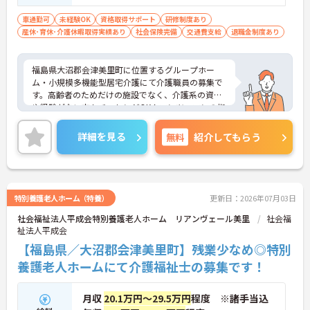
車通勤可
未経験OK
資格取得サポート
研修制度あり
産休･育休･介護休暇取得実績あり
社会保険完備
交通費支給
退職金制度あり
福島県大沼郡会津美里町に位置するグループホー
ム・小規模多機能型居宅介護にて介護職員の募集で
す。高齢者のためだけの施設でなく、介護系の資格
や経験がない方もチャレンジOK！マンツーマンの指
導もあり、相談しやすい環境です。ご興味ある方に
は、面接対策ポイントなど、さらに詳細をお話しい
詳細を見る
無料
紹介してもらう
たしますのでお気軽にご相談ください！
特別養護老人ホーム（特養）
更新日：2026年07月03日
社会福祉法人平成会特別養護老人ホーム リアンヴェール美里
社会福
祉法人平成会
【福島県／大沼郡会津美里町】残業少なめ◎特別
養護老人ホームにて介護福祉士の募集です！
月収
20.1万円～29.5万円
程度 ※諸手当込