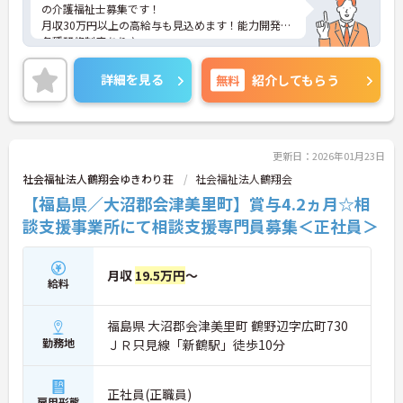
の介護福祉士募集です！
月収30万円以上の高給与も見込めます！能力開発の
各種研修制度あり♪
年間休日110日と、お休みも多く無理なく働けます
◎
詳細を見る
無料
紹介してもらう
ご興味ある方には、面接対策ポイントなど、詳細を
お話しいたしますのでお気軽にご相談ください。
更新日：2026年01月23日
社会福祉法人鶴翔会ゆきわり荘
社会福祉法人鶴翔会
【福島県／大沼郡会津美里町】賞与4.2ヵ月☆相
談支援事業所にて相談支援専門員募集＜正社員＞
月収
19.5万円
～
給料
福島県 大沼郡会津美里町 鶴野辺字広町730
勤務地
ＪＲ只見線「新鶴駅」徒歩10分
正社員(正職員)
雇用形態