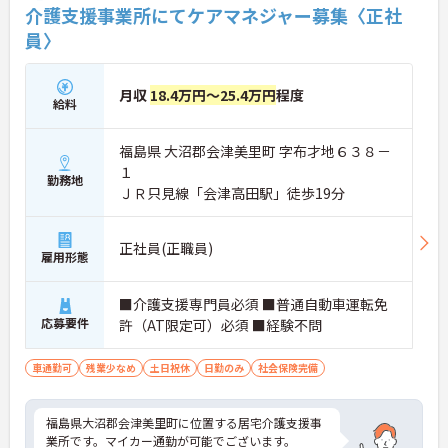
介護支援事業所にてケアマネジャー募集〈正社
員〉
月収
18.4万円～25.4万円
程度
給料
福島県 大沼郡会津美里町 字布才地６３８－
１
勤務地
ＪＲ只見線「会津高田駅」徒歩19分
正社員(正職員)
雇用形態
■介護支援専門員必須 ■普通自動車運転免
応募要件
許（AT限定可）必須 ■経験不問
車通勤可
残業少なめ
土日祝休
日勤のみ
社会保険完備
福島県大沼郡会津美里町に位置する居宅介護支援事
業所です。マイカー通勤が可能でございます。