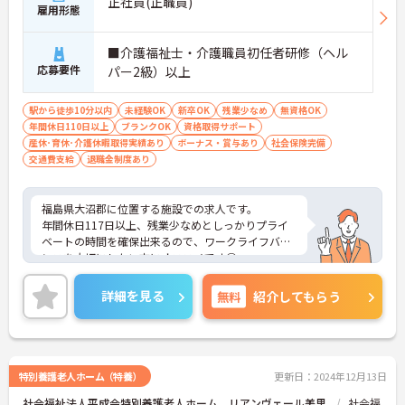
正社員(正職員)
雇用形態
■介護福祉士・介護職員初任者研修（ヘル
応募要件
パー2級）以上
駅から徒歩10分以内
未経験OK
新卒OK
残業少なめ
無資格OK
年間休日110日以上
ブランクOK
資格取得サポート
産休･育休･介護休暇取得実績あり
ボーナス・賞与あり
社会保険完備
交通費支給
退職金制度あり
福島県大沼郡に位置する施設での求人です。
年間休日117日以上、残業少なめとしっかりプライ
ベートの時間を確保出来るので、ワークライフバラ
ンスを大切にしたい方にオススメです◎
社会保険はもちろん福利厚生もしっかりしているの
で長く安心して勤務していただけます★
詳細を見る
無料
紹介してもらう
また資格取得支援制度もあり！スキルアップを目指
す方にもオススメの環境です♪
ご興味ある方には、面接対策ポイントなど、さらに
詳細をお話しいたしますのでお気軽にご相談くださ
い。
特別養護老人ホーム（特養）
更新日：2024年12月13日
社会福祉法人平成会特別養護老人ホーム リアンヴェール美里
社会福