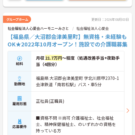
グループホーム
更新日：2026年08月03日
社会福祉法人心愛会ハーモニーみさと
社会福祉法人心愛会
【福島県／大沼郡会津美里町】無資格・未経験も
OK★2022年10月オープン！施設での介護職募集
月収
21.7万円
～程度（処遇改善手当+夜勤手
給料
当（4回分）
福島県 大沼郡会津美里町 字北川原甲2370-1
勤務地
会津鉄道「南若松駅」バス・車5分
正社員(正職員)
雇用形態
■資格不問 ※尚可 介護福祉士、社会福祉
士、精神保健福祉士、のいずれかの資格を
応募要件
持っている方