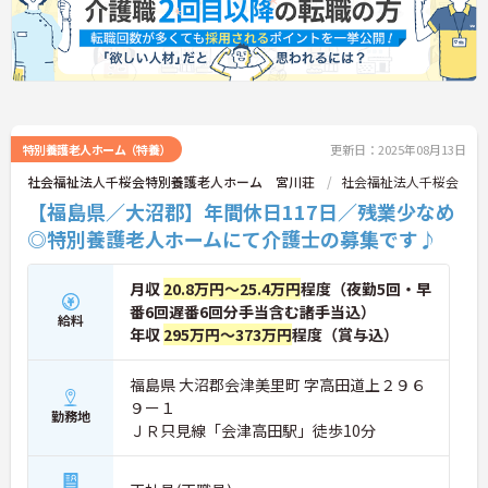
特別養護老人ホーム（特養）
更新日：2025年08月13日
社会福祉法人千桜会特別養護老人ホーム 宮川荘
社会福祉法人千桜会
【福島県／大沼郡】年間休日117日／残業少なめ
◎特別養護老人ホームにて介護士の募集です♪
月収
20.8万円～25.4万円
程度（夜勤5回・早
番6回遅番6回分手当含む諸手当込）
給料
年収
295万円～373万円
程度（賞与込）
福島県 大沼郡会津美里町 字高田道上２９６
９ー１
勤務地
ＪＲ只見線「会津高田駅」徒歩10分