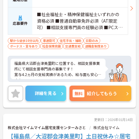
■社会福祉士・精神保健福祉士いずれかの
資格必須 ■普通自動車免許必須（AT限定
応募要件
可） ■相談支援専門員の経験必須 ■PCスキ
ル：ワード・エクセル入力必須
駅から徒歩10分以内
車通勤可
住宅手当・補助
日勤のみ
ボーナス・賞与あり
社会保険完備
交通費支給
退職金制度あり
福島県大沼郡会津美里町に位置する、相談支援事業
所にて相談支援専門員の募集です！
賞与4.2ヵ月の支給実績があるため、給与面も安心で
す☆
また、住宅手当がある為、生活面の負担を軽減し、
安心して長く勤務していただけます♪
詳細を見る
無料
紹介してもらう
さらに、マイカー通勤可能で、無料駐車場もあるの
で通勤らくらくです◎
ご興味のある方には、面接対策ポイントなど、さら
に詳細をお話しいたしますのでお気軽にご相談くだ
さい！
更新日：2026年01月14日
株式会社マイムマイム居宅支援センターみさと
株式会社マイム
【福島県／大沼郡会津美里町】土日祝休み☆居宅