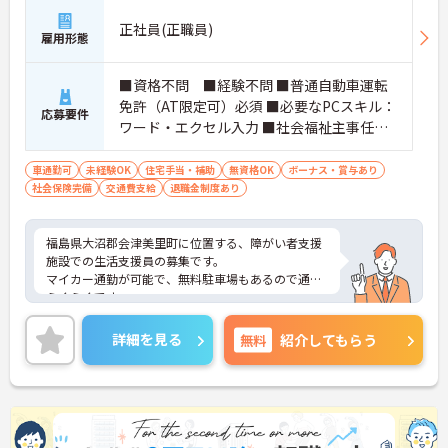
正社員(正職員)
雇用形態
■資格不問 ■経験不問 ■普通自動車運転
免許（AT限定可）必須 ■必要なPCスキル：
応募要件
ワード・エクセル入力 ■社会福祉主事任用
資格あれば尚可
車通勤可
未経験OK
住宅手当・補助
無資格OK
ボーナス・賞与あり
社会保険完備
交通費支給
退職金制度あり
福島県大沼郡会津美里町に位置する、障がい者支援
施設での生活支援員の募集です。
マイカー通勤が可能で、無料駐車場もあるので通勤
らくらくです。
また、資格や経験が不問なので、介護の経験がない
けど介護業界に興味のあるかたにもおすすめです。
詳細を見る
無料
紹介してもらう
ご興味のある方は、面接ポイントをお伝えしますの
でお気軽にご連絡ください。