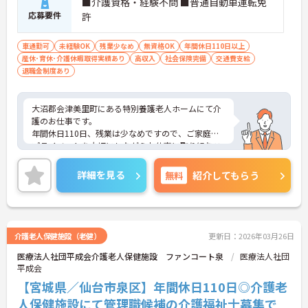
■介護資格・経験不問 ■普通自動車運転免
応募要件
許
車通勤可
未経験OK
残業少なめ
無資格OK
年間休日110日以上
産休･育休･介護休暇取得実績あり
高収入
社会保険完備
交通費支給
退職金制度あり
大沼郡会津美里町にある特別養護老人ホームにて介
護のお仕事です。
年間休日110日、残業は少なめですので、ご家庭や
プライベートを大切にしながらお仕事に取り組むこ
とができます。
ご興味がある方は是非一度マイナビまでお問い合わ
詳細を見る
無料
紹介してもらう
せください。さらに詳細などお伝えします！
介護老人保健施設（老健）
更新日：2026年03月26日
医療法人社団平成会介護老人保健施設 ファンコート泉
医療法人社団
平成会
【宮城県／仙台市泉区】年間休日110日◎介護老
人保健施設にて管理職候補の介護福祉士募集で