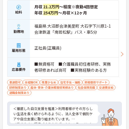
月収
21.2万円
～程度※夜勤4回想定
給料
年収
254万円
～月収×12ヶ月
福島県 大沼郡会津美里町 大石字下川原1-1
勤務地
会津鉄道「南若松駅」バス・車5分
正社員(正職員)
雇用形態
■無資格可 ■介護職員初任者研修、実務
応募要件
者研修あれば尚可 ■実務経験のある方
車通勤可
未経験OK
残業少なめ
住宅手当・補助
資格取得サポート
研修制度あり
産休･育休･介護休暇取得実績あり
社会保険完備
交通費支給
退職金制度あり
＜徹底した自立支援を推進＞利用者様がその方らし
い生活を長く続けられるように、法人全体で個別ケ
アや自立支援に取り組まれています。
＜働きやすい環境づくりをサポート＞ハラスメント