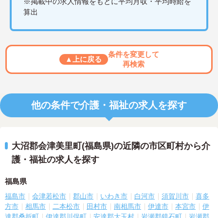
※掲載中の求人情報をもとに平均月収・平均時給を
算出
条件を変更して
▲上に戻る
再検索
他の条件で介護・福祉の求人を探す
大沼郡会津美里町(福島県)の近隣の市区町村から介
護・福祉の求人を探す
福島県
福島市
会津若松市
郡山市
いわき市
白河市
須賀川市
喜多
方市
相馬市
二本松市
田村市
南相馬市
伊達市
本宮市
伊
達郡桑折町
伊達郡川俣町
安達郡大玉村
岩瀬郡鏡石町
岩瀬郡