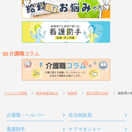
介護職コラム
マイナビ介護職
精神保健福祉士
福島県
西白河郡矢吹町
福島県の
介護職・ヘルパー
生活相談員
看護助手
ケアマネジャー