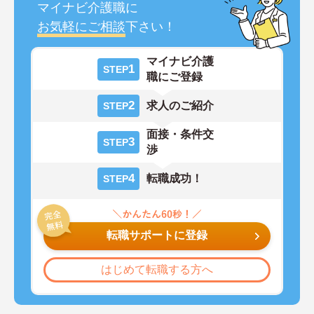
マイナビ介護職に
お気軽にご相談
下さい！
マイナビ介護
1
STEP
職にご登録
2
求人のご紹介
STEP
面接・条件交
3
STEP
渉
4
転職成功！
STEP
転職サポートに登録
はじめて転職する方へ