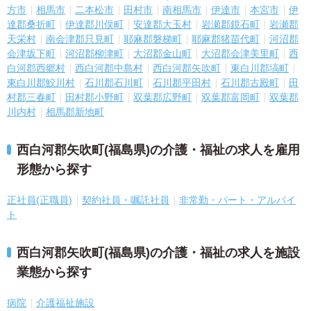
方市
相馬市
二本松市
田村市
南相馬市
伊達市
本宮市
伊
達郡桑折町
伊達郡川俣町
安達郡大玉村
岩瀬郡鏡石町
岩瀬郡
天栄村
南会津郡只見町
耶麻郡磐梯町
耶麻郡猪苗代町
河沼郡
会津坂下町
河沼郡柳津町
大沼郡金山町
大沼郡会津美里町
西
白河郡西郷村
西白河郡中島村
西白河郡矢吹町
東白川郡塙町
東白川郡鮫川村
石川郡石川町
石川郡平田村
石川郡古殿町
田
村郡三春町
田村郡小野町
双葉郡広野町
双葉郡富岡町
双葉郡
川内村
相馬郡新地町
西白河郡矢吹町(福島県)の介護・福祉の求人を雇用
形態から探す
正社員(正職員)
契約社員・嘱託社員
非常勤・パート・アルバイ
ト
西白河郡矢吹町(福島県)の介護・福祉の求人を施設
業態から探す
病院
介護福祉施設