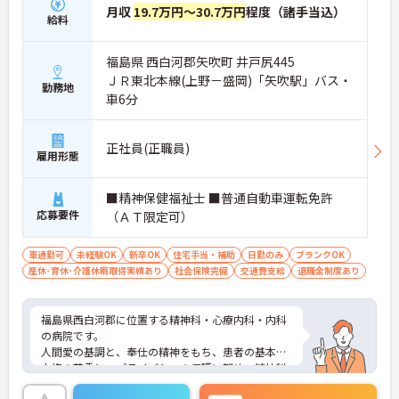
月収
19.7万円～30.7万円
程度（諸手当込）
給料
福島県 西白河郡矢吹町 井戸尻445
ＪＲ東北本線(上野－盛岡)「矢吹駅」バス・
勤務地
車6分
正社員(正職員)
雇用形態
■精神保健福祉士 ■普通自動車運転免許
応募要件
（ＡＴ限定可）
車通勤可
未経験OK
新卒OK
住宅手当・補助
日勤のみ
ブランクOK
産休･育休･介護休暇取得実績あり
社会保険完備
交通費支給
退職金制度あり
福島県西白河郡に位置する精神科・心療内科・内科
の病院です。
人間愛の基調と、奉仕の精神をもち、患者の基本的
人権の尊重と、プライバシーの保護に努め、精神科
病院、介護老人保健施設として密着した地域医療に