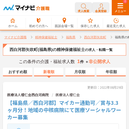
0
0
求人検索
会員登録
メニュー
ホーム
初めての方へ
面談会場一覧
保存した求人
最近見た求人
マイナビ介護職
精神保健福祉士
福島県
西白河郡矢吹町
福島県の
西白河郡矢吹町(福島県)の精神保健福祉士
の求人・転職一覧
1
この条件の介護・福祉求人数
非公開求人
件 ＋
おすすめ順
新着順
月収順
年収順
更新日：2022年08月29日
医療法人櫻仁会西白河病院
医療法人櫻仁会
【福島県／西白河郡】マイカー通勤可／賞与3.3
ヶ月分！地域の中核病院にて医療ソーシャルワー
カー募集