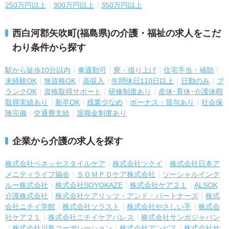
250万円以上
300万円以上
350万円以上
西白河郡矢吹町(福島県)の介護・福祉の求人をこだ
わり条件から探す
駅から徒歩10分以内
車通勤可
寮・借り上げ
住宅手当・補助
未経験OK
無資格OK
高収入
年間休日110日以上
日勤のみ
ブ
ランクOK
資格取得サポート
研修制度あり
産休･育休･介護休暇
取得実績あり
新卒OK
残業少なめ
ボーナス・賞与あり
社会保
険完備
交通費支給
退職金制度あり
企業から介護の求人を探す
株式会社ベネッセスタイルケア
株式会社ツクイ
株式会社日本ア
メニティライフ協会
ＳＯＭＰＯケア株式会社
ソーシャルインク
ルー株式会社
株式会社SOYOKAZE
株式会社ケア２１
ALSOK
介護株式会社
株式会社ケアリッツ・アンド・パートナーズ
株式
会社ニチイ学館
株式会社ソラスト
株式会社やさしい手
株式会
社ケア２１
株式会社ニチイケアパレス
株式会社サンガジャパン
株式会社川島コーポレーション
株式会社アンビス
株式会社サ