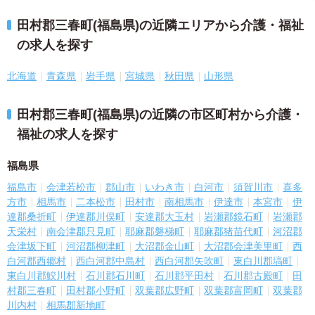
田村郡三春町(福島県)の近隣エリアから介護・福祉
の求人を探す
北海道
青森県
岩手県
宮城県
秋田県
山形県
田村郡三春町(福島県)の近隣の市区町村から介護・
福祉の求人を探す
福島県
福島市
会津若松市
郡山市
いわき市
白河市
須賀川市
喜多
方市
相馬市
二本松市
田村市
南相馬市
伊達市
本宮市
伊
達郡桑折町
伊達郡川俣町
安達郡大玉村
岩瀬郡鏡石町
岩瀬郡
天栄村
南会津郡只見町
耶麻郡磐梯町
耶麻郡猪苗代町
河沼郡
会津坂下町
河沼郡柳津町
大沼郡金山町
大沼郡会津美里町
西
白河郡西郷村
西白河郡中島村
西白河郡矢吹町
東白川郡塙町
東白川郡鮫川村
石川郡石川町
石川郡平田村
石川郡古殿町
田
村郡三春町
田村郡小野町
双葉郡広野町
双葉郡富岡町
双葉郡
川内村
相馬郡新地町