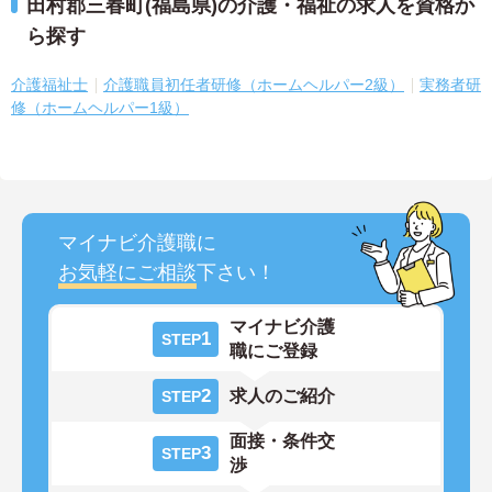
田村郡三春町(福島県)の介護・福祉の求人を資格か
ら探す
介護福祉士
介護職員初任者研修（ホームヘルパー2級）
実務者研
修（ホームヘルパー1級）
マイナビ介護職に
お気軽にご相談
下さい！
マイナビ介護
1
STEP
職にご登録
2
求人のご紹介
STEP
面接・条件交
3
STEP
渉