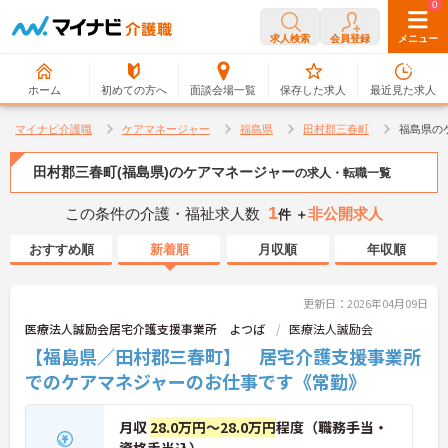
0
0
求人検索
会員登録
メニュー
ホーム
初めての方へ
面談会場一覧
保存した求人
最近見た求人
マイナビ介護職
ケアマネージャー
福島県
田村郡三春町
福島県の
田村郡三春町(福島県)のケアマネージャー
の求人・転職一覧
1
この条件の介護・福祉求人数
非公開求人
件 ＋
おすすめ順
新着順
月収順
年収順
更新日：2026年04月09日
医療法人誠励会居宅介護支援事業所 よつば
医療法人誠励会
【福島県／田村郡三春町】 居宅介護支援事業所
でのケアマネジャーのお仕事です《常勤》
月収
28.0万円～28.0万円
程度（職務手当・