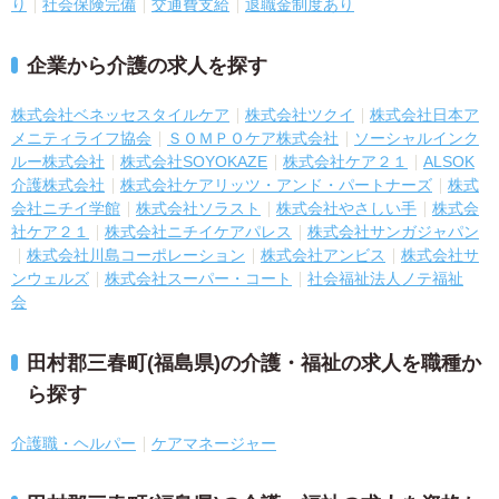
り
社会保険完備
交通費支給
退職金制度あり
企業から介護の求人を探す
株式会社ベネッセスタイルケア
株式会社ツクイ
株式会社日本ア
メニティライフ協会
ＳＯＭＰＯケア株式会社
ソーシャルインク
ルー株式会社
株式会社SOYOKAZE
株式会社ケア２１
ALSOK
介護株式会社
株式会社ケアリッツ・アンド・パートナーズ
株式
会社ニチイ学館
株式会社ソラスト
株式会社やさしい手
株式会
社ケア２１
株式会社ニチイケアパレス
株式会社サンガジャパン
株式会社川島コーポレーション
株式会社アンビス
株式会社サ
ンウェルズ
株式会社スーパー・コート
社会福祉法人ノテ福祉
会
田村郡三春町(福島県)の介護・福祉の求人を職種か
ら探す
介護職・ヘルパー
ケアマネージャー