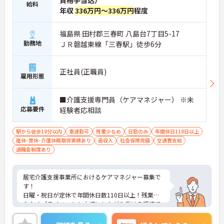
資格手当込）
給料
年収
336万円～336万円
程度
福島県 田村郡三春町 八島台7丁目5-17
勤務地
ＪＲ磐越東線「三春駅」徒歩6分
正社員(正職員)
雇用形態
■介護支援専門員（ケアマネジャー） ※未
応募要件
経験者応相談
駅から徒歩10分以内
車通勤可
残業少なめ
日勤のみ
年間休日110日以上
産休･育休･介護休暇取得実績あり
高収入
社会保険完備
交通費支給
退職金制度あり
居宅介護支援事業所におけるケアマネジャー募集で
す！
日曜・祝日が定休で年間休日数110日以上！残業も
少なくプライベートも大切にしながら働ける環境で
す！
ご興味ある方には、面接のポイントなど、さらに詳